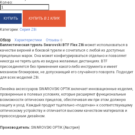
Кол-во:
КУПИТЬ В 1 КЛИК
Категории:
Серия Z8i
Обзор
Характеристики
Отзывы
0
Баллистическая турель Swarovski BTF Flex Z8i
может использоваться в
качестве верхней и боковой турели и сочетаться с любой из доступных
прицельных марок. Она может конфигурироваться отдельно и позволяет
никогда не терять цель из видуна желаемых дистанциях. BTF
присоединяется без применения какого-либо инструмента и имеет
механизм блокировки, не допускающий его случайного поворота. Подходит
для всех моделей Z8i.
Линейка аксессуаров SWAROVSKI OPTIK включает инновационные изделия,
проверенные в полевых условиях, которые расширяют функциональные
возможности оптических прицелов, обеспечивая им при этом должную
защиту и уход. Каждый продукт тщательно «подогнан» к соответствующему
оптическому устройству и отличается высоким качеством материалов и
превосходным дизайном.
Производитель:
SWAROVSKI OPTIK (Австрия)