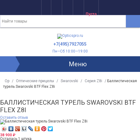
Хит!
Пусто
+7(495)7927055
Пн—Сб 10:00—19:00
Меню
Op
/
Оптические прицелы
/
Swarovski
/
Серия Z8i
/
Баллистическая
турель Swarovski BTF Flex Z8i
БАЛЛИСТИЧЕСКАЯ ТУРЕЛЬ SWAROVSKI BTF
FLEX Z8I
Оставить отзыв
38 900
₽
Осталась 1 штука