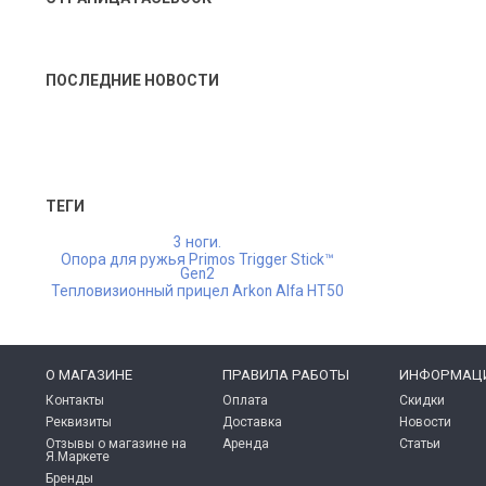
ПОСЛЕДНИЕ НОВОСТИ
ТЕГИ
3 ноги.
Опора для ружья Primos Trigger Stick™
Gen2
Тепловизионный прицел Arkon Alfa HT50
O МАГАЗИНЕ
ПРАВИЛА РАБОТЫ
ИНФОРМАЦ
Контакты
Оплата
Скидки
Реквизиты
Доставка
Новости
Отзывы о магазине на
Аренда
Статьи
Я.Маркете
Бренды