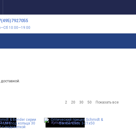
7(495)7927055
н—Сб 10:00—19:00
 доставкой.
2
20
30
50
Показать все
1 клик
Купить в 1 клик