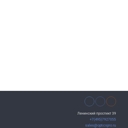
Ленинский проспект 39
+7(495)7927055
sales@opticspro.ru