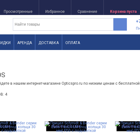
Просмотренные
Избранное
Сравнение
Корзина пуста
+
П
КИДКИ
АРЕНДА
ДОСТАВКА
ОПЛАТА
OS
дете в нашем интернет-магазине Opticspro.ru по низким ценам с бесплатной
В: 4
1 клик
Купить в 1 клик
Купить в 