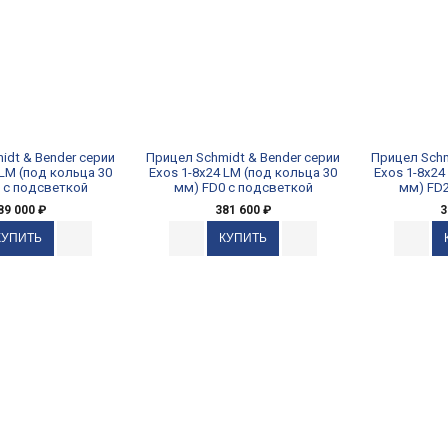
idt & Bender серии
Прицел Schmidt & Bender серии
Прицел Schm
 LM (под кольца 30
Exos 1-8x24 LM (под кольца 30
Exos 1-8x24
 с подсветкой
мм) FD0 с подсветкой
мм) FD2
89 000
₽
381 600
₽
3