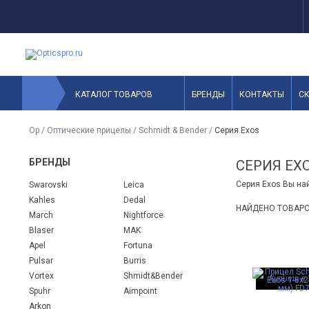
КАТАЛОГ ТОВАРОВ
БРЕНДЫ
КОНТАКТЫ
С
Op
/
Оптические прицелы
/
Schmidt & Bender
/
Серия Exos
БРЕНДЫ
СЕРИЯ EX
Серия Exos Вы най
Swarovski
Leica
Kahles
Dedal
НАЙДЕНО ТОВАРО
March
Nightforce
Blaser
MAK
Apel
Fortuna
Pulsar
Burris
Vortex
Shmidt&Bender
Купить в 
Spuhr
Aimpoint
Arkon