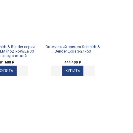
idt & Bender серии
Оптический прицел Schmidt &
 LM (под кольца 30
Bender Exos 3-21x50
 с подсветкой
81 600
₽
444 400
₽