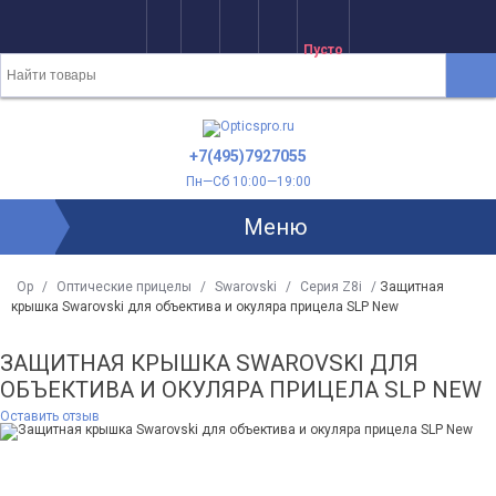
Пусто
+7(495)7927055
Пн—Сб 10:00—19:00
Меню
Op
/
Оптические прицелы
/
Swarovski
/
Серия Z8i
/
Защитная
крышка Swarovski для объектива и окуляра прицела SLP New
ЗАЩИТНАЯ КРЫШКА SWAROVSKI ДЛЯ
ОБЪЕКТИВА И ОКУЛЯРА ПРИЦЕЛА SLP NEW
Оставить отзыв