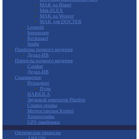
MAK на Blaser
Mak-FLEX
MAK на Weaver
MAK для DOCTER
Leupold
Innomount
Recknagel
Spuhr
Приборы ночного видения
Дедал-НВ
Прицелы ночного видения
Combat
Дедал-НВ
Снаряжение
Релоадинг
Пули
HARKILA
Звуковой имитатор Plurifon
Сошки опоры
Метеостанции Kestrel
Хронографы
GPS ошейники
Оптические прицелы
ARKON