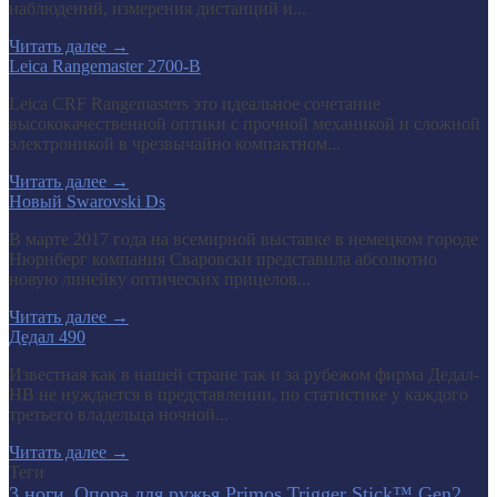
наблюдений, измерения дистанций и...
Читать далее
→
Leica Rangemaster 2700-B
Leica CRF Rangemasters это идеальное сочетание
высококачественной оптики с прочной механикой и сложной
электроникой в чрезвычайно компактном...
Читать далее
→
Новый Swarovski Ds
В марте 2017 года на всемирной выставке в немецком городе
Нюрнберг компания Сваровски представила абсолютно
новую линейку оптических прицелов...
Читать далее
→
Дедал 490
Известная как в нашей стране так и за рубежом фирма Дедал-
НВ не нуждается в представлении, по статистике у каждого
третьего владельца ночной...
Читать далее
→
Теги
3 ноги.
Опора для ружья Primos Trigger Stick™ Gen2