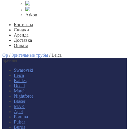
Arkon
Контакты
Скидки
Аренда
Доставка
Оплата
Op
/
Зрительные трубы
/
Leica
Бренды
Swarovski
Leica
Kahles
Dedal
March
Nightforce
Blaser
MAK
Apel
Fortuna
Pulsar
Burris