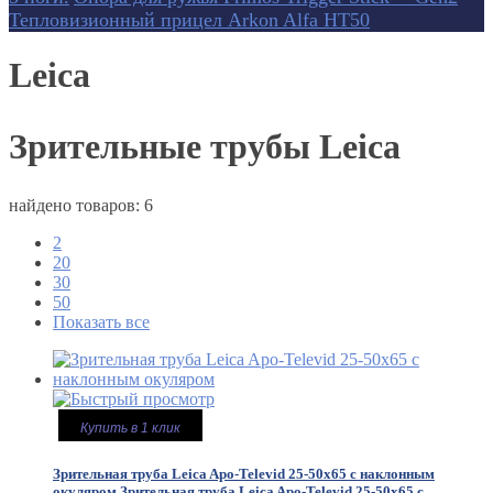
Тепловизионный прицел Arkon Alfa HT50
Leica
Зрительные трубы Leica
найдено товаров: 6
2
20
30
50
Показать все
Купить в 1 клик
Зрительная труба Leica Apo-Televid 25-50x65 с наклонным
окуляром
Зрительная труба Leica Apo-Televid 25-50x65 с