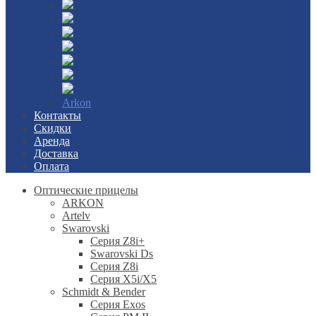
Arkon
Контакты
Скидки
Аренда
Доставка
Оплата
Оптические прицелы
ARKON
Artelv
Swarovski
Серия Z8i+
Swarovski Ds
Серия Z8i
Серия X5i/X5
Schmidt & Bender
Серия Exos