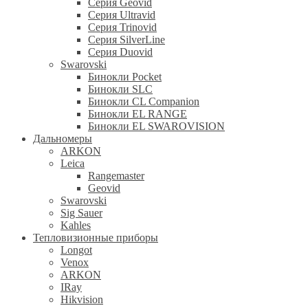
Серия Geovid
Серия Ultravid
Серия Trinovid
Серия SilverLine
Серия Duovid
Swarovski
Бинокли Pocket
Бинокли SLC
Бинокли CL Companion
Бинокли EL RANGE
Бинокли EL SWAROVISION
Дальномеры
ARKON
Leica
Rangemaster
Geovid
Swarovski
Sig Sauer
Kahles
Тепловизионные приборы
Longot
Venox
ARKON
IRay
Hikvision