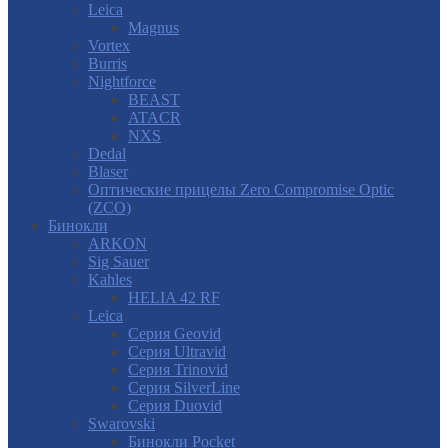
Leica
Magnus
Vortex
Burris
Nightforce
BEAST
ATACR
NXS
Dedal
Blaser
Оптические прицелы Zero Compromise Optic
(ZCO)
Бинокли
ARKON
Sig Sauer
Kahles
HELIA 42 RF
Leica
Серия Geovid
Серия Ultravid
Серия Trinovid
Серия SilverLine
Серия Duovid
Swarovski
Бинокли Pocket