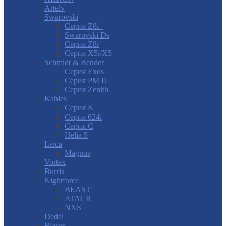
Artelv
Swarovski
Серия Z8i+
Swarovski Ds
Серия Z8i
Серия X5i/X5
Schmidt & Bender
Серия Exos
Серия PM II
Cерия Zenith
Kahles
Серия K
Серия 624i
Серия С
Helia 5
Leica
Magnus
Vortex
Burris
Nightforce
BEAST
ATACR
NXS
Dedal
Blaser