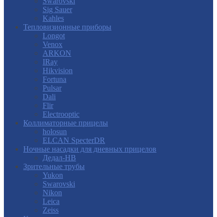
Swarovski
Sig Sauer
Kahles
Тепловизионные приборы
Longot
Venox
ARKON
IRay
Hikvision
Fortuna
Pulsar
Dali
Flir
Electrooptic
Коллиматорные прицелы
holosun
ELCAN SpecterDR
Ночные насадки для дневных прицелов
Дедал-НВ
Зрительные трубы
Yukon
Swarovski
Nikon
Leica
Zeiss