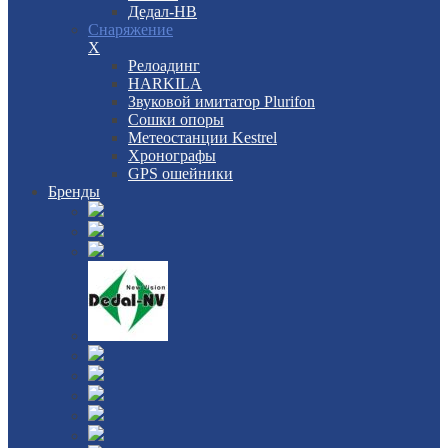
Дедал-НВ
Снаряжение
X
Релоадинг
HARKILA
Звуковой имитатор Plurifon
Сошки опоры
Метеостанции Kestrel
Хронографы
GPS ошейники
Бренды