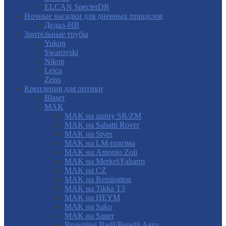
ELCAN SpecterDR
Ночные насадки для дневных прицелов
Дедал-НВ
Зрительные трубы
Yukon
Swarovski
Nikon
Leica
Zeiss
Крепления для оптики
Blaser
MAK
MAK на шину SR/ZM
MAK на Sabatti Rover
MAK на Styer
MAK на LM-призма
MAK на Antonio Zoli
MAK на Merkel/Fabarm
MAK на CZ
MAK на Remington
MAK на Tikka T3
MAK на HEYM
MAK на Sako
MAK на Sauer
Browning BarII/Benelli Agro