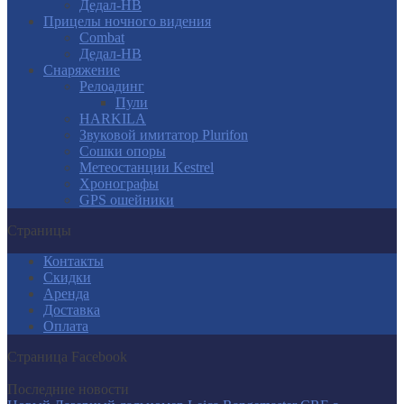
Дедал-НВ
Прицелы ночного видения
Combat
Дедал-НВ
Снаряжение
Релоадинг
Пули
HARKILA
Звуковой имитатор Plurifon
Сошки опоры
Метеостанции Kestrel
Хронографы
GPS ошейники
Страницы
Контакты
Скидки
Аренда
Доставка
Оплата
Страница Facebook
Последние новости