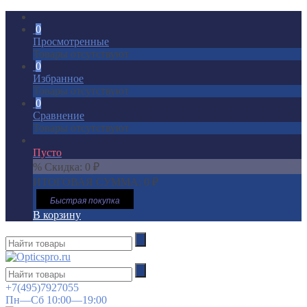
0
Просмотренные
Товары отсутствуют
0
Избранное
Товары отсутствуют
0
Сравнение
Товары отсутствуют
Пусто
% Скидка:
0
₽
ИТОГОВАЯ СУММА:
0
₽
Быстрая покупка
В корзину
+7(495)7927055
Пн—Сб 10:00—19:00