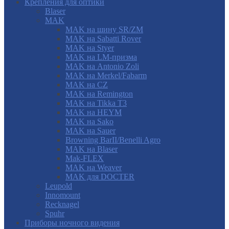
Крепления для оптики
Blaser
MAK
MAK на шину SR/ZM
MAK на Sabatti Rover
MAK на Styer
MAK на LM-призма
MAK на Antonio Zoli
MAK на Merkel/Fabarm
MAK на CZ
MAK на Remington
MAK на Tikka T3
MAK на HEYM
MAK на Sako
MAK на Sauer
Browning BarII/Benelli Agro
MAK на Blaser
Mak-FLEX
MAK на Weaver
MAK для DOCTER
Leupold
Innomount
Recknagel
Spuhr
Приборы ночного видения