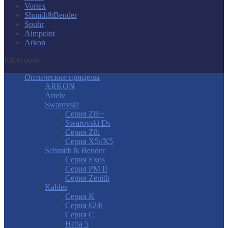
Vortex
Shmidt&Bender
Spuhr
Aimpoint
Arkon
Категории
Оптические прицелы
ARKON
Artelv
Swarovski
Серия Z8i+
Swarovski Ds
Серия Z8i
Серия X5i/X5
Schmidt & Bender
Серия Exos
Серия PM II
Cерия Zenith
Kahles
Серия K
Серия 624i
Серия С
Helia 5