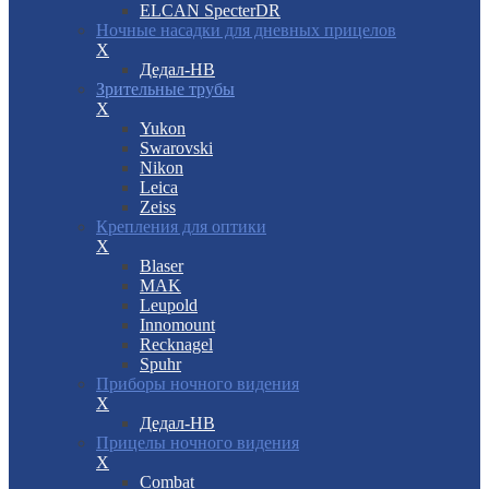
ELCAN SpecterDR
Ночные насадки для дневных прицелов
X
Дедал-НВ
Зрительные трубы
X
Yukon
Swarovski
Nikon
Leica
Zeiss
Крепления для оптики
X
Blaser
MAK
Leupold
Innomount
Recknagel
Spuhr
Приборы ночного видения
X
Дедал-НВ
Прицелы ночного видения
X
Combat