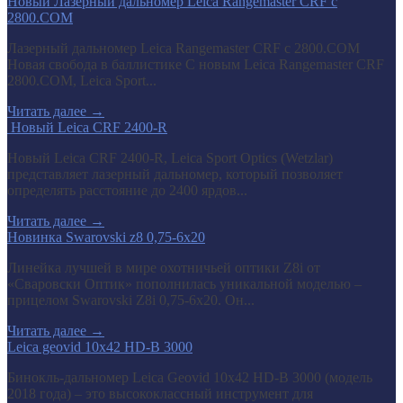
Новый Лазерный дальномер Leica Rangemaster CRF с
2800.COM
Лазерный дальномер Leica Rangemaster CRF с 2800.COM
Новая свобода в баллистике С новым Leica Rangemaster CRF
2800.COM, Leica Sport...
Читать далее
→
​ Новый Leica CRF 2400-R
Новый Leica CRF 2400-R, Leica Sport Optics (Wetzlar)
представляет лазерный дальномер, который позволяет
определять расстояние до 2400 ярдов...
Читать далее
→
Новинка Swarovski z8 0,75-6x20
Линейка лучшей в мире охотничьей оптики Z8i от
«Сваровски Оптик» пополнилась уникальной моделью –
прицелом Swarovski Z8i 0,75-6x20. Он...
Читать далее
→
Leica geovid 10x42 HD-B 3000
Бинокль-дальномер Leica Geovid 10x42 HD-В 3000 (модель
2018 года) – это высококлассный инструмент для