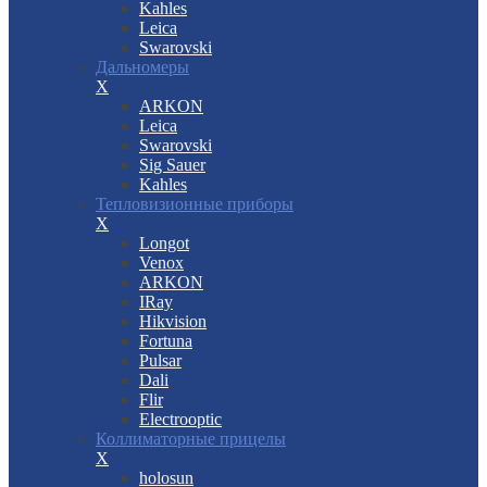
Kahles
Leica
Swarovski
Дальномеры
X
ARKON
Leica
Swarovski
Sig Sauer
Kahles
Тепловизионные приборы
X
Longot
Venox
ARKON
IRay
Hikvision
Fortuna
Pulsar
Dali
Flir
Electrooptic
Коллиматорные прицелы
X
holosun