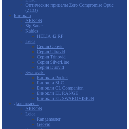
Оптические прицелы Zero Compromise Optic
(ZCO)
Бинокли
ARKON
Sig Sauer
Kahles
HELIA 42 RF
Leica
Серия Geovid
Серия Ultravid
Серия Trinovid
Серия SilverLine
Серия Duovid
Swarovski
Бинокли Pocket
Бинокли SLC
Бинокли CL Companion
Бинокли EL RANGE
Бинокли EL SWAROVISION
Дальномеры
ARKON
Leica
Rangemaster
Geovid