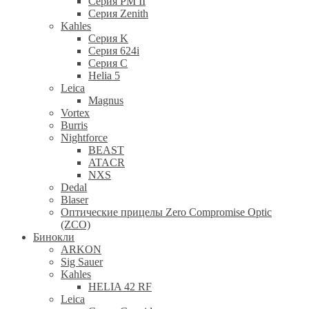
Серия PM II
Cерия Zenith
Kahles
Серия K
Серия 624i
Серия С
Helia 5
Leica
Magnus
Vortex
Burris
Nightforce
BEAST
ATACR
NXS
Dedal
Blaser
Оптические прицелы Zero Compromise Optic
(ZCO)
Бинокли
ARKON
Sig Sauer
Kahles
HELIA 42 RF
Leica