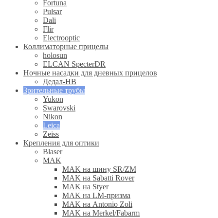
Fortuna
Pulsar
Dali
Flir
Electrooptic
Коллиматорные прицелы
holosun
ELCAN SpecterDR
Ночные насадки для дневных прицелов
Дедал-НВ
Зрительные трубы
Yukon
Swarovski
Nikon
Leica
Zeiss
Крепления для оптики
Blaser
MAK
MAK на шину SR/ZM
MAK на Sabatti Rover
MAK на Styer
MAK на LM-призма
MAK на Antonio Zoli
MAK на Merkel/Fabarm