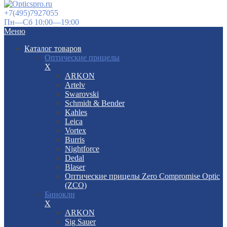
+7(495)7927055
Пн—Сб 10:00—19:00
Меню
Каталог товаров
Оптические прицелы
X
ARKON
Artelv
Swarovski
Schmidt & Bender
Kahles
Leica
Vortex
Burris
Nightforce
Dedal
Blaser
Оптические прицелы Zero Compromise Optic
(ZCO)
Бинокли
X
ARKON
Sig Sauer