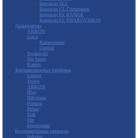
Бинокли SLC
Бинокли CL Companion
Бинокли EL RANGE
Бинокли EL SWAROVISION
Дальномеры
ARKON
Leica
Rangemaster
Geovid
Swarovski
Sig Sauer
Kahles
Тепловизионные приборы
Longot
Venox
ARKON
IRay
Hikvision
Fortuna
Pulsar
Dali
Flir
Electrooptic
Коллиматорные прицелы
holosun