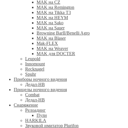
MAK на CZ
MAK на Remington
MAK на Tikka T3
MAK на HEYM
MAK на Sako
MAK на Sauer
Browning BarII/Benelli Agro
MAK на Blaser
Mak-FLEX
MAK на Weaver
MAK для DOCTER
Leupold
Innomount
Recknagel
Spuhr
Приборы ночного видения
Дедал-НВ
Прицелы ночного видения
Combat
Дедал-НВ
Снаряжение
Релоадинг
Пули
HARKILA
Звуковой имитатор Plurifon