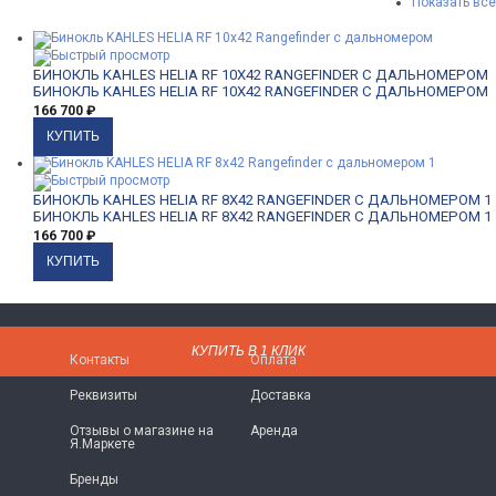
Показать все
БИНОКЛЬ KAHLES HELIA RF 10X42 RANGEFINDER С ДАЛЬНОМЕРОМ
БИНОКЛЬ KAHLES HELIA RF 10X42 RANGEFINDER С ДАЛЬНОМЕРОМ
166 700
₽
БИНОКЛЬ KAHLES HELIA RF 8X42 RANGEFINDER С ДАЛЬНОМЕРОМ 1
БИНОКЛЬ KAHLES HELIA RF 8X42 RANGEFINDER С ДАЛЬНОМЕРОМ 1
166 700
₽
O МАГАЗИНЕ
ПРАВИЛА РАБОТЫ
КУПИТЬ В 1 КЛИК
КУПИТЬ В 1 КЛИК
Контакты
Оплата
Реквизиты
Доставка
Отзывы о магазине на
Аренда
Я.Маркете
Бренды