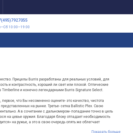
7(495)7927055
н—Сб 10:00—19:00
ество. Прицелы Burris разработаны для реальных условий, для
ость и контрастность, хороший ли свет или плохой. Оптические
s Timberline и конечно легендарными Burris Signature Select.
, первое, что Вы несомненно оцените- это качество, чистота
едставленных на рынке. Третье- сетка Ballistic Plex. Свою
ентально. А в сочетании с дальномером- попадание точно в цель
ося на цевье оружия. Благодаря блоку отпадает необходимость
ится» на ружье, а это в свою очередь опять же облегчает
Показать больше