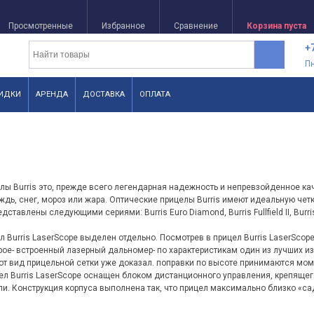
Просмотренные
Избранное
Сравнение
Корзина пуста
+
П
ИДКИ
АРЕНДА
ДОСТАВКА
ОПЛАТА
лы Burris это, прежде всего легендарная надежность и непревзойденное кач
дь, снег, мороз или жара. Оптические прицелы Burris имеют идеальную четк
дставлены следующими сериями: Burris Euro Diamond, Burris Fullfield II, Burri
 Burris LaserScope выделен отдельно. Посмотрев в прицел Burris LaserScope
ое- встроенный лазерный дальномер- по характеристикам один из лучших из пр
от вид прицельной сетки уже доказал. поправки по высоте принимаются мом
ел Burris LaserScope оснащен блоком дистанционного управления, крепящег
ли. Конструкция корпуса выполнена так, что прицел максимально близко «сад