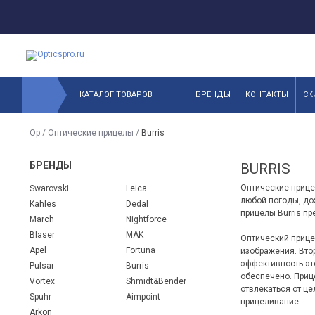
КАТАЛОГ ТОВАРОВ
БРЕНДЫ
КОНТАКТЫ
СК
Op
/
Оптические прицелы
/
Burris
БРЕНДЫ
BURRIS
Оптические прице
Swarovski
Leica
любой погоды, дож
Kahles
Dedal
прицелы Burris пре
March
Nightforce
Blaser
MAK
Оптический прицел
Apel
Fortuna
изображения. Втор
эффективность эт
Pulsar
Burris
обеспечено. Приц
Vortex
Shmidt&Bender
отвлекаться от це
Spuhr
Aimpoint
прицеливание.
Arkon