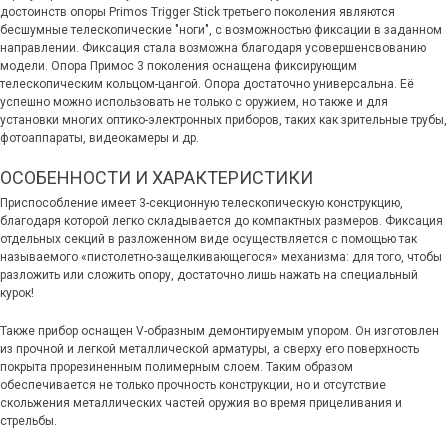
достоинств опоры Primos Trigger Stick третьего поколения являются
бесшумные телескопические "ноги", с возможностью фиксации в заданном
направлении. Фиксация стала возможна благодаря усовершенсвованию
модели. Опора Примос 3 поколения оснащена фиксирующим
телескопическим кольцом-цангой. Опора достаточно универсальна. Её
успешно можно использовать не только с оружием, но также и для
установки многих оптико-электронных приборов, таких как зрительные трубы,
фотоаппараты, видеокамеры и др.
ОСОБЕННОСТИ И ХАРАКТЕРИСТИКИ
Приспособление имеет 3-секционную телескопическую конструкцию,
благодаря которой легко складывается до компактных размеров. Фиксация
отдельных секций в разложенном виде осуществляется с помощью так
называемого «пистолетно-защелкивающегося» механизма: для того, чтобы
разложить или сложить опору, достаточно лишь нажать на специальный
курок!
Также прибор оснащен V-образным демонтируемым упором. Он изготовлен
из прочной и легкой металлической арматуры, а сверху его поверхность
покрыта прорезиненным полимерным слоем. Таким образом
обеспечивается не только прочность конструкции, но и отсутствие
скольжения металлических частей оружия во время прицеливания и
стрельбы.