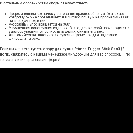
К остальным особенностям опоры следует отнести:
Прорезиненный колпачок у основания приспособления, благодаря
которому оно не проваливается в рыхлую почву и не проскальзывает
на твердом покрытии.
V-образный упор вращается на 360°.
Улучшенная конструкция изделия, благодаря которой производителю
удалось увеличить прочность изделия, снизив его вес.
Анатомическая пластиковая рукоятка, ремешок для надежной
фиксации на руке.
Если вы желаете
купить опору для ружья Primos Trigger Stick Gen3 (3
ноги)
, свяжитесь с нашими менеджерами удобным для вас способом – по
телефону или через онлайн-форму!