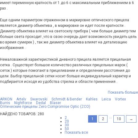
имеет переменную кратность от 1 до 6 с максимальным приближением в 6
раз .
Еще одним параметром отраженном в маркировке оптического прицела
является диаметр объектива , в маркировке он идет после кратности .
Диаметр объектива влияет на светосилу прибора ( чем больше диаметр тем
больше света проходит ,что в свою очередь дает возможность увидеть цель
во время сумерек ) , так же диаметр объектива влияет на детализацию
изображения .
Немаловажной характеристикой дневного прицела является прицельная
сетка . Существует большое количество различных прицельных марок (
сеток ) которые помогают в прицеливании и определении расстояния до
цели .Выбор прицельной сетки носит больше индивидуальный характер и
подбирается исходя из удобства стрелка и области применения .
Показать больше
ARKON
Artelv
Swarovski
Schmidt & Bender
Kahles
Leica
Vortex
Burris
Nightforce
Dedal
Blaser
Оптические прицелы Zero Compromise Optic (ZCO)
НАЙДЕНО ТОВАРОВ: 280
...
2
1
2
10
→
20
30
50
Показать все