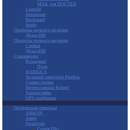
MAK для DOCTER
Leupold
Innomount
Recknagel
Spuhr
Приборы ночного видения
Дедал-НВ
Прицелы ночного видения
Combat
Дедал-НВ
Снаряжение
Релоадинг
Пули
HARKILA
Звуковой имитатор Plurifon
Сошки опоры
Метеостанции Kestrel
Хронографы
GPS ошейники
Оптические прицелы
ARKON
Artelv
Swarovski
Серия Z8i+