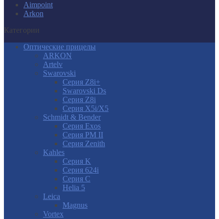
Aimpoint
Arkon
Категории
Оптические прицелы
ARKON
Artelv
Swarovski
Серия Z8i+
Swarovski Ds
Серия Z8i
Серия X5i/X5
Schmidt & Bender
Серия Exos
Серия PM II
Cерия Zenith
Kahles
Серия K
Серия 624i
Серия С
Helia 5
Leica
Magnus
Vortex