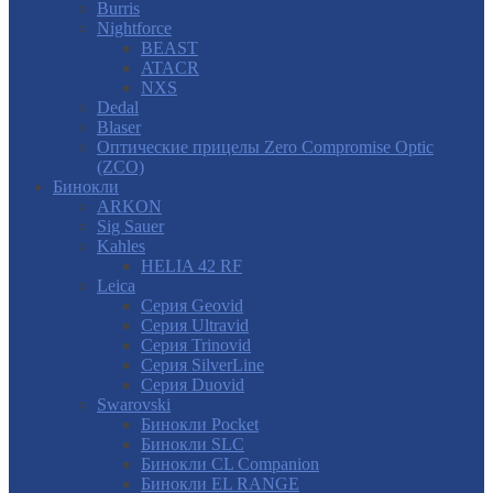
Burris
Nightforce
BEAST
ATACR
NXS
Dedal
Blaser
Оптические прицелы Zero Compromise Optic
(ZCO)
Бинокли
ARKON
Sig Sauer
Kahles
HELIA 42 RF
Leica
Серия Geovid
Серия Ultravid
Серия Trinovid
Серия SilverLine
Серия Duovid
Swarovski
Бинокли Pocket
Бинокли SLC
Бинокли CL Companion
Бинокли EL RANGE