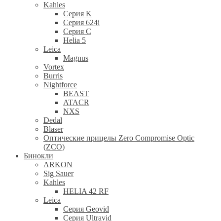
Kahles
Серия K
Серия 624i
Серия С
Helia 5
Leica
Magnus
Vortex
Burris
Nightforce
BEAST
ATACR
NXS
Dedal
Blaser
Оптические прицелы Zero Compromise Optic
(ZCO)
Бинокли
ARKON
Sig Sauer
Kahles
HELIA 42 RF
Leica
Серия Geovid
Серия Ultravid