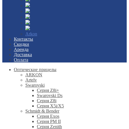
Arkon
Контакты
Скидки
Аренда
Доставка
Оплата
Оптические прицелы
ARKON
Artelv
Swarovski
Серия Z8i+
Swarovski Ds
Серия Z8i
Серия X5i/X5
Schmidt & Bender
Серия Exos
Серия PM II
Cерия Zenith