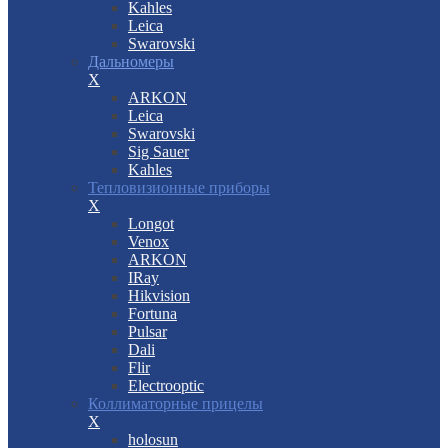
Kahles
Leica
Swarovski
Дальномеры
X
ARKON
Leica
Swarovski
Sig Sauer
Kahles
Тепловизионные приборы
X
Longot
Venox
ARKON
IRay
Hikvision
Fortuna
Pulsar
Dali
Flir
Electrooptic
Коллиматорные прицелы
X
holosun