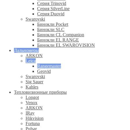
Серия Trinovid
Серия SilverLine
Серия Duovid
Swarovski
Бинокли Pocket
Бинокли SLC
Бинокли CL Companion
Бинокли EL RANGE
Бинокли EL SWAROVISION
Дальномеры
ARKON
Leica
Rangemaster
Geovid
Swarovski
Sig Sauer
Kahles
Тепловизионные приборы
Longot
Venox
ARKON
IRay
Hikvision
Fortuna
Pulsar