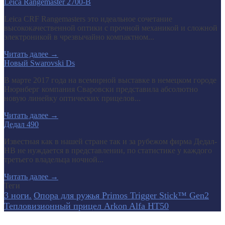
Leica Rangemaster 2700-B
Leica CRF Rangemasters это идеальное сочетание
высококачественной оптики с прочной механикой и сложной
электроникой в чрезвычайно компактном...
Читать далее
→
Новый Swarovski Ds
В марте 2017 года на всемирной выставке в немецком городе
Нюрнберг компания Сваровски представила абсолютно
новую линейку оптических прицелов...
Читать далее
→
Дедал 490
Известная как в нашей стране так и за рубежом фирма Дедал-
НВ не нуждается в представлении, по статистике у каждого
третьего владельца ночной...
Читать далее
→
Теги
3 ноги.
Опора для ружья Primos Trigger Stick™ Gen2
Тепловизионный прицел Arkon Alfa HT50