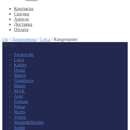
Контакты
Скидки
Аренда
Доставка
Оплата
Op
/
Дальномеры
/
Leica
/
Rangemaster
Бренды
Swarovski
Leica
Kahles
Dedal
March
Nightforce
Blaser
MAK
Apel
Fortuna
Pulsar
Burris
Vortex
Shmidt&Bender
Spuhr