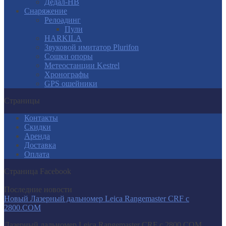
Дедал-НВ
Снаряжение
Релоадинг
Пули
HARKILA
Звуковой имитатор Plurifon
Сошки опоры
Метеостанции Kestrel
Хронографы
GPS ошейники
Страницы
Контакты
Скидки
Аренда
Доставка
Оплата
Страница Facebook
Последние новости
Новый Лазерный дальномер Leica Rangemaster CRF с
2800.COM
Лазерный дальномер Leica Rangemaster CRF с 2800.COM