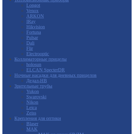
Longot
Venox
ARKON
IRay
Hikvision
Fortuna
Pulsar
Dali
Flir
Electrooptic
Коллиматорные прицелы
holosun
ELCAN SpecterDR
Ночные насадки для дневных прицелов
Дедал-НВ
Зрительные трубы
Yukon
Swarovski
Nikon
Leica
Zeiss
Крепления для оптики
Blaser
MAK