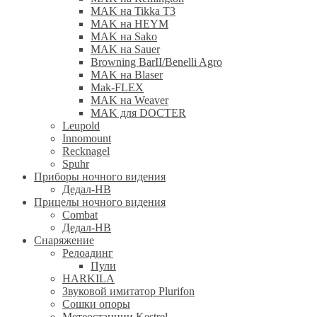
MAK на Tikka T3
MAK на HEYM
MAK на Sako
MAK на Sauer
Browning BarII/Benelli Agro
MAK на Blaser
Mak-FLEX
MAK на Weaver
MAK для DOCTER
Leupold
Innomount
Recknagel
Spuhr
Приборы ночного видения
Дедал-НВ
Прицелы ночного видения
Combat
Дедал-НВ
Снаряжение
Релоадинг
Пули
HARKILA
Звуковой имитатор Plurifon
Сошки опоры
Метеостанции Kestrel