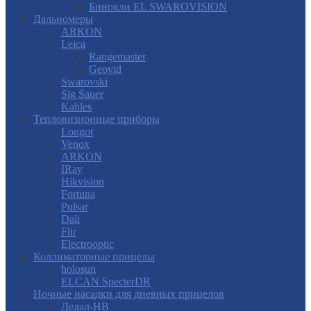
Бинокли EL SWAROVISION
Дальномеры
ARKON
Leica
Rangemaster
Geovid
Swarovski
Sig Sauer
Kahles
Тепловизионные приборы
Longot
Venox
ARKON
IRay
Hikvision
Fortuna
Pulsar
Dali
Flir
Electrooptic
Коллиматорные прицелы
holosun
ELCAN SpecterDR
Ночные насадки для дневных прицелов
Дедал-НВ