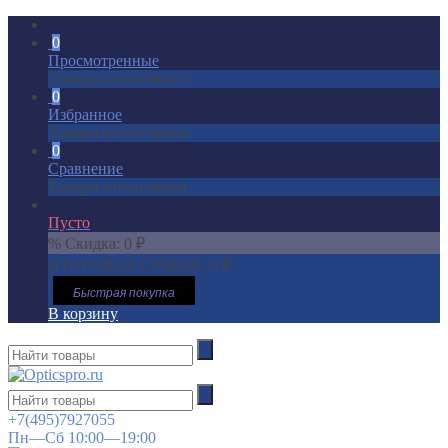
0
Просмотренные
Товары отсутствуют
0
Избранное
Товары отсутствуют
0
Сравнение
Товары отсутствуют
Пусто
% Скидка:
0
₽
ИТОГОВАЯ СУММА:
0
₽
Быстрая покупка
В корзину
+7(495)7927055
Пн—Сб 10:00—19:00