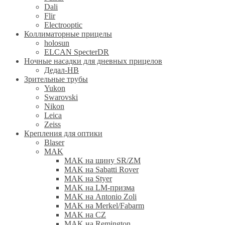
Dali
Flir
Electrooptic
Коллиматорные прицелы
holosun
ELCAN SpecterDR
Ночные насадки для дневных прицелов
Дедал-НВ
Зрительные трубы
Yukon
Swarovski
Nikon
Leica
Zeiss
Крепления для оптики
Blaser
MAK
MAK на шину SR/ZM
MAK на Sabatti Rover
MAK на Styer
MAK на LM-призма
MAK на Antonio Zoli
MAK на Merkel/Fabarm
MAK на CZ
MAK на Remington