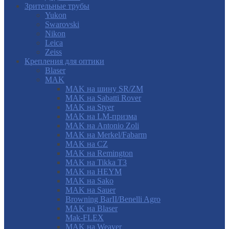
Зрительные трубы
Yukon
Swarovski
Nikon
Leica
Zeiss
Крепления для оптики
Blaser
MAK
MAK на шину SR/ZM
MAK на Sabatti Rover
MAK на Styer
MAK на LM-призма
MAK на Antonio Zoli
MAK на Merkel/Fabarm
MAK на CZ
MAK на Remington
MAK на Tikka T3
MAK на HEYM
MAK на Sako
MAK на Sauer
Browning BarII/Benelli Agro
MAK на Blaser
Mak-FLEX
MAK на Weaver