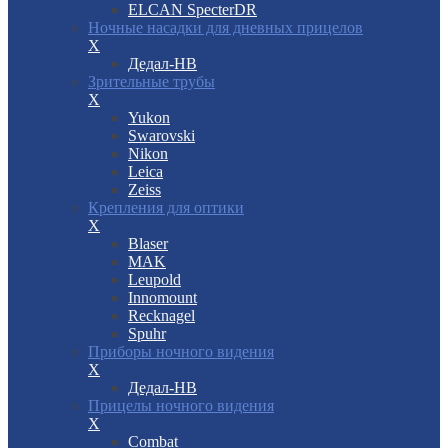
ELCAN SpecterDR
Ночные насадки для дневных прицелов
X
Дедал-НВ
Зрительные трубы
X
Yukon
Swarovski
Nikon
Leica
Zeiss
Крепления для оптики
X
Blaser
MAK
Leupold
Innomount
Recknagel
Spuhr
Приборы ночного видения
X
Дедал-НВ
Прицелы ночного видения
X
Combat