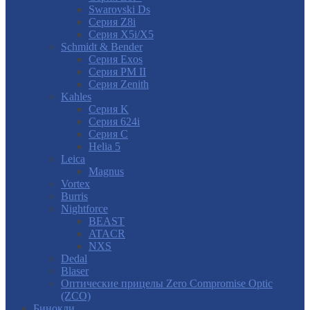
Swarovski Ds
Серия Z8i
Серия X5i/X5
Schmidt & Bender
Серия Exos
Серия PM II
Cерия Zenith
Kahles
Серия K
Серия 624i
Серия С
Helia 5
Leica
Magnus
Vortex
Burris
Nightforce
BEAST
ATACR
NXS
Dedal
Blaser
Оптические прицелы Zero Compromise Optic
(ZCO)
Бинокли