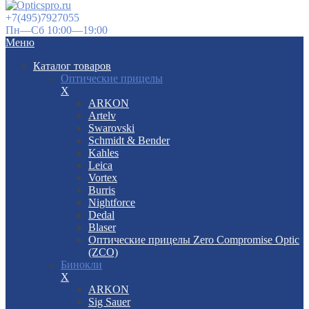
+7(495)7927055
Пн—Сб 10:00—19:00
Меню
Каталог товаров
Оптические прицелы
X
ARKON
Artelv
Swarovski
Schmidt & Bender
Kahles
Leica
Vortex
Burris
Nightforce
Dedal
Blaser
Оптические прицелы Zero Compromise Optic
(ZCO)
Бинокли
X
ARKON
Sig Sauer