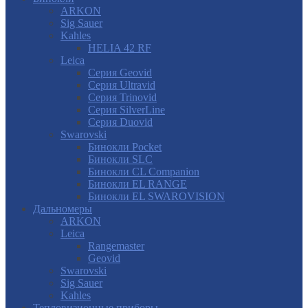
ARKON
Sig Sauer
Kahles
HELIA 42 RF
Leica
Серия Geovid
Серия Ultravid
Серия Trinovid
Серия SilverLine
Серия Duovid
Swarovski
Бинокли Pocket
Бинокли SLC
Бинокли CL Companion
Бинокли EL RANGE
Бинокли EL SWAROVISION
Дальномеры
ARKON
Leica
Rangemaster
Geovid
Swarovski
Sig Sauer
Kahles
Тепловизионные приборы