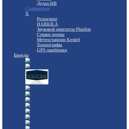
Дедал-НВ
Снаряжение
X
Релоадинг
HARKILA
Звуковой имитатор Plurifon
Сошки опоры
Метеостанции Kestrel
Хронографы
GPS ошейники
Бренды