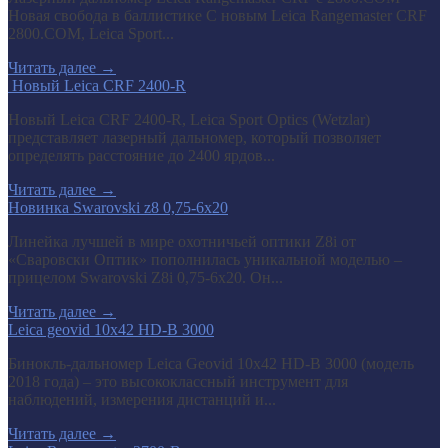
Новая свобода в баллистике С новым Leica Rangemaster CRF
2800.COM, Leica Sport...
Читать далее
→
​ Новый Leica CRF 2400-R
Новый Leica CRF 2400-R, Leica Sport Optics (Wetzlar)
представляет лазерный дальномер, который позволяет
определять расстояние до 2400 ярдов...
Читать далее
→
Новинка Swarovski z8 0,75-6x20
Линейка лучшей в мире охотничьей оптики Z8i от
«Сваровски Оптик» пополнилась уникальной моделью –
прицелом Swarovski Z8i 0,75-6x20. Он...
Читать далее
→
Leica geovid 10x42 HD-B 3000
Бинокль-дальномер Leica Geovid 10x42 HD-В 3000 (модель
2018 года) – это высококлассный инструмент для
наблюдений, измерения дистанций и...
Читать далее
→