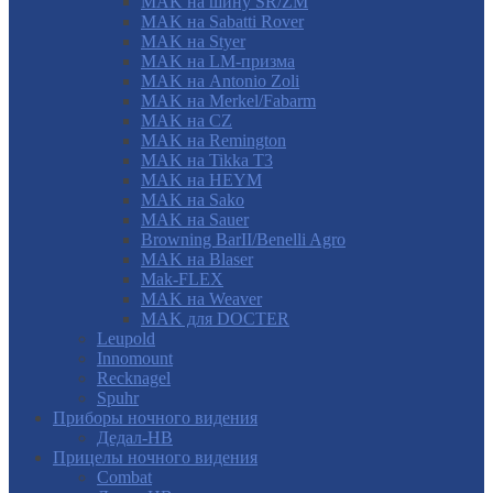
MAK на шину SR/ZM
MAK на Sabatti Rover
MAK на Styer
MAK на LM-призма
MAK на Antonio Zoli
MAK на Merkel/Fabarm
MAK на CZ
MAK на Remington
MAK на Tikka T3
MAK на HEYM
MAK на Sako
MAK на Sauer
Browning BarII/Benelli Agro
MAK на Blaser
Mak-FLEX
MAK на Weaver
MAK для DOCTER
Leupold
Innomount
Recknagel
Spuhr
Приборы ночного видения
Дедал-НВ
Прицелы ночного видения
Combat