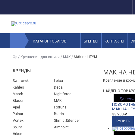
КАТАЛОГ ТОВАРОВ
БРЕНДЫ
КОНТАКТЫ
С
Op
/
Крепления для оптики
/
MAK
/
MAK на HEYM
БРЕНДЫ
MAK НА H
Крепление и кро
Swarovski
Leica
Kahles
Dedal
НАЙДЕНО ТОВАРО
March
Nightforce
Купить в
Blaser
MAK
ПОВОРОТНЫЙ
Apel
Fortuna
MAK НА HEY
Pulsar
Burris
33 900
₽
Vortex
Shmidt&Bender
Spuhr
Aimpoint
Arkon