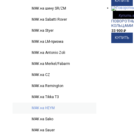
MAK на шину SR/ZM
Купить в
MAK на Sabatti Rover
ПОВОРОТНЫ
КОЛЬЦАМИ 
MAK на Styer
33 900
₽
MAK на LM-призма
MAK на Antonio Zoli
MAK на Merkel/Fabarm
MAK на CZ
MAK на Remington
MAK на Tikka T3
MAK на HEYM
MAK на Sako
MAK на Sauer