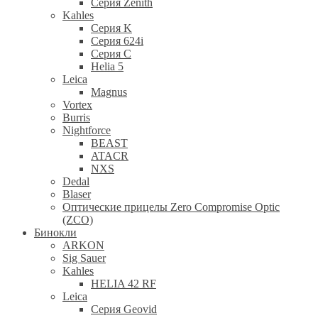
Cерия Zenith
Kahles
Серия K
Серия 624i
Серия С
Helia 5
Leica
Magnus
Vortex
Burris
Nightforce
BEAST
ATACR
NXS
Dedal
Blaser
Оптические прицелы Zero Compromise Optic
(ZCO)
Бинокли
ARKON
Sig Sauer
Kahles
HELIA 42 RF
Leica
Серия Geovid