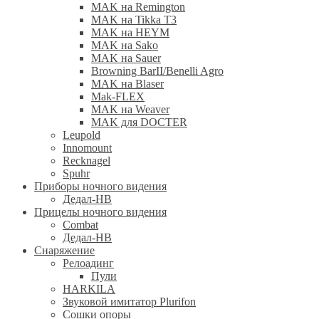
MAK на Remington
MAK на Tikka T3
MAK на HEYM
MAK на Sako
MAK на Sauer
Browning BarII/Benelli Agro
MAK на Blaser
Mak-FLEX
MAK на Weaver
MAK для DOCTER
Leupold
Innomount
Recknagel
Spuhr
Приборы ночного видения
Дедал-НВ
Прицелы ночного видения
Combat
Дедал-НВ
Снаряжение
Релоадинг
Пули
HARKILA
Звуковой имитатор Plurifon
Сошки опоры