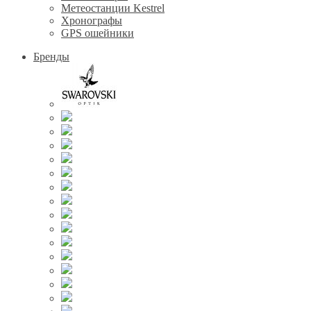
Метеостанции Kestrel
Хронографы
GPS ошейники
Бренды