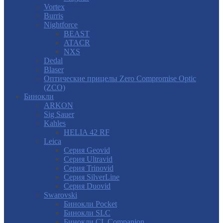
Vortex
Burris
Nightforce
BEAST
ATACR
NXS
Dedal
Blaser
Оптические прицелы Zero Compromise Optic
(ZCO)
Бинокли
ARKON
Sig Sauer
Kahles
HELIA 42 RF
Leica
Серия Geovid
Серия Ultravid
Серия Trinovid
Серия SilverLine
Серия Duovid
Swarovski
Бинокли Pocket
Бинокли SLC
Бинокли CL Companion