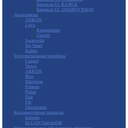
Бинокли EL RANGE
Бинокли EL SWAROVISION
Дальномеры
ARKON
Leica
Rangemaster
Geovid
Swarovski
Sig Sauer
Kahles
Тепловизионные приборы
Longot
Venox
ARKON
IRay
Hikvision
Fortuna
Pulsar
Dali
Flir
Electrooptic
Коллиматорные прицелы
holosun
ELCAN SpecterDR
Ночные насадки для дневных прицелов