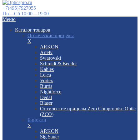
+7(495)7927055
Пн—Сб 10:00—19:00
Меню
Каталог товаров
Оптические прицелы
X
ARKON
Artelv
Swarovski
Schmidt & Bender
Kahles
Leica
Vortex
Burris
Nightforce
Dedal
Blaser
Оптические прицелы Zero Compromise Optic
(ZCO)
Бинокли
X
ARKON
Sig Sauer