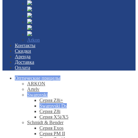
Arkon
Контакты
Скидки
Аренда
Доставка
Оплата
Оптические прицелы
ARKON
Artelv
Swarovski
Серия Z8i+
Swarovski Ds
Серия Z8i
Серия X5i/X5
Schmidt & Bender
Серия Exos
Серия PM II