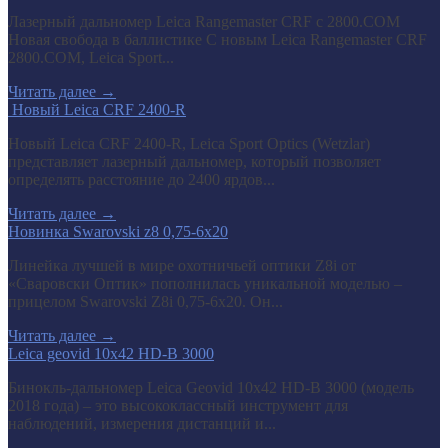
Лазерный дальномер Leica Rangemaster CRF с 2800.COM
Новая свобода в баллистике С новым Leica Rangemaster CRF
2800.COM, Leica Sport...
Читать далее
→
​ Новый Leica CRF 2400-R
Новый Leica CRF 2400-R, Leica Sport Optics (Wetzlar)
представляет лазерный дальномер, который позволяет
определять расстояние до 2400 ярдов...
Читать далее
→
Новинка Swarovski z8 0,75-6x20
Линейка лучшей в мире охотничьей оптики Z8i от
«Сваровски Оптик» пополнилась уникальной моделью –
прицелом Swarovski Z8i 0,75-6x20. Он...
Читать далее
→
Leica geovid 10x42 HD-B 3000
Бинокль-дальномер Leica Geovid 10x42 HD-В 3000 (модель
2018 года) – это высококлассный инструмент для
наблюдений, измерения дистанций и...