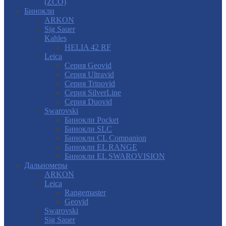
(ZCO)
Бинокли
ARKON
Sig Sauer
Kahles
HELIA 42 RF
Leica
Серия Geovid
Серия Ultravid
Серия Trinovid
Серия SilverLine
Серия Duovid
Swarovski
Бинокли Pocket
Бинокли SLC
Бинокли CL Companion
Бинокли EL RANGE
Бинокли EL SWAROVISION
Дальномеры
ARKON
Leica
Rangemaster
Geovid
Swarovski
Sig Sauer