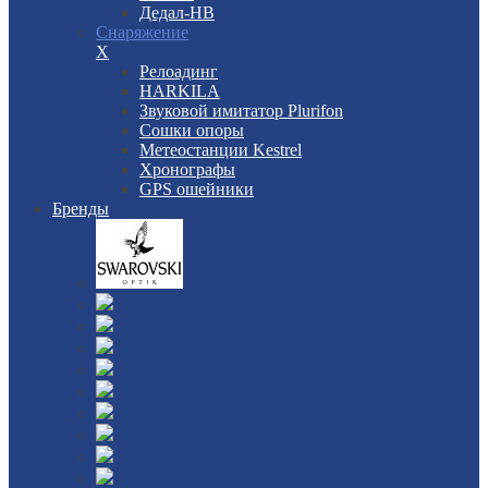
Дедал-НВ
Снаряжение
X
Релоадинг
HARKILA
Звуковой имитатор Plurifon
Сошки опоры
Метеостанции Kestrel
Хронографы
GPS ошейники
Бренды