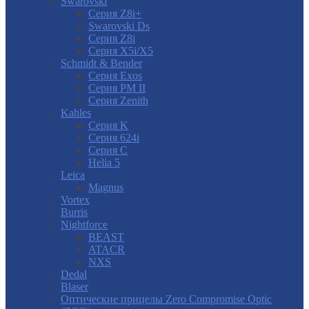
Swarovski
Серия Z8i+
Swarovski Ds
Серия Z8i
Серия X5i/X5
Schmidt & Bender
Серия Exos
Серия PM II
Cерия Zenith
Kahles
Серия K
Серия 624i
Серия С
Helia 5
Leica
Magnus
Vortex
Burris
Nightforce
BEAST
ATACR
NXS
Dedal
Blaser
Оптические прицелы Zero Compromise Optic