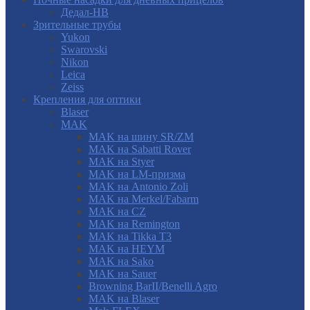
Дедал-НВ
Зрительные трубы
Yukon
Swarovski
Nikon
Leica
Zeiss
Крепления для оптики
Blaser
MAK
MAK на шину SR/ZM
MAK на Sabatti Rover
MAK на Styer
MAK на LM-призма
MAK на Antonio Zoli
MAK на Merkel/Fabarm
MAK на CZ
MAK на Remington
MAK на Tikka T3
MAK на HEYM
MAK на Sako
MAK на Sauer
Browning BarII/Benelli Agro
MAK на Blaser