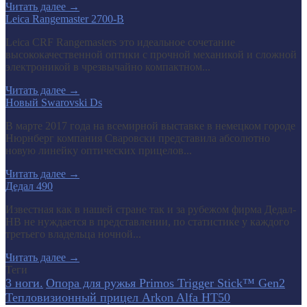
Читать далее
→
Leica Rangemaster 2700-B
Leica CRF Rangemasters это идеальное сочетание
высококачественной оптики с прочной механикой и сложной
электроникой в чрезвычайно компактном...
Читать далее
→
Новый Swarovski Ds
В марте 2017 года на всемирной выставке в немецком городе
Нюрнберг компания Сваровски представила абсолютно
новую линейку оптических прицелов...
Читать далее
→
Дедал 490
Известная как в нашей стране так и за рубежом фирма Дедал-
НВ не нуждается в представлении, по статистике у каждого
третьего владельца ночной...
Читать далее
→
Теги
3 ноги.
Опора для ружья Primos Trigger Stick™ Gen2
Тепловизионный прицел Arkon Alfa HT50