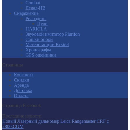
Combat
Дедал-НВ
Снаряжение
Релоадинг
Пули
HARKILA
Звуковой имитатор Plurifon
Сошки опоры
Метеостанции Kestrel
Хронографы
GPS ошейники
Страницы
Контакты
Скидки
Аренда
Доставка
Оплата
Страница Facebook
Последние новости
Новый Лазерный дальномер Leica Rangemaster CRF с
2800.COM