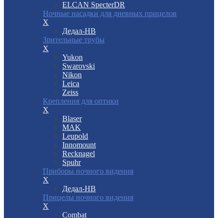
ELCAN SpecterDR
Ночные насадки для дневных прицелов
X
Дедал-НВ
Зрительные трубы
X
Yukon
Swarovski
Nikon
Leica
Zeiss
Крепления для оптики
X
Blaser
MAK
Leupold
Innomount
Recknagel
Spuhr
Приборы ночного видения
X
Дедал-НВ
Прицелы ночного видения
X
Combat