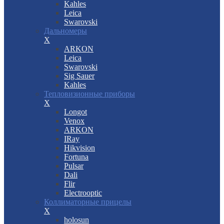
Kahles
Leica
Swarovski
Дальномеры
X
ARKON
Leica
Swarovski
Sig Sauer
Kahles
Тепловизионные приборы
X
Longot
Venox
ARKON
IRay
Hikvision
Fortuna
Pulsar
Dali
Flir
Electrooptic
Коллиматорные прицелы
X
holosun