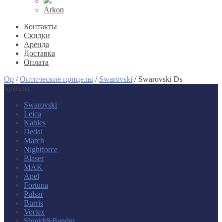
Arkon
Контакты
Скидки
Аренда
Доставка
Оплата
Op
/
Оптические прицелы
/
Swarovski
/
Swarovski Ds
Бренды
Swarovski
Leica
Kahles
Dedal
March
Nightforce
Blaser
MAK
Apel
Fortuna
Pulsar
Burris
Vortex
Shmidt&Bender