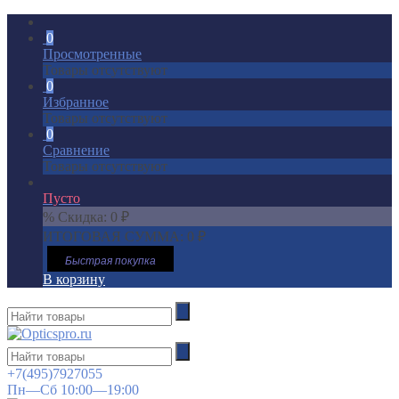
0
Просмотренные
Товары отсутствуют
0
Избранное
Товары отсутствуют
0
Сравнение
Товары отсутствуют
Пусто
% Скидка:
0
₽
ИТОГОВАЯ СУММА:
0
₽
Быстрая покупка
В корзину
+7(495)7927055
Пн—Сб 10:00—19:00