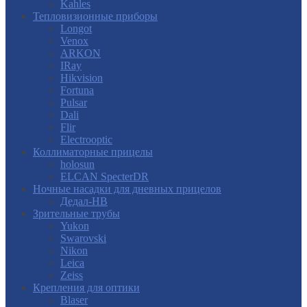
Kahles
Тепловизионные приборы
Longot
Venox
ARKON
IRay
Hikvision
Fortuna
Pulsar
Dali
Flir
Electrooptic
Коллиматорные прицелы
holosun
ELCAN SpecterDR
Ночные насадки для дневных прицелов
Дедал-НВ
Зрительные трубы
Yukon
Swarovski
Nikon
Leica
Zeiss
Крепления для оптики
Blaser