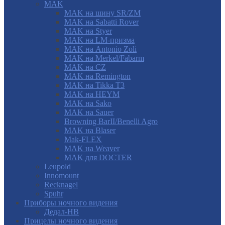
MAK
MAK на шину SR/ZM
MAK на Sabatti Rover
MAK на Styer
MAK на LM-призма
MAK на Antonio Zoli
MAK на Merkel/Fabarm
MAK на CZ
MAK на Remington
MAK на Tikka T3
MAK на HEYM
MAK на Sako
MAK на Sauer
Browning BarII/Benelli Agro
MAK на Blaser
Mak-FLEX
MAK на Weaver
MAK для DOCTER
Leupold
Innomount
Recknagel
Spuhr
Приборы ночного видения
Дедал-НВ
Прицелы ночного видения