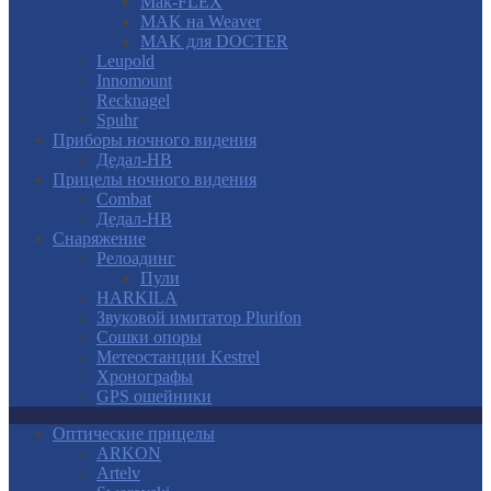
Mak-FLEX
MAK на Weaver
MAK для DOCTER
Leupold
Innomount
Recknagel
Spuhr
Приборы ночного видения
Дедал-НВ
Прицелы ночного видения
Combat
Дедал-НВ
Снаряжение
Релоадинг
Пули
HARKILA
Звуковой имитатор Plurifon
Сошки опоры
Метеостанции Kestrel
Хронографы
GPS ошейники
Оптические прицелы
ARKON
Artelv