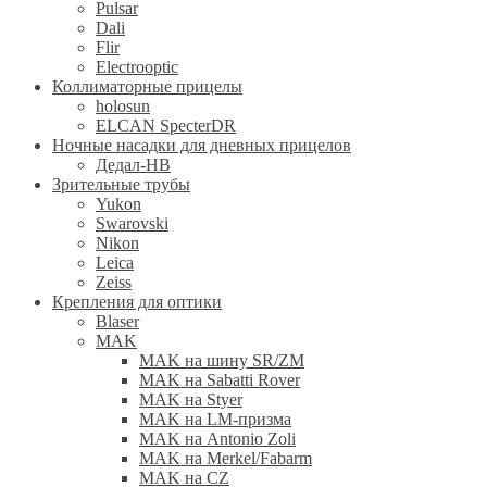
Pulsar
Dali
Flir
Electrooptic
Коллиматорные прицелы
holosun
ELCAN SpecterDR
Ночные насадки для дневных прицелов
Дедал-НВ
Зрительные трубы
Yukon
Swarovski
Nikon
Leica
Zeiss
Крепления для оптики
Blaser
MAK
MAK на шину SR/ZM
MAK на Sabatti Rover
MAK на Styer
MAK на LM-призма
MAK на Antonio Zoli
MAK на Merkel/Fabarm
MAK на CZ