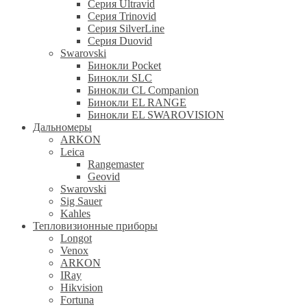
Серия Ultravid
Серия Trinovid
Серия SilverLine
Серия Duovid
Swarovski
Бинокли Pocket
Бинокли SLC
Бинокли CL Companion
Бинокли EL RANGE
Бинокли EL SWAROVISION
Дальномеры
ARKON
Leica
Rangemaster
Geovid
Swarovski
Sig Sauer
Kahles
Тепловизионные приборы
Longot
Venox
ARKON
IRay
Hikvision
Fortuna