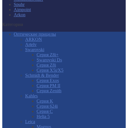
Spuhr
Aimpoint
Arkon
Категории
Оптические прицелы
ARKON
Artelv
Swarovski
Серия Z8i+
Swarovski Ds
Серия Z8i
Серия X5i/X5
Schmidt & Bender
Серия Exos
Серия PM II
Cерия Zenith
Kahles
Серия K
Серия 624i
Серия С
Helia 5
Leica
Magnus