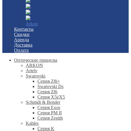
Arkon
Контакты
Скидки
Аренда
Доставка
Оплата
Оптические прицелы
ARKON
Artelv
Swarovski
Серия Z8i+
Swarovski Ds
Серия Z8i
Серия X5i/X5
Schmidt & Bender
Серия Exos
Серия PM II
Cерия Zenith
Kahles
Серия K