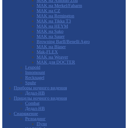
MAK на Antonio Zoli
MAK на Merkel/Fabarm
MAK на CZ
MAK на Remington
MAK на Tikka T3
MAK на HEYM
MAK на Sako
MAK на Sauer
Browning BarII/Benelli Agro
MAK на Blaser
Mak-FLEX
MAK на Weaver
MAK для DOCTER
Leupold
Innomount
Recknagel
Spuhr
Приборы ночного видения
Дедал-НВ
Прицелы ночного видения
Combat
Дедал-НВ
Снаряжение
Релоадинг
Пули