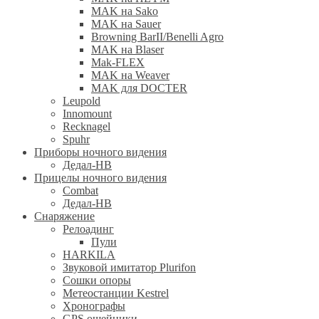
MAK на Sako
MAK на Sauer
Browning BarII/Benelli Agro
MAK на Blaser
Mak-FLEX
MAK на Weaver
MAK для DOCTER
Leupold
Innomount
Recknagel
Spuhr
Приборы ночного видения
Дедал-НВ
Прицелы ночного видения
Combat
Дедал-НВ
Снаряжение
Релоадинг
Пули
HARKILA
Звуковой имитатор Plurifon
Сошки опоры
Метеостанции Kestrel
Хронографы
GPS ошейники