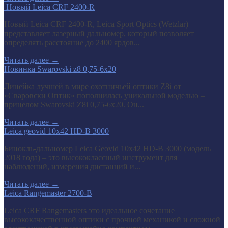
​ Новый Leica CRF 2400-R
Новый Leica CRF 2400-R, Leica Sport Optics (Wetzlar)
представляет лазерный дальномер, который позволяет
определять расстояние до 2400 ярдов...
Читать далее
→
Новинка Swarovski z8 0,75-6x20
Линейка лучшей в мире охотничьей оптики Z8i от
«Сваровски Оптик» пополнилась уникальной моделью –
прицелом Swarovski Z8i 0,75-6x20. Он...
Читать далее
→
Leica geovid 10x42 HD-B 3000
Бинокль-дальномер Leica Geovid 10x42 HD-В 3000 (модель
2018 года) – это высококлассный инструмент для
наблюдений, измерения дистанций и...
Читать далее
→
Leica Rangemaster 2700-B
Leica CRF Rangemasters это идеальное сочетание
высококачественной оптики с прочной механикой и сложной