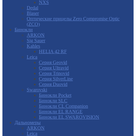
NXS
Dedal
Blaser
Оптические прицелы Zero Compromise Optic
(ZCO)
Бинокли
ARKON
Sig Sauer
Kahles
HELIA 42 RF
Leica
Серия Geovid
Серия Ultravid
Серия Trinovid
Серия SilverLine
Серия Duovid
Swarovski
Бинокли Pocket
Бинокли SLC
Бинокли CL Companion
Бинокли EL RANGE
Бинокли EL SWAROVISION
Дальномеры
ARKON
Leica