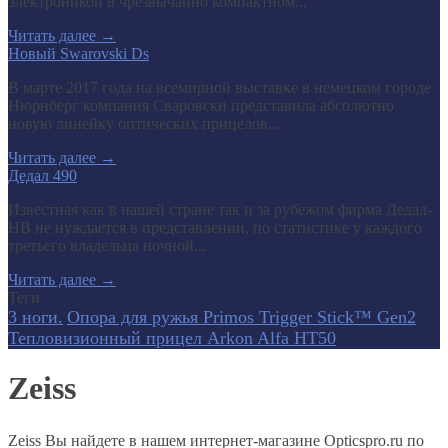
электроникой в чрезвычайно компактном...
Читать далее
→
Новый Swarovski Ds
В марте 2017 года на всемирной выставке в немецком городе
Нюрнберг компания Сваровски представила абсолютно
новую линейку оптических прицелов...
Читать далее
→
Дедал 490
Известная как в нашей стране так и за рубежом фирма Дедал-
НВ не нуждается в представлении, по статистике у каждого
третьего владельца ночной...
Читать далее
→
Теги
3 ноги.
Опора для ружья Primos Trigger Stick™ Gen2
Тепловизионный прицел Arkon Alfa HT50
Zeiss
Zeiss Вы найдете в нашем интернет-магазине Opticspro.ru по