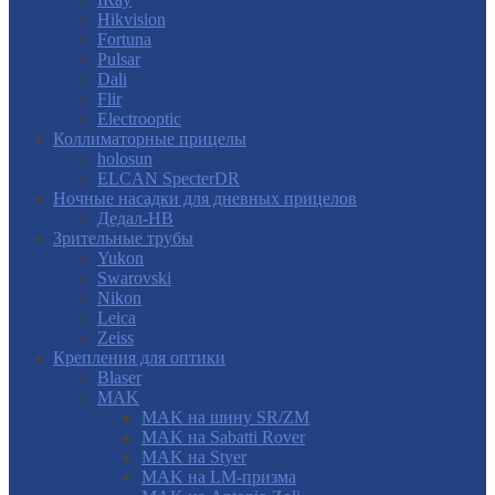
Hikvision
Fortuna
Pulsar
Dali
Flir
Electrooptic
Коллиматорные прицелы
holosun
ELCAN SpecterDR
Ночные насадки для дневных прицелов
Дедал-НВ
Зрительные трубы
Yukon
Swarovski
Nikon
Leica
Zeiss
Крепления для оптики
Blaser
MAK
MAK на шину SR/ZM
MAK на Sabatti Rover
MAK на Styer
MAK на LM-призма