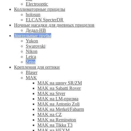
Electrooptic
Коллиматорные прицелы
holosun
ELCAN SpecterDR
Ночные насадки для дневных прицелов
Дедал-НВ
Зрительные трубы
Yukon
Swarovski
Nikon
Leica
Zeiss
Крепления для оптики
Blaser
MAK
MAK на шину SR/ZM
MAK на Sabatti Rover
MAK на Styer
MAK на LM-призма
MAK на Antonio Zoli
MAK на Merkel/Fabarm
MAK на CZ
MAK на Remington
MAK на Tikka T3
MAK на HEYM