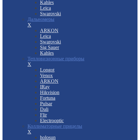
Kahles
Leica
Swarovski
Дальномеры
X
ARKON
Leica
Swarovski
Sig Sauer
Kahles
Тепловизионные приборы
X
Longot
Venox
ARKON
IRay
Hikvision
Fortuna
Pulsar
Dali
Flir
Electrooptic
Коллиматорные прицелы
X
holosun