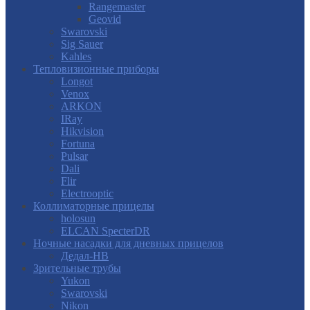
Rangemaster
Geovid
Swarovski
Sig Sauer
Kahles
Тепловизионные приборы
Longot
Venox
ARKON
IRay
Hikvision
Fortuna
Pulsar
Dali
Flir
Electrooptic
Коллиматорные прицелы
holosun
ELCAN SpecterDR
Ночные насадки для дневных прицелов
Дедал-НВ
Зрительные трубы
Yukon
Swarovski
Nikon