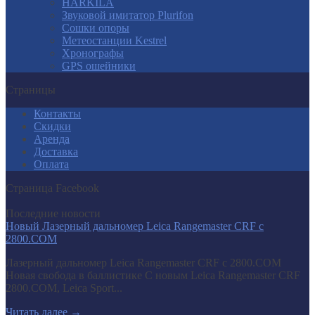
HARKILA
Звуковой имитатор Plurifon
Сошки опоры
Метеостанции Kestrel
Хронографы
GPS ошейники
Страницы
Контакты
Скидки
Аренда
Доставка
Оплата
Страница Facebook
Последние новости
Новый Лазерный дальномер Leica Rangemaster CRF с
2800.COM
Лазерный дальномер Leica Rangemaster CRF с 2800.COM
Новая свобода в баллистике С новым Leica Rangemaster CRF
2800.COM, Leica Sport...
Читать далее
→