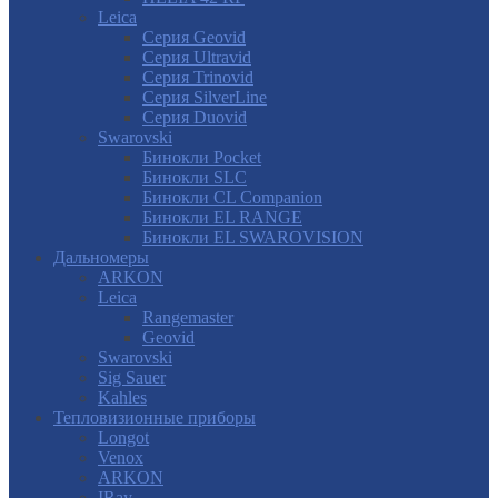
Leica
Серия Geovid
Серия Ultravid
Серия Trinovid
Серия SilverLine
Серия Duovid
Swarovski
Бинокли Pocket
Бинокли SLC
Бинокли CL Companion
Бинокли EL RANGE
Бинокли EL SWAROVISION
Дальномеры
ARKON
Leica
Rangemaster
Geovid
Swarovski
Sig Sauer
Kahles
Тепловизионные приборы
Longot
Venox
ARKON
IRay