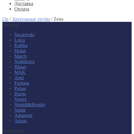
Доставка
Оплата
Op
/
Зрительные трубы
/
Zeiss
Бренды
Swarovski
Leica
Kahles
Dedal
March
Nightforce
Blaser
MAK
Apel
Fortuna
Pulsar
Burris
Vortex
Shmidt&Bender
Spuhr
Aimpoint
Arkon
Категории