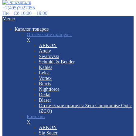
+7(495)7927055
Пн—Сб 10:00—19:00
Меню
Каталог товаров
Оптические прицелы
X
ARKON
Artelv
Swarovski
Schmidt & Bender
Kahles
Leica
Vortex
Burris
Nightforce
Dedal
Blaser
Оптические прицелы Zero Compromise Optic
(ZCO)
Бинокли
X
ARKON
Sig Sauer