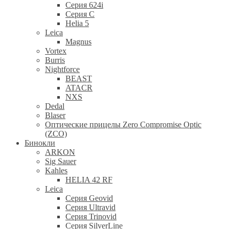
Серия 624i
Серия С
Helia 5
Leica
Magnus
Vortex
Burris
Nightforce
BEAST
ATACR
NXS
Dedal
Blaser
Оптические прицелы Zero Compromise Optic
(ZCO)
Бинокли
ARKON
Sig Sauer
Kahles
HELIA 42 RF
Leica
Серия Geovid
Серия Ultravid
Серия Trinovid
Серия SilverLine