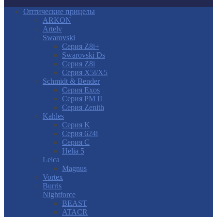
Оптические прицелы
ARKON
Artelv
Swarovski
Серия Z8i+
Swarovski Ds
Серия Z8i
Серия X5i/X5
Schmidt & Bender
Серия Exos
Серия PM II
Cерия Zenith
Kahles
Серия K
Серия 624i
Серия С
Helia 5
Leica
Magnus
Vortex
Burris
Nightforce
BEAST
ATACR