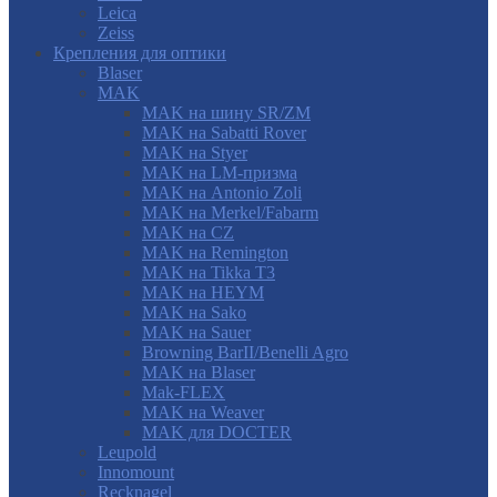
Leica
Zeiss
Крепления для оптики
Blaser
MAK
MAK на шину SR/ZM
MAK на Sabatti Rover
MAK на Styer
MAK на LM-призма
MAK на Antonio Zoli
MAK на Merkel/Fabarm
MAK на CZ
MAK на Remington
MAK на Tikka T3
MAK на HEYM
MAK на Sako
MAK на Sauer
Browning BarII/Benelli Agro
MAK на Blaser
Mak-FLEX
MAK на Weaver
MAK для DOCTER
Leupold
Innomount
Recknagel