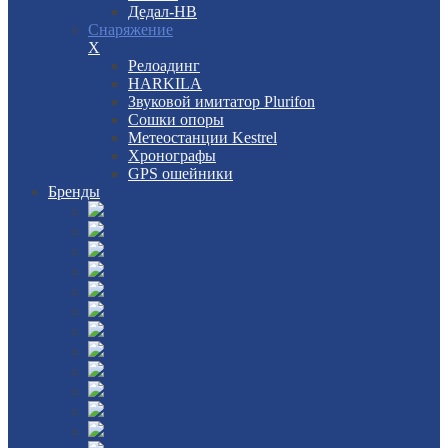
Дедал-НВ
Снаряжение
X
Релоадинг
HARKILA
Звуковой имитатор Plurifon
Сошки опоры
Метеостанции Kestrel
Хронографы
GPS ошейники
Бренды