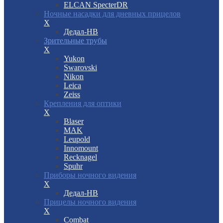
ELCAN SpecterDR
Ночные насадки для дневных прицелов
X
Дедал-НВ
Зрительные трубы
X
Yukon
Swarovski
Nikon
Leica
Zeiss
Крепления для оптики
X
Blaser
MAK
Leupold
Innomount
Recknagel
Spuhr
Приборы ночного видения
X
Дедал-НВ
Прицелы ночного видения
X
Combat