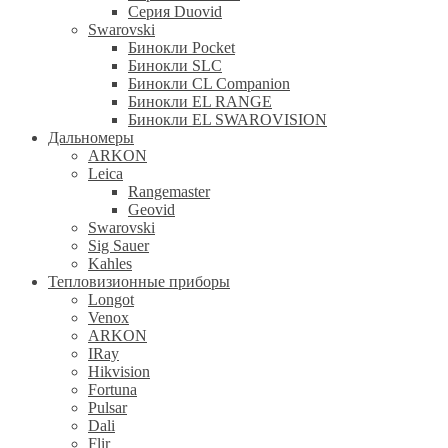
Серия Duovid
Swarovski
Бинокли Pocket
Бинокли SLC
Бинокли CL Companion
Бинокли EL RANGE
Бинокли EL SWAROVISION
Дальномеры
ARKON
Leica
Rangemaster
Geovid
Swarovski
Sig Sauer
Kahles
Тепловизионные приборы
Longot
Venox
ARKON
IRay
Hikvision
Fortuna
Pulsar
Dali
Flir