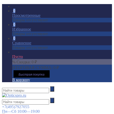
0
Просмотренные
Товары отсутствуют
0
Избранное
Товары отсутствуют
0
Сравнение
Товары отсутствуют
Пусто
% Скидка:
0
₽
ИТОГОВАЯ СУММА:
0
₽
Быстрая покупка
В корзину
+7(495)7927055
Пн—Сб 10:00—19:00