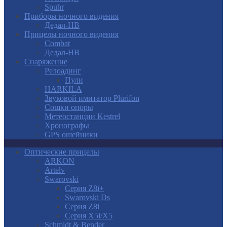
Spuhr
Приборы ночного видения
Дедал-НВ
Прицелы ночного видения
Combat
Дедал-НВ
Снаряжение
Релоадинг
Пули
HARKILA
Звуковой имитатор Plurifon
Сошки опоры
Метеостанции Kestrel
Хронографы
GPS ошейники
Оптические прицелы
ARKON
Artelv
Swarovski
Серия Z8i+
Swarovski Ds
Серия Z8i
Серия X5i/X5
Schmidt & Bender