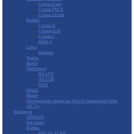
Серия Exos
Серия PM II
Cерия Zenith
Kahles
Серия K
Серия 624i
Серия С
Helia 5
Leica
Magnus
Vortex
Burris
Nightforce
BEAST
ATACR
NXS
Dedal
Blaser
Оптические прицелы Zero Compromise Optic
(ZCO)
Бинокли
ARKON
Sig Sauer
Kahles
HELIA 42 RF