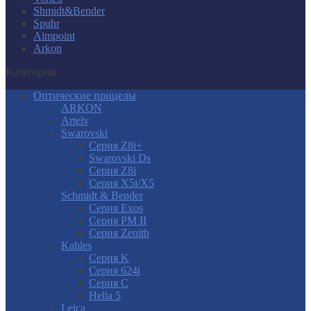
Shmidt&Bender
Spuhr
Aimpoint
Arkon
Категории
Оптические прицелы
ARKON
Artelv
Swarovski
Серия Z8i+
Swarovski Ds
Серия Z8i
Серия X5i/X5
Schmidt & Bender
Серия Exos
Серия PM II
Cерия Zenith
Kahles
Серия K
Серия 624i
Серия С
Helia 5
Leica