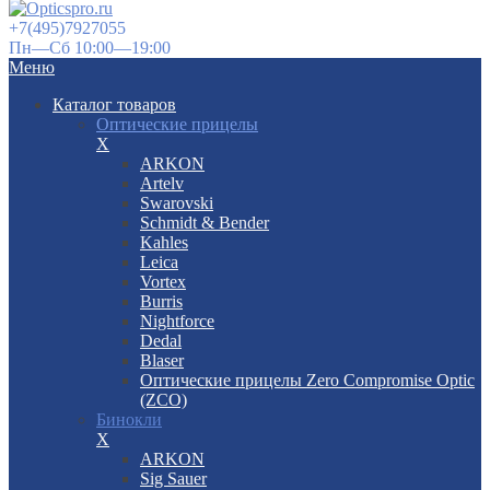
+7(495)7927055
Пн—Сб 10:00—19:00
Меню
Каталог товаров
Оптические прицелы
X
ARKON
Artelv
Swarovski
Schmidt & Bender
Kahles
Leica
Vortex
Burris
Nightforce
Dedal
Blaser
Оптические прицелы Zero Compromise Optic
(ZCO)
Бинокли
X
ARKON
Sig Sauer