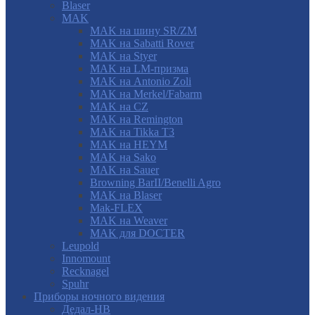
Blaser
MAK
MAK на шину SR/ZM
MAK на Sabatti Rover
MAK на Styer
MAK на LM-призма
MAK на Antonio Zoli
MAK на Merkel/Fabarm
MAK на CZ
MAK на Remington
MAK на Tikka T3
MAK на HEYM
MAK на Sako
MAK на Sauer
Browning BarII/Benelli Agro
MAK на Blaser
Mak-FLEX
MAK на Weaver
MAK для DOCTER
Leupold
Innomount
Recknagel
Spuhr
Приборы ночного видения
Дедал-НВ