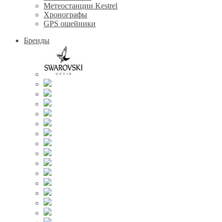
Метеостанции Kestrel
Хронографы
GPS ошейники
Бренды