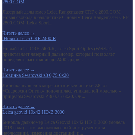
2800.COM
Лазерный дальномер Leica Rangemaster CRF с 2800.COM
Новая свобода в баллистике С новым Leica Rangemaster CRF
2800.COM, Leica Sport...
Читать далее
→
​ Новый Leica CRF 2400-R
Новый Leica CRF 2400-R, Leica Sport Optics (Wetzlar)
представляет лазерный дальномер, который позволяет
определять расстояние до 2400 ярдов...
Читать далее
→
Новинка Swarovski z8 0,75-6x20
Линейка лучшей в мире охотничьей оптики Z8i от
«Сваровски Оптик» пополнилась уникальной моделью –
прицелом Swarovski Z8i 0,75-6x20. Он...
Читать далее
→
Leica geovid 10x42 HD-B 3000
Бинокль-дальномер Leica Geovid 10x42 HD-В 3000 (модель
2018 года) – это высококлассный инструмент для
наблюдений, измерения дистанций и...