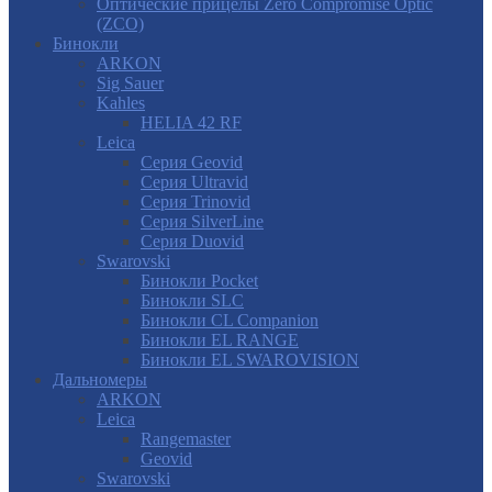
Оптические прицелы Zero Compromise Optic
(ZCO)
Бинокли
ARKON
Sig Sauer
Kahles
HELIA 42 RF
Leica
Серия Geovid
Серия Ultravid
Серия Trinovid
Серия SilverLine
Серия Duovid
Swarovski
Бинокли Pocket
Бинокли SLC
Бинокли CL Companion
Бинокли EL RANGE
Бинокли EL SWAROVISION
Дальномеры
ARKON
Leica
Rangemaster
Geovid
Swarovski