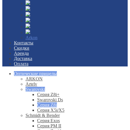
Arkon
Контакты
Скидки
Аренда
Доставка
Оплата
Оптические прицелы
ARKON
Artelv
Swarovski
Серия Z8i+
Swarovski Ds
Серия Z8i
Серия X5i/X5
Schmidt & Bender
Серия Exos
Серия PM II