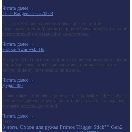
Читать далее
→
Leica Rangemaster 2700-B
Leica CRF Rangemasters это идеальное сочетание
высококачественной оптики с прочной механикой и сложной
электроникой в чрезвычайно компактном...
Читать далее
→
Новый Swarovski Ds
В марте 2017 года на всемирной выставке в немецком городе
Нюрнберг компания Сваровски представила абсолютно
новую линейку оптических прицелов...
Читать далее
→
Дедал 490
Известная как в нашей стране так и за рубежом фирма Дедал-
НВ не нуждается в представлении, по статистике у каждого
третьего владельца ночной...
Читать далее
→
Теги
3 ноги.
Опора для ружья Primos Trigger Stick™ Gen2