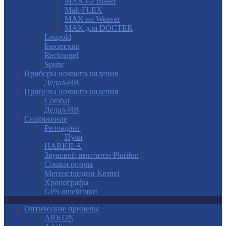
MAK на Blaser
Mak-FLEX
MAK на Weaver
MAK для DOCTER
Leupold
Innomount
Recknagel
Spuhr
Приборы ночного видения
Дедал-НВ
Прицелы ночного видения
Combat
Дедал-НВ
Снаряжение
Релоадинг
Пули
HARKILA
Звуковой имитатор Plurifon
Сошки опоры
Метеостанции Kestrel
Хронографы
GPS ошейники
Оптические прицелы
ARKON