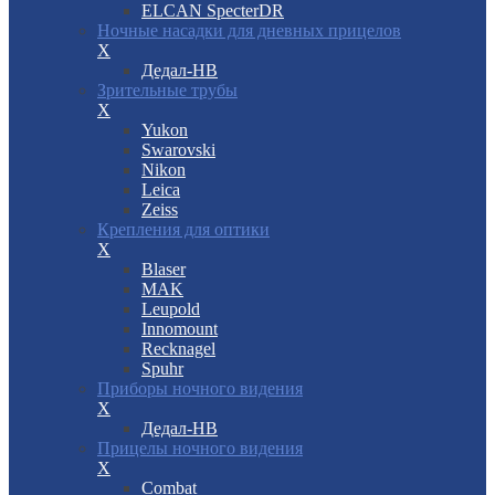
ELCAN SpecterDR
Ночные насадки для дневных прицелов
X
Дедал-НВ
Зрительные трубы
X
Yukon
Swarovski
Nikon
Leica
Zeiss
Крепления для оптики
X
Blaser
MAK
Leupold
Innomount
Recknagel
Spuhr
Приборы ночного видения
X
Дедал-НВ
Прицелы ночного видения
X
Combat