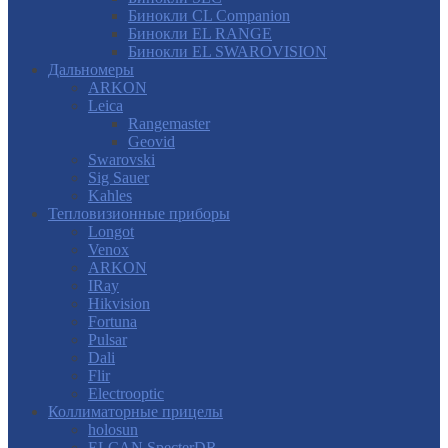
Бинокли CL Companion
Бинокли EL RANGE
Бинокли EL SWAROVISION
Дальномеры
ARKON
Leica
Rangemaster
Geovid
Swarovski
Sig Sauer
Kahles
Тепловизионные приборы
Longot
Venox
ARKON
IRay
Hikvision
Fortuna
Pulsar
Dali
Flir
Electrooptic
Коллиматорные прицелы
holosun
ELCAN SpecterDR