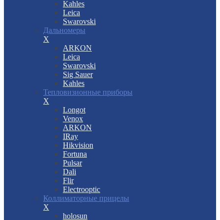
Kahles
Leica
Swarovski
Дальномеры
X
ARKON
Leica
Swarovski
Sig Sauer
Kahles
Тепловизионные приборы
X
Longot
Venox
ARKON
IRay
Hikvision
Fortuna
Pulsar
Dali
Flir
Electrooptic
Коллиматорные прицелы
X
holosun