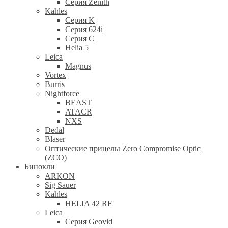
Cерия Zenith
Kahles
Серия K
Серия 624i
Серия С
Helia 5
Leica
Magnus
Vortex
Burris
Nightforce
BEAST
ATACR
NXS
Dedal
Blaser
Оптические прицелы Zero Compromise Optic
(ZCO)
Бинокли
ARKON
Sig Sauer
Kahles
HELIA 42 RF
Leica
Серия Geovid