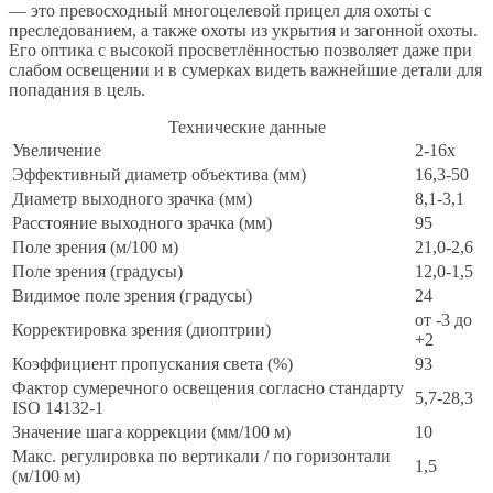
— это превосходный многоцелевой прицел для охоты с
преследованием, а также охоты из укрытия и загонной охоты.
Его оптика с высокой просветлённостью позволяет даже при
слабом освещении и в сумерках видеть важнейшие детали для
попадания в цель.
Технические данные
Увеличение
2-16x
Эффективный диаметр объектива (мм)
16,3-50
Диаметр выходного зрачка (мм)
8,1-3,1
Расстояние выходного зрачка (мм)
95
Поле зрения (м/100 м)
21,0-2,6
Поле зрения (градусы)
12,0-1,5
Видимое поле зрения (градусы)
24
от -3 до
Корректировка зрения (диоптрии)
+2
Коэффициент пропускания света (%)
93
Фактор сумеречного освещения согласно стандарту
5,7-28,3
ISO 14132-1
Значение шага коррекции (мм/100 м)
10
Макс. регулировка по вертикали / по горизонтали
1,5
(м/100 м)