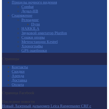
Прицелы ночного видения
Combat
Дедал-НВ
Снаряжение
Релоадинг
Пули
HARKILA
Звуковой имитатор Plurifon
Сошки опоры
Метеостанции Kestrel
Хронографы
GPS ошейники
Страницы
Контакты
Скидки
Аренда
Доставка
Оплата
Страница Facebook
Последние новости
Новый Лазерный дальномер Leica Rangemaster CRF с