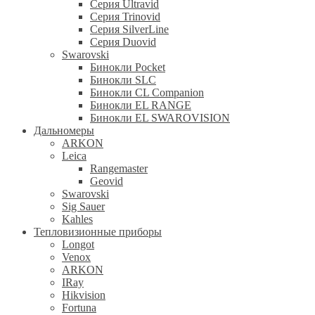
Серия Ultravid
Серия Trinovid
Серия SilverLine
Серия Duovid
Swarovski
Бинокли Pocket
Бинокли SLC
Бинокли CL Companion
Бинокли EL RANGE
Бинокли EL SWAROVISION
Дальномеры
ARKON
Leica
Rangemaster
Geovid
Swarovski
Sig Sauer
Kahles
Тепловизионные приборы
Longot
Venox
ARKON
IRay
Hikvision
Fortuna