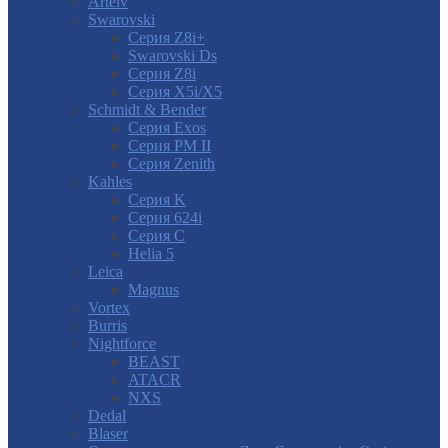
Artelv
Swarovski
Серия Z8i+
Swarovski Ds
Серия Z8i
Серия X5i/X5
Schmidt & Bender
Серия Exos
Серия PM II
Cерия Zenith
Kahles
Серия K
Серия 624i
Серия С
Helia 5
Leica
Magnus
Vortex
Burris
Nightforce
BEAST
ATACR
NXS
Dedal
Blaser