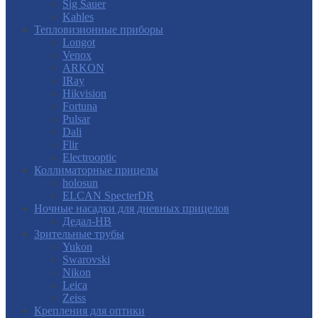
Sig Sauer
Kahles
Тепловизионные приборы
Longot
Venox
ARKON
IRay
Hikvision
Fortuna
Pulsar
Dali
Flir
Electrooptic
Коллиматорные прицелы
holosun
ELCAN SpecterDR
Ночные насадки для дневных прицелов
Дедал-НВ
Зрительные трубы
Yukon
Swarovski
Nikon
Leica
Zeiss
Крепления для оптики