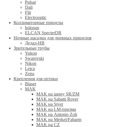
Pulsar
Dali
Flir
Electrooptic
Коллиматорные прицелы
holosun
ELCAN SpecterDR
Ночные насадки для дневных прицелов
Дедал-НВ
Зрительные трубы
Yukon
Swarovski
Nikon
Leica
Zeiss
Крепления для оптики
Blaser
MAK
MAK на шину SR/ZM
MAK на Sabatti Rover
MAK на Styer
MAK на LM-призма
MAK на Antonio Zoli
MAK на Merkel/Fabarm
MAK на CZ