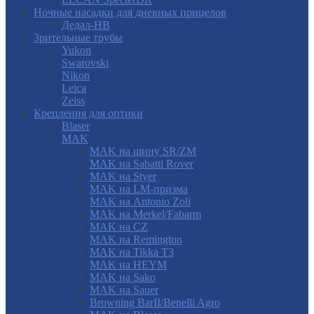
Ночные насадки для дневных прицелов
Дедал-НВ
Зрительные трубы
Yukon
Swarovski
Nikon
Leica
Zeiss
Крепления для оптики
Blaser
MAK
MAK на шину SR/ZM
MAK на Sabatti Rover
MAK на Styer
MAK на LM-призма
MAK на Antonio Zoli
MAK на Merkel/Fabarm
MAK на CZ
MAK на Remington
MAK на Tikka T3
MAK на HEYM
MAK на Sako
MAK на Sauer
Browning BarII/Benelli Agro