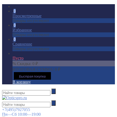
0
Просмотренные
Товары отсутствуют
0
Избранное
Товары отсутствуют
0
Сравнение
Товары отсутствуют
Пусто
% Скидка:
0
₽
ИТОГОВАЯ СУММА:
0
₽
Быстрая покупка
В корзину
+7(495)7927055
Пн—Сб 10:00—19:00