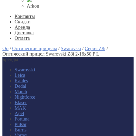
Arkon
Контакты
Скидки
Аренда
Доставка
Оплата
Op
/
Оптические прицелы
/
Swarovski
/
Серия Z8i
/
Оптический прицел Swarovski Z8i 2-16x50 P L
Бренды
Swarovski
Leica
Kahles
Dedal
March
Nightforce
Blaser
MAK
Apel
Fortuna
Pulsar
Burris
Vortex