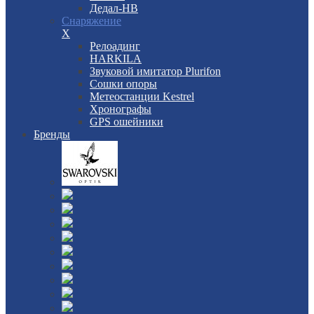
Дедал-НВ
Снаряжение
X
Релоадинг
HARKILA
Звуковой имитатор Plurifon
Сошки опоры
Метеостанции Kestrel
Хронографы
GPS ошейники
Бренды