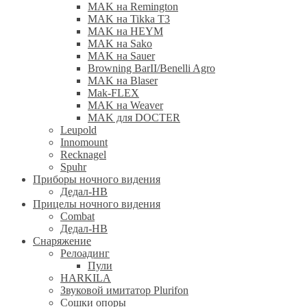
MAK на Remington
MAK на Tikka T3
MAK на HEYM
MAK на Sako
MAK на Sauer
Browning BarII/Benelli Agro
MAK на Blaser
Mak-FLEX
MAK на Weaver
MAK для DOCTER
Leupold
Innomount
Recknagel
Spuhr
Приборы ночного видения
Дедал-НВ
Прицелы ночного видения
Combat
Дедал-НВ
Снаряжение
Релоадинг
Пули
HARKILA
Звуковой имитатор Plurifon
Сошки опоры