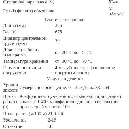
Отстройка параллакса (м)
50-∞
M
Резьба фильтра объектива
52x0,75
Технические данные
Длина (мм)
356
Вес (г)
675
Диаметр центральной
30
трубки (мм)
Диапазон рабочих
от -20 °C до +55 °C
температур
Температура хранения
от -30 °C до +70 °C
Герметичность при
4 м глубина воды (заполнение
погружении
инертным газом)
Модуль подсветки
Уровни
Сумеречное освещение: 0 – 32 / День: 33 – 64
яркости
Время
Коэффициент сумеречного освещения при средней
работы
яркости: 1 400; коэффициент дневного освещения
(ч)
при средней яркости: 180
Поле зрения (м/100 м)
21,0-2,6
Увеличение
2-16
Объектив
50