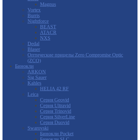
Magnus
Vortex
Burris
Nightforce
BEAST
ATACR
NXS
Dedal
Blaser
Оптические прицелы Zero Compromise Optic
(ZCO)
Бинокли
ARKON
Sig Sauer
Kahles
HELIA 42 RF
Leica
Серия Geovid
Серия Ultravid
Серия Trinovid
Серия SilverLine
Серия Duovid
Swarovski
Бинокли Pocket
Бинокли SLC