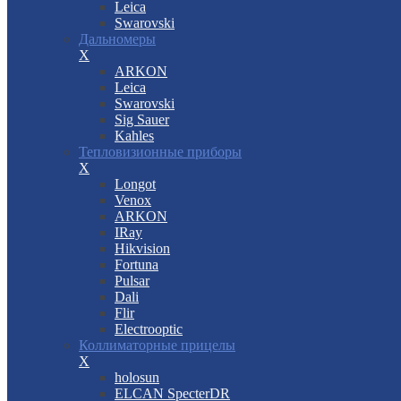
Leica
Swarovski
Дальномеры
X
ARKON
Leica
Swarovski
Sig Sauer
Kahles
Тепловизионные приборы
X
Longot
Venox
ARKON
IRay
Hikvision
Fortuna
Pulsar
Dali
Flir
Electrooptic
Коллиматорные прицелы
X
holosun
ELCAN SpecterDR