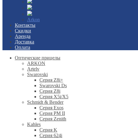
Arkon
Контакты
Скидки
Аренда
Доставка
Оплата
Оптические прицелы
ARKON
Artelv
Swarovski
Серия Z8i+
Swarovski Ds
Серия Z8i
Серия X5i/X5
Schmidt & Bender
Серия Exos
Серия PM II
Cерия Zenith
Kahles
Серия K
Серия 624i