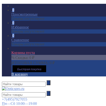
0
Просмотренные
Товары отсутствуют
0
Избранное
Товары отсутствуют
0
Сравнение
Товары отсутствуют
Корзина пуста
% Скидка:
0
₽
ИТОГОВАЯ СУММА:
0
₽
Быстрая покупка
В корзину
+7(495)7927055
Пн—Сб 10:00—19:00