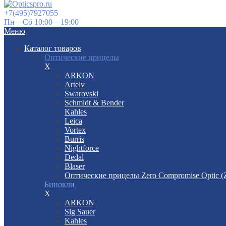
+7(495)7927055
Пн—Сб 10:00—19:00
Меню
Каталог товаров
Оптические прицелы
X
ARKON
Artelv
Swarovski
Schmidt & Bender
Kahles
Leica
Vortex
Burris
Nightforce
Dedal
Blaser
Оптические прицелы Zero Compromise Optic 
Бинокли
X
ARKON
Sig Sauer
Kahles