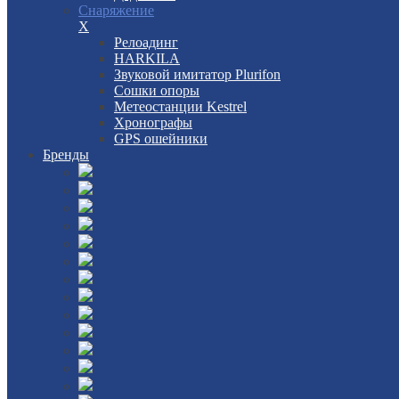
Снаряжение
X
Релоадинг
HARKILA
Звуковой имитатор Plurifon
Сошки опоры
Метеостанции Kestrel
Хронографы
GPS ошейники
Бренды