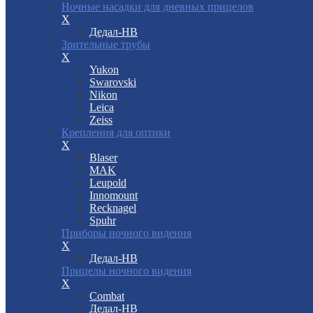
Ночные насадки для дневных прицелов
X
Дедал-НВ
Зрительные трубы
X
Yukon
Swarovski
Nikon
Leica
Zeiss
Крепления для оптики
X
Blaser
MAK
Leupold
Innomount
Recknagel
Spuhr
Приборы ночного видения
X
Дедал-НВ
Прицелы ночного видения
X
Combat
Дедал-НВ