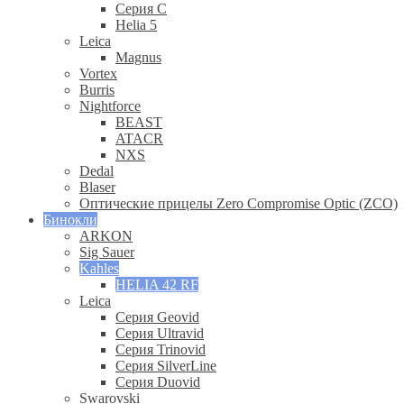
Серия С
Helia 5
Leica
Magnus
Vortex
Burris
Nightforce
BEAST
ATACR
NXS
Dedal
Blaser
Оптические прицелы Zero Compromise Optic (ZCO)
Бинокли
ARKON
Sig Sauer
Kahles
HELIA 42 RF
Leica
Серия Geovid
Серия Ultravid
Серия Trinovid
Серия SilverLine
Серия Duovid
Swarovski