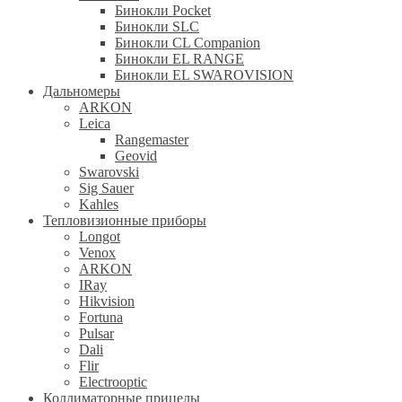
Бинокли Pocket
Бинокли SLC
Бинокли CL Companion
Бинокли EL RANGE
Бинокли EL SWAROVISION
Дальномеры
ARKON
Leica
Rangemaster
Geovid
Swarovski
Sig Sauer
Kahles
Тепловизионные приборы
Longot
Venox
ARKON
IRay
Hikvision
Fortuna
Pulsar
Dali
Flir
Electrooptic
Коллиматорные прицелы