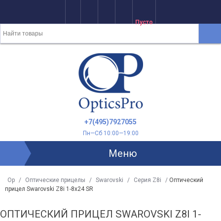
Хит!
Пусто
+7(495)7927055
Пн—Сб 10:00—19:00
Меню
Op
/
Оптические прицелы
/
Swarovski
/
Серия Z8i
/
Оптический
прицел Swarovski Z8i 1-8x24 SR
ОПТИЧЕСКИЙ ПРИЦЕЛ SWAROVSKI Z8I 1-