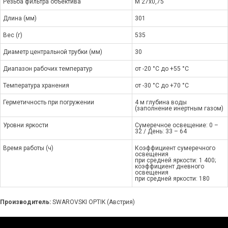
Резьба фильтра объектива
M 27x0,75
Длина (мм)
301
Вес (г)
535
Диаметр центральной трубки (мм)
30
Диапазон рабочих температур
от -20 °C до +55 °C
Температура хранения
от -30 °C до +70 °C
Герметичность при погружении
4 м глубина воды
(заполнение инертным газом)
Уровни яркости
Сумеречное освещение: 0 –
32 / День: 33 – 64
Время работы (ч)
Коэффициент сумеречного
освещения
при средней яркости: 1 400;
коэффициент дневного
освещения
при средней яркости: 180
Производитель:
SWAROVSKI OPTIK (Австрия)