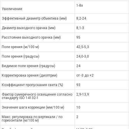
1-8x
Увеличение
Эффективный диаметр объектива (мм)
8,2-24
Диаметр выходного зрачка (мм)
8,1-3
Расстояние выходного зрачка (мм)
95
Поле зрения (м/100 м)
42,5-5,3
Поле зрения (градусы)
24,0-3,0
Видимое поле зрения (градусы)
24
Корректировка зрения (диоптрии)
от -3 до +2
Коэффициент пропускания света (%)
93
Фактор сумеречного освещения согласно
2,9-13,9
стандарту ISO 14132-1
Значение шага коррекции (мм/100 м)
10
Макс. регулировка по вертикали / по
2
горизонтали (м/100 м)