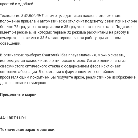
простой и удобной.
Технология
SWAROLIGHT
с помощью датчиков наклона отслеживает
положение прицела и автоматически отключит подсветку сетки при наклоне
больше 75 градусов по вертикали и 35 градусов по горизонтали. Подсветка
имеет 64 режима, из которых первые 32 режима рассчитаны на работу в
сумерках, а режимы с 33-64 адаптированы под работу при дневном
освещении.
В оптических приборах
Swarovski
без преувеличения, можно сказать,
используются самое чистое оптическое стекло. Изготовление линз из
сверхчистого оптического стекла с содержанием фтора исключает
световые аберрации. В сочетании с фирменным многослойным
просветляющим покрытием Вы получите яркое, реалистичное изображение
даже в поздних сумерках.
Прицельные марки:
4A-I BRT-I LD-I
Технические характеристики: