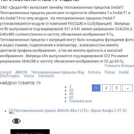
ЗАО «Дедал-НВ» выпускает линейку тепловизионных прицелов Dedal-T.
Тепловизионные прицелы различают по кратности объектива 1-х Dedal-T1 и
4-х Dedal-T4 по типу модуля . На тепловизионных прицелах Dedal-T
устанавливаются модули от компаний Flir(США) и ULIS(Франция) . Матрицы
от flir выпускаются под маркировкой 321 и 641 имеют разрешение 324х256 и
640х480 соответственно и частоту обновления изображения 9 Гц.
Тепловизионные прицелы с матрицей могут быть оснащены функциями фото
и видео съемки, подключения к компьютеру , возможностью менять
цветовой профиль изображения , а так же менять кратность и масштаб
изображения . Матрицы Ulis выпускаются под маркировкой 322 Pro имеют
разрешение 384х288 и частоту обновления изображения от 25 до 60 Гц.
Показать больше
Longot
ARKON
Тепловизионные прицелы IRay
Fortuna
Pulsar
Dedal
Electrooptic
Venox
Conotech
НАЙДЕНО ТОВАРОВ: 79
2
1
2
3
→
20
30
50
Показать все