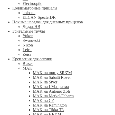
Electrooptic
Коллиматорные прицелы
holosun
ELCAN SpecterDR
Ночные насадки для дневных прицелов
Дедал-НВ
Зрительные трубы
Yukon
Swarovski
Nikon
Leica
Zeiss
Крепления для оптики
Blaser
MAK
MAK на шину SR/ZM
MAK на Sabatti Rover
MAK на Styer
MAK на LM-призма
MAK на Antonio Zoli
MAK на Merkel/Fabarm
MAK на CZ
MAK на Remington
MAK на Tikka T3
MAK на HEYM