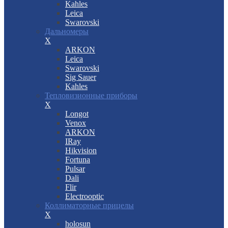
Kahles
Leica
Swarovski
Дальномеры
X
ARKON
Leica
Swarovski
Sig Sauer
Kahles
Тепловизионные приборы
X
Longot
Venox
ARKON
IRay
Hikvision
Fortuna
Pulsar
Dali
Flir
Electrooptic
Коллиматорные прицелы
X
holosun