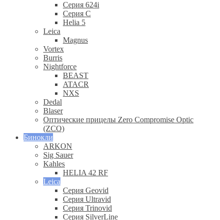
Серия 624i
Серия С
Helia 5
Leica
Magnus
Vortex
Burris
Nightforce
BEAST
ATACR
NXS
Dedal
Blaser
Оптические прицелы Zero Compromise Optic
(ZCO)
Бинокли
ARKON
Sig Sauer
Kahles
HELIA 42 RF
Leica
Серия Geovid
Серия Ultravid
Серия Trinovid
Серия SilverLine