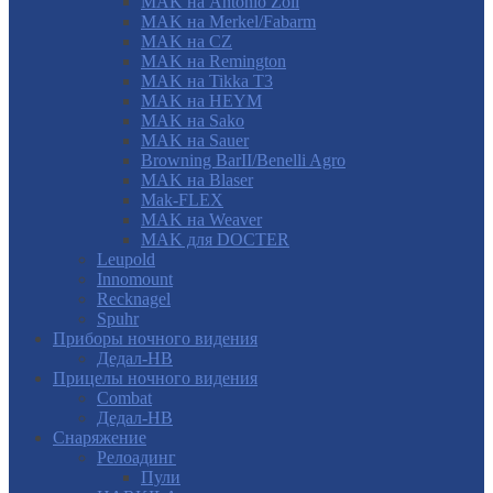
MAK на Antonio Zoli
MAK на Merkel/Fabarm
MAK на CZ
MAK на Remington
MAK на Tikka T3
MAK на HEYM
MAK на Sako
MAK на Sauer
Browning BarII/Benelli Agro
MAK на Blaser
Mak-FLEX
MAK на Weaver
MAK для DOCTER
Leupold
Innomount
Recknagel
Spuhr
Приборы ночного видения
Дедал-НВ
Прицелы ночного видения
Combat
Дедал-НВ
Снаряжение
Релоадинг
Пули