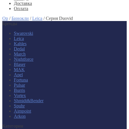
Доставка
Оплата
Op
/
Бинокли
/
Leica
/
Серия Duovid
Бренды
Swarovski
Leica
Kahles
Dedal
March
Nightforce
Blaser
MAK
Apel
Fortuna
Pulsar
Burris
Vortex
Shmidt&Bender
Spuhr
Aimpoint
Arkon
Категории