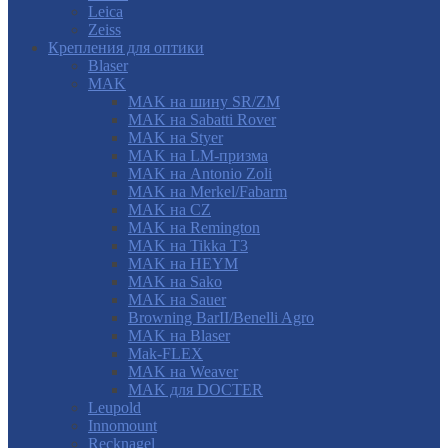
Leica
Zeiss
Крепления для оптики
Blaser
MAK
MAK на шину SR/ZM
MAK на Sabatti Rover
MAK на Styer
MAK на LM-призма
MAK на Antonio Zoli
MAK на Merkel/Fabarm
MAK на CZ
MAK на Remington
MAK на Tikka T3
MAK на HEYM
MAK на Sako
MAK на Sauer
Browning BarII/Benelli Agro
MAK на Blaser
Mak-FLEX
MAK на Weaver
MAK для DOCTER
Leupold
Innomount
Recknagel