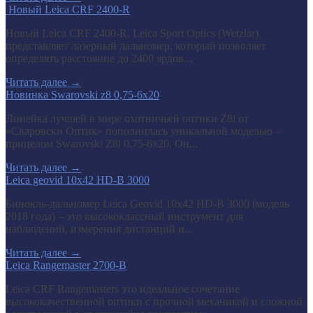
​ Новый Leica CRF 2400-R
Новый Leica CRF 2400-R, Leica Sport Optics (Wetzlar)
представляет лазерный дальномер, который позволяет
определять расстояние до 2400 ярдов...
Читать далее
→
Новинка Swarovski z8 0,75-6x20
Линейка лучшей в мире охотничьей оптики Z8i от
«Сваровски Оптик» пополнилась уникальной моделью –
прицелом Swarovski Z8i 0,75-6x20. Он...
Читать далее
→
Leica geovid 10x42 HD-B 3000
Бинокль-дальномер Leica Geovid 10x42 HD-В 3000 (модель
2018 года) – это высококлассный инструмент для
наблюдений, измерения дистанций и...
Читать далее
→
Leica Rangemaster 2700-B
Leica CRF Rangemasters это идеальное сочетание
высококачественной оптики с прочной механикой и сложной