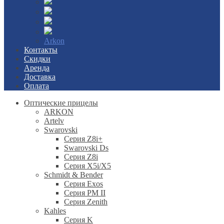
Arkon
Контакты
Скидки
Аренда
Доставка
Оплата
Оптические прицелы
ARKON
Artelv
Swarovski
Серия Z8i+
Swarovski Ds
Серия Z8i
Серия X5i/X5
Schmidt & Bender
Серия Exos
Серия PM II
Cерия Zenith
Kahles
Серия K