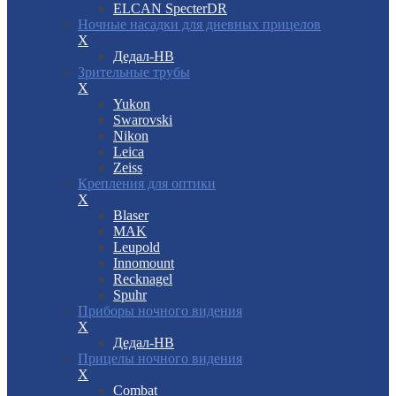
ELCAN SpecterDR
Ночные насадки для дневных прицелов
X
Дедал-НВ
Зрительные трубы
X
Yukon
Swarovski
Nikon
Leica
Zeiss
Крепления для оптики
X
Blaser
MAK
Leupold
Innomount
Recknagel
Spuhr
Приборы ночного видения
X
Дедал-НВ
Прицелы ночного видения
X
Combat