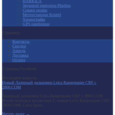
HARKILA
Звуковой имитатор Plurifon
Сошки опоры
Метеостанции Kestrel
Хронографы
GPS ошейники
Страницы
Контакты
Скидки
Аренда
Доставка
Оплата
Страница Facebook
Последние новости
Новый Лазерный дальномер Leica Rangemaster CRF с
2800.COM
Лазерный дальномер Leica Rangemaster CRF с 2800.COM
Новая свобода в баллистике С новым Leica Rangemaster CRF
2800.COM, Leica Sport...
Читать далее
→