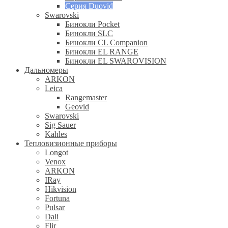
Серия Duovid
Swarovski
Бинокли Pocket
Бинокли SLC
Бинокли CL Companion
Бинокли EL RANGE
Бинокли EL SWAROVISION
Дальномеры
ARKON
Leica
Rangemaster
Geovid
Swarovski
Sig Sauer
Kahles
Тепловизионные приборы
Longot
Venox
ARKON
IRay
Hikvision
Fortuna
Pulsar
Dali
Flir