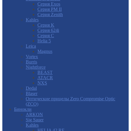
Серия Exos
Серия PM II
Cерия Zenith
Kahles
Серия K
Серия 624i
Серия С
Helia 5
Leica
Magnus
Vortex
Burris
Nightforce
BEAST
ATACR
NXS
Dedal
Blaser
Оптические прицелы Zero Compromise Optic
(ZCO)
Бинокли
ARKON
Sig Sauer
Kahles
HELIA 42 RF