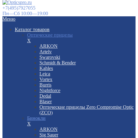
+7(495)7927055
Пн—Сб 10:00—19:00
Меню
Каталог товаров
Оптические прицелы
X
ARKON
Artelv
Swarovski
Schmidt & Bender
Kahles
Leica
Vortex
Burris
Nightforce
Dedal
Blaser
Оптические прицелы Zero Compromise Optic
(ZCO)
Бинокли
X
ARKON
Sig Sauer