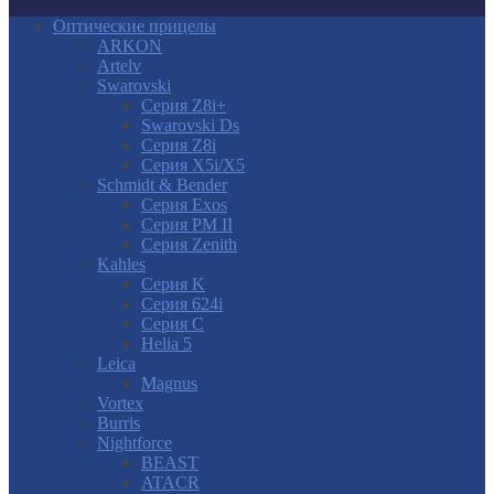
Оптические прицелы
ARKON
Artelv
Swarovski
Серия Z8i+
Swarovski Ds
Серия Z8i
Серия X5i/X5
Schmidt & Bender
Серия Exos
Серия PM II
Cерия Zenith
Kahles
Серия K
Серия 624i
Серия С
Helia 5
Leica
Magnus
Vortex
Burris
Nightforce
BEAST
ATACR