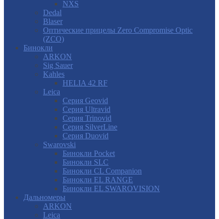
NXS
Dedal
Blaser
Оптические прицелы Zero Compromise Optic
(ZCO)
Бинокли
ARKON
Sig Sauer
Kahles
HELIA 42 RF
Leica
Серия Geovid
Серия Ultravid
Серия Trinovid
Серия SilverLine
Серия Duovid
Swarovski
Бинокли Pocket
Бинокли SLC
Бинокли CL Companion
Бинокли EL RANGE
Бинокли EL SWAROVISION
Дальномеры
ARKON
Leica