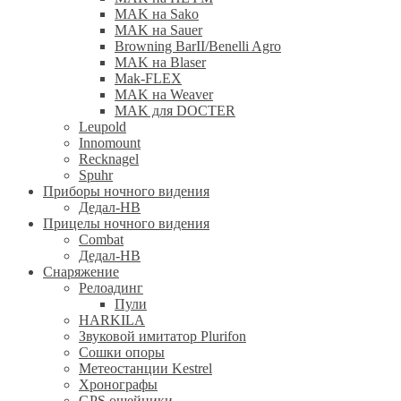
MAK на Sako
MAK на Sauer
Browning BarII/Benelli Agro
MAK на Blaser
Mak-FLEX
MAK на Weaver
MAK для DOCTER
Leupold
Innomount
Recknagel
Spuhr
Приборы ночного видения
Дедал-НВ
Прицелы ночного видения
Combat
Дедал-НВ
Снаряжение
Релоадинг
Пули
HARKILA
Звуковой имитатор Plurifon
Сошки опоры
Метеостанции Kestrel
Хронографы
GPS ошейники