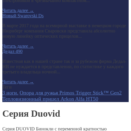
электроникой в чрезвычайно компактном...
Читать далее
→
Новый Swarovski Ds
В марте 2017 года на всемирной выставке в немецком городе
Нюрнберг компания Сваровски представила абсолютно
новую линейку оптических прицелов...
Читать далее
→
Дедал 490
Известная как в нашей стране так и за рубежом фирма Дедал-
НВ не нуждается в представлении, по статистике у каждого
третьего владельца ночной...
Читать далее
→
Теги
3 ноги.
Опора для ружья Primos Trigger Stick™ Gen2
Тепловизионный прицел Arkon Alfa HT50
Серия Duovid
Серия DUOVID Бинокли с переменной кратностью