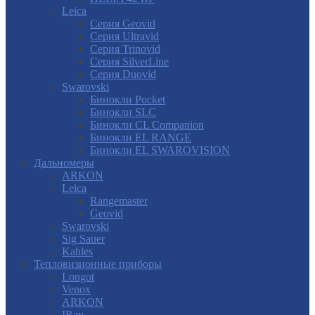
Leica
Серия Geovid
Серия Ultravid
Серия Trinovid
Серия SilverLine
Серия Duovid
Swarovski
Бинокли Pocket
Бинокли SLC
Бинокли CL Companion
Бинокли EL RANGE
Бинокли EL SWAROVISION
Дальномеры
ARKON
Leica
Rangemaster
Geovid
Swarovski
Sig Sauer
Kahles
Тепловизионные приборы
Longot
Venox
ARKON
IRay