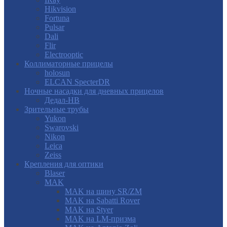
Hikvision
Fortuna
Pulsar
Dali
Flir
Electrooptic
Коллиматорные прицелы
holosun
ELCAN SpecterDR
Ночные насадки для дневных прицелов
Дедал-НВ
Зрительные трубы
Yukon
Swarovski
Nikon
Leica
Zeiss
Крепления для оптики
Blaser
MAK
MAK на шину SR/ZM
MAK на Sabatti Rover
MAK на Styer
MAK на LM-призма