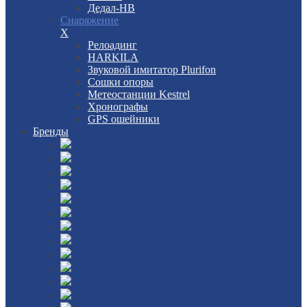
Дедал-НВ
Снаряжение
X
Релоадинг
HARKILA
Звуковой имитатор Plurifon
Сошки опоры
Метеостанции Kestrel
Хронографы
GPS ошейники
Бренды