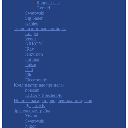
Rangemaster
Geovid
Swarovski
Sig Sauer
Kahles
Тепловизионные приборы
Longot
Venox
ARKON
IRay
Hikvision
Fortuna
Pulsar
Dali
Flir
Electrooptic
Коллиматорные прицелы
holosun
ELCAN SpecterDR
Ночные насадки для дневных прицелов
Дедал-НВ
Зрительные трубы
Yukon
Swarovski
Nikon