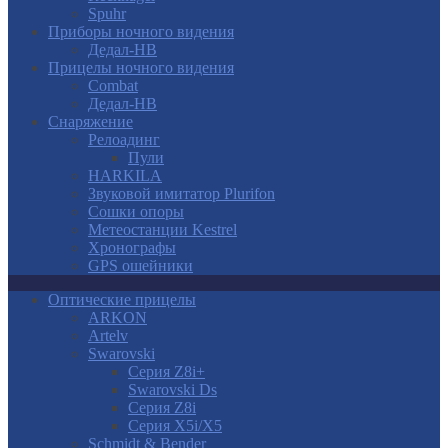
Spuhr
Приборы ночного видения
Дедал-НВ
Прицелы ночного видения
Combat
Дедал-НВ
Снаряжение
Релоадинг
Пули
HARKILA
Звуковой имитатор Plurifon
Сошки опоры
Метеостанции Kestrel
Хронографы
GPS ошейники
Оптические прицелы
ARKON
Artelv
Swarovski
Серия Z8i+
Swarovski Ds
Серия Z8i
Серия X5i/X5
Schmidt & Bender