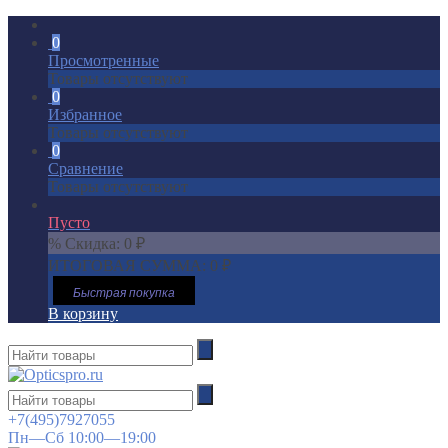
0
Просмотренные
Товары отсутствуют
0
Избранное
Товары отсутствуют
0
Сравнение
Товары отсутствуют
Пусто
% Скидка:
0
₽
ИТОГОВАЯ СУММА:
0
₽
Быстрая покупка
В корзину
+7(495)7927055
Пн—Сб 10:00—19:00