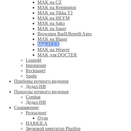
MAK на CZ
MAK на Remington
MAK на Tikka T3
MAK на HEYM
MAK на Sako
MAK на Sauer
Browning BarII/Benelli Agro
MAK на Blaser
Mak-FLEX
MAK на Weaver
MAK для DOCTER
Leupold
Innomount
Recknagel
Spuhr
Приборы ночного видения
Дедал-НВ
Прицелы ночного видения
Combat
Дедал-НВ
Снаряжение
Релоадинг
Пули
HARKILA
Звуковой имитатор Plurifon