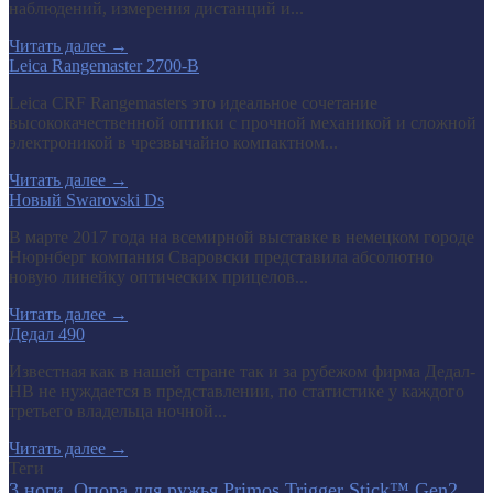
наблюдений, измерения дистанций и...
Читать далее
→
Leica Rangemaster 2700-B
Leica CRF Rangemasters это идеальное сочетание
высококачественной оптики с прочной механикой и сложной
электроникой в чрезвычайно компактном...
Читать далее
→
Новый Swarovski Ds
В марте 2017 года на всемирной выставке в немецком городе
Нюрнберг компания Сваровски представила абсолютно
новую линейку оптических прицелов...
Читать далее
→
Дедал 490
Известная как в нашей стране так и за рубежом фирма Дедал-
НВ не нуждается в представлении, по статистике у каждого
третьего владельца ночной...
Читать далее
→
Теги
3 ноги.
Опора для ружья Primos Trigger Stick™ Gen2