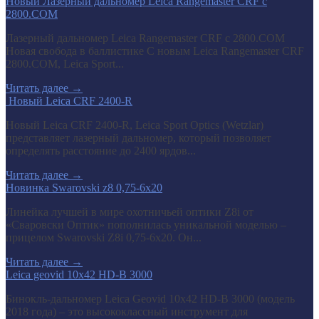
Новый Лазерный дальномер Leica Rangemaster CRF с
2800.COM
Лазерный дальномер Leica Rangemaster CRF с 2800.COM
Новая свобода в баллистике С новым Leica Rangemaster CRF
2800.COM, Leica Sport...
Читать далее
→
​ Новый Leica CRF 2400-R
Новый Leica CRF 2400-R, Leica Sport Optics (Wetzlar)
представляет лазерный дальномер, который позволяет
определять расстояние до 2400 ярдов...
Читать далее
→
Новинка Swarovski z8 0,75-6x20
Линейка лучшей в мире охотничьей оптики Z8i от
«Сваровски Оптик» пополнилась уникальной моделью –
прицелом Swarovski Z8i 0,75-6x20. Он...
Читать далее
→
Leica geovid 10x42 HD-B 3000
Бинокль-дальномер Leica Geovid 10x42 HD-В 3000 (модель
2018 года) – это высококлассный инструмент для