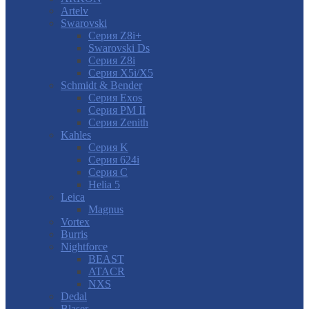
Artelv
Swarovski
Серия Z8i+
Swarovski Ds
Серия Z8i
Серия X5i/X5
Schmidt & Bender
Серия Exos
Серия PM II
Cерия Zenith
Kahles
Серия K
Серия 624i
Серия С
Helia 5
Leica
Magnus
Vortex
Burris
Nightforce
BEAST
ATACR
NXS
Dedal
Blaser