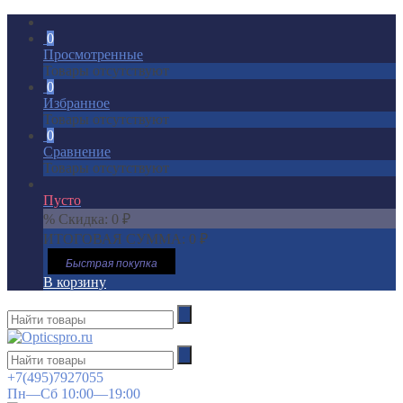
0
Просмотренные
Товары отсутствуют
0
Избранное
Товары отсутствуют
0
Сравнение
Товары отсутствуют
Пусто
% Скидка:
0
₽
ИТОГОВАЯ СУММА:
0
₽
Быстрая покупка
В корзину
+7(495)7927055
Пн—Сб 10:00—19:00