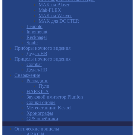
MAK на Blaser
Mak-FLEX
MAK на Weaver
MAK для DOCTER
Leupold
Innomount
Recknagel
Spuhr
Приборы ночного видения
Дедал-НВ
Прицелы ночного видения
Combat
Дедал-НВ
Снаряжение
Релоадинг
Пули
HARKILA
Звуковой имитатор Plurifon
Сошки опоры
Метеостанции Kestrel
Хронографы
GPS ошейники
Оптические прицелы
ARKON