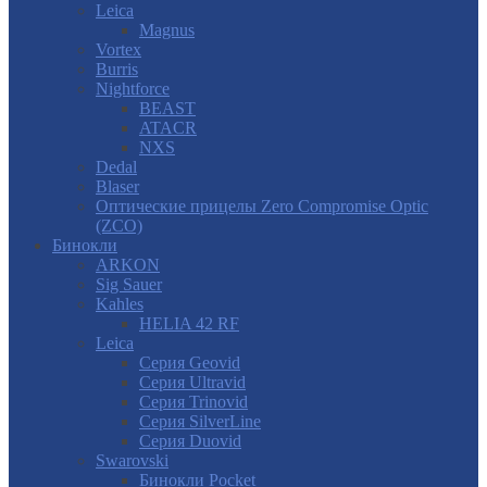
Leica
Magnus
Vortex
Burris
Nightforce
BEAST
ATACR
NXS
Dedal
Blaser
Оптические прицелы Zero Compromise Optic
(ZCO)
Бинокли
ARKON
Sig Sauer
Kahles
HELIA 42 RF
Leica
Серия Geovid
Серия Ultravid
Серия Trinovid
Серия SilverLine
Серия Duovid
Swarovski
Бинокли Pocket