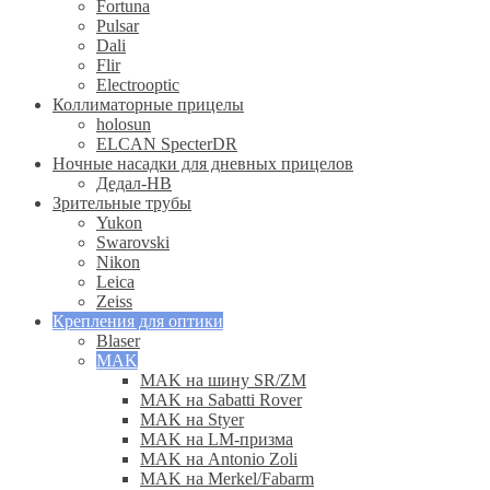
Fortuna
Pulsar
Dali
Flir
Electrooptic
Коллиматорные прицелы
holosun
ELCAN SpecterDR
Ночные насадки для дневных прицелов
Дедал-НВ
Зрительные трубы
Yukon
Swarovski
Nikon
Leica
Zeiss
Крепления для оптики
Blaser
MAK
MAK на шину SR/ZM
MAK на Sabatti Rover
MAK на Styer
MAK на LM-призма
MAK на Antonio Zoli
MAK на Merkel/Fabarm