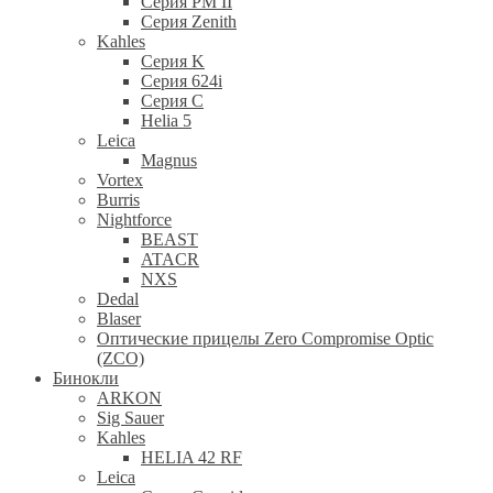
Серия PM II
Cерия Zenith
Kahles
Серия K
Серия 624i
Серия С
Helia 5
Leica
Magnus
Vortex
Burris
Nightforce
BEAST
ATACR
NXS
Dedal
Blaser
Оптические прицелы Zero Compromise Optic
(ZCO)
Бинокли
ARKON
Sig Sauer
Kahles
HELIA 42 RF
Leica