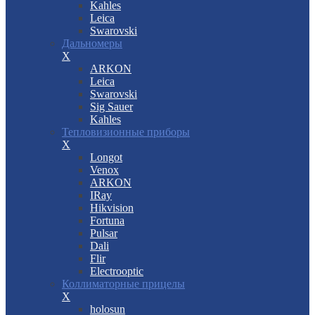
Kahles
Leica
Swarovski
Дальномеры
X
ARKON
Leica
Swarovski
Sig Sauer
Kahles
Тепловизионные приборы
X
Longot
Venox
ARKON
IRay
Hikvision
Fortuna
Pulsar
Dali
Flir
Electrooptic
Коллиматорные прицелы
X
holosun