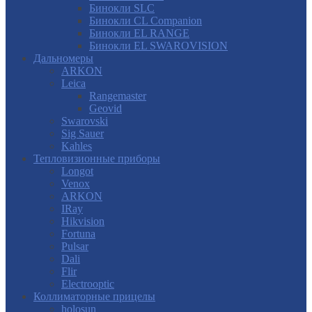
Бинокли SLC
Бинокли CL Companion
Бинокли EL RANGE
Бинокли EL SWAROVISION
Дальномеры
ARKON
Leica
Rangemaster
Geovid
Swarovski
Sig Sauer
Kahles
Тепловизионные приборы
Longot
Venox
ARKON
IRay
Hikvision
Fortuna
Pulsar
Dali
Flir
Electrooptic
Коллиматорные прицелы
holosun