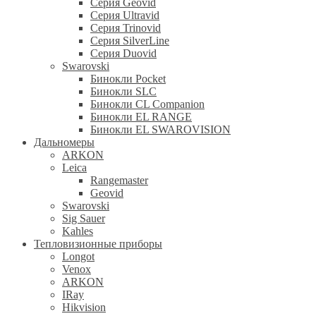
Серия Geovid
Серия Ultravid
Серия Trinovid
Серия SilverLine
Серия Duovid
Swarovski
Бинокли Pocket
Бинокли SLC
Бинокли CL Companion
Бинокли EL RANGE
Бинокли EL SWAROVISION
Дальномеры
ARKON
Leica
Rangemaster
Geovid
Swarovski
Sig Sauer
Kahles
Тепловизионные приборы
Longot
Venox
ARKON
IRay
Hikvision