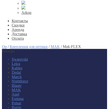
Arkon
Контакты
Скидки
Аренда
Доставка
Оплата
Op
/
Крепления для оптики
/
MAK
/
Mak-FLEX
Бренды
Swarovski
Leica
Kahles
Dedal
March
Nightforce
Blaser
MAK
Apel
Fortuna
Pulsar
Burris