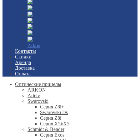
Arkon
Контакты
Скидки
Аренда
Доставка
Оплата
Оптические прицелы
ARKON
Artelv
Swarovski
Серия Z8i+
Swarovski Ds
Серия Z8i
Серия X5i/X5
Schmidt & Bender
Серия Exos