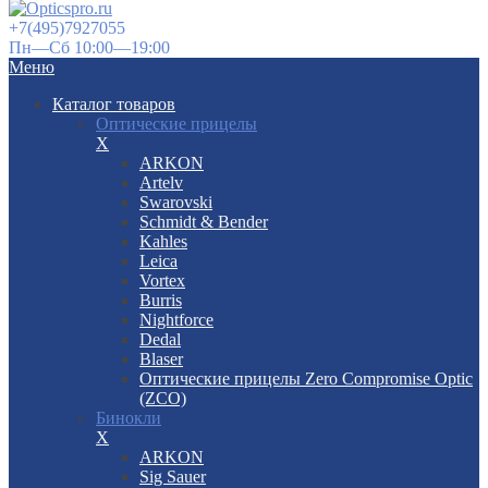
+7(495)7927055
Пн—Сб 10:00—19:00
Меню
Каталог товаров
Оптические прицелы
X
ARKON
Artelv
Swarovski
Schmidt & Bender
Kahles
Leica
Vortex
Burris
Nightforce
Dedal
Blaser
Оптические прицелы Zero Compromise Optic
(ZCO)
Бинокли
X
ARKON
Sig Sauer