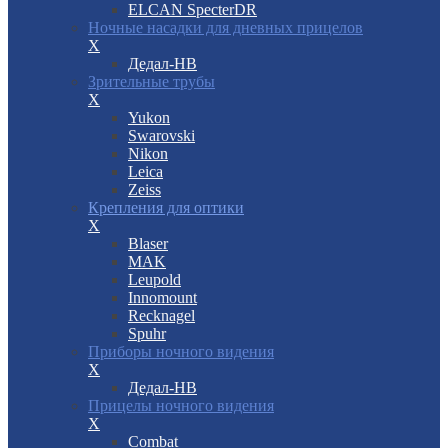
ELCAN SpecterDR
Ночные насадки для дневных прицелов
X
Дедал-НВ
Зрительные трубы
X
Yukon
Swarovski
Nikon
Leica
Zeiss
Крепления для оптики
X
Blaser
MAK
Leupold
Innomount
Recknagel
Spuhr
Приборы ночного видения
X
Дедал-НВ
Прицелы ночного видения
X
Combat