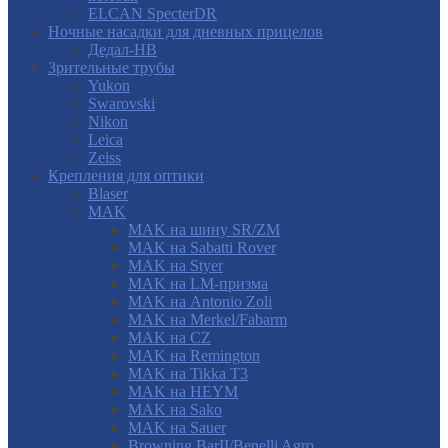
ELCAN SpecterDR
Ночные насадки для дневных прицелов
Дедал-НВ
Зрительные трубы
Yukon
Swarovski
Nikon
Leica
Zeiss
Крепления для оптики
Blaser
MAK
MAK на шину SR/ZM
MAK на Sabatti Rover
MAK на Styer
MAK на LM-призма
MAK на Antonio Zoli
MAK на Merkel/Fabarm
MAK на CZ
MAK на Remington
MAK на Tikka T3
MAK на HEYM
MAK на Sako
MAK на Sauer
Browning BarII/Benelli Agro