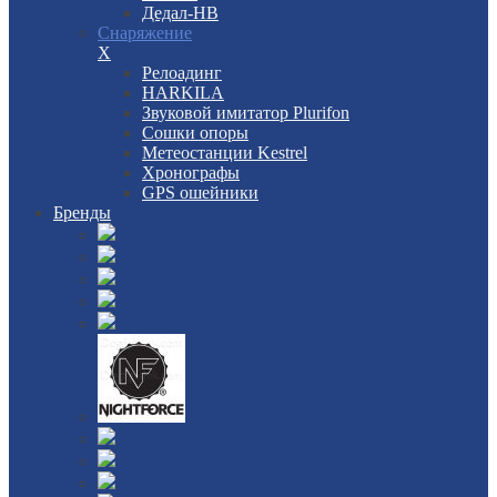
Дедал-НВ
Снаряжение
X
Релоадинг
HARKILA
Звуковой имитатор Plurifon
Сошки опоры
Метеостанции Kestrel
Хронографы
GPS ошейники
Бренды