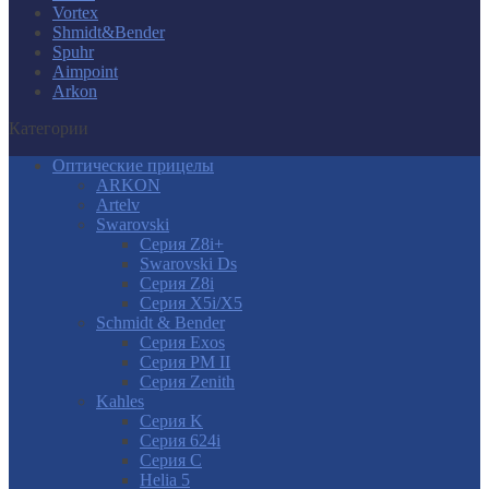
Vortex
Shmidt&Bender
Spuhr
Aimpoint
Arkon
Категории
Оптические прицелы
ARKON
Artelv
Swarovski
Серия Z8i+
Swarovski Ds
Серия Z8i
Серия X5i/X5
Schmidt & Bender
Серия Exos
Серия PM II
Cерия Zenith
Kahles
Серия K
Серия 624i
Серия С
Helia 5