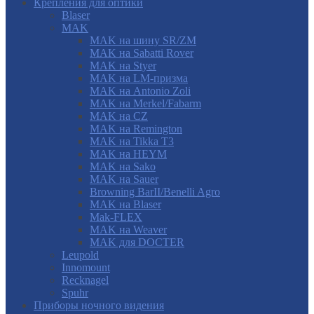
Крепления для оптики
Blaser
MAK
MAK на шину SR/ZM
MAK на Sabatti Rover
MAK на Styer
MAK на LM-призма
MAK на Antonio Zoli
MAK на Merkel/Fabarm
MAK на CZ
MAK на Remington
MAK на Tikka T3
MAK на HEYM
MAK на Sako
MAK на Sauer
Browning BarII/Benelli Agro
MAK на Blaser
Mak-FLEX
MAK на Weaver
MAK для DOCTER
Leupold
Innomount
Recknagel
Spuhr
Приборы ночного видения