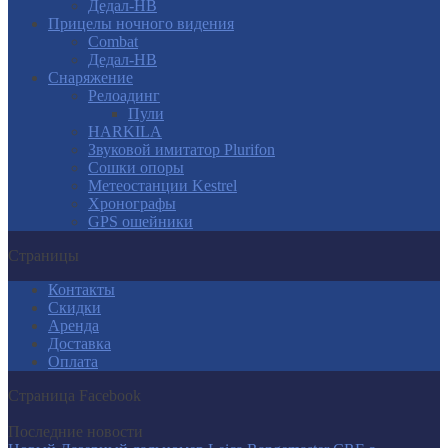
Дедал-НВ
Прицелы ночного видения
Combat
Дедал-НВ
Снаряжение
Релоадинг
Пули
HARKILA
Звуковой имитатор Plurifon
Сошки опоры
Метеостанции Kestrel
Хронографы
GPS ошейники
Страницы
Контакты
Скидки
Аренда
Доставка
Оплата
Страница Facebook
Последние новости