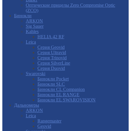
Оптические прицелы Zero Compromise Optic
(ZCO)
Бинокли
ARKON
Sig Sauer
Kahles
HELIA 42 RF
Leica
Серия Geovid
Серия Ultravid
Серия Trinovid
Серия SilverLine
Серия Duovid
Swarovski
Бинокли Pocket
Бинокли SLC
Бинокли CL Companion
Бинокли EL RANGE
Бинокли EL SWAROVISION
Дальномеры
ARKON
Leica
Rangemaster
Geovid