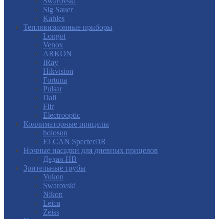
Swarovski
Sig Sauer
Kahles
Тепловизионные приборы
Longot
Venox
ARKON
IRay
Hikvision
Fortuna
Pulsar
Dali
Flir
Electrooptic
Коллиматорные прицелы
holosun
ELCAN SpecterDR
Ночные насадки для дневных прицелов
Дедал-НВ
Зрительные трубы
Yukon
Swarovski
Nikon
Leica
Zeiss