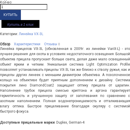
Кол-во:
Купить в 1 клик
Категории:
Линейка VX-3L
Обзор
Характеристики
Отзывы
0
Линейка прицелов VX-3L (обновленная в 2009г. из линейки VariX-L) - это
лучшее решения для охоты в условиях недостаточного освещения. Большой
объектив прицела пропускает больше света, делая даже мало освещенный
объект ярким и четким. Уникальная система Light Optimization Profile
позволяет устанавливать прицелы VX-3L так же близко к стволу ружья, как и
прицелы других линеек с меньшим диаметром объектива. А позолоченное
кольцо на объективе будет приятным дополнением к дизайну. Система
покрытия линз DiamondCoat2 защищает оптику прицела от царапин.
Наполнение трубок прицела смесью криптона и аргона гарантирует
герметичность и улучшенную защиту от запотевания по сравнению с
азотным наполнением. Полная водонепроницаемость и отталкивающая
влагу оптика. Быстрое прицеливание благодаря окуляру с системой
быстрого фокуса.
Доступные прицельные марки
: Duplex, German-4