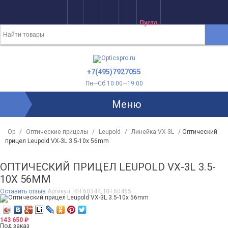
Пусто
+7(495)7927055
Пн—Сб 10:00—19:00
Меню
Op
/
Оптические прицелы
/
Leupold
/
Линейка VX-3L
/
Оптический
прицел Leupold VX-3L 3.5-10x 56mm
ОПТИЧЕСКИЙ ПРИЦЕЛ LEUPOLD VX-3L 3.5-
10X 56MM
Оставить отзыв
Артикул:
RH 60344, RH 60465
143 650
₽
Под заказ