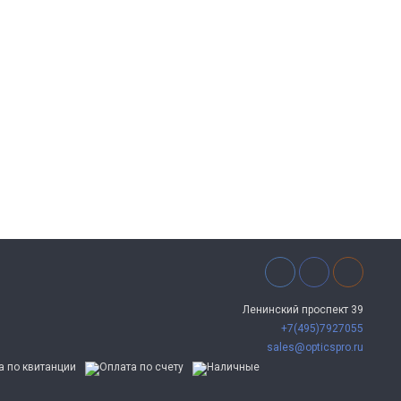
Ленинский проспект 39
+7(495)7927055
sales@opticspro.ru