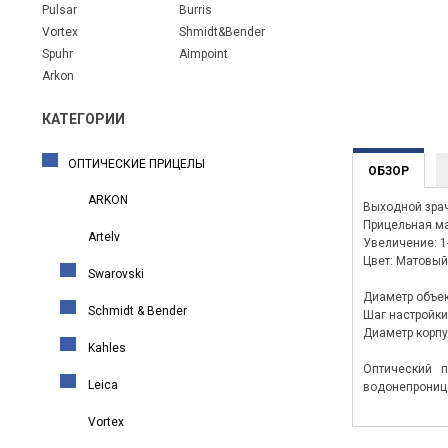
Pulsar
Burris
Vortex
Shmidt&Bender
Spuhr
Aimpoint
Arkon
КАТЕГОРИИ
ОПТИЧЕСКИЕ ПРИЦЕЛЫ
ОБЗОР
ARKON
Выходной зрач
Прицельная ма
Artelv
Увеличение: 1
Цвет: Матовый
Swarovski
Диаметр объек
Schmidt & Bender
Шаг настройки 
Диаметр корпу
Kahles
Оптический п
Leica
водонепроница
Vortex