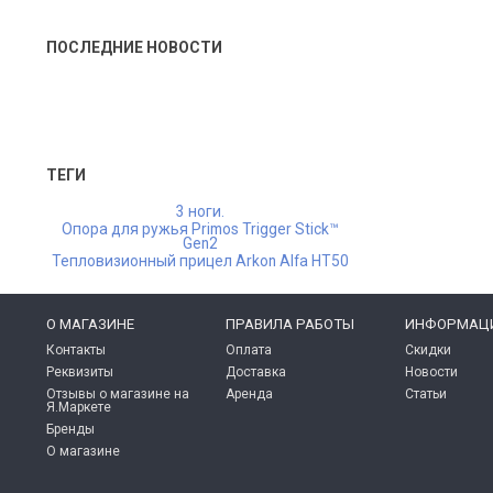
ПОСЛЕДНИЕ НОВОСТИ
ТЕГИ
3 ноги.
Опора для ружья Primos Trigger Stick™
Gen2
Тепловизионный прицел Arkon Alfa HT50
O МАГАЗИНЕ
ПРАВИЛА РАБОТЫ
ИНФОРМАЦ
Контакты
Оплата
Скидки
Реквизиты
Доставка
Новости
Отзывы о магазине на
Аренда
Статьи
Я.Маркете
Бренды
О магазине