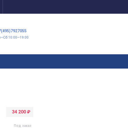
7(495)7927055
н—Сб 10:00—19:00
34 200
₽
Под заказ