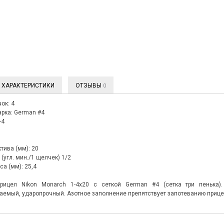
ХАРАКТЕРИСТИКИ
ОТЗЫВЫ
0
ок: 4
рка: German #4
-4
тива (мм): 20
(угл. мин./1 щелчек) 1/2
са (мм): 25,4
рицел Nikon Monarch 1-4x20 с сеткой German #4 (сетка три пенька)
емый, ударопрочный. Азотное заполнение препятствует запотеванию прицел