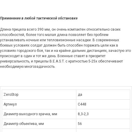
Применение в любой тактической обстановке
Длина прицела всего 390 мм, он очень компактен относительно своих
способностей, более того малая длина позволяет без проблем
устанавливать ночные или тепловизионные насадки. В современных
боевых условиях солдат должен быть способен поражать цели как в
условиях городского боя, так и на крайне дальних дистанциях, зачастую это
происходит в один и тот же день. Военные ставят в приоритет
универсальность, и прицелы B.E.A.S.T. с кратностью 5-25x обеспечивают
необходимую многозадачность.
ZeroStop
да
Артикул
C448
Диаметр выходного зрачка, мм
8,3-2,3
Диаметр объектива, мм
56