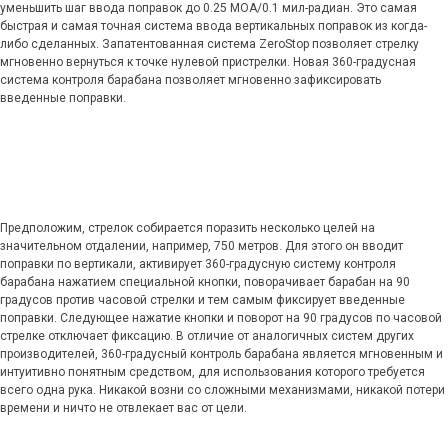
уменьшить шаг ввода поправок до 0.25 MOA/0.1 мил-радиан. Это самая
быстрая и самая точная система ввода вертикальных поправок из когда-
либо сделанных. Запатентованная система ZeroStop позволяет стрелку
мгновенно вернуться к точке нулевой пристрелки. Новая 360-градусная
система контроля барабана позволяет мгновенно зафиксировать
введенные поправки.
Предположим, стрелок собирается поразить несколько целей на
значительном отдалении, например, 750 метров. Для этого он вводит
поправки по вертикали, активирует 360-градусную систему контроля
барабана нажатием специальной кнопки, поворачивает барабан на 90
градусов против часовой стрелки и тем самым фиксирует введенные
поправки. Следующее нажатие кнопки и поворот на 90 градусов по часовой
стрелке отключает фиксацию. В отличие от аналогичных систем других
производителей, 360-градусный контроль барабана является мгновенным и
интуитивно понятным средством, для использования которого требуется
всего одна рука. Никакой возни со сложными механизмами, никакой потери
времени и ничто не отвлекает вас от цели.