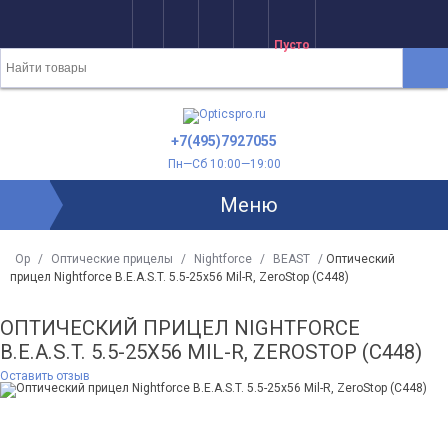
Пусто
+7(495)7927055
Пн—Сб 10:00—19:00
Меню
Op
/
Оптические прицелы
/
Nightforce
/
BEAST
/
Оптический
прицел Nightforce B.E.A.S.T. 5.5-25x56 Mil-R, ZeroStop (C448)
ОПТИЧЕСКИЙ ПРИЦЕЛ NIGHTFORCE
B.E.A.S.T. 5.5-25X56 MIL-R, ZEROSTOP (C448)
Оставить отзыв