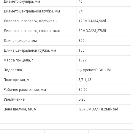
Диаметр окуляра, мм
46
Диаметр центральной трубки, мм
34
Диапазон поправок, вертикаль
120MOA/34,9Mil
Диапазон поправок, горизонталь
80MOA/23,27Mil
Длина прицела, мм
390
Длина центральной трубки, мм
150
Масса прицела, г
1097
Подсветка
цифроваяDIGILLUM
Поле зрения, м
5,7-1,45
Рабочее расстояние, мм
85-90
Увеличение
5-25
Цена щелчка, МОА
.25и.5MOA/.1и.2Mil-Rad