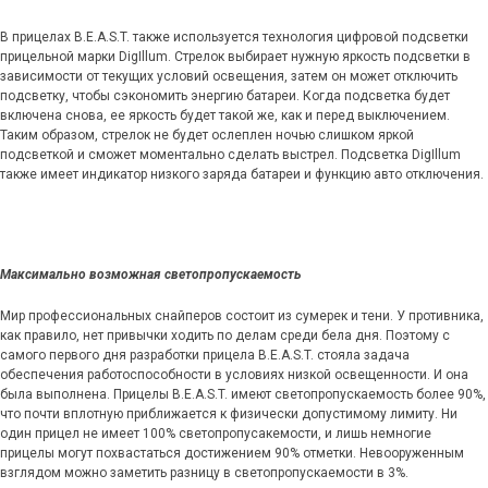
В прицелах B.E.A.S.T. также используется технология цифровой подсветки
прицельной марки DigIllum. Стрелок выбирает нужную яркость подсветки в
зависимости от текущих условий освещения, затем он может отключить
подсветку, чтобы сэкономить энергию батареи. Когда подсветка будет
включена снова, ее яркость будет такой же, как и перед выключением.
Таким образом, стрелок не будет ослеплен ночью слишком яркой
подсветкой и сможет моментально сделать выстрел. Подсветка DigIllum
также имеет индикатор низкого заряда батареи и функцию авто отключения.
Максимально возможная светопропускаемость
Мир профессиональных снайперов состоит из сумерек и тени. У противника,
как правило, нет привычки ходить по делам среди бела дня. Поэтому с
самого первого дня разработки прицела B.E.A.S.T. стояла задача
обеспечения работоспособности в условиях низкой освещенности. И она
была выполнена. Прицелы B.E.A.S.T. имеют светопропускаемость более 90%,
что почти вплотную приближается к физически допустимому лимиту. Ни
один прицел не имеет 100% светопропусакемости, и лишь немногие
прицелы могут похвастаться достижением 90% отметки. Невооруженным
взглядом можно заметить разницу в светопропускаемости в 3%.