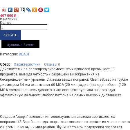
407 000
₽
В наличии
Кол-во:
Купить в 1 клик
Категории:
BEAST
Обзор
Характеристики
Отзывы
0
Действительная светопропускаемость этих прицелов превышает 90
процентов, выводя четкость и разрешение изображения на
беспрецедентный уровень. Система ввода поправок XtremeSpeed на трубке
диаметром 34 мм охватывает 60 MOA (20 мил-радиан) за один оборот (120
MOA составляет весь диапазон) что соответствует или превосходит
эффективную дальность любого патрона на самых высоких дистанциях.
Сердцем "зверя" является интеллектуальная система вертикальных
поправок i4F. Барабан ввода поправок позволяет совершать их молниеносно
с шагом 0.5 MOA/0.2 мил-радиан. Функция тонкой подстройки позволяет