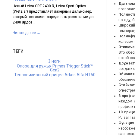
Дальном
Новый Leica CRF 2400-R, Leica Sport Optics
Линейка лучшей в мир
позволяе
 CRF с
(Wetzlar) представляет лазерный дальномер,
от «Сваровски Оптик
Полност
С
который позволяет определять расстояние до
моделью – прицелом S
погоду, 
 Leica
2400 ярдов...
Он...
Широкий
температу
Читать далее
→
Читать далее
→
Полнофу
колесом 
Отключе
ТЕГИ
Это обес
возобнов
3 ноги.
Дружест
Опора для ружья Primos Trigger Stick™
создать 
Gen2
Обновля
Тепловизионный прицел Arkon Alfa HT50
обеспече
Стойкос
огнестре
3 профил
каждом и
профиль 
10 приц
Pulsar T
Функция 
изображе
располаг