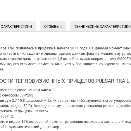
ХАРАКТЕРИСТИКИ
ОТЗЫВЫ
ТЕХНИЧЕСКИЕ ХАРАКТЕРИСТИКИ
0
лов Trail появилась в продаже в начале 2017 года. На данный момент она с
 отнести к «младшим» моделям, однако данный факт не мешает ему успеш
ить крупную дичь на расстоянии 1,8 км, а благодаря современному AMOLED
 тому же, его стоимость заметно ниже, чем у большинства конкурентов: мн
ва.
ОСТИ ТЕПЛОВИЗИОННЫХ ПРИЦЕЛОВ PULSAR TRAIL 
исплей с разрешением 640*480.
с сенсором 384*288.
ий зум 2,7-10,8, цифровой – 2х/4х с плавным либо ступенчатым регулирован
смены кадров 50 Гц, благодаря чему значительно увеличена резкость (особ
гружаемых прицельных сеток.
F50/1.2.
то и видео, 8 Гб встроенной памяти, трансляция потокового сигнала в Интер
ый стадиометрический дальномер.