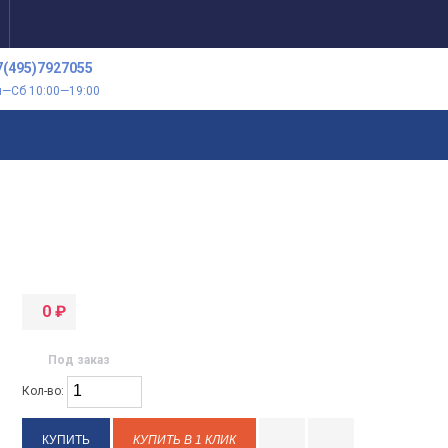
7(495)7927055
н—Сб 10:00—19:00
0
₽
Под заказ
Кол-во:
КУПИТЬ В 1 КЛИК