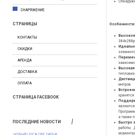
Обнаруже
СНАРЯЖЕНИЕ
СТРАНИЦЫ
Особенности:
Высокое
КОНТАКТЫ
384x288px
Идеальн
СКИДКИ
элементо
Перемен
АРЕНДА
зависимо
Высокая
ДОСТАВКА
тепловиз
Дистанц
ОПЛАТА
метров
Встроен
хранятся
СТРАНИЦА FACEBOOK
Поддерж
является
Программ
а также 
ПОСЛЕДНИЕ НОВОСТИ
Быстро 
работы. 
моментал
​ НОВЫЙ LEICA CRF 2400-R
НОВИНКА SWAROVSKI 