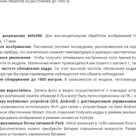
ние объектов на расстоянии до 1800 м.
 разрешение 640x480.
Для высокодетальной обработки изображений H
, 17 мкм.
ое изображение.
Пассивная система охлаждения, расположенная на корп
в прибора, что значительно снижает температурную и шумовую чувствительн
ное увеличение.
Чтобы получить оптимально настроенное поле зрения вс
сти от модели. Увеличение может производиться как плавно с шагом 0.1, так
 частота обновления кадра.
За счет высокой частоты обновления кадра
ора при быстром перемещении наблюдателя или объекта наблюдения.
ия обнаружения до 1800 метров.
В зависимости от модели, тепловизор
ная видеозапись.
Запись фото и видео осуществляется с помощью встро
 во внутренней памяти объемом 8 ГБ и могут быть легко перенесены на ПК / 
ка мобильных устройств (iOS, Android) с дистанционным управление
 возможность использовать Wi-Fi для связи с устройствами на базе Android
ное обеспечение Stream Vision позволяет получать кадры в режиме реальн
передавать изображение в режиме онлайн на Youtube.
заменяемые блоки питания B-Pack.
Helion включает в себя сменный блок п
Дополнительно можно приобрести батарею повышенной мощности. Разря
ьно установить заряженную батарею.
Z8 0,75-6X20
LEICA GEOVID 10X42 HD-B 3000
LE