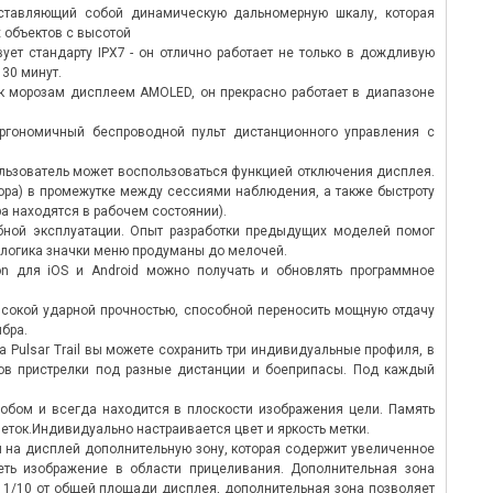
дставляющий собой динамическую дальномерную шкалу, которая
ica CRF Rangemasters это идеальное
В марте 2017 года на всемирн
 объектов с высотой
четание высококачественной оптики с
немецком городе Нюрнберг ко
ует стандарту IPX7 - он отлично работает не только в дождливую
очной механикой и сложной электроникой в
Сваровски представила абсол
 30 минут.
езвычайно компактном...
линейку оптических прицелов..
к морозам дисплеем AMOLED, он прекрасно работает в диапазоне
тать далее
→
Читать далее
→
гономичный беспроводной пульт дистанционного управления с
льзователь может воспользоваться функцией отключения дисплея.
ора) в промежутке между сессиями наблюдения, а также быстроту
 находятся в рабочем состоянии).
обной эксплуатации. Опыт разработки предыдущих моделей помог
 логика значки меню продуманы до мелочей.
 для iOS и Android можно получать и обновлять программное
высокой ударной прочностью, способной переносить мощную отдачу
ибра.
Pulsar Trail вы можете сохранить три индивидуальные профиля, в
ов пристрелки под разные дистанции и боеприпасы. Под каждый
обом и всегда находится в плоскости изображения цели. Память
меток.Индивидуально настраивается цвет и яркость метки.
и на дисплей дополнительную зону, которая содержит увеличенное
еть изображение в области прицеливания. Дополнительная зона
о 1/10 от общей площади дисплея, дополнительная зона позволяет