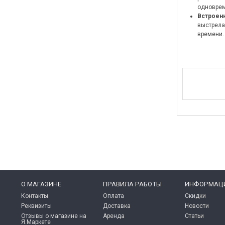
одноврем
Встроенн
выстрела
времени.
O МАГАЗИНЕ
ПРАВИЛА РАБОТЫ
ИНФОРМАЦ
Контакты
Оплата
Скидки
Реквизиты
Доставка
Новости
Отзывы о магазине на
Аренда
Статьи
Я.Маркете