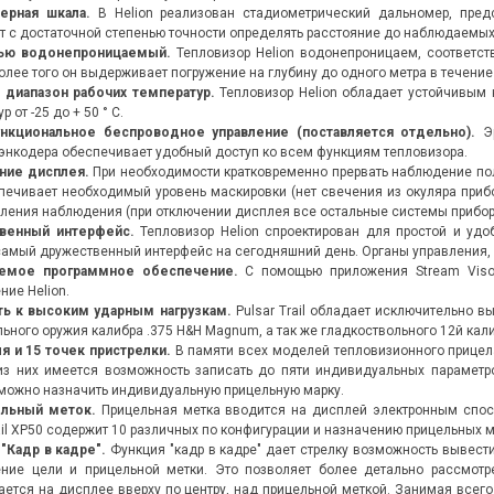
ерная шкала.
В Helion реализован стадиометрический дальномер, пре
е охотничьей оптики Z8i
Бинокль-дальномер Leica Geovid 10x42 HD-В
Le
т с достаточной степенью точности определять расстояние до наблюдаемых
» пополнилась уникальной
3000 (модель 2018 года) – это высококлассный
со
ью водонепроницаемый.
Тепловизор Helion водонепроницаем, соответств
warovski Z8i 0,75-6x20.
инструмент для наблюдений, измерения
пр
более того он выдерживает погружение на глубину до одного метра в течение
дистанций и...
чр
 диапазон рабочих температур.
Тепловизор Helion обладает устойчивым 
р от -25 до + 50 ° С.
Читать далее
→
Чи
нкциональное беспроводное управление (поставляется отдельно).
Эр
энкодера обеспечивает удобный доступ ко всем функциям тепловизора.
ние дисплея.
При необходимости кратковременно прервать наблюдение по
печивает необходимый уровень маскировки (нет свечения из окуляра приб
ления наблюдения (при отключении дисплея все остальные системы прибора
венный интерфейс.
Тепловизор Helion спроектирован для простой и уд
самый дружественный интерфейс на сегодняшний день. Органы управления,
емое программное обеспечение.
C помощью приложения Stream Vison
ние Helion.
ть к высоким ударным нагрузкам.
Pulsar Trail обладает исключительно 
льного оружия калибра .375 Н&Н Magnum, а так же гладкоствольного 12й кал
я и 15 точек пристрелки.
В памяти всех моделей тепловизионного прицела 
з них имеется возможность записать до пяти индивидуальных параметр
можно назначить индивидуальную прицельную марку.
ельный меток.
Прицельная метка вводится на дисплей электронным спос
rail XP50 содержит 10 различных по конфигурации и назначению прицельных 
"Кадр в кадре".
Функция "кадр в кадре" дает стрелку возможность вывест
ние цели и прицельной метки. Это позволяет более детально рассмотр
ается на дисплее вверху по центру, над прицельной меткой. Занимая всег