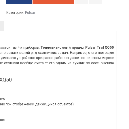
Категории:
Pulsar
остоит из 4-х приборов.
Тепловизионный прицел Pulsar Trail XQ50
но решать целый ряд охотничьих задач. Например, с его помощью
-дисплею устройство прекрасно работает даже при сильном морозе
огие охотники вообще считают его одним из лучших по соотношению
XQ50
ием.
енно при отображении движущихся объектов).
нет.