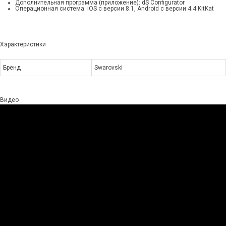
Дополнительная программа (приложение): dS Configurator
Операционная система: iOS с версии 8.1, Android с версии 4.4 KitKat
Характеристики
Бренд
Swarovski
Видео