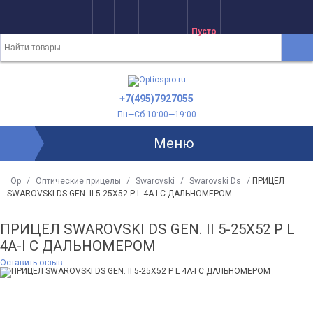
Пусто
+7(495)7927055
Пн—Сб 10:00—19:00
Меню
Op
/
Оптические прицелы
/
Swarovski
/
Swarovski Ds
/
ПРИЦЕЛ
SWAROVSKI DS GEN. II 5-25X52 P L 4A-I С ДАЛЬНОМЕРОМ
ПРИЦЕЛ SWAROVSKI DS GEN. II 5-25X52 P L
4A-I С ДАЛЬНОМЕРОМ
Оставить отзыв