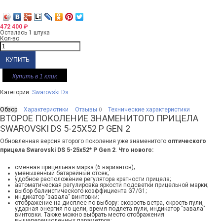
472 400
₽
Осталась 1 штука
Кол-во:
Купить в 1 клик
Категории:
Swarovski Ds
Обзор
Характеристики
Отзывы
Технические характеристики
0
ВТОРОЕ ПОКОЛЕНИЕ ЗНАМЕНИТОГО ПРИЦЕЛА
SWAROVSKI DS 5-25X52 P GEN 2
Обновленная версия второго поколения уже знаменитого
оптического
прицела Swarovski DS 5-25x52* P Gen 2
.
Что нового:
сменная прицельная марка (6 вариантов);
уменьшенный батарейный отсек;
удобное расположение регулятора кратности прицела;
автоматическая регулировка яркости подсветки прицельной марки;
выбор балиистического коэффициента G7/G1;
индикатор "завала" винтовки;
отображение на дисплее по выбору: скорость ветра, скрость пули,
ударная энергия по цели, время подлета пули, индикатор "завала"
винтовки. Также можно выбрать место отображения
вышеперечисленных параметров;