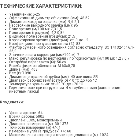
ТЕХНИЧЕСКИЕ ХАРАКТЕРИСТИКИ:
Увеличение: 5-25
Эффективный диаметр объектива (мм): 48-52
Диаметр выходного зрачка (мм): 9,6-2,1
Расстояние выходного зрачка (мм): 95
Поле зрения (м/100 м): 7,3-1,5
Поле зрения (градусы): 4,2-0,84
Видимое поле зрения (градусы): 21,5
Корректировка зрения (диоптрии): от -3 до +2
Коэффициент пропускания света (%): 83
Фактор сумеречного освещения согласно стандарту ISO 14132-1: 16,1-
36,0
Значение шага коррекции (мм/100 м): 7
Макс. регулировка по вертикали / по горизонтали (м/100 м): 1,2 / 0,7
Отстройка параллакса (м): 50-∞
Резьба фильтра объектива: M 63x0,75
Длина (мм): 403
Вес (г): 1090
Диаметр центральной трубки (мм): 40 или шина SR
Диапазон рабочих температур: от -10 °C до +55 °C
Температура хранения: от -30 °C до +70 °C
Герметичность при погружении: 4 м глубина воды (заполнение
инертным газом)
Rподсветки:
Уровни яркости: 64
Время работы: 500x
Дисплей: LCoS, монохромный
Диапазон измерения (м): 30-1375
Точность измерения (м) +/-: 1
Измерение угла (в градусах) +/-: 60
Максимальная коррекция точки прицеливания (м): 1024