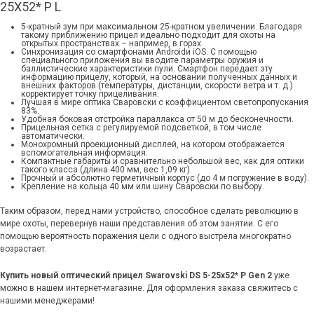
25X52* P L
5-кратный зум при максимальном 25-кратном увеличении. Благодаря
такому приближению прицел идеально подходит для охоты на
открытых пространствах – например, в горах.
Синхронизация со смартфонами Androidи iOS. С помощью
специального приложения вы вводите параметры оружия и
баллистические характеристики пули. Смартфон передает эту
информацию прицелу, который, на основании полученных данных и
внешних факторов (температуры, дистанции, скорости ветра и т. д.)
корректирует точку прицеливания.
Лучшая в мире оптика Сваровски с коэффициентом светопропускания
83%.
Удобная боковая отстройка параллакса от 50 м до бесконечности.
Прицельная сетка с регулируемой подсветкой, в том числе
автоматически.
Монохромный проекционный дисплей, на котором отображается
вспомогательная информация.
Компактные габариты и сравнительно небольшой вес, как для оптики
такого класса (длина 400 мм, вес 1,09 кг).
Прочный и абсолютно герметичный корпус (до 4 м погружение в воду).
Крепление на кольца 40 мм или шину Сваровски по выбору.
Таким образом, перед нами устройство, способное сделать революцию в
мире охоты, перевернув наши представления об этом занятии. С его
помощью вероятность поражения цели с одного выстрела многократно
возрастает.
Купить новый оптический прицел Swarovski DS 5-25x52* P Gen 2
уже
можно в нашем интернет-магазине. Для оформления заказа свяжитесь с
нашими менеджерами!