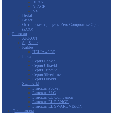
BEAST
ATACR
NXS
Dedal
Blaser
Оптические прицелы Zero Compromise Optic
(ZCO)
Бинокли
ARKON
Sig Sauer
Kahles
HELIA 42 RF
Leica
Серия Geovid
Серия Ultravid
Серия Trinovid
Серия SilverLine
Серия Duovid
Swarovski
Бинокли Pocket
Бинокли SLC
Бинокли CL Companion
Бинокли EL RANGE
Бинокли EL SWAROVISION
Дальномеры