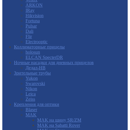
ARKON
IRay
Hikvision
Fortuna
Pulsar
Dali
Flir
Electrooptic
Коллиматорные прицелы
holosun
ELCAN SpecterDR
Ночные насадки для дневных прицелов
Дедал-НВ
Зрительные трубы
Yukon
Swarovski
Nikon
Leica
Zeiss
Крепления для оптики
Blaser
MAK
MAK на шину SR/ZM
MAK на Sabatti Rover