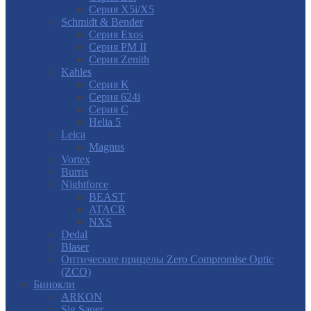
Серия X5i/X5
Schmidt & Bender
Серия Exos
Серия PM II
Cерия Zenith
Kahles
Серия K
Серия 624i
Серия С
Helia 5
Leica
Magnus
Vortex
Burris
Nightforce
BEAST
ATACR
NXS
Dedal
Blaser
Оптические прицелы Zero Compromise Optic
(ZCO)
Бинокли
ARKON
Sig Sauer