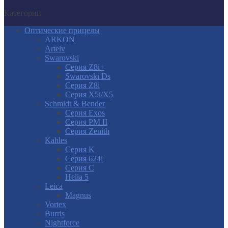
Категории
Оптические прицелы
ARKON
Artelv
Swarovski
Серия Z8i+
Swarovski Ds
Серия Z8i
Серия X5i/X5
Schmidt & Bender
Серия Exos
Серия PM II
Cерия Zenith
Kahles
Серия K
Серия 624i
Серия С
Helia 5
Leica
Magnus
Vortex
Burris
Nightforce