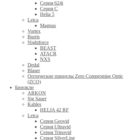
Серия 624i
Серия С
Helia 5
Leica
Magnus
Vortex
Burris
Nightforce
BEAST
ATACR
NXS
Dedal
Blaser
Оптические прицелы Zero Compromise Optic
(ZCO)
Бинокли
ARKON
Sig Sauer
Kahles
HELIA 42 RF
Leica
Серия Geovid
Серия Ultravid
Серия Trinovid
Серия SilverLine