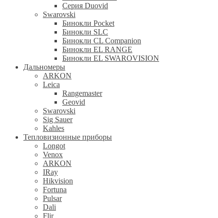
Серия Duovid
Swarovski
Бинокли Pocket
Бинокли SLC
Бинокли CL Companion
Бинокли EL RANGE
Бинокли EL SWAROVISION
Дальномеры
ARKON
Leica
Rangemaster
Geovid
Swarovski
Sig Sauer
Kahles
Тепловизионные приборы
Longot
Venox
ARKON
IRay
Hikvision
Fortuna
Pulsar
Dali
Flir