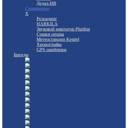
Дедал-НВ
Снаряжение
X
Релоадинг
HARKILA
Звуковой имитатор Plurifon
Сошки опоры
Метеостанции Kestrel
Хронографы
GPS ошейники
Бренды