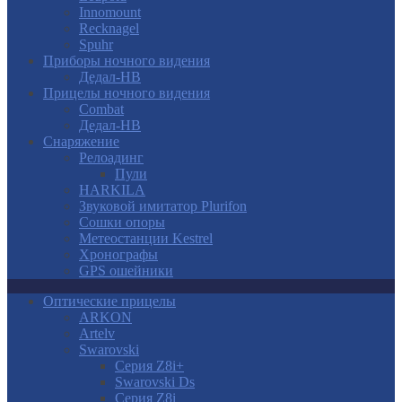
Innomount
Recknagel
Spuhr
Приборы ночного видения
Дедал-НВ
Прицелы ночного видения
Combat
Дедал-НВ
Снаряжение
Релоадинг
Пули
HARKILA
Звуковой имитатор Plurifon
Сошки опоры
Метеостанции Kestrel
Хронографы
GPS ошейники
Оптические прицелы
ARKON
Artelv
Swarovski
Серия Z8i+
Swarovski Ds
Серия Z8i