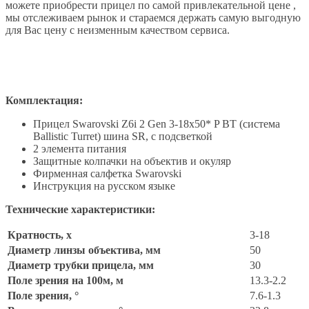
можете приобрести прицел по самой привлекательной цене ,
мы отслеживаем рынок и стараемся держать самую выгодную
для Вас цену с неизменным качеством сервиса.
Комплектация:
Прицел Swarovski Z6i 2 Gen 3-18x50* P BT (система
Ballistic Turret) шина SR, с подсветкой
2 элемента питания
Защитные колпачки на объектив и окуляр
Фирменная салфетка Swarovski
Инструкция на русском языке
Технические характеристики:
Кратность, x
3-18
Диаметр линзы объектива, мм
50
Диаметр трубки прицела, мм
30
Поле зрения на 100м, м
13.3-2.2
Поле зрения, °
7.6-1.3