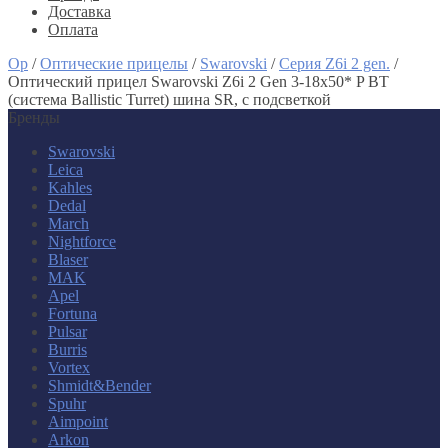
Доставка
Оплата
Op
/
Оптические прицелы
/
Swarovski
/
Серия Z6i 2 gen.
/
Оптический прицел Swarovski Z6i 2 Gen 3-18x50* P BT
(система Ballistic Turret) шина SR, с подсветкой
Бренды
Swarovski
Leica
Kahles
Dedal
March
Nightforce
Blaser
MAK
Apel
Fortuna
Pulsar
Burris
Vortex
Shmidt&Bender
Spuhr
Aimpoint
Arkon