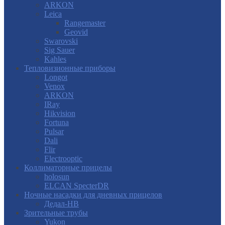
ARKON
Leica
Rangemaster
Geovid
Swarovski
Sig Sauer
Kahles
Тепловизионные приборы
Longot
Venox
ARKON
IRay
Hikvision
Fortuna
Pulsar
Dali
Flir
Electrooptic
Коллиматорные прицелы
holosun
ELCAN SpecterDR
Ночные насадки для дневных прицелов
Дедал-НВ
Зрительные трубы
Yukon