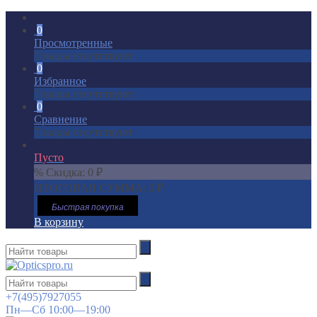
0
Просмотренные
Товары отсутствуют
0
Избранное
Товары отсутствуют
0
Сравнение
Товары отсутствуют
Пусто
% Скидка:
0
₽
ИТОГОВАЯ СУММА:
0
₽
Быстрая покупка
В корзину
+7(495)7927055
Пн—Сб 10:00—19:00