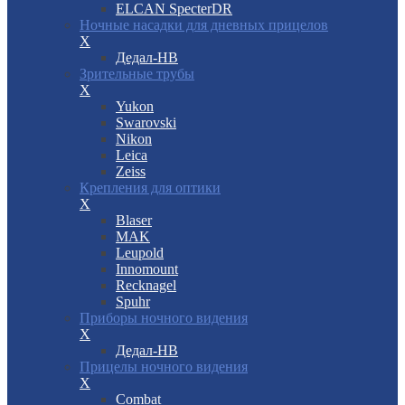
ELCAN SpecterDR
Ночные насадки для дневных прицелов
X
Дедал-НВ
Зрительные трубы
X
Yukon
Swarovski
Nikon
Leica
Zeiss
Крепления для оптики
X
Blaser
MAK
Leupold
Innomount
Recknagel
Spuhr
Приборы ночного видения
X
Дедал-НВ
Прицелы ночного видения
X
Combat