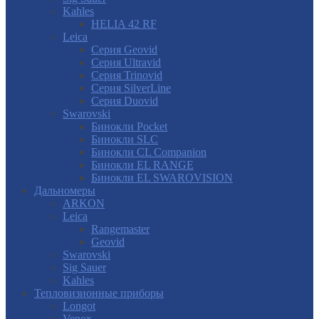
Kahles
HELIA 42 RF
Leica
Серия Geovid
Серия Ultravid
Серия Trinovid
Серия SilverLine
Серия Duovid
Swarovski
Бинокли Pocket
Бинокли SLC
Бинокли CL Companion
Бинокли EL RANGE
Бинокли EL SWAROVISION
Дальномеры
ARKON
Leica
Rangemaster
Geovid
Swarovski
Sig Sauer
Kahles
Тепловизионные приборы
Longot
Venox