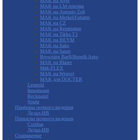
MAK на Styer
MAK на LM-призма
MAK на Antonio Zoli
MAK на Merkel/Fabarm
MAK на CZ
MAK на Remington
MAK на Tikka T3
MAK на HEYM
MAK на Sako
MAK на Sauer
Browning BarII/Benelli Agro
MAK на Blaser
Mak-FLEX
MAK на Weaver
MAK для DOCTER
Leupold
Innomount
Recknagel
Spuhr
Приборы ночного видения
Дедал-НВ
Прицелы ночного видения
Combat
Дедал-НВ
Снаряжение