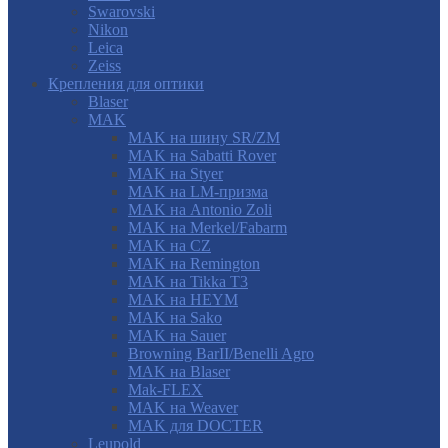
Swarovski
Nikon
Leica
Zeiss
Крепления для оптики
Blaser
MAK
MAK на шину SR/ZM
MAK на Sabatti Rover
MAK на Styer
MAK на LM-призма
MAK на Antonio Zoli
MAK на Merkel/Fabarm
MAK на CZ
MAK на Remington
MAK на Tikka T3
MAK на HEYM
MAK на Sako
MAK на Sauer
Browning BarII/Benelli Agro
MAK на Blaser
Mak-FLEX
MAK на Weaver
MAK для DOCTER
Leupold