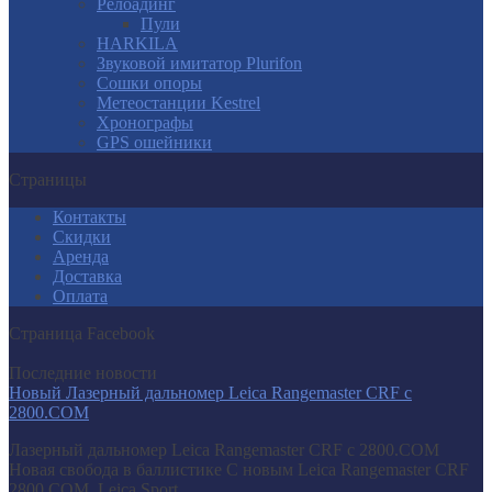
Релоадинг
Пули
HARKILA
Звуковой имитатор Plurifon
Сошки опоры
Метеостанции Kestrel
Хронографы
GPS ошейники
Страницы
Контакты
Скидки
Аренда
Доставка
Оплата
Страница Facebook
Последние новости
Новый Лазерный дальномер Leica Rangemaster CRF с
2800.COM
Лазерный дальномер Leica Rangemaster CRF с 2800.COM
Новая свобода в баллистике С новым Leica Rangemaster CRF
2800.COM, Leica Sport...