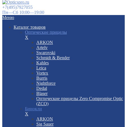
+7(495)7927055
Пн—Сб 10:00—19:00
Меню
Каталог товаров
Оптические прицелы
X
ARKON
Artelv
Swarovski
Schmidt & Bender
Kahles
Leica
Vortex
Burris
Nightforce
Dedal
Blaser
Оптические прицелы Zero Compromise Optic
(ZCO)
Бинокли
X
ARKON
Sig Sauer