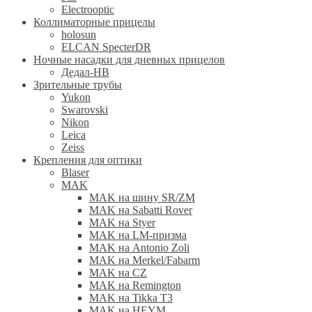
Electrooptic
Коллиматорные прицелы
holosun
ELCAN SpecterDR
Ночные насадки для дневных прицелов
Дедал-НВ
Зрительные трубы
Yukon
Swarovski
Nikon
Leica
Zeiss
Крепления для оптики
Blaser
MAK
MAK на шину SR/ZM
MAK на Sabatti Rover
MAK на Styer
MAK на LM-призма
MAK на Antonio Zoli
MAK на Merkel/Fabarm
MAK на CZ
MAK на Remington
MAK на Tikka T3
MAK на HEYM