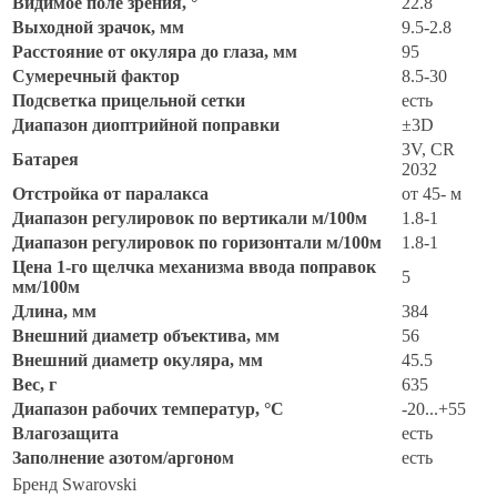
Видимое поле зрения, °
22.8
Выходной зрачок, мм
9.5-2.8
Расстояние от окуляра до глаза, мм
95
Сумеречный фактор
8.5-30
Подсветка прицельной сетки
есть
Диапазон диоптрийной поправки
±3D
3V, CR
Батарея
2032
Отстройка от паралакса
от 45- м
Диапазон регулировок по вертикали м/100м
1.8-1
Диапазон регулировок по горизонтали м/100м
1.8-1
Цена 1-го щелчка механизма ввода поправок
5
мм/100м
Длина, мм
384
Внешний диаметр объектива, мм
56
Внешний диаметр окуляра, мм
45.5
Вес, г
635
Диапазон рабочих температур, °C
-20...+55
Влагозащита
есть
Заполнение азотом/аргоном
есть
Бренд
Swarovski