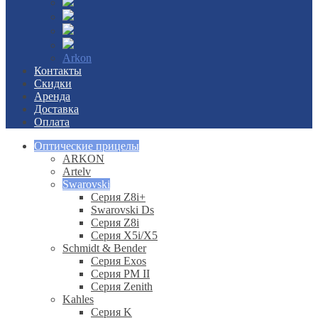
Arkon
Контакты
Скидки
Аренда
Доставка
Оплата
Оптические прицелы
ARKON
Artelv
Swarovski
Серия Z8i+
Swarovski Ds
Серия Z8i
Серия X5i/X5
Schmidt & Bender
Серия Exos
Серия PM II
Cерия Zenith
Kahles
Серия K