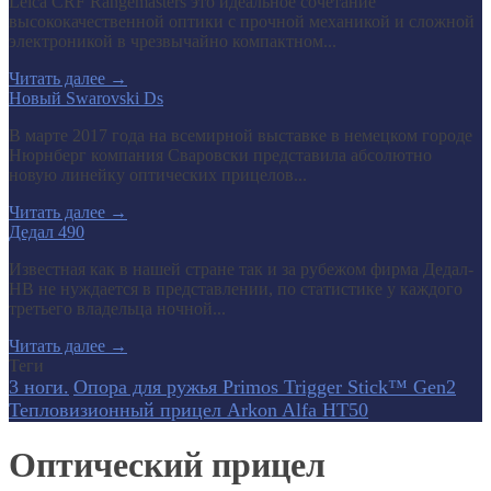
Leica CRF Rangemasters это идеальное сочетание
высококачественной оптики с прочной механикой и сложной
электроникой в чрезвычайно компактном...
Читать далее
→
Новый Swarovski Ds
В марте 2017 года на всемирной выставке в немецком городе
Нюрнберг компания Сваровски представила абсолютно
новую линейку оптических прицелов...
Читать далее
→
Дедал 490
Известная как в нашей стране так и за рубежом фирма Дедал-
НВ не нуждается в представлении, по статистике у каждого
третьего владельца ночной...
Читать далее
→
Теги
3 ноги.
Опора для ружья Primos Trigger Stick™ Gen2
Тепловизионный прицел Arkon Alfa HT50
Оптический прицел