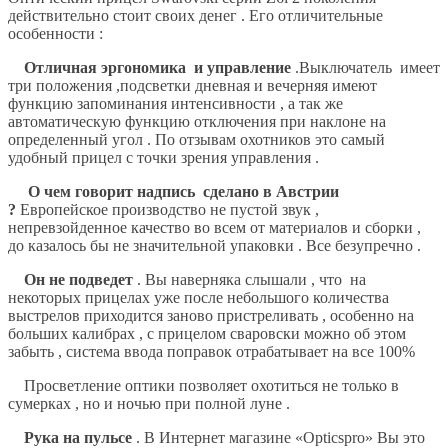
действительно стоит своих денег . Его отличительные
особенности :
Отличная эргономика и управление
.Выключатель имеет
три положения ,подсветки дневная и вечерняя имеют
функцию запоминания интенсивности , а так же
автоматическую функцию отключения при наклоне на
определенный угол . По отзывам охотников это самый
удобный прицел с точки зрения управления .
О чем говорит надпись сделано в Австрии
?
Европейское производство не пустой звук ,
непревзойденное качество во всем от материалов и сборки ,
до казалось бы не значительной упаковки . Все безупречно .
Он не подведет
. Вы наверняка слышали , что на
некоторых прицелах уже после небольшого количества
выстрелов приходится заново пристреливать , особенно на
больших калибрах , с прицелом сваровски можно об этом
забыть , система ввода поправок отрабатывает на все 100%
Просветление оптики позволяет охотиться не только в
сумерках , но и ночью при полной луне .
Рука на пульсе
. В Интернет магазине «Opticspro» Вы это