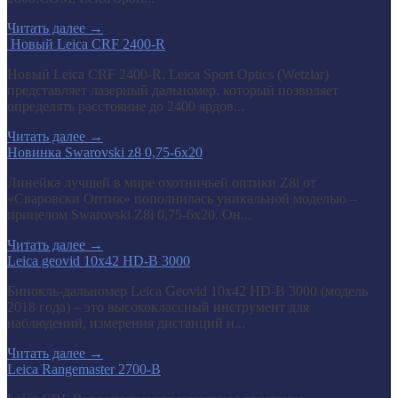
Читать далее
→
​ Новый Leica CRF 2400-R
Новый Leica CRF 2400-R, Leica Sport Optics (Wetzlar)
представляет лазерный дальномер, который позволяет
определять расстояние до 2400 ярдов...
Читать далее
→
Новинка Swarovski z8 0,75-6x20
Линейка лучшей в мире охотничьей оптики Z8i от
«Сваровски Оптик» пополнилась уникальной моделью –
прицелом Swarovski Z8i 0,75-6x20. Он...
Читать далее
→
Leica geovid 10x42 HD-B 3000
Бинокль-дальномер Leica Geovid 10x42 HD-В 3000 (модель
2018 года) – это высококлассный инструмент для
наблюдений, измерения дистанций и...
Читать далее
→
Leica Rangemaster 2700-B