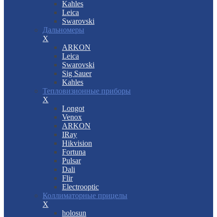
Kahles
Leica
Swarovski
Дальномеры
X
ARKON
Leica
Swarovski
Sig Sauer
Kahles
Тепловизионные приборы
X
Longot
Venox
ARKON
IRay
Hikvision
Fortuna
Pulsar
Dali
Flir
Electrooptic
Коллиматорные прицелы
X
holosun