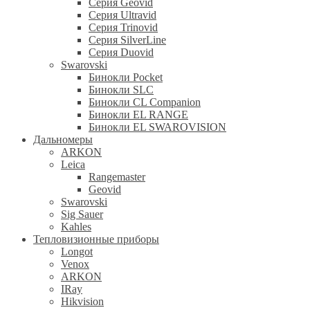
Серия Geovid
Серия Ultravid
Серия Trinovid
Серия SilverLine
Серия Duovid
Swarovski
Бинокли Pocket
Бинокли SLC
Бинокли CL Companion
Бинокли EL RANGE
Бинокли EL SWAROVISION
Дальномеры
ARKON
Leica
Rangemaster
Geovid
Swarovski
Sig Sauer
Kahles
Тепловизионные приборы
Longot
Venox
ARKON
IRay
Hikvision