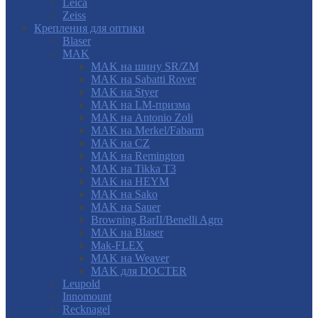
Leica
Zeiss
Крепления для оптики
Blaser
MAK
MAK на шину SR/ZM
MAK на Sabatti Rover
MAK на Styer
MAK на LM-призма
MAK на Antonio Zoli
MAK на Merkel/Fabarm
MAK на CZ
MAK на Remington
MAK на Tikka T3
MAK на HEYM
MAK на Sako
MAK на Sauer
Browning BarII/Benelli Agro
MAK на Blaser
Mak-FLEX
MAK на Weaver
MAK для DOCTER
Leupold
Innomount
Recknagel