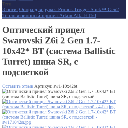
Теги
3 ноги.
Опора для ружья Primos Trigger Stick™ Gen2
Тепловизионный прицел Arkon Alfa HT50
Оптический прицел
Swarovski Z6i 2 Gen 1.7-
10x42* BT (система Ballistic
Turret) шина SR, с
подсветкой
Оставить отзыв
Артикул:
sw1-10x42bt