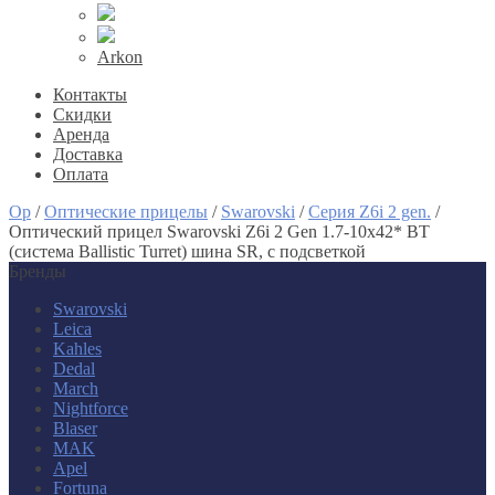
Arkon
Контакты
Скидки
Аренда
Доставка
Оплата
Op
/
Оптические прицелы
/
Swarovski
/
Серия Z6i 2 gen.
/
Оптический прицел Swarovski Z6i 2 Gen 1.7-10x42* BT
(система Ballistic Turret) шина SR, с подсветкой
Бренды
Swarovski
Leica
Kahles
Dedal
March
Nightforce
Blaser
MAK
Apel
Fortuna