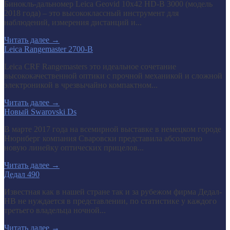
Бинокль-дальномер Leica Geovid 10x42 HD-В 3000 (модель
2018 года) – это высококлассный инструмент для
наблюдений, измерения дистанций и...
Читать далее
→
Leica Rangemaster 2700-B
Leica CRF Rangemasters это идеальное сочетание
высококачественной оптики с прочной механикой и сложной
электроникой в чрезвычайно компактном...
Читать далее
→
Новый Swarovski Ds
В марте 2017 года на всемирной выставке в немецком городе
Нюрнберг компания Сваровски представила абсолютно
новую линейку оптических прицелов...
Читать далее
→
Дедал 490
Известная как в нашей стране так и за рубежом фирма Дедал-
НВ не нуждается в представлении, по статистике у каждого
третьего владельца ночной...
Читать далее
→