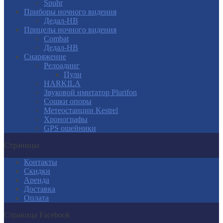
Spuhr
Приборы ночного видения
Дедал-НВ
Прицелы ночного видения
Combat
Дедал-НВ
Снаряжение
Релоадинг
Пули
HARKILA
Звуковой имитатор Plurifon
Сошки опоры
Метеостанции Kestrel
Хронографы
GPS ошейники
Страницы
Контакты
Скидки
Аренда
Доставка
Оплата
Страница Facebook