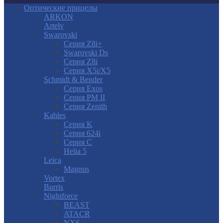
Оптические прицелы
ARKON
Artelv
Swarovski
Серия Z8i+
Swarovski Ds
Серия Z8i
Серия X5i/X5
Schmidt & Bender
Серия Exos
Серия PM II
Cерия Zenith
Kahles
Серия K
Серия 624i
Серия С
Helia 5
Leica
Magnus
Vortex
Burris
Nightforce
BEAST
ATACR
NXS