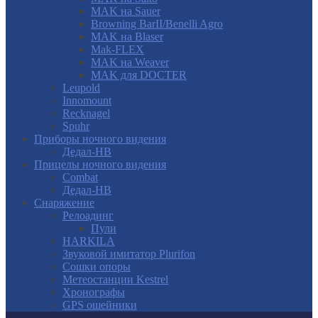
MAK на Sauer
Browning BarII/Benelli Agro
MAK на Blaser
Mak-FLEX
MAK на Weaver
MAK для DOCTER
Leupold
Innomount
Recknagel
Spuhr
Приборы ночного видения
Дедал-НВ
Прицелы ночного видения
Combat
Дедал-НВ
Снаряжение
Релоадинг
Пули
HARKILA
Звуковой имитатор Plurifon
Сошки опоры
Метеостанции Kestrel
Хронографы
GPS ошейники