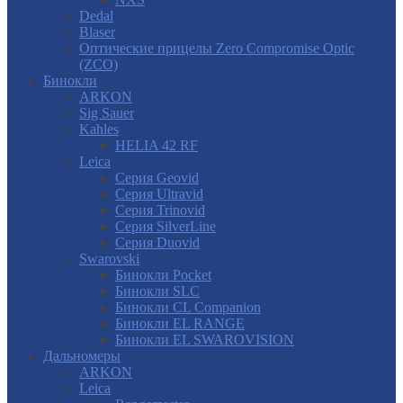
Dedal
Blaser
Оптические прицелы Zero Compromise Optic
(ZCO)
Бинокли
ARKON
Sig Sauer
Kahles
HELIA 42 RF
Leica
Серия Geovid
Серия Ultravid
Серия Trinovid
Серия SilverLine
Серия Duovid
Swarovski
Бинокли Pocket
Бинокли SLC
Бинокли CL Companion
Бинокли EL RANGE
Бинокли EL SWAROVISION
Дальномеры
ARKON
Leica