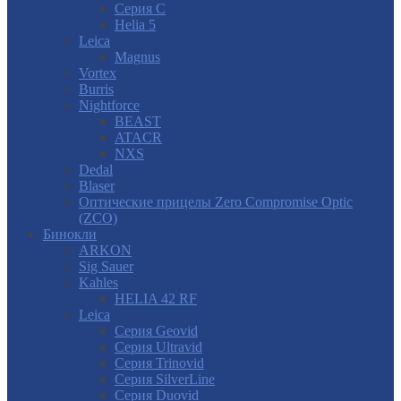
Серия С
Helia 5
Leica
Magnus
Vortex
Burris
Nightforce
BEAST
ATACR
NXS
Dedal
Blaser
Оптические прицелы Zero Compromise Optic
(ZCO)
Бинокли
ARKON
Sig Sauer
Kahles
HELIA 42 RF
Leica
Серия Geovid
Серия Ultravid
Серия Trinovid
Серия SilverLine
Серия Duovid