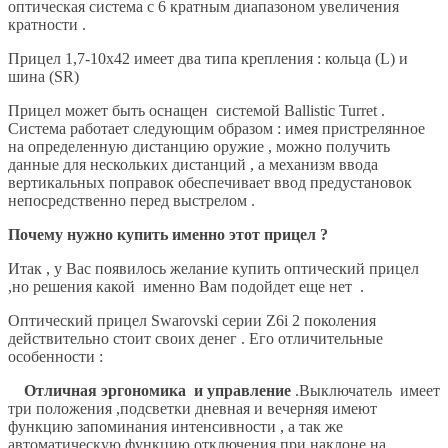
оптическая система с 6 кратным диапазоном увеличения
кратности .
Прицел 1,7-10х42 имеет два типа крепления : кольца (L) и
шина (SR)
Прицел может быть оснащен системой Ballistic Turret .
Система работает следующим образом : имея пристрелянное
на определенную дистанцию оружие , можно получить
данные для нескольких дистанций , а механизм ввода
вертикальных поправок обеспечивает ввод предустановок
непосредственно перед выстрелом .
Почему нужно купить именно этот прицел ?
Итак , у Вас появилось желание купить оптический прицел
,но решения какой именно Вам подойдет еще нет .
Оптический прицел Swarovski серии Z6i 2 поколения
действительно стоит своих денег . Его отличительные
особенности :
Отличная эргономика и управление
.Выключатель имеет
три положения ,подсветки дневная и вечерняя имеют
функцию запоминания интенсивности , а так же
автоматическую функцию отключения при наклоне на