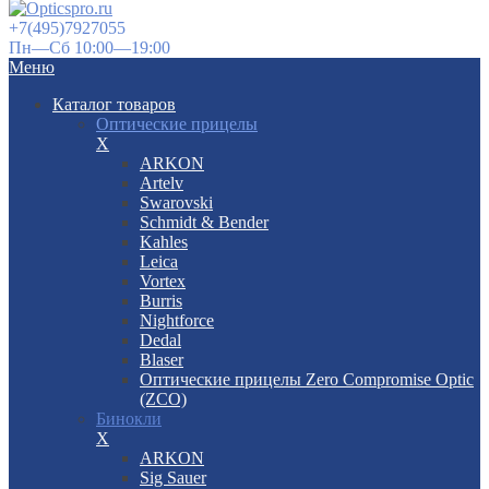
+7(495)7927055
Пн—Сб 10:00—19:00
Меню
Каталог товаров
Оптические прицелы
X
ARKON
Artelv
Swarovski
Schmidt & Bender
Kahles
Leica
Vortex
Burris
Nightforce
Dedal
Blaser
Оптические прицелы Zero Compromise Optic
(ZCO)
Бинокли
X
ARKON
Sig Sauer