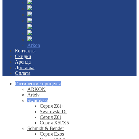
Arkon
Контакты
Скидки
Аренда
Доставка
Оплата
Оптические прицелы
ARKON
Artelv
Swarovski
Серия Z8i+
Swarovski Ds
Серия Z8i
Серия X5i/X5
Schmidt & Bender
Серия Exos