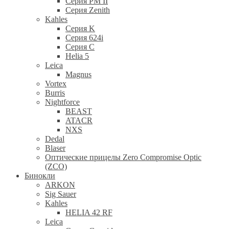
Серия PM II
Cерия Zenith
Kahles
Серия K
Серия 624i
Серия С
Helia 5
Leica
Magnus
Vortex
Burris
Nightforce
BEAST
ATACR
NXS
Dedal
Blaser
Оптические прицелы Zero Compromise Optic
(ZCO)
Бинокли
ARKON
Sig Sauer
Kahles
HELIA 42 RF
Leica