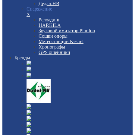
Дедал-НВ
Снаряжение
X
Релоадинг
HARKILA
Звуковой имитатор Plurifon
Сошки опоры
Метеостанции Kestrel
Хронографы
GPS ошейники
Бренды