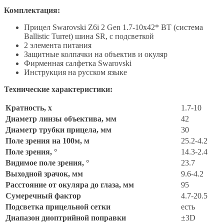
Комплектация:
Прицел Swarovski Z6i 2 Gen 1.7-10x42* BT (система
Ballistic Turret) шина SR, с подсветкой
2 элемента питания
Защитные колпачки на объектив и окуляр
Фирменная салфетка Swarovski
Инструкция на русском языке
Технические характеристики:
Кратность, x
1.7-10
Диаметр линзы объектива, мм
42
Диаметр трубки прицела, мм
30
Поле зрения на 100м, м
25.2-4.2
Поле зрения, °
14.3-2.4
Видимое поле зрения, °
23.7
Выходной зрачок, мм
9.6-4.2
Расстояние от окуляра до глаза, мм
95
Сумеречный фактор
4.7-20.5
Подсветка прицельной сетки
есть
Диапазон диоптрийной поправки
±3D