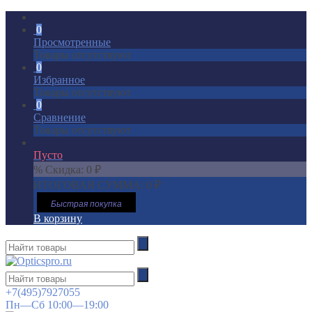
0
Просмотренные
Товары отсутствуют
0
Избранное
Товары отсутствуют
0
Сравнение
Товары отсутствуют
Пусто
% Скидка:
0
₽
ИТОГОВАЯ СУММА:
0
₽
Быстрая покупка
В корзину
+7(495)7927055
Пн—Сб 10:00—19:00