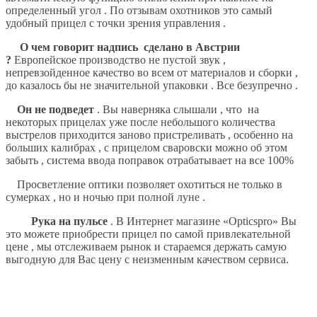
определенный угол . По отзывам охотников это самый
удобный прицел с точки зрения управления .
О чем говорит надпись сделано в Австрии
?
Европейское производство не пустой звук ,
непревзойденное качество во всем от материалов и сборки ,
до казалось бы не значительной упаковки . Все безупречно .
Он не подведет
. Вы наверняка слышали , что на
некоторых прицелах уже после небольшого количества
выстрелов приходится заново пристреливать , особенно на
больших калибрах , с прицелом сваровски можно об этом
забыть , система ввода поправок отрабатывает на все 100%
Просветление оптики позволяет охотиться не только в
сумерках , но и ночью при полной луне .
Рука на пульсе
. В Интернет магазине «Opticspro» Вы
это можете приобрести прицел по самой привлекательной
цене , мы отслеживаем рынок и стараемся держать самую
выгодную для Вас цену с неизменным качеством сервиса.