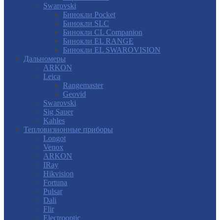
Swarovski
Бинокли Pocket
Бинокли SLC
Бинокли CL Companion
Бинокли EL RANGE
Бинокли EL SWAROVISION
Дальномеры
ARKON
Leica
Rangemaster
Geovid
Swarovski
Sig Sauer
Kahles
Тепловизионные приборы
Longot
Venox
ARKON
IRay
Hikvision
Fortuna
Pulsar
Dali
Flir
Electrooptic