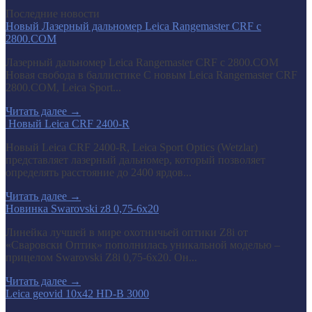
Последние новости
Новый Лазерный дальномер Leica Rangemaster CRF с
2800.COM
Лазерный дальномер Leica Rangemaster CRF с 2800.COM
Новая свобода в баллистике С новым Leica Rangemaster CRF
2800.COM, Leica Sport...
Читать далее
→
​ Новый Leica CRF 2400-R
Новый Leica CRF 2400-R, Leica Sport Optics (Wetzlar)
представляет лазерный дальномер, который позволяет
определять расстояние до 2400 ярдов...
Читать далее
→
Новинка Swarovski z8 0,75-6x20
Линейка лучшей в мире охотничьей оптики Z8i от
«Сваровски Оптик» пополнилась уникальной моделью –
прицелом Swarovski Z8i 0,75-6x20. Он...
Читать далее
→
Leica geovid 10x42 HD-B 3000