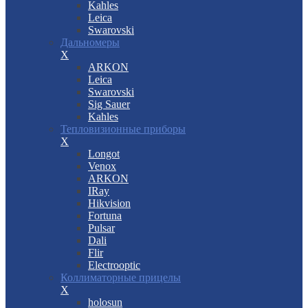
Kahles
Leica
Swarovski
Дальномеры
X
ARKON
Leica
Swarovski
Sig Sauer
Kahles
Тепловизионные приборы
X
Longot
Venox
ARKON
IRay
Hikvision
Fortuna
Pulsar
Dali
Flir
Electrooptic
Коллиматорные прицелы
X
holosun