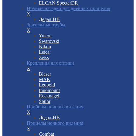
ELCAN SpecterDR
Ночные насадки для дневных прицелов
X
Дедал-НВ
Зрительные трубы
X
Yukon
Swarovski
Nikon
Leica
Zeiss
Крепления для оптики
X
Blaser
MAK
Leupold
Innomount
Recknagel
Spuhr
Приборы ночного видения
X
Дедал-НВ
Прицелы ночного видения
X
Combat