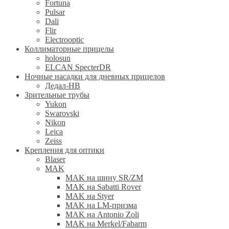
Fortuna
Pulsar
Dali
Flir
Electrooptic
Коллиматорные прицелы
holosun
ELCAN SpecterDR
Ночные насадки для дневных прицелов
Дедал-НВ
Зрительные трубы
Yukon
Swarovski
Nikon
Leica
Zeiss
Крепления для оптики
Blaser
MAK
MAK на шину SR/ZM
MAK на Sabatti Rover
MAK на Styer
MAK на LM-призма
MAK на Antonio Zoli
MAK на Merkel/Fabarm