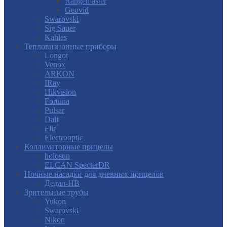
Rangemaster
Geovid
Swarovski
Sig Sauer
Kahles
Тепловизионные приборы
Longot
Venox
ARKON
IRay
Hikvision
Fortuna
Pulsar
Dali
Flir
Electrooptic
Коллиматорные прицелы
holosun
ELCAN SpecterDR
Ночные насадки для дневных прицелов
Дедал-НВ
Зрительные трубы
Yukon
Swarovski
Nikon