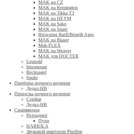
MAK на CZ
MAK на Remington
MAK на Tikka T3
MAK на HEYM
MAK на Sako
MAK на Sauer
Browning BarII/Benelli Agro
MAK на Blaser
Mak-FLEX
MAK на Weaver
MAK для DOCTER
Leupold
Innomount
Recknagel
Spuhr
Приборы ночного видения
Дедал-НВ
Прицелы ночного видения
Combat
Дедал-НВ
Снаряжение
Релоадинг
Пули
HARKILA
Звуковой имитатор Plurifon