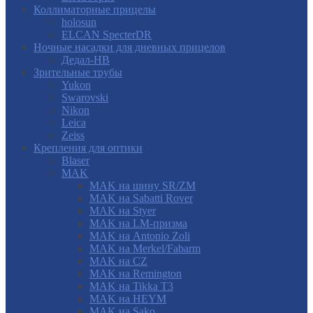
Коллиматорные прицелы
holosun
ELCAN SpecterDR
Ночные насадки для дневных прицелов
Дедал-НВ
Зрительные трубы
Yukon
Swarovski
Nikon
Leica
Zeiss
Крепления для оптики
Blaser
MAK
MAK на шину SR/ZM
MAK на Sabatti Rover
MAK на Styer
MAK на LM-призма
MAK на Antonio Zoli
MAK на Merkel/Fabarm
MAK на CZ
MAK на Remington
MAK на Tikka T3
MAK на HEYM
MAK на Sako