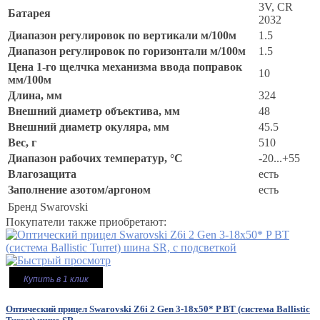
3V, CR
Батарея
2032
Диапазон регулировок по вертикали м/100м
1.5
Диапазон регулировок по горизонтали м/100м
1.5
Цена 1-го щелчка механизма ввода поправок
10
мм/100м
Длина, мм
324
Внешний диаметр объектива, мм
48
Внешний диаметр окуляра, мм
45.5
Вес, г
510
Диапазон рабочих температур, °C
-20...+55
Влагозащита
есть
Заполнение азотом/аргоном
есть
Бренд
Swarovski
Покупатели также приобретают:
Купить в 1 клик
Оптический прицел Swarovski Z6i 2 Gen 3-18x50* P BT (система Ballistic