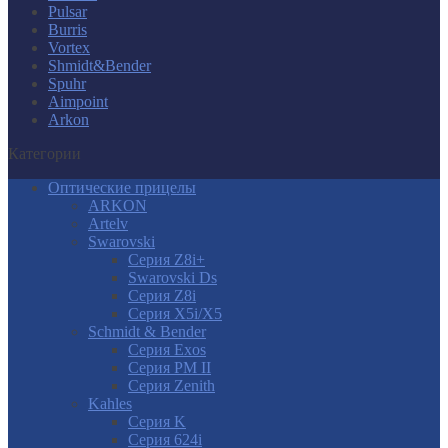
Pulsar
Burris
Vortex
Shmidt&Bender
Spuhr
Aimpoint
Arkon
Категории
Оптические прицелы
ARKON
Artelv
Swarovski
Серия Z8i+
Swarovski Ds
Серия Z8i
Серия X5i/X5
Schmidt & Bender
Серия Exos
Серия PM II
Cерия Zenith
Kahles
Серия K
Серия 624i