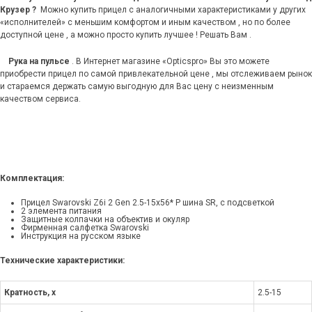
Крузер ?
Можно купить прицел с аналогичными характеристиками у других
«исполнителей» с меньшим комфортом и иным качеством , но по более
доступной цене , а можно просто купить лучшее ! Решать Вам .
Рука на пульсе
. В Интернет магазине «Opticspro» Вы это можете
приобрести прицел по самой привлекательной цене , мы отслеживаем рынок
и стараемся держать самую выгодную для Вас цену с неизменным
качеством сервиса.
Комплектация:
Прицел Swarovski Z6i 2 Gen 2.5-15x56* P шина SR, с подсветкой
2 элемента питания
Защитные колпачки на объектив и окуляр
Фирменная салфетка Swarovski
Инструкция на русском языке
Технические характеристики:
Кратность, x
2.5-15