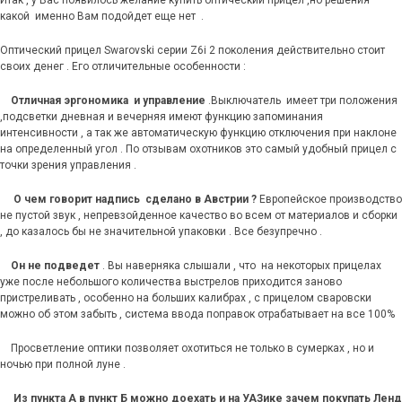
Итак , у Вас появилось желание купить оптический прицел ,но решения
какой именно Вам подойдет еще нет .
Оптический прицел Swarovski серии Z6i 2 поколения действительно стоит
своих денег . Его отличительные особенности :
Отличная эргономика и управление
.Выключатель имеет три положения
,подсветки дневная и вечерняя имеют функцию запоминания
интенсивности , а так же автоматическую функцию отключения при наклоне
на определенный угол . По отзывам охотников это самый удобный прицел с
точки зрения управления .
О чем говорит надпись сделано в Австрии ?
Европейское производство
не пустой звук , непревзойденное качество во всем от материалов и сборки
, до казалось бы не значительной упаковки . Все безупречно .
Он не подведет
. Вы наверняка слышали , что на некоторых прицелах
уже после небольшого количества выстрелов приходится заново
пристреливать , особенно на больших калибрах , с прицелом сваровски
можно об этом забыть , система ввода поправок отрабатывает на все 100%
Просветление оптики позволяет охотиться не только в сумерках , но и
ночью при полной луне .
Из пункта А в пункт Б можно доехать и на УАЗике зачем покупать Ленд