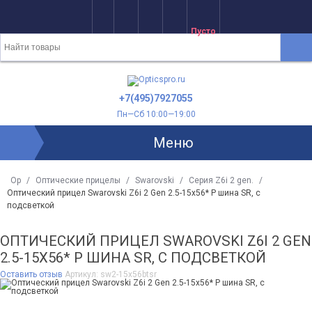
Пусто
+7(495)7927055
Пн—Сб 10:00—19:00
Меню
Op
/
Оптические прицелы
/
Swarovski
/
Серия Z6i 2 gen.
/
Оптический прицел Swarovski Z6i 2 Gen 2.5-15x56* P шина SR, с
подсветкой
ОПТИЧЕСКИЙ ПРИЦЕЛ SWAROVSKI Z6I 2 GEN
2.5-15X56* P ШИНА SR, С ПОДСВЕТКОЙ
Оставить отзыв
Артикул:
sw2-15x56btsr