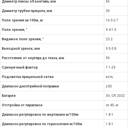
Диаметр линзы объектива, мм
56
Диаметр трубки прицела, мм
30
Поле зрения на 100м, м
16.5-2.7
Поле зрения, °
9.4-1.5
Видимое поле зрения, °
23.2
Выходной зрачок, мм
9.5-3.8
Расстояние от окуляра до глаза, мм
95
Сумеречный фактор
7.1-29
Подсветка прицельной сетки
есть
Диапазон диоптрийной поправки
±3D
Батарея
3V, CR 2032
Отстройка от паралакса
от 45- м
Диапазон регулировок по вертикали м/100м
1.8-1
Диапазон регулировок по горизонтали м/100м
1.8-1