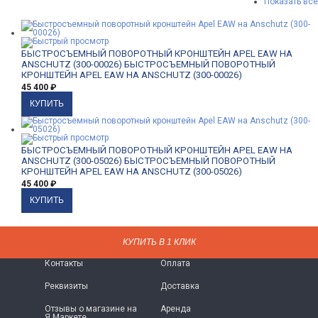
Показать все
БЫСТРОСЪЕМНЫЙ ПОВОРОТНЫЙ КРОНШТЕЙН APEL EAW НА
ANSCHUTZ (300-00026)
БЫСТРОСЪЕМНЫЙ ПОВОРОТНЫЙ
КРОНШТЕЙН APEL EAW НА ANSCHUTZ (300-00026)
45 400
₽
БЫСТРОСЪЕМНЫЙ ПОВОРОТНЫЙ КРОНШТЕЙН APEL EAW НА
ANSCHUTZ (300-05026)
БЫСТРОСЪЕМНЫЙ ПОВОРОТНЫЙ
КРОНШТЕЙН APEL EAW НА ANSCHUTZ (300-05026)
45 400
₽
КУПИТЬ В 1 КЛИК
КУПИТЬ В 1 КЛИК
O МАГАЗИНЕ
ПРАВИЛА РАБОТЫ
Контакты
Оплата
Реквизиты
Доставка
Отзывы о магазине на
Аренда
Я.Маркете