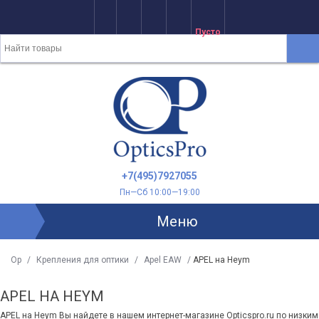
Пусто
+7(495)7927055
Пн—Сб 10:00—19:00
Меню
Op
/
Крепления для оптики
/
Apel EAW
/
APEL на Heym
APEL НА HEYM
APEL на Heym Вы найдете в нашем интернет-магазине Opticspro.ru по низким