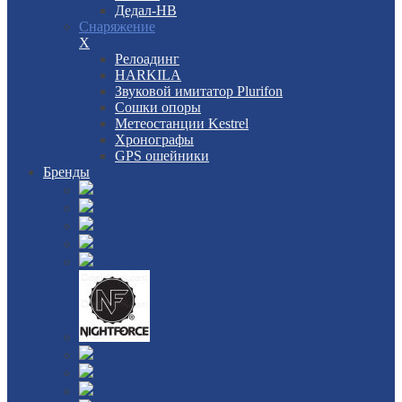
Дедал-НВ
Снаряжение
X
Релоадинг
HARKILA
Звуковой имитатор Plurifon
Сошки опоры
Метеостанции Kestrel
Хронографы
GPS ошейники
Бренды