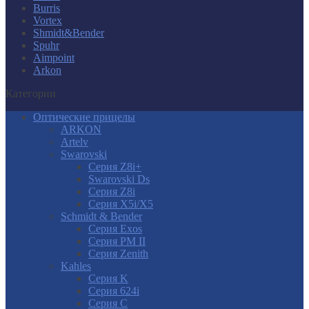
Burris
Vortex
Shmidt&Bender
Spuhr
Aimpoint
Arkon
Категории
Оптические прицелы
ARKON
Artelv
Swarovski
Серия Z8i+
Swarovski Ds
Серия Z8i
Серия X5i/X5
Schmidt & Bender
Серия Exos
Серия PM II
Cерия Zenith
Kahles
Серия K
Серия 624i
Серия С