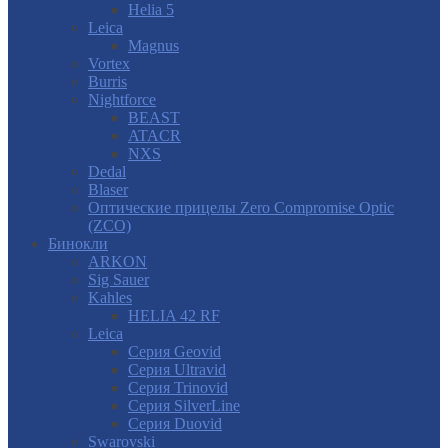
Helia 5
Leica
Magnus
Vortex
Burris
Nightforce
BEAST
ATACR
NXS
Dedal
Blaser
Оптические прицелы Zero Compromise Optic
(ZCO)
Бинокли
ARKON
Sig Sauer
Kahles
HELIA 42 RF
Leica
Серия Geovid
Серия Ultravid
Серия Trinovid
Серия SilverLine
Серия Duovid
Swarovski