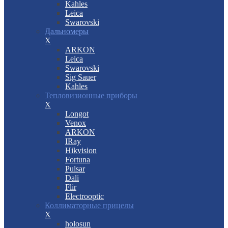
Kahles
Leica
Swarovski
Дальномеры
X
ARKON
Leica
Swarovski
Sig Sauer
Kahles
Тепловизионные приборы
X
Longot
Venox
ARKON
IRay
Hikvision
Fortuna
Pulsar
Dali
Flir
Electrooptic
Коллиматорные прицелы
X
holosun