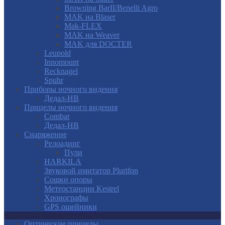
Browning BarII/Benelli Agro
MAK на Blaser
Mak-FLEX
MAK на Weaver
MAK для DOCTER
Leupold
Innomount
Recknagel
Spuhr
Приборы ночного видения
Дедал-НВ
Прицелы ночного видения
Combat
Дедал-НВ
Снаряжение
Релоадинг
Пули
HARKILA
Звуковой имитатор Plurifon
Сошки опоры
Метеостанции Kestrel
Хронографы
GPS ошейники
Оптические прицелы