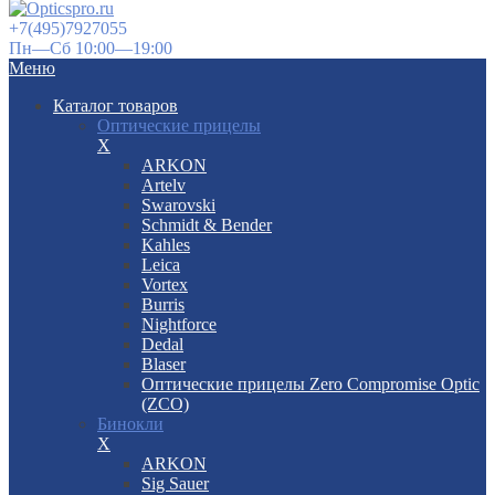
+7(495)7927055
Пн—Сб 10:00—19:00
Меню
Каталог товаров
Оптические прицелы
X
ARKON
Artelv
Swarovski
Schmidt & Bender
Kahles
Leica
Vortex
Burris
Nightforce
Dedal
Blaser
Оптические прицелы Zero Compromise Optic
(ZCO)
Бинокли
X
ARKON
Sig Sauer