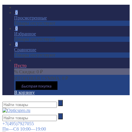
0
Просмотренные
Товары отсутствуют
0
Избранное
Товары отсутствуют
0
Сравнение
Товары отсутствуют
Пусто
% Скидка:
0
₽
ИТОГОВАЯ СУММА:
0
₽
Быстрая покупка
В корзину
+7(495)7927055
Пн—Сб 10:00—19:00