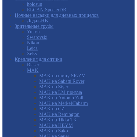
holosun
ELCAN SpecterDR
Ночные насадки для дневных прицелов
Дедал-НВ
Зрительные трубы
Yukon
Swarovski
Nikon
Leica
Zeiss
Крепления для оптики
Blaser
MAK
MAK на шину SR/ZM
MAK на Sabatti Rover
MAK на Styer
MAK на LM-призма
MAK на Antonio Zoli
MAK на Merkel/Fabarm
MAK на CZ
MAK на Remington
MAK на Tikka T3
MAK на HEYM
MAK на Sako
MAK на Sauer