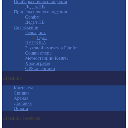
Приборы ночного видения
Дедал-НВ
Прицелы ночного видения
Combat
Дедал-НВ
Снаряжение
Релоадинг
Пули
HARKILA
Звуковой имитатор Plurifon
Сошки опоры
Метеостанции Kestrel
Хронографы
GPS ошейники
Страницы
Контакты
Скидки
Аренда
Доставка
Оплата
Страница Facebook