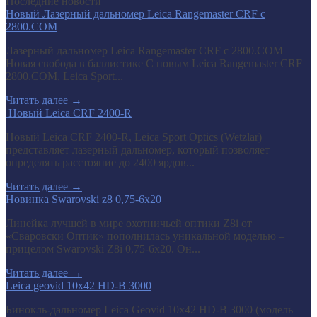
Последние новости
Новый Лазерный дальномер Leica Rangemaster CRF с
2800.COM
Лазерный дальномер Leica Rangemaster CRF с 2800.COM
Новая свобода в баллистике С новым Leica Rangemaster CRF
2800.COM, Leica Sport...
Читать далее
→
​ Новый Leica CRF 2400-R
Новый Leica CRF 2400-R, Leica Sport Optics (Wetzlar)
представляет лазерный дальномер, который позволяет
определять расстояние до 2400 ярдов...
Читать далее
→
Новинка Swarovski z8 0,75-6x20
Линейка лучшей в мире охотничьей оптики Z8i от
«Сваровски Оптик» пополнилась уникальной моделью –
прицелом Swarovski Z8i 0,75-6x20. Он...
Читать далее
→
Leica geovid 10x42 HD-B 3000
Бинокль-дальномер Leica Geovid 10x42 HD-В 3000 (модель