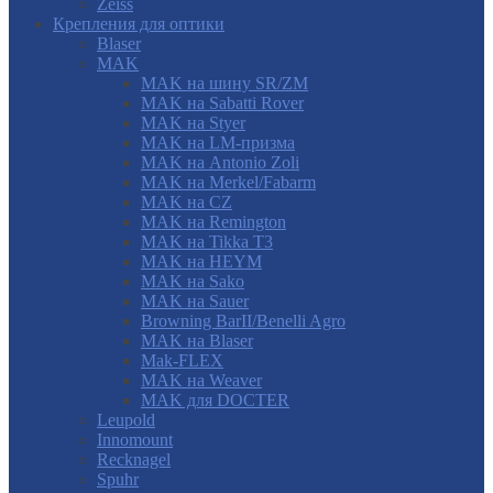
Zeiss
Крепления для оптики
Blaser
MAK
MAK на шину SR/ZM
MAK на Sabatti Rover
MAK на Styer
MAK на LM-призма
MAK на Antonio Zoli
MAK на Merkel/Fabarm
MAK на CZ
MAK на Remington
MAK на Tikka T3
MAK на HEYM
MAK на Sako
MAK на Sauer
Browning BarII/Benelli Agro
MAK на Blaser
Mak-FLEX
MAK на Weaver
MAK для DOCTER
Leupold
Innomount
Recknagel
Spuhr