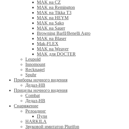
MAK на CZ
MAK на Remington
MAK на Tikka T3
MAK на HEYM
MAK на Sako
MAK на Sauer
Browning BarII/Benelli Agro
MAK на Blaser
Mak-FLEX
MAK на Weaver
MAK для DOCTER
Leupold
Innomount
Recknagel
Spuhr
Приборы ночного видения
Дедал-НВ
Прицелы ночного видения
Combat
Дедал-НВ
Снаряжение
Релоадинг
Пули
HARKILA
Звуковой имитатор Plurifon