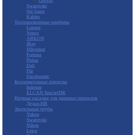
Geovid
Swarovski
Sig Sauer
Kahles
Тепловизионные приборы
Longot
Venox
ARKON
IRay
Hikvision
Fortuna
Pulsar
Dali
Flir
Electrooptic
Коллиматорные прицелы
holosun
ELCAN SpecterDR
Ночные насадки для дневных прицелов
Дедал-НВ
Зрительные трубы
Yukon
Swarovski
Nikon
Leica