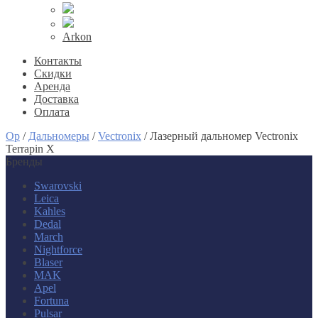
Arkon
Контакты
Скидки
Аренда
Доставка
Оплата
Op
/
Дальномеры
/
Vectronix
/
Лазерный дальномер Vectronix
Terrapin X
Бренды
Swarovski
Leica
Kahles
Dedal
March
Nightforce
Blaser
MAK
Apel
Fortuna
Pulsar