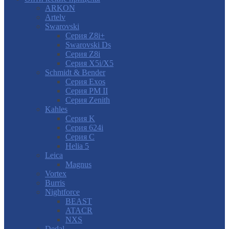
ARKON
Artelv
Swarovski
Серия Z8i+
Swarovski Ds
Серия Z8i
Серия X5i/X5
Schmidt & Bender
Серия Exos
Серия PM II
Cерия Zenith
Kahles
Серия K
Серия 624i
Серия С
Helia 5
Leica
Magnus
Vortex
Burris
Nightforce
BEAST
ATACR
NXS
Dedal