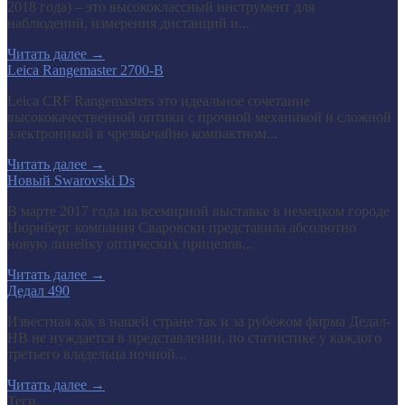
2018 года) – это высококлассный инструмент для
наблюдений, измерения дистанций и...
Читать далее
→
Leica Rangemaster 2700-B
Leica CRF Rangemasters это идеальное сочетание
высококачественной оптики с прочной механикой и сложной
электроникой в чрезвычайно компактном...
Читать далее
→
Новый Swarovski Ds
В марте 2017 года на всемирной выставке в немецком городе
Нюрнберг компания Сваровски представила абсолютно
новую линейку оптических прицелов...
Читать далее
→
Дедал 490
Известная как в нашей стране так и за рубежом фирма Дедал-
НВ не нуждается в представлении, по статистике у каждого
третьего владельца ночной...
Читать далее
→
Теги