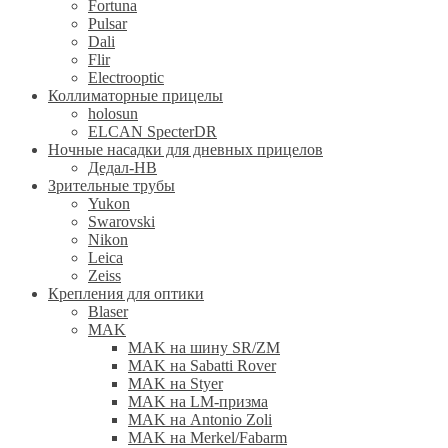
Fortuna
Pulsar
Dali
Flir
Electrooptic
Коллиматорные прицелы
holosun
ELCAN SpecterDR
Ночные насадки для дневных прицелов
Дедал-НВ
Зрительные трубы
Yukon
Swarovski
Nikon
Leica
Zeiss
Крепления для оптики
Blaser
MAK
MAK на шину SR/ZM
MAK на Sabatti Rover
MAK на Styer
MAK на LM-призма
MAK на Antonio Zoli
MAK на Merkel/Fabarm