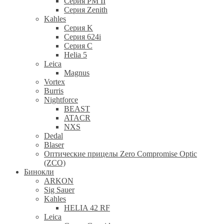
Серия PM II
Cерия Zenith
Kahles
Серия K
Серия 624i
Серия С
Helia 5
Leica
Magnus
Vortex
Burris
Nightforce
BEAST
ATACR
NXS
Dedal
Blaser
Оптические прицелы Zero Compromise Optic
(ZCO)
Бинокли
ARKON
Sig Sauer
Kahles
HELIA 42 RF
Leica