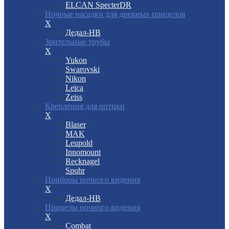
ELCAN SpecterDR
Ночные насадки для дневных прицелов
X
Дедал-НВ
Зрительные трубы
X
Yukon
Swarovski
Nikon
Leica
Zeiss
Крепления для оптики
X
Blaser
MAK
Leupold
Innomount
Recknagel
Spuhr
Приборы ночного видения
X
Дедал-НВ
Прицелы ночного видения
X
Combat