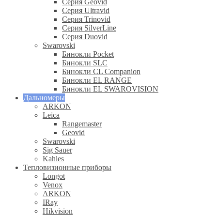
Серия Geovid
Серия Ultravid
Серия Trinovid
Серия SilverLine
Серия Duovid
Swarovski
Бинокли Pocket
Бинокли SLC
Бинокли CL Companion
Бинокли EL RANGE
Бинокли EL SWAROVISION
Дальномеры
ARKON
Leica
Rangemaster
Geovid
Swarovski
Sig Sauer
Kahles
Тепловизионные приборы
Longot
Venox
ARKON
IRay
Hikvision