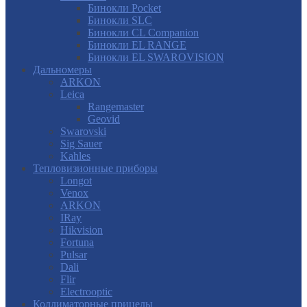
Бинокли Pocket
Бинокли SLC
Бинокли CL Companion
Бинокли EL RANGE
Бинокли EL SWAROVISION
Дальномеры
ARKON
Leica
Rangemaster
Geovid
Swarovski
Sig Sauer
Kahles
Тепловизионные приборы
Longot
Venox
ARKON
IRay
Hikvision
Fortuna
Pulsar
Dali
Flir
Electrooptic
Коллиматорные прицелы