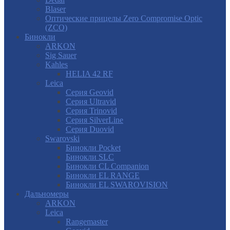
Blaser
Оптические прицелы Zero Compromise Optic
(ZCO)
Бинокли
ARKON
Sig Sauer
Kahles
HELIA 42 RF
Leica
Серия Geovid
Серия Ultravid
Серия Trinovid
Серия SilverLine
Серия Duovid
Swarovski
Бинокли Pocket
Бинокли SLC
Бинокли CL Companion
Бинокли EL RANGE
Бинокли EL SWAROVISION
Дальномеры
ARKON
Leica
Rangemaster