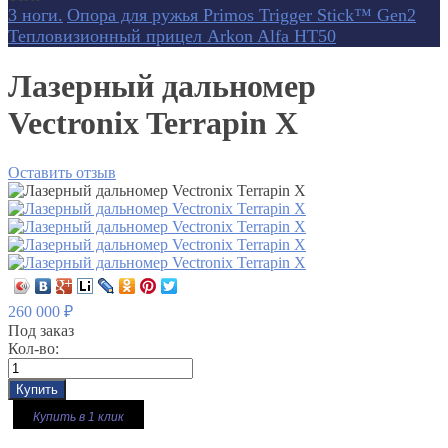
3 ноги.
Опора для ружья Primos Trigger Stick™ Gen2
Тепловизионный прицел Arkon Alfa HT50
Лазерный дальномер
Vectronix Terrapin X
Оставить отзыв
260 000
₽
Под заказ
Кол-во:
Купить в 1 клик