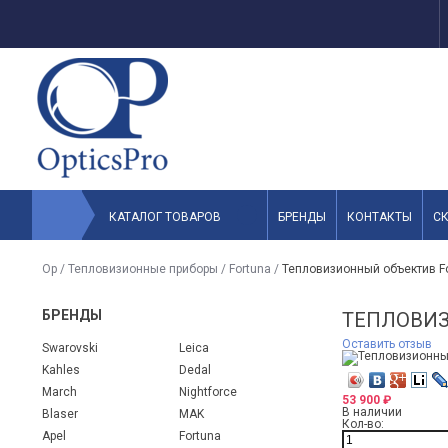
КАТАЛОГ ТОВАРОВ
БРЕНДЫ
КОНТАКТЫ
С
Op
/
Тепловизионные приборы
/
Fortuna
/
Тепловизионный объектив Fo
БРЕНДЫ
ТЕПЛОВИЗ
Оставить отзыв
Swarovski
Leica
Kahles
Dedal
March
Nightforce
53 900
₽
В наличии
Blaser
MAK
Кол-во:
Apel
Fortuna