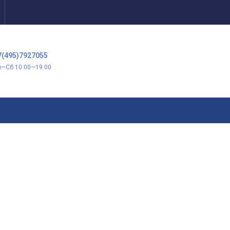
7(495)7927055
н—Сб 10:00—19:00