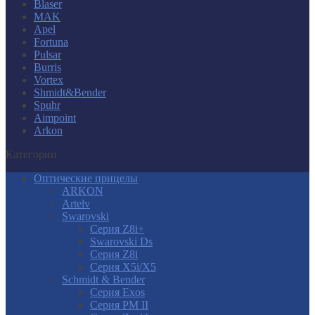
Blaser
MAK
Apel
Fortuna
Pulsar
Burris
Vortex
Shmidt&Bender
Spuhr
Aimpoint
Arkon
Категории
Оптические прицелы
ARKON
Artelv
Swarovski
Серия Z8i+
Swarovski Ds
Серия Z8i
Серия X5i/X5
Schmidt & Bender
Серия Exos
Серия PM II