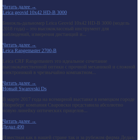
Читать далее
→
Leica geovid 10x42 HD-B 3000
Бинокль-дальномер Leica Geovid 10x42 HD-В 3000 (модель
2018 года) – это высококлассный инструмент для
наблюдений, измерения дистанций и...
Читать далее
→
Leica Rangemaster 2700-B
Leica CRF Rangemasters это идеальное сочетание
высококачественной оптики с прочной механикой и сложной
электроникой в чрезвычайно компактном...
Читать далее
→
Новый Swarovski Ds
В марте 2017 года на всемирной выставке в немецком городе
Нюрнберг компания Сваровски представила абсолютно
новую линейку оптических прицелов...
Читать далее
→
Дедал 490
Известная как в нашей стране так и за рубежом фирма Дедал-