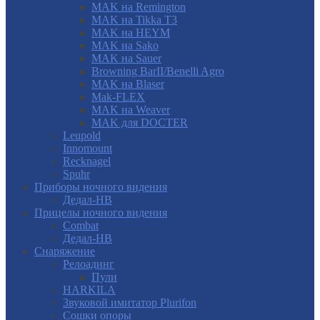
MAK на Remington
MAK на Tikka T3
MAK на HEYM
MAK на Sako
MAK на Sauer
Browning BarII/Benelli Agro
MAK на Blaser
Mak-FLEX
MAK на Weaver
MAK для DOCTER
Leupold
Innomount
Recknagel
Spuhr
Приборы ночного видения
Дедал-НВ
Прицелы ночного видения
Combat
Дедал-НВ
Снаряжение
Релоадинг
Пули
HARKILA
Звуковой имитатор Plurifon
Сошки опоры