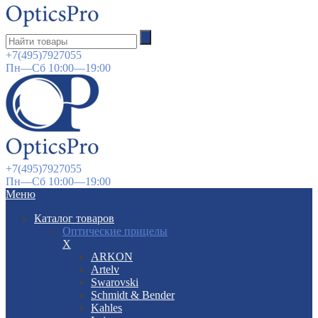
+7(495)7927055
Пн—Сб 10:00—19:00
+7(495)7927055
Пн—Сб 10:00—19:00
Меню
Каталог товаров
Оптические прицелы
X
ARKON
Artelv
Swarovski
Schmidt & Bender
Kahles