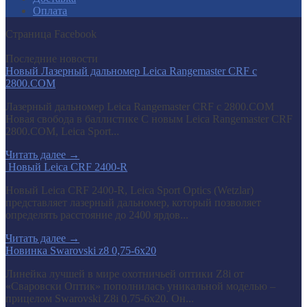
Оплата
Страница Facebook
Последние новости
Новый Лазерный дальномер Leica Rangemaster CRF с
2800.COM
Лазерный дальномер Leica Rangemaster CRF с 2800.COM
Новая свобода в баллистике С новым Leica Rangemaster CRF
2800.COM, Leica Sport...
Читать далее
→
​ Новый Leica CRF 2400-R
Новый Leica CRF 2400-R, Leica Sport Optics (Wetzlar)
представляет лазерный дальномер, который позволяет
определять расстояние до 2400 ярдов...
Читать далее
→
Новинка Swarovski z8 0,75-6x20
Линейка лучшей в мире охотничьей оптики Z8i от
«Сваровски Оптик» пополнилась уникальной моделью –
прицелом Swarovski Z8i 0,75-6x20. Он...