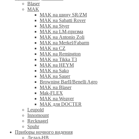
Blaser
MAK
MAK на шину SR/ZM
MAK на Sabatti Rover
MAK на Styer
MAK на LM-призма
MAK на Antonio Zoli
MAK на Merkel/Fabarm
MAK на CZ
MAK на Remington
MAK на Tikka T3
MAK на HEYM
MAK на Sako
MAK на Sauer
Browning BarII/Benelli Agro
MAK на Blaser
Mak-FLEX
MAK на Weaver
MAK для DOCTER
Leupold
Innomount
Recknagel
Spuhr
Приборы ночного видения
Дедал-НВ