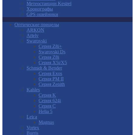
Метеостанции Kestrel
Хронографы
GPS ошейники
Оптические прицелы
ARKON
Artelv
Swarovski
Серия Z8i+
Swarovski Ds
Серия Z8i
Серия X5i/X5
Schmidt & Bender
Серия Exos
Серия PM II
Cерия Zenith
Kahles
Серия K
Серия 624i
Серия С
Helia 5
Leica
Magnus
Vortex
Burris