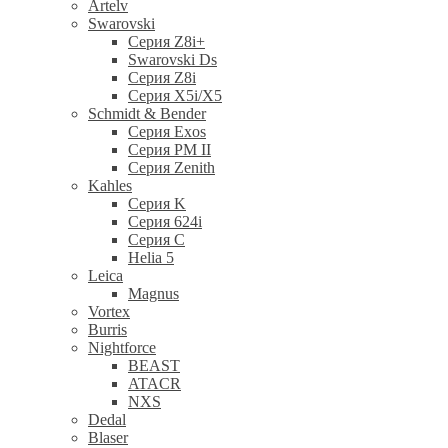
Artelv
Swarovski
Серия Z8i+
Swarovski Ds
Серия Z8i
Серия X5i/X5
Schmidt & Bender
Серия Exos
Серия PM II
Cерия Zenith
Kahles
Серия K
Серия 624i
Серия С
Helia 5
Leica
Magnus
Vortex
Burris
Nightforce
BEAST
ATACR
NXS
Dedal
Blaser