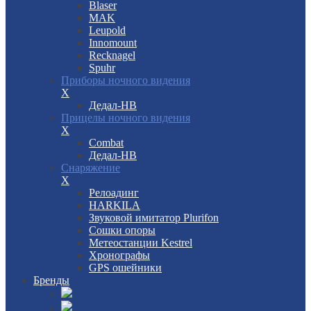
Blaser
MAK
Leupold
Innomount
Recknagel
Spuhr
Приборы ночного видения
X
Дедал-НВ
Прицелы ночного видения
X
Combat
Дедал-НВ
Снаряжение
X
Релоадинг
HARKILA
Звуковой имитатор Plurifon
Сошки опоры
Метеостанции Kestrel
Хронографы
GPS ошейники
Бренды