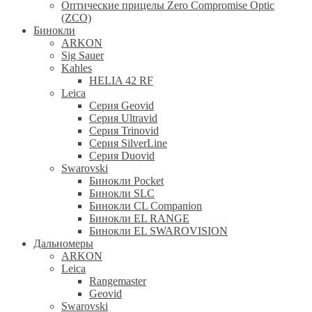
Оптические прицелы Zero Compromise Optic
(ZCO)
Бинокли
ARKON
Sig Sauer
Kahles
HELIA 42 RF
Leica
Серия Geovid
Серия Ultravid
Серия Trinovid
Серия SilverLine
Серия Duovid
Swarovski
Бинокли Pocket
Бинокли SLC
Бинокли CL Companion
Бинокли EL RANGE
Бинокли EL SWAROVISION
Дальномеры
ARKON
Leica
Rangemaster
Geovid
Swarovski