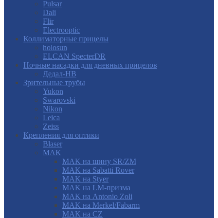
Pulsar
Dali
Flir
Electrooptic
Коллиматорные прицелы
holosun
ELCAN SpecterDR
Ночные насадки для дневных прицелов
Дедал-НВ
Зрительные трубы
Yukon
Swarovski
Nikon
Leica
Zeiss
Крепления для оптики
Blaser
MAK
MAK на шину SR/ZM
MAK на Sabatti Rover
MAK на Styer
MAK на LM-призма
MAK на Antonio Zoli
MAK на Merkel/Fabarm
MAK на CZ