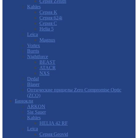
Cерия Zenith
Kahles
Серия K
Серия 624i
Серия С
Helia 5
Leica
Magnus
Vortex
Burris
Nightforce
BEAST
ATACR
NXS
Dedal
Blaser
Оптические прицелы Zero Compromise Optic
(ZCO)
Бинокли
ARKON
Sig Sauer
Kahles
HELIA 42 RF
Leica
Серия Geovid