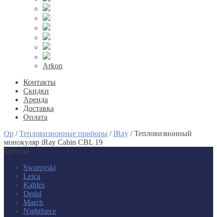
Arkon
Контакты
Скидки
Аренда
Доставка
Оплата
Op
/
Тепловизионные приборы
/
IRay
/
Тепловизионный
монокуляр iRay Cabin CBL 19
Бренды
Swarovski
Leica
Kahles
Dedal
March
Nightforce