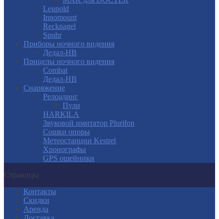
Leupold
Innomount
Recknagel
Spuhr
Приборы ночного видения
Дедал-НВ
Прицелы ночного видения
Combat
Дедал-НВ
Снаряжение
Релоадинг
Пули
HARKILA
Звуковой имитатор Plurifon
Сошки опоры
Метеостанции Kestrel
Хронографы
GPS ошейники
Страницы
Контакты
Скидки
Аренда
Доставка