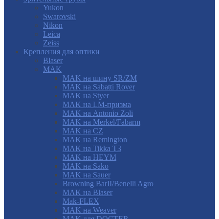
Yukon
Swarovski
Nikon
Leica
Zeiss
Крепления для оптики
Blaser
MAK
MAK на шину SR/ZM
MAK на Sabatti Rover
MAK на Styer
MAK на LM-призма
MAK на Antonio Zoli
MAK на Merkel/Fabarm
MAK на CZ
MAK на Remington
MAK на Tikka T3
MAK на HEYM
MAK на Sako
MAK на Sauer
Browning BarII/Benelli Agro
MAK на Blaser
Mak-FLEX
MAK на Weaver
MAK для DOCTER