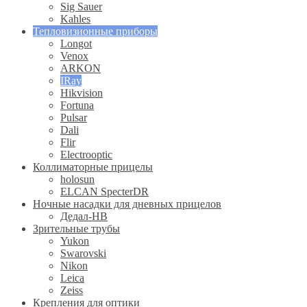
Sig Sauer
Kahles
Тепловизионные приборы
Longot
Venox
ARKON
IRay
Hikvision
Fortuna
Pulsar
Dali
Flir
Electrooptic
Коллиматорные прицелы
holosun
ELCAN SpecterDR
Ночные насадки для дневных прицелов
Дедал-НВ
Зрительные трубы
Yukon
Swarovski
Nikon
Leica
Zeiss
Крепления для оптики