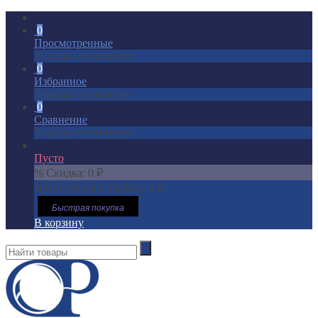
0
Просмотренные
Товары отсутствуют
0
Избранное
Товары отсутствуют
0
Сравнение
Товары отсутствуют
Пусто
% Скидка:
0
₽
ИТОГОВАЯ СУММА:
0
₽
Быстрая покупка
В корзину