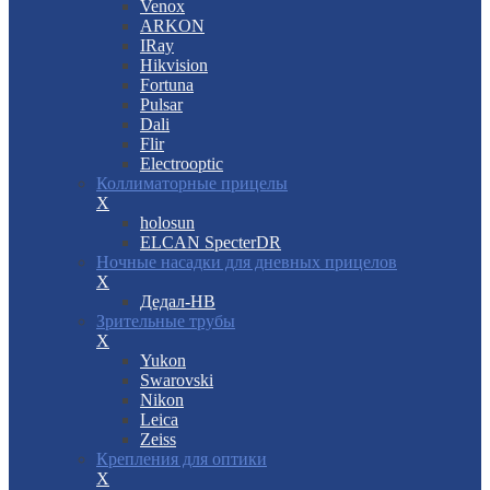
Venox
ARKON
IRay
Hikvision
Fortuna
Pulsar
Dali
Flir
Electrooptic
Коллиматорные прицелы
X
holosun
ELCAN SpecterDR
Ночные насадки для дневных прицелов
X
Дедал-НВ
Зрительные трубы
X
Yukon
Swarovski
Nikon
Leica
Zeiss
Крепления для оптики
X