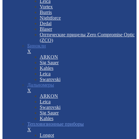
Leica
Vortex
Burris
Nightforce
Dedal
Blaser
Оптические прицелы Zero Compromise Optic
(ZCO)
Бинокли
X
ARKON
Sig Sauer
Kahles
Leica
Swarovski
Дальномеры
X
ARKON
Leica
Swarovski
Sig Sauer
Kahles
Тепловизионные приборы
X
Longot