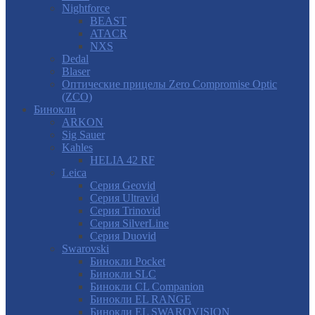
Nightforce
BEAST
ATACR
NXS
Dedal
Blaser
Оптические прицелы Zero Compromise Optic
(ZCO)
Бинокли
ARKON
Sig Sauer
Kahles
HELIA 42 RF
Leica
Серия Geovid
Серия Ultravid
Серия Trinovid
Серия SilverLine
Серия Duovid
Swarovski
Бинокли Pocket
Бинокли SLC
Бинокли CL Companion
Бинокли EL RANGE
Бинокли EL SWAROVISION