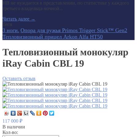
НВ не нуждается в представлении, по статистике у каждого
третьего владельца ночной...
Читать далее
→
Теги
3 ноги.
Опора для ружья Primos Trigger Stick™ Gen2
Тепловизионный прицел Arkon Alfa HT50
Тепловизионный монокуляр
iRay Cabin CBL 19
Оставить отзыв
117 000
₽
В наличии
Кол-во: