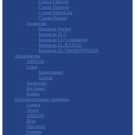
Серия Ultravid
Серия Trinovid
Серия SilverLine
Серия Duovid
Swarovski
Бинокли Pocket
Бинокли SLC
Бинокли CL Companion
Бинокли EL RANGE
Бинокли EL SWAROVISION
Дальномеры
ARKON
Leica
Rangemaster
Geovid
Swarovski
Sig Sauer
Kahles
Тепловизионные приборы
Longot
Venox
ARKON
IRay
Hikvision
Fortuna