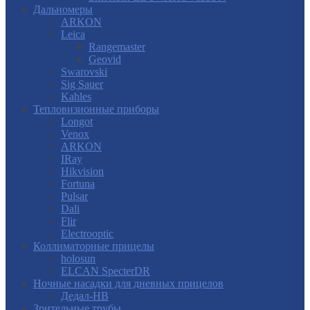
Дальномеры
ARKON
Leica
Rangemaster
Geovid
Swarovski
Sig Sauer
Kahles
Тепловизионные приборы
Longot
Venox
ARKON
IRay
Hikvision
Fortuna
Pulsar
Dali
Flir
Electrooptic
Коллиматорные прицелы
holosun
ELCAN SpecterDR
Ночные насадки для дневных прицелов
Дедал-НВ
Зрительные трубы