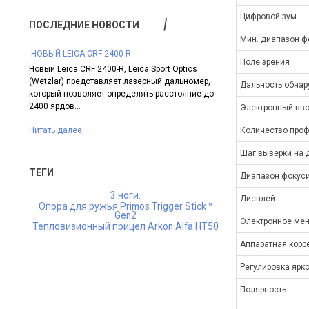
Цифровой зум
ПОСЛЕДНИЕ НОВОСТИ
Мин. диапазон ф
​ НОВЫЙ LEICA CRF 2400-R
НОВИНКА SWAROVSKI 
Поле зрения
Новый Leica CRF 2400-R, Leica Sport Optics
Линейка лучшей в мир
 CRF с
(Wetzlar) представляет лазерный дальномер,
от «Сваровски Оптик
Дальность обнар
С
который позволяет определять расстояние до
моделью – прицелом S
 Leica
2400 ярдов...
Он...
Электронный вво
Количество проф
Читать далее
→
Читать далее
→
Шаг выверки на 
ТЕГИ
Диапазон фокуси
3 ноги.
Дисплей
Опора для ружья Primos Trigger Stick™
Gen2
Электронное ме
Тепловизионный прицел Arkon Alfa HT50
Аппаратная корр
Регулировка ярко
Полярность