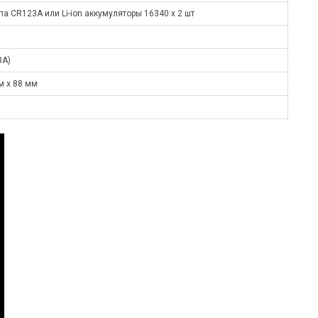
па CR123A или Li-ion аккумуляторы 16340 х 2 шт
3A)
м х 88 мм