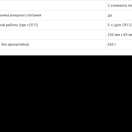
2 элемента ти
чника внешнего питания
да
ой работы (при +25°С)
5 ч (для CR12
230 мм х 83 м
 без кронштейна)
650 г