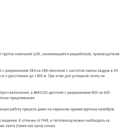
т группы компаний ЦЭК, занимающейся разработкой, производством
 разрешением 384 на 288 пикселей с частотой смены кадров в 50
ся с расстояния до 1400 м. При этом для успешной охоты не
строго включения, а AMOLED-дисплей с разрешением 800 на 600
ртное прицеливание.
ьную работу прицела даже на нарезном оружии крупных калибров.
видения. В отличие от ПНВ, в тепловизор можно наблюдать за
и света (такие как луна) ночью.