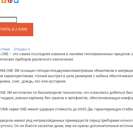
УПИТЬ В 1 КЛИК
a
истики
Отзывы
0
ONE – это самая последняя новинка в линейке тепловизионных прицелов о
тических приборов различного назначения.
NA ONE 3M оснащен пятидесятидвухмиллиметровым объективом и матрицей с
им характеристикам, точный выстрел в цель размером с кабана обеспечивает
ымка, снег, дождь, лес или кустарник.
NE 3M изготовлен по беззатворной технологии, что позволило добиться бы
гладкую, ровную картинку без срывов и артефактов, обеспечивающую комфо
UNA серии ONE имеют ударную стойкость до 6000 Дж, гарантирующую стабил
рицелы имеют ряд непревзойденных преимуществ перед приборами ночного 
уточно. Он не боится засветки днем, ему не нужны дополнительные источник