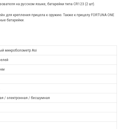
вателя на русском языке, батарейки типа CR123 (2 шт).
ейн для крепления прицела к оружию. Также к прицелу FORTUNA ONE
ные батарейки.
й микроболометр Asi
селей
мкм
К
ая / электронная / бесшумная