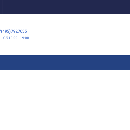
7(495)7927055
н—Сб 10:00—19:00
)