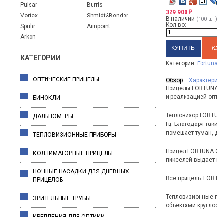
Pulsar
Burris
329 900
₽
Vortex
Shmidt&Bender
В наличии
(100 шт)
Кол-во:
Spuhr
Aimpoint
Arkon
К
КАТЕГОРИИ
Категории:
Fortun
ОПТИЧЕСКИЕ ПРИЦЕЛЫ
Обзор
Характер
Прицелы FORTUNA 
и реализацией оп
БИНОКЛИ
Тепловизор FORTU
ДАЛЬНОМЕРЫ
Гц. Благодаря так
помешает туман, д
ТЕПЛОВИЗИОННЫЕ ПРИБОРЫ
Прицел FORTUNA O
КОЛЛИМАТОРНЫЕ ПРИЦЕЛЫ
пикселей выдает 
НОЧНЫЕ НАСАДКИ ДЛЯ ДНЕВНЫХ
Все прицелы FORT
ПРИЦЕЛОВ
Тепловизионные п
ЗРИТЕЛЬНЫЕ ТРУБЫ
объектами круглос
КРЕПЛЕНИЯ ДЛЯ ОПТИКИ