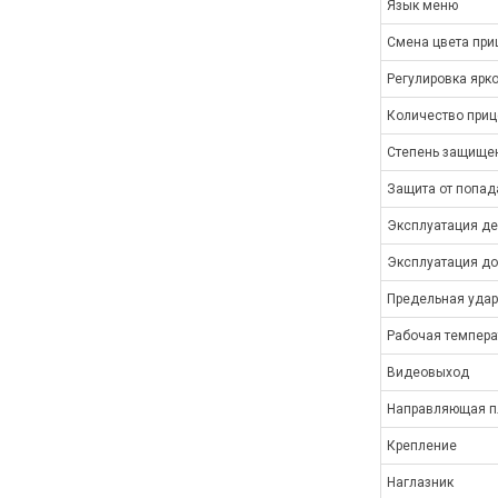
Язык меню
Смена цвета при
Регулировка ярк
Количество приц
Степень защищен
Защита от попад
Эксплуатация де
Эксплуатация до
Предельная удар
Рабочая темпера
Видеовыход
Направляющая п
Крепление
Наглазник