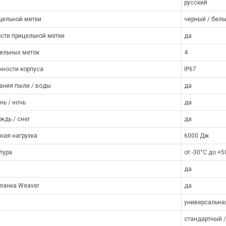
русский
цельной метки
черный / бел
ости прицельной метки
да
ельных меток
4
ности корпуса
IP67
ания пыли / воды
да
нь / ночь
да
ждь / снег
да
ная нагрузка
6000 Дж
тура
от -30°C до +5
да
ланка Weaver
да
универсальна
стандартный /