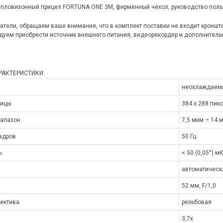
пловизонный прицел FORTUNA ONE 3M, фирменный чехол, руководство пользо
тели, обращаем ваше внимание, что в комплект поставки не входит кроншт
уем приобрести источник внешнего питания, видеорекордер и дополнитель
РАКТЕРИСТИКИ:
неохлаждаемы
рицы
384 х 288 пик
иапазон
7,5 мкм ÷ 14 
адров
50 Гц
ь
< 50 (0,05°) м
автоматическ
52 мм, F/1,0
ектива
резьбовая
3,7х