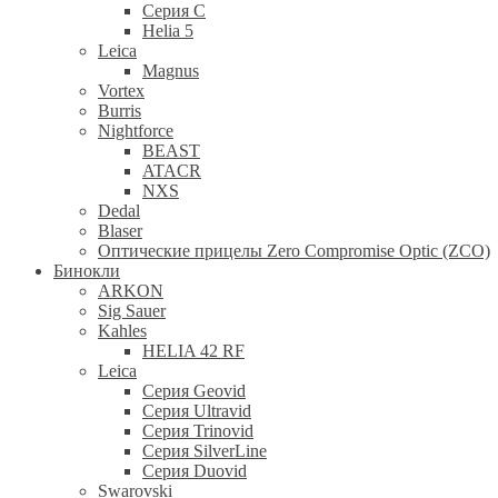
Серия С
Helia 5
Leica
Magnus
Vortex
Burris
Nightforce
BEAST
ATACR
NXS
Dedal
Blaser
Оптические прицелы Zero Compromise Optic (ZCO)
Бинокли
ARKON
Sig Sauer
Kahles
HELIA 42 RF
Leica
Серия Geovid
Серия Ultravid
Серия Trinovid
Серия SilverLine
Серия Duovid
Swarovski