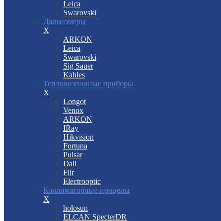
Leica
Swarovski
Дальномеры
X
ARKON
Leica
Swarovski
Sig Sauer
Kahles
Тепловизионные приборы
X
Longot
Venox
ARKON
IRay
Hikvision
Fortuna
Pulsar
Dali
Flir
Electrooptic
Коллиматорные прицелы
X
holosun
ELCAN SpecterDR