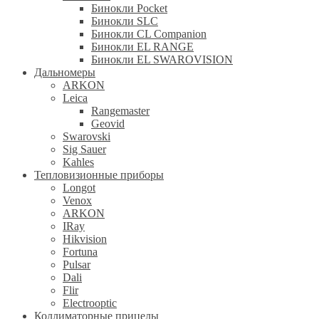
Бинокли Pocket
Бинокли SLC
Бинокли CL Companion
Бинокли EL RANGE
Бинокли EL SWAROVISION
Дальномеры
ARKON
Leica
Rangemaster
Geovid
Swarovski
Sig Sauer
Kahles
Тепловизионные приборы
Longot
Venox
ARKON
IRay
Hikvision
Fortuna
Pulsar
Dali
Flir
Electrooptic
Коллиматорные прицелы