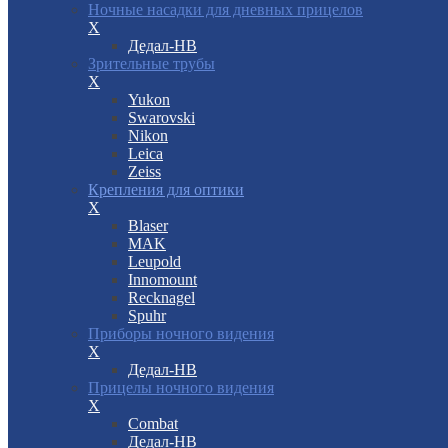
Ночные насадки для дневных прицелов
X
Дедал-НВ
Зрительные трубы
X
Yukon
Swarovski
Nikon
Leica
Zeiss
Крепления для оптики
X
Blaser
MAK
Leupold
Innomount
Recknagel
Spuhr
Приборы ночного видения
X
Дедал-НВ
Прицелы ночного видения
X
Combat
Дедал-НВ