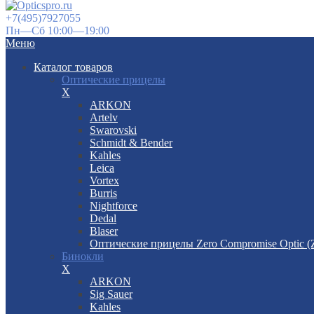
+7(495)7927055
Пн—Сб 10:00—19:00
Меню
Каталог товаров
Оптические прицелы
X
ARKON
Artelv
Swarovski
Schmidt & Bender
Kahles
Leica
Vortex
Burris
Nightforce
Dedal
Blaser
Оптические прицелы Zero Compromise Optic 
Бинокли
X
ARKON
Sig Sauer
Kahles