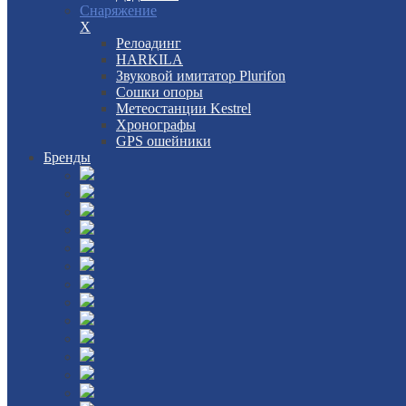
Снаряжение
X
Релоадинг
HARKILA
Звуковой имитатор Plurifon
Сошки опоры
Метеостанции Kestrel
Хронографы
GPS ошейники
Бренды