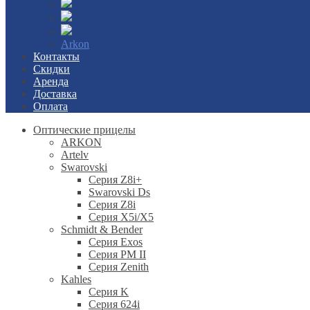
Arkon
Контакты
Скидки
Аренда
Доставка
Оплата
Оптические прицелы
ARKON
Artelv
Swarovski
Серия Z8i+
Swarovski Ds
Серия Z8i
Серия X5i/X5
Schmidt & Bender
Серия Exos
Серия PM II
Cерия Zenith
Kahles
Серия K
Серия 624i