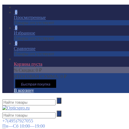
0
Просмотренные
Товары отсутствуют
0
Избранное
Товары отсутствуют
0
Сравнение
Товары отсутствуют
Корзина пуста
% Скидка:
0
₽
ИТОГОВАЯ СУММА:
0
₽
Быстрая покупка
В корзину
+7(495)7927055
Пн—Сб 10:00—19:00