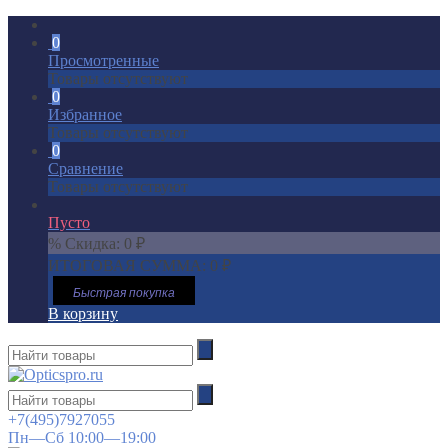
0
Просмотренные
Товары отсутствуют
0
Избранное
Товары отсутствуют
0
Сравнение
Товары отсутствуют
Пусто
% Скидка:
0
₽
ИТОГОВАЯ СУММА:
0
₽
Быстрая покупка
В корзину
+7(495)7927055
Пн—Сб 10:00—19:00