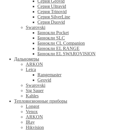
Серия Geovid
Серия Ultravid
Серия Trinovid
Серия SilverLine
Серия Duovid
Swarovski
Бинокли Pocket
Бинокли SLC
Бинокли CL Companion
Бинокли EL RANGE
Бинокли EL SWAROVISION
Дальномеры
ARKON
Leica
Rangemaster
Geovid
Swarovski
Sig Sauer
Kahles
Тепловизионные приборы
Longot
Venox
ARKON
IRay
Hikvision