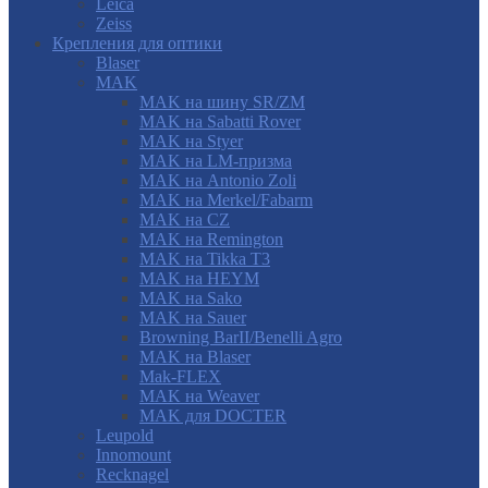
Leica
Zeiss
Крепления для оптики
Blaser
MAK
MAK на шину SR/ZM
MAK на Sabatti Rover
MAK на Styer
MAK на LM-призма
MAK на Antonio Zoli
MAK на Merkel/Fabarm
MAK на CZ
MAK на Remington
MAK на Tikka T3
MAK на HEYM
MAK на Sako
MAK на Sauer
Browning BarII/Benelli Agro
MAK на Blaser
Mak-FLEX
MAK на Weaver
MAK для DOCTER
Leupold
Innomount
Recknagel