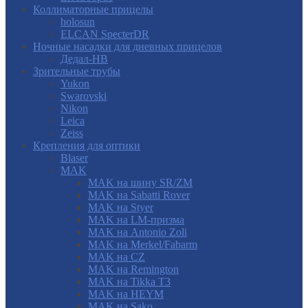
Коллиматорные прицелы
holosun
ELCAN SpecterDR
Ночные насадки для дневных прицелов
Дедал-НВ
Зрительные трубы
Yukon
Swarovski
Nikon
Leica
Zeiss
Крепления для оптики
Blaser
MAK
MAK на шину SR/ZM
MAK на Sabatti Rover
MAK на Styer
MAK на LM-призма
MAK на Antonio Zoli
MAK на Merkel/Fabarm
MAK на CZ
MAK на Remington
MAK на Tikka T3
MAK на HEYM
MAK на Sako