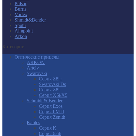
Pulsar
Burris
Vortex
Shmidt&Bender
Spuhr
Aimpoint
Arkon
Категории
Оптические прицелы
ARKON
Artelv
Swarovski
Серия Z8i+
Swarovski Ds
Серия Z8i
Серия X5i/X5
Schmidt & Bender
Серия Exos
Серия PM II
Cерия Zenith
Kahles
Серия K
Серия 624i