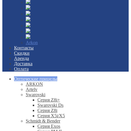
Arkon
Контакты
Скидки
Аренда
Доставка
Оплата
Оптические прицелы
ARKON
Artelv
Swarovski
Серия Z8i+
Swarovski Ds
Серия Z8i
Серия X5i/X5
Schmidt & Bender
Серия Exos