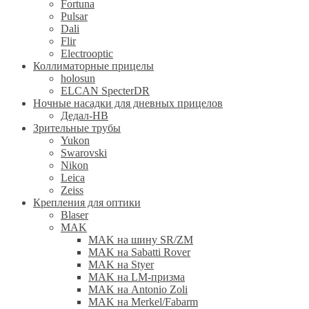
Fortuna
Pulsar
Dali
Flir
Electrooptic
Коллиматорные прицелы
holosun
ELCAN SpecterDR
Ночные насадки для дневных прицелов
Дедал-НВ
Зрительные трубы
Yukon
Swarovski
Nikon
Leica
Zeiss
Крепления для оптики
Blaser
MAK
MAK на шину SR/ZM
MAK на Sabatti Rover
MAK на Styer
MAK на LM-призма
MAK на Antonio Zoli
MAK на Merkel/Fabarm