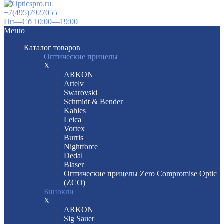
+7(495)7927055
Пн—Сб 10:00—19:00
Меню
Каталог товаров
Оптические прицелы
X
ARKON
Artelv
Swarovski
Schmidt & Bender
Kahles
Leica
Vortex
Burris
Nightforce
Dedal
Blaser
Оптические прицелы Zero Compromise Optic
(ZCO)
Бинокли
X
ARKON
Sig Sauer