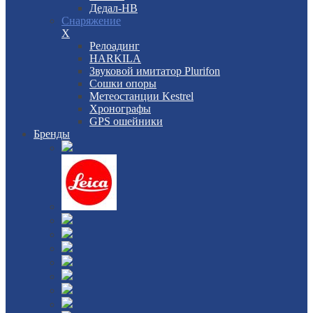
Дедал-НВ
Снаряжение
X
Релоадинг
HARKILA
Звуковой имитатор Plurifon
Сошки опоры
Метеостанции Kestrel
Хронографы
GPS ошейники
Бренды