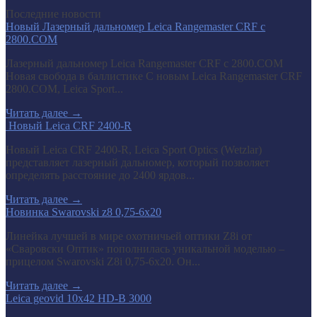
Последние новости
Новый Лазерный дальномер Leica Rangemaster CRF с
2800.COM
Лазерный дальномер Leica Rangemaster CRF с 2800.COM
Новая свобода в баллистике С новым Leica Rangemaster CRF
2800.COM, Leica Sport...
Читать далее
→
​ Новый Leica CRF 2400-R
Новый Leica CRF 2400-R, Leica Sport Optics (Wetzlar)
представляет лазерный дальномер, который позволяет
определять расстояние до 2400 ярдов...
Читать далее
→
Новинка Swarovski z8 0,75-6x20
Линейка лучшей в мире охотничьей оптики Z8i от
«Сваровски Оптик» пополнилась уникальной моделью –
прицелом Swarovski Z8i 0,75-6x20. Он...
Читать далее
→
Leica geovid 10x42 HD-B 3000