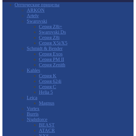
Оптические прицелы
ARKON
Artelv
Swarovski
Серия Z8i+
Swarovski Ds
Серия Z8i
Серия X5i/X5
Schmidt & Bender
Серия Exos
Серия PM II
Cерия Zenith
Kahles
Серия K
Серия 624i
Серия С
Helia 5
Leica
Magnus
Vortex
Burris
Nightforce
BEAST
ATACR
NXS