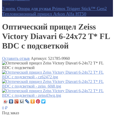
Теги
3 ноги.
Опора для ружья Primos Trigger Stick™ Gen2
Тепловизионный прицел Arkon Alfa HT50
Оптический прицел Zeiss
Victory Diavari 6-24x72 T* FL
BDC с подсветкой
Оставить отзыв
Артикул:
521785-9960
0
₽
Под заказ