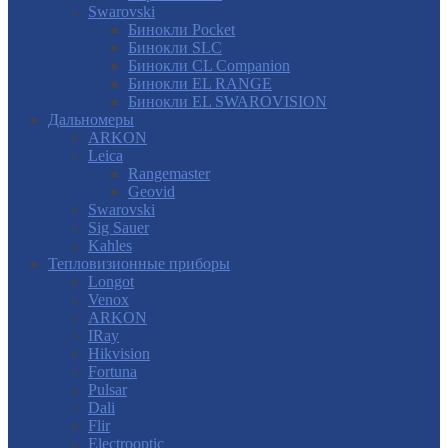
Swarovski
Бинокли Pocket
Бинокли SLC
Бинокли CL Companion
Бинокли EL RANGE
Бинокли EL SWAROVISION
Дальномеры
ARKON
Leica
Rangemaster
Geovid
Swarovski
Sig Sauer
Kahles
Тепловизионные приборы
Longot
Venox
ARKON
IRay
Hikvision
Fortuna
Pulsar
Dali
Flir
Electrooptic