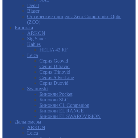
Dedal
Blaser
Оптические прицелы Zero Compromise Optic
(ZCO)
Бинокли
ARKON
Sig Sauer
Kahles
HELIA 42 RF
Leica
Серия Geovid
Серия Ultravid
Серия Trinovid
Серия SilverLine
Серия Duovid
Swarovski
Бинокли Pocket
Бинокли SLC
Бинокли CL Companion
Бинокли EL RANGE
Бинокли EL SWAROVISION
Дальномеры
ARKON
Leica