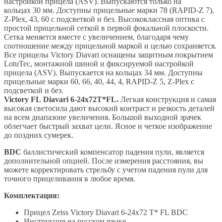
настройкой прицела (ASV). Выпускаются только на
кольцах
30 мм
. Доступны прицельные марки 78 (RAPID-Z 7),
Z-Plex, 43, 60 с подсветкой и без. Высококлассная оптика с
простой прицельной сеткой в первой фокальной плоскости.
Сетка меняется вместе с увеличением, благодаря чему
соотношение между прицельной маркой и целью сохраняется.
Все прицелы Victory Diavari оснащены защитным покрытием
LotuTec, монтажной шиной и фиксируемой настройкой
прицела (ASV). Выпускается на кольцах
34 мм
. Доступны
прицельные марки 60, 66, 40, 44, 4, RAPID-Z 5, Z-Plex с
подсветкой и без.
Victory
FL
Diavari 6-24х
72Т
*FL.
Легкая конструкция и самая
высокая светосила дают высокий контраст и резкость деталей
на всем диапазоне увеличения. Большой выходной зрачек
облегчает быстрый захват цели. Ясное и четкое изображение
до поздних сумерек.
BDC
баллистический компенсатор падения пули, является
дополнительной опцией. После измерения расстояния, вы
можете корректировать стрельбу с учетом падения пули для
точного прицеливания в любое время.
Комплектация:
Прицел Zeiss Victory Diavari 6-24x72 T* FL BDC
Инструкция на русском языке