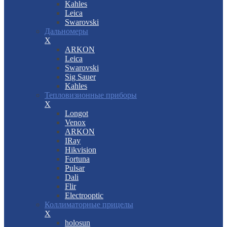
Kahles
Leica
Swarovski
Дальномеры
X
ARKON
Leica
Swarovski
Sig Sauer
Kahles
Тепловизионные приборы
X
Longot
Venox
ARKON
IRay
Hikvision
Fortuna
Pulsar
Dali
Flir
Electrooptic
Коллиматорные прицелы
X
holosun