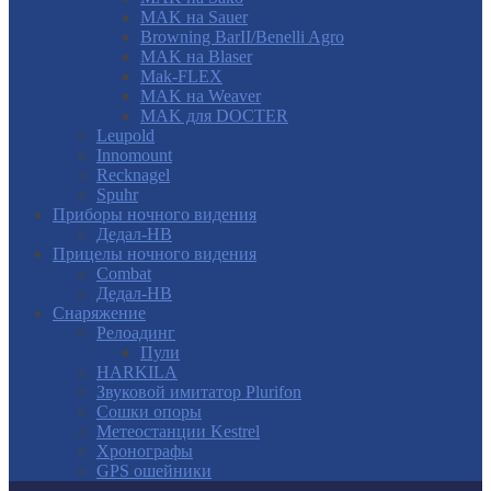
MAK на Sauer
Browning BarII/Benelli Agro
MAK на Blaser
Mak-FLEX
MAK на Weaver
MAK для DOCTER
Leupold
Innomount
Recknagel
Spuhr
Приборы ночного видения
Дедал-НВ
Прицелы ночного видения
Combat
Дедал-НВ
Снаряжение
Релоадинг
Пули
HARKILA
Звуковой имитатор Plurifon
Сошки опоры
Метеостанции Kestrel
Хронографы
GPS ошейники