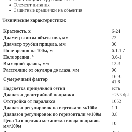
Элемент питания
Защитные крышечки на объектив
Технические характеристики:
Кратность, x
6-24
Диаметр линзы объектива, мм
72
Диаметр трубки прицела, мм
30
Поле зрения на 100м, м
6.1-1.7
Поле зрения, °
3.6-1
Выходной зрачок, мм
12-3
Расстояние от окуляра до глаза, мм
90
16.9-
Сумеречный фактор
41.6
Подсветка прицельной сетки
есть
Диапазон диоптрийной поправки
+2/-3 dpt
Отстройка от паралакса
1652
Диапазон регулировок по вертикали м/100м
1.1
Диапазон регулировок по горизонтали м/100м
0.8
Цена 1-го щелчка механизма ввода поправок
10
мм/100м