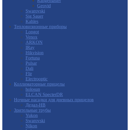
Rangemaster
Geovid
Swarovski
Sig Sauer
Kahles
Тепловизионные приборы
Longot
Venox
ARKON
IRay
Hikvision
Fortuna
Pulsar
Dali
Flir
Electrooptic
Коллиматорные прицелы
holosun
ELCAN SpecterDR
Ночные насадки для дневных прицелов
Дедал-НВ
Зрительные трубы
Yukon
Swarovski
Nikon