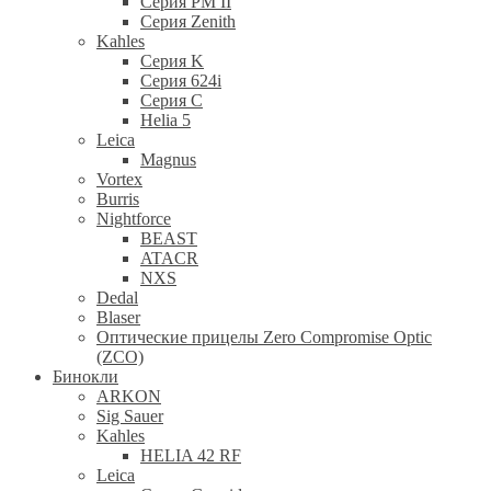
Серия PM II
Cерия Zenith
Kahles
Серия K
Серия 624i
Серия С
Helia 5
Leica
Magnus
Vortex
Burris
Nightforce
BEAST
ATACR
NXS
Dedal
Blaser
Оптические прицелы Zero Compromise Optic
(ZCO)
Бинокли
ARKON
Sig Sauer
Kahles
HELIA 42 RF
Leica