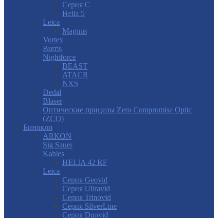
Серия С
Helia 5
Leica
Magnus
Vortex
Burris
Nightforce
BEAST
ATACR
NXS
Dedal
Blaser
Оптические прицелы Zero Compromise Optic
(ZCO)
Бинокли
ARKON
Sig Sauer
Kahles
HELIA 42 RF
Leica
Серия Geovid
Серия Ultravid
Серия Trinovid
Серия SilverLine
Серия Duovid