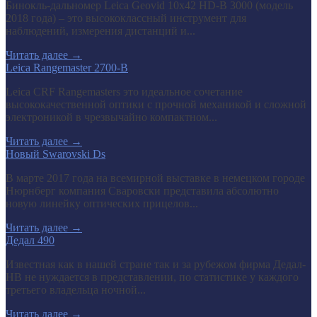
Бинокль-дальномер Leica Geovid 10x42 HD-В 3000 (модель
2018 года) – это высококлассный инструмент для
наблюдений, измерения дистанций и...
Читать далее
→
Leica Rangemaster 2700-B
Leica CRF Rangemasters это идеальное сочетание
высококачественной оптики с прочной механикой и сложной
электроникой в чрезвычайно компактном...
Читать далее
→
Новый Swarovski Ds
В марте 2017 года на всемирной выставке в немецком городе
Нюрнберг компания Сваровски представила абсолютно
новую линейку оптических прицелов...
Читать далее
→
Дедал 490
Известная как в нашей стране так и за рубежом фирма Дедал-
НВ не нуждается в представлении, по статистике у каждого
третьего владельца ночной...
Читать далее
→