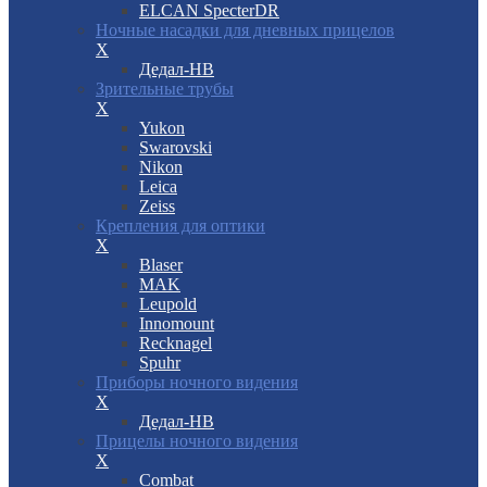
ELCAN SpecterDR
Ночные насадки для дневных прицелов
X
Дедал-НВ
Зрительные трубы
X
Yukon
Swarovski
Nikon
Leica
Zeiss
Крепления для оптики
X
Blaser
MAK
Leupold
Innomount
Recknagel
Spuhr
Приборы ночного видения
X
Дедал-НВ
Прицелы ночного видения
X
Combat