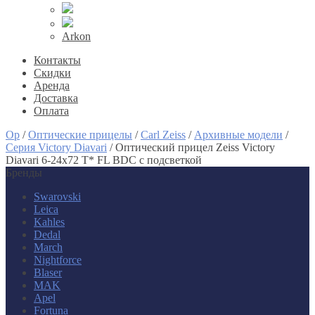
Arkon
Контакты
Скидки
Аренда
Доставка
Оплата
Op
/
Оптические прицелы
/
Carl Zeiss
/
Архивные модели
/
Серия Victory Diavari
/
Оптический прицел Zeiss Victory
Diavari 6-24x72 T* FL BDC с подсветкой
Бренды
Swarovski
Leica
Kahles
Dedal
March
Nightforce
Blaser
MAK
Apel
Fortuna