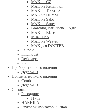
MAK на CZ
MAK на Remington
MAK на Tikka T3
MAK на HEYM
MAK на Sako
MAK на Sauer
Browning BarII/Benelli Agro
MAK на Blaser
Mak-FLEX
MAK на Weaver
MAK для DOCTER
Leupold
Innomount
Recknagel
Spuhr
Приборы ночного видения
Дедал-НВ
Прицелы ночного видения
Combat
Дедал-НВ
Снаряжение
Релоадинг
Пули
HARKILA
Звуковой имитатор Plurifon