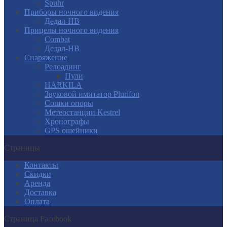
Spuhr
Приборы ночного видения
Дедал-НВ
Прицелы ночного видения
Combat
Дедал-НВ
Снаряжение
Релоадинг
Пули
HARKILA
Звуковой имитатор Plurifon
Сошки опоры
Метеостанции Kestrel
Хронографы
GPS ошейники
Страницы
Контакты
Скидки
Аренда
Доставка
Оплата
Страница Facebook