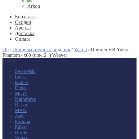
Arkon
Контакты
Скидки
Аренда
Доставка
Оплата
Op
/
Прицелы ночного видения
/
Yukon
/
Прицел НВ Yukon
Phantom 4x60 (пок. 2+) Weaver
Бренды
Swarovski
Leica
Kahles
Dedal
March
Nightforce
Blaser
MAK
Apel
Fortuna
Pulsar
Burris
Vortex