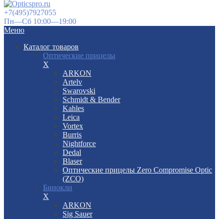
+7(495)7927055
Пн—Сб 10:00—19:00
Меню
Каталог товаров
Оптические прицелы
X
ARKON
Artelv
Swarovski
Schmidt & Bender
Kahles
Leica
Vortex
Burris
Nightforce
Dedal
Blaser
Оптические прицелы Zero Compromise Optic
(ZCO)
Бинокли
X
ARKON
Sig Sauer