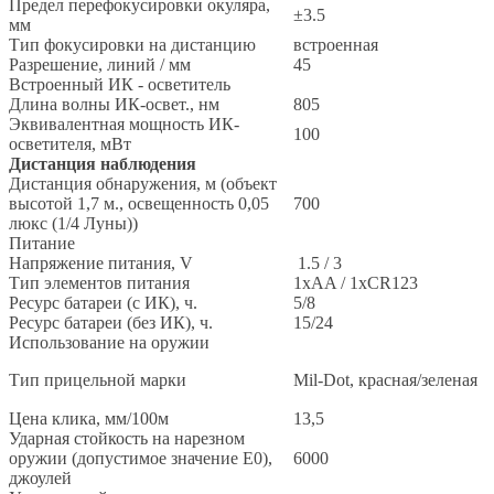
Предел перефокусировки окуляра,
±3.5
мм
Тип фокусировки на дистанцию
встроенная
Разрешение, линий / мм
45
Встроенный ИК - осветитель
Длина волны ИК-освет., нм
805
Эквивалентная мощность ИК-
100
осветителя, мВт
Дистанция наблюдения
Дистанция обнаружения, м (объект
высотой 1,7 м., освещенность 0,05
700
люкс (1/4 Луны))
Питание
Напряжение питания, V
1.5 / 3
Тип элементов питания
1xAA / 1xCR123
Ресурс батареи (с ИК), ч.
5/8
Ресурс батареи (без ИК), ч.
15/24
Использование на оружии
Тип прицельной марки
Mil-Dot, красная/зеленая
Цена клика, мм/100м
13,5
Ударная стойкость на нарезном
оружии (допустимое значение E0),
6000
джоулей