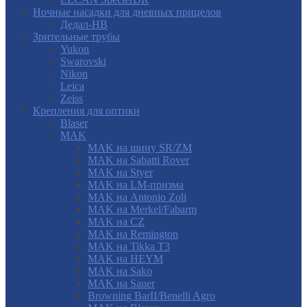
Ночные насадки для дневных прицелов
Дедал-НВ
Зрительные трубы
Yukon
Swarovski
Nikon
Leica
Zeiss
Крепления для оптики
Blaser
MAK
MAK на шину SR/ZM
MAK на Sabatti Rover
MAK на Styer
MAK на LM-призма
MAK на Antonio Zoli
MAK на Merkel/Fabarm
MAK на CZ
MAK на Remington
MAK на Tikka T3
MAK на HEYM
MAK на Sako
MAK на Sauer
Browning BarII/Benelli Agro