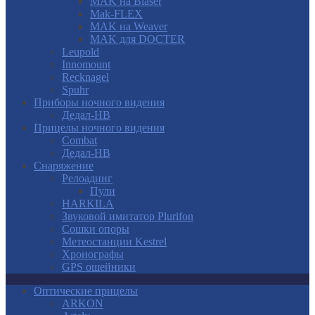
MAK на Blaser
Mak-FLEX
MAK на Weaver
MAK для DOCTER
Leupold
Innomount
Recknagel
Spuhr
Приборы ночного видения
Дедал-НВ
Прицелы ночного видения
Combat
Дедал-НВ
Снаряжение
Релоадинг
Пули
HARKILA
Звуковой имитатор Plurifon
Сошки опоры
Метеостанции Kestrel
Хронографы
GPS ошейники
Оптические прицелы
ARKON