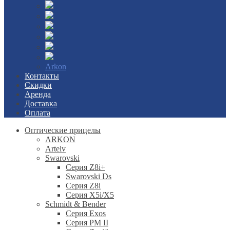
Arkon
Контакты
Скидки
Аренда
Доставка
Оплата
Оптические прицелы
ARKON
Artelv
Swarovski
Серия Z8i+
Swarovski Ds
Серия Z8i
Серия X5i/X5
Schmidt & Bender
Серия Exos
Серия PM II