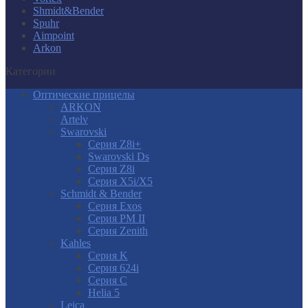
Shmidt&Bender
Spuhr
Aimpoint
Arkon
Категории
Оптические прицелы
ARKON
Artelv
Swarovski
Серия Z8i+
Swarovski Ds
Серия Z8i
Серия X5i/X5
Schmidt & Bender
Серия Exos
Серия PM II
Cерия Zenith
Kahles
Серия K
Серия 624i
Серия С
Helia 5
Leica