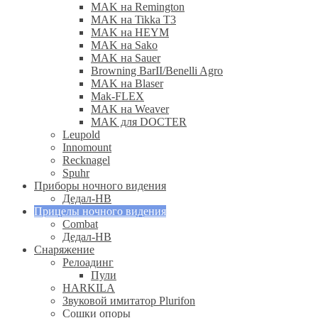
MAK на Remington
MAK на Tikka T3
MAK на HEYM
MAK на Sako
MAK на Sauer
Browning BarII/Benelli Agro
MAK на Blaser
Mak-FLEX
MAK на Weaver
MAK для DOCTER
Leupold
Innomount
Recknagel
Spuhr
Приборы ночного видения
Дедал-НВ
Прицелы ночного видения
Combat
Дедал-НВ
Снаряжение
Релоадинг
Пули
HARKILA
Звуковой имитатор Plurifon
Сошки опоры