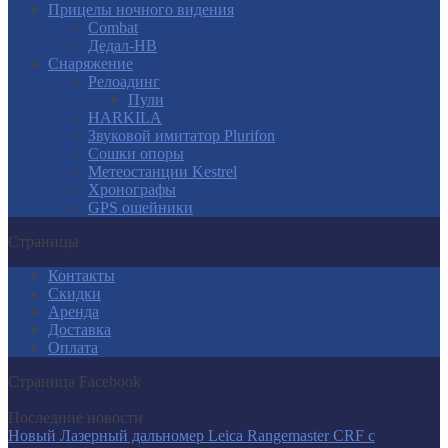
Прицелы ночного видения
Combat
Дедал-НВ
Снаряжение
Релоадинг
Пули
HARKILA
Звуковой имитатор Plurifon
Сошки опоры
Метеостанции Kestrel
Хронографы
GPS ошейники
Страницы
Контакты
Скидки
Аренда
Доставка
Оплата
Страница Facebook
Последние новости
Новый Лазерный дальномер Leica Rangemaster CRF с