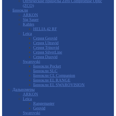
Оптические прицелы Zero Compromise Optic
(ZCO)
Бинокли
ARKON
Sig Sauer
Kahles
HELIA 42 RF
Leica
Серия Geovid
Серия Ultravid
Серия Trinovid
Серия SilverLine
Серия Duovid
Swarovski
Бинокли Pocket
Бинокли SLC
Бинокли CL Companion
Бинокли EL RANGE
Бинокли EL SWAROVISION
Дальномеры
ARKON
Leica
Rangemaster
Geovid
Swarovski