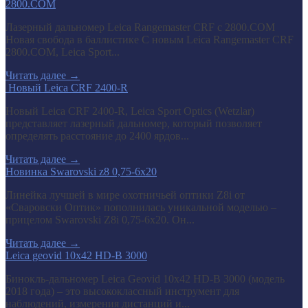
2800.COM
Лазерный дальномер Leica Rangemaster CRF с 2800.COM
Новая свобода в баллистике С новым Leica Rangemaster CRF
2800.COM, Leica Sport...
Читать далее
→
​ Новый Leica CRF 2400-R
Новый Leica CRF 2400-R, Leica Sport Optics (Wetzlar)
представляет лазерный дальномер, который позволяет
определять расстояние до 2400 ярдов...
Читать далее
→
Новинка Swarovski z8 0,75-6x20
Линейка лучшей в мире охотничьей оптики Z8i от
«Сваровски Оптик» пополнилась уникальной моделью –
прицелом Swarovski Z8i 0,75-6x20. Он...
Читать далее
→
Leica geovid 10x42 HD-B 3000
Бинокль-дальномер Leica Geovid 10x42 HD-В 3000 (модель
2018 года) – это высококлассный инструмент для
наблюдений, измерения дистанций и...