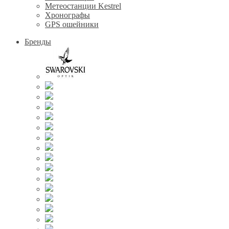
Метеостанции Kestrel
Хронографы
GPS ошейники
Бренды