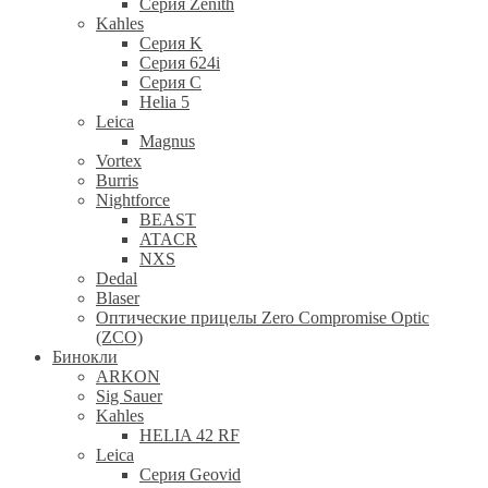
Cерия Zenith
Kahles
Серия K
Серия 624i
Серия С
Helia 5
Leica
Magnus
Vortex
Burris
Nightforce
BEAST
ATACR
NXS
Dedal
Blaser
Оптические прицелы Zero Compromise Optic
(ZCO)
Бинокли
ARKON
Sig Sauer
Kahles
HELIA 42 RF
Leica
Серия Geovid