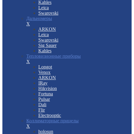
Kahles
Leica
Swarovski
Дальномеры
X
ARKON
Leica
Swarovski
Sig Sauer
Kahles
Тепловизионные приборы
X
Longot
Venox
ARKON
IRay
Hikvision
Fortuna
Pulsar
Dali
Flir
Electrooptic
Коллиматорные прицелы
X
holosun