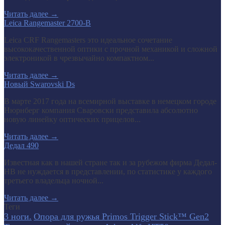
Читать далее
→
Leica Rangemaster 2700-B
Leica CRF Rangemasters это идеальное сочетание
высококачественной оптики с прочной механикой и сложной
электроникой в чрезвычайно компактном...
Читать далее
→
Новый Swarovski Ds
В марте 2017 года на всемирной выставке в немецком городе
Нюрнберг компания Сваровски представила абсолютно
новую линейку оптических прицелов...
Читать далее
→
Дедал 490
Известная как в нашей стране так и за рубежом фирма Дедал-
НВ не нуждается в представлении, по статистике у каждого
третьего владельца ночной...
Читать далее
→
Теги
3 ноги.
Опора для ружья Primos Trigger Stick™ Gen2