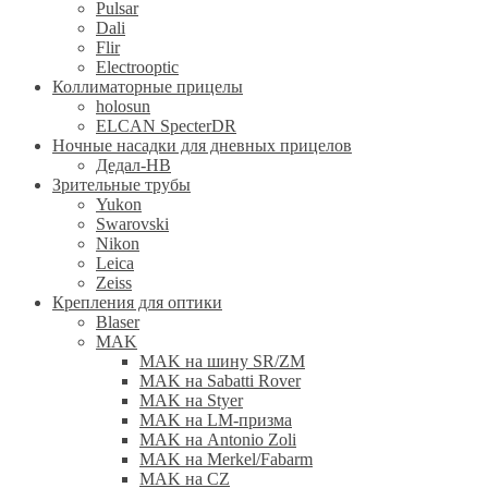
Pulsar
Dali
Flir
Electrooptic
Коллиматорные прицелы
holosun
ELCAN SpecterDR
Ночные насадки для дневных прицелов
Дедал-НВ
Зрительные трубы
Yukon
Swarovski
Nikon
Leica
Zeiss
Крепления для оптики
Blaser
MAK
MAK на шину SR/ZM
MAK на Sabatti Rover
MAK на Styer
MAK на LM-призма
MAK на Antonio Zoli
MAK на Merkel/Fabarm
MAK на CZ