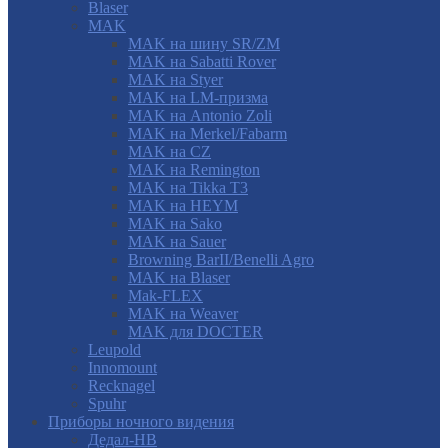
Blaser
MAK
MAK на шину SR/ZM
MAK на Sabatti Rover
MAK на Styer
MAK на LM-призма
MAK на Antonio Zoli
MAK на Merkel/Fabarm
MAK на CZ
MAK на Remington
MAK на Tikka T3
MAK на HEYM
MAK на Sako
MAK на Sauer
Browning BarII/Benelli Agro
MAK на Blaser
Mak-FLEX
MAK на Weaver
MAK для DOCTER
Leupold
Innomount
Recknagel
Spuhr
Приборы ночного видения
Дедал-НВ