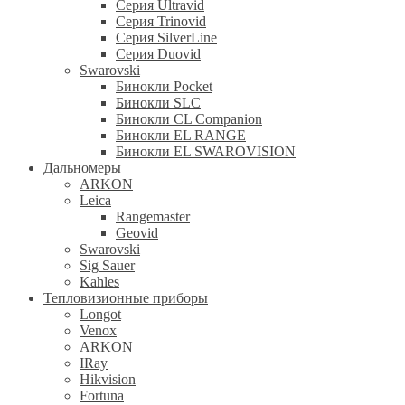
Серия Ultravid
Серия Trinovid
Серия SilverLine
Серия Duovid
Swarovski
Бинокли Pocket
Бинокли SLC
Бинокли CL Companion
Бинокли EL RANGE
Бинокли EL SWAROVISION
Дальномеры
ARKON
Leica
Rangemaster
Geovid
Swarovski
Sig Sauer
Kahles
Тепловизионные приборы
Longot
Venox
ARKON
IRay
Hikvision
Fortuna