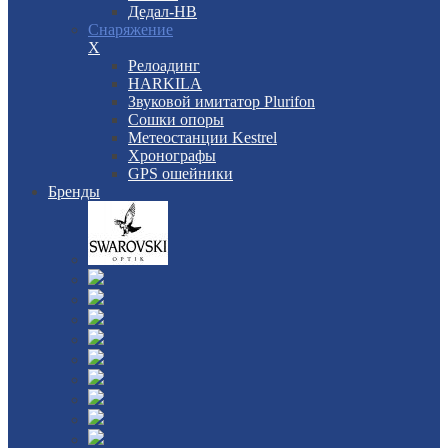
Дедал-НВ
Снаряжение
X
Релоадинг
HARKILA
Звуковой имитатор Plurifon
Сошки опоры
Метеостанции Kestrel
Хронографы
GPS ошейники
Бренды