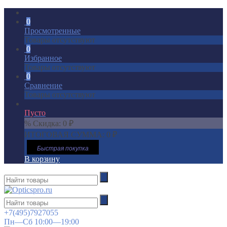
0
Просмотренные
Товары отсутствуют
0
Избранное
Товары отсутствуют
0
Сравнение
Товары отсутствуют
Пусто
% Скидка:
0
₽
ИТОГОВАЯ СУММА:
0
₽
Быстрая покупка
В корзину
+7(495)7927055
Пн—Сб 10:00—19:00