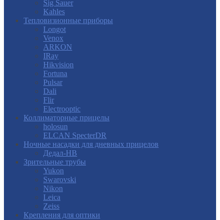
Sig Sauer
Kahles
Тепловизионные приборы
Longot
Venox
ARKON
IRay
Hikvision
Fortuna
Pulsar
Dali
Flir
Electrooptic
Коллиматорные прицелы
holosun
ELCAN SpecterDR
Ночные насадки для дневных прицелов
Дедал-НВ
Зрительные трубы
Yukon
Swarovski
Nikon
Leica
Zeiss
Крепления для оптики