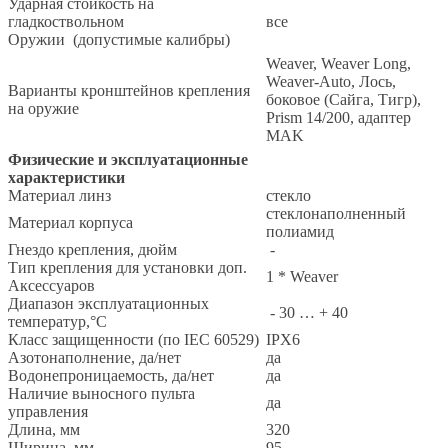
Ударная стойкость на
гладкоствольном
все
Оружии (допустимые калибры)
Weaver, Weaver Long,
Weaver-Auto, Лось,
Варианты кронштейнов крепления
боковое (Сайга, Тигр),
на оружие
Prism 14/200, адаптер
MAK
Физические и эксплуатационные
характеристики
Материал линз
стекло
стеклонаполненный
Материал корпуса
полиамид
Гнездо крепления, дюйм
-
Тип крепления для установки доп.
1 * Weaver
Аксессуаров
Диапазон эксплуатационных
- 30 … + 40
температур,°С
Класс защищенности (по IEC 60529)
IPX6
Азотонаполнение, да/нет
да
Водонепроницаемость, да/нет
да
Наличие выносного пульта
да
управления
Длина, мм
320
Ширина, мм
95