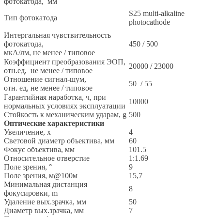
фотокатода, мм
S25 multi-alkaline
Тип фотокатода
photocathode
Интергальная чувствительность
фотокатода,
450 / 500
мкА/лм, не менее / типовое
Коэффициент преобразования ЭОП,
20000 / 23000
отн.ед, не менее / типовое
Отношение сигнал-шум,
50 / 55
отн. ед, не менее / типовое
Гарантийная наработка, ч, при
10000
нормальных условиях эксплуатации
Стойкость к механическим ударам, g
500
Оптические характеристики
Увеличение, x
4
Световой диаметр объектива, мм
60
Фокус объектива, мм
101.5
Относительное отверстие
1:1.69
Поле зрения, °
9
Поле зрения, м@100м
15,7
Минимальная дистанция
8
фокусировки, m
Удаление вых.зрачка, мм
50
Диаметр вых.зрачка, мм
7