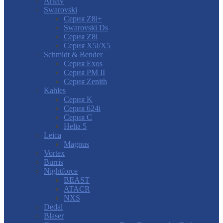
Artelv
Swarovski
Серия Z8i+
Swarovski Ds
Серия Z8i
Серия X5i/X5
Schmidt & Bender
Серия Exos
Серия PM II
Cерия Zenith
Kahles
Серия K
Серия 624i
Серия С
Helia 5
Leica
Magnus
Vortex
Burris
Nightforce
BEAST
ATACR
NXS
Dedal
Blaser