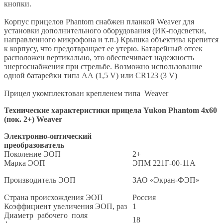
кнопки.
Корпус прицелов Phantom снабжен планкой Weaver для
установки дополнительного оборудования (ИК-подсветки,
направленного микрофона и т.п.) Крышка объектива крепится
к корпусу, что предотвращает ее утерю. Батарейный отсек
расположен вертикально, это обеспечивает надежность
энергоснабжения при стрельбе. Возможно использование
одной батарейки типа АА (1,5 V) или CR123 (3 V)
Прицел укомплектован крепленем типа Weaver
Технические характеристики прицела Yukon Phantom 4x60
(пок. 2+) Weaver
Электронно-оптический
преобразователь
Поколение ЭОП
2+
Марка ЭОП
ЭПM 221Г-00-11А
Производитель ЭОП
ЗАО «Экран-ФЭП»
Страна происхождения ЭОП
Россия
Коэффициент увеличения ЭОП, раз
1
Диаметр рабочего поля
18