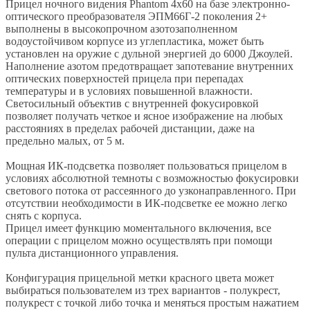
Прицел ночного видения Phantom 4х60 на базе электронно-
оптического преобразователя ЭПМ66Г-2 поколения 2+
выполнены в высокопрочном азотозаполненном
водоустойчивом корпусе из углепластика, может быть
установлен на оружие с дульной энергией до 6000 Джоулей.
Наполнение азотом предотвращает запотевание внутренних
оптических поверхностей прицела при перепадах
температуры и в условиях повышенной влажности.
Светосильный объектив с внутренней фокусировкой
позволяет получать четкое и ясное изображение на любых
расстояниях в пределах рабочей дистанции, даже на
предельно малых, от 5 м.
Мощная ИК-подсветка позволяет пользоваться прицелом в
условиях абсолютной темноты с возможностью фокусировки
светового потока от рассеянного до узконаправленного. При
отсутствии необходимости в ИК-подсветке ее можно легко
снять с корпуса.
Прицел имеет функцию моментального включения, все
операции с прицелом можно осуществлять при помощи
пульта дистанционного управления.
Конфигурация прицельной метки красного цвета может
выбираться пользователем из трех вариантов - полукрест,
полукрест с точкой либо точка и меняться простым нажатием