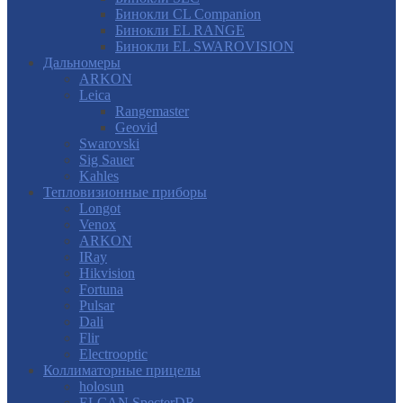
Бинокли CL Companion
Бинокли EL RANGE
Бинокли EL SWAROVISION
Дальномеры
ARKON
Leica
Rangemaster
Geovid
Swarovski
Sig Sauer
Kahles
Тепловизионные приборы
Longot
Venox
ARKON
IRay
Hikvision
Fortuna
Pulsar
Dali
Flir
Electrooptic
Коллиматорные прицелы
holosun
ELCAN SpecterDR