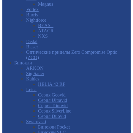
Magnus
Vortex
Burris
Nightforce
BEAST
ATACR
NXS
Dedal
Blaser
Оптические прицелы Zero Compromise Optic
(ZCO)
Бинокли
ARKON
Sig Sauer
Kahles
HELIA 42 RF
Leica
Серия Geovid
Серия Ultravid
Серия Trinovid
Серия SilverLine
Серия Duovid
Swarovski
Бинокли Pocket
Бинокли SLC