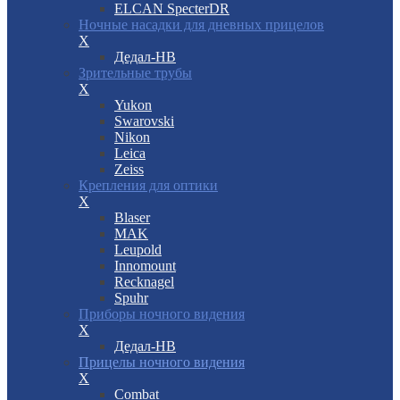
ELCAN SpecterDR
Ночные насадки для дневных прицелов
X
Дедал-НВ
Зрительные трубы
X
Yukon
Swarovski
Nikon
Leica
Zeiss
Крепления для оптики
X
Blaser
MAK
Leupold
Innomount
Recknagel
Spuhr
Приборы ночного видения
X
Дедал-НВ
Прицелы ночного видения
X
Combat