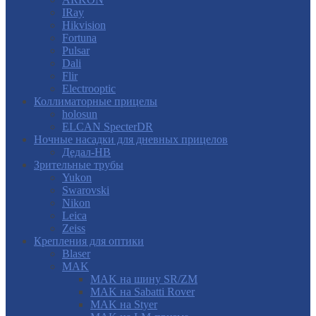
IRay
Hikvision
Fortuna
Pulsar
Dali
Flir
Electrooptic
Коллиматорные прицелы
holosun
ELCAN SpecterDR
Ночные насадки для дневных прицелов
Дедал-НВ
Зрительные трубы
Yukon
Swarovski
Nikon
Leica
Zeiss
Крепления для оптики
Blaser
MAK
MAK на шину SR/ZM
MAK на Sabatti Rover
MAK на Styer