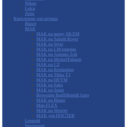
Nikon
Leica
Zeiss
Крепления для оптики
Blaser
MAK
MAK на шину SR/ZM
MAK на Sabatti Rover
MAK на Styer
MAK на LM-призма
MAK на Antonio Zoli
MAK на Merkel/Fabarm
MAK на CZ
MAK на Remington
MAK на Tikka T3
MAK на HEYM
MAK на Sako
MAK на Sauer
Browning BarII/Benelli Agro
MAK на Blaser
Mak-FLEX
MAK на Weaver
MAK для DOCTER
Leupold
Innomount