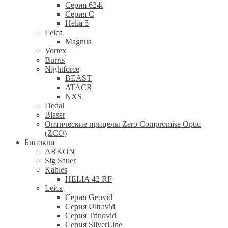
Серия 624i
Серия С
Helia 5
Leica
Magnus
Vortex
Burris
Nightforce
BEAST
ATACR
NXS
Dedal
Blaser
Оптические прицелы Zero Compromise Optic
(ZCO)
Бинокли
ARKON
Sig Sauer
Kahles
HELIA 42 RF
Leica
Серия Geovid
Серия Ultravid
Серия Trinovid
Серия SilverLine