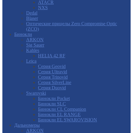
ATACR
NXS
Dedal
Blaser
Оптические прицелы Zero Compromise Optic
(ZCO)
Бинокли
ARKON
Sig Sauer
Kahles
HELIA 42 RF
Leica
Серия Geovid
Серия Ultravid
Серия Trinovid
Серия SilverLine
Серия Duovid
Swarovski
Бинокли Pocket
Бинокли SLC
Бинокли CL Companion
Бинокли EL RANGE
Бинокли EL SWAROVISION
Дальномеры
ARKON