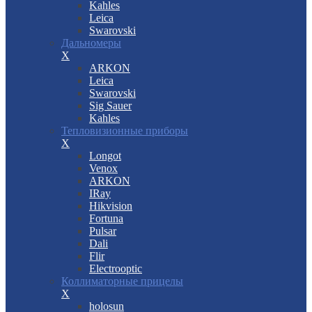
Kahles
Leica
Swarovski
Дальномеры
X
ARKON
Leica
Swarovski
Sig Sauer
Kahles
Тепловизионные приборы
X
Longot
Venox
ARKON
IRay
Hikvision
Fortuna
Pulsar
Dali
Flir
Electrooptic
Коллиматорные прицелы
X
holosun