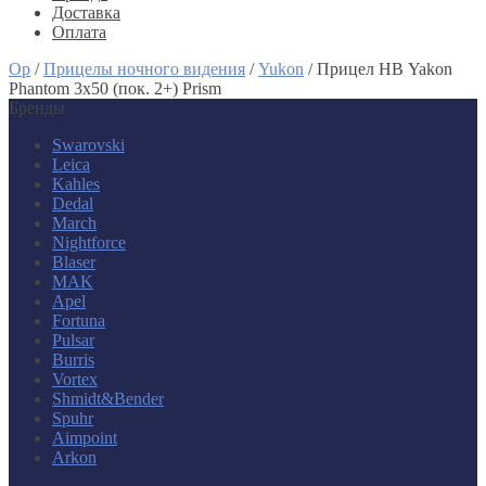
Доставка
Оплата
Op
/
Прицелы ночного видения
/
Yukon
/
Прицел НВ Yakon
Phantom 3x50 (пок. 2+) Prism
Бренды
Swarovski
Leica
Kahles
Dedal
March
Nightforce
Blaser
MAK
Apel
Fortuna
Pulsar
Burris
Vortex
Shmidt&Bender
Spuhr
Aimpoint
Arkon