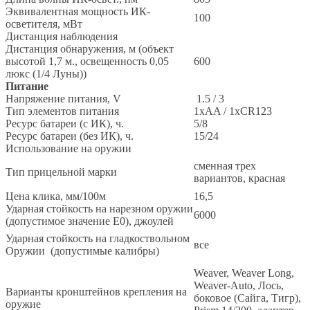
Эквивалентная мощность ИК-
100
осветителя, мВт
Дистанция наблюдения
Дистанция обнаружения, м (объект
высотой 1,7 м., освещенность 0,05
600
люкс (1/4 Луны))
Питание
Напряжение питания, V
1.5 / 3
Тип элементов питания
1xAA / 1xCR123
Ресурс батареи (с ИК), ч.
5/8
Ресурс батареи (без ИК), ч.
15/24
Использование на оружии
сменная трех
Тип прицельной марки
вариантов, красная
Цена клика, мм/100м
16,5
Ударная стойкость на нарезном оружии
6000
(допустимое значение E0), джоулей
Ударная стойкость на гладкоствольном
все
Оружии (допустимые калибры)
Weaver, Weaver Long,
Weaver-Auto, Лось,
Варианты кронштейнов крепления на
боковое (Сайга, Тигр),
оружие