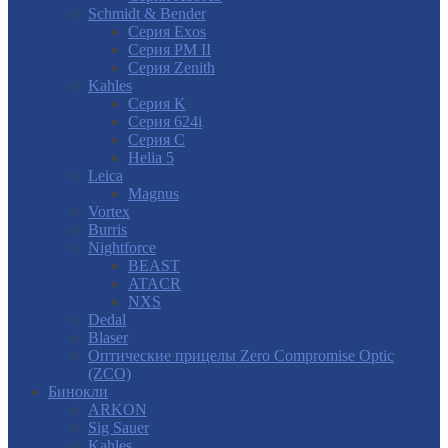
Schmidt & Bender
Серия Exos
Серия PM II
Cерия Zenith
Kahles
Серия K
Серия 624i
Серия С
Helia 5
Leica
Magnus
Vortex
Burris
Nightforce
BEAST
ATACR
NXS
Dedal
Blaser
Оптические прицелы Zero Compromise Optic
(ZCO)
Бинокли
ARKON
Sig Sauer
Kahles