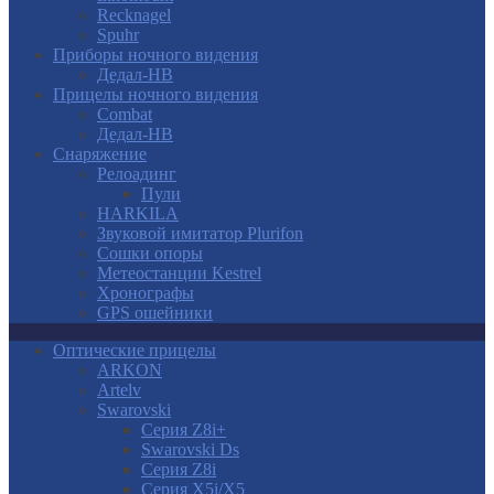
Recknagel
Spuhr
Приборы ночного видения
Дедал-НВ
Прицелы ночного видения
Combat
Дедал-НВ
Снаряжение
Релоадинг
Пули
HARKILA
Звуковой имитатор Plurifon
Сошки опоры
Метеостанции Kestrel
Хронографы
GPS ошейники
Оптические прицелы
ARKON
Artelv
Swarovski
Серия Z8i+
Swarovski Ds
Серия Z8i
Серия X5i/X5