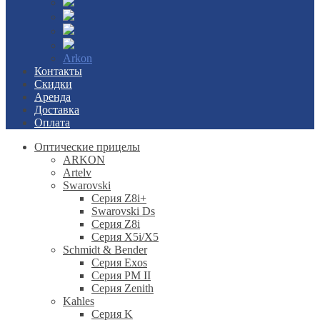
Arkon
Контакты
Скидки
Аренда
Доставка
Оплата
Оптические прицелы
ARKON
Artelv
Swarovski
Серия Z8i+
Swarovski Ds
Серия Z8i
Серия X5i/X5
Schmidt & Bender
Серия Exos
Серия PM II
Cерия Zenith
Kahles
Серия K