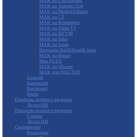
MAK на LM-призма
MAK на Antonio Zoli
MAK на Merkel/Fabarm
MAK на CZ
MAK на Remington
MAK на Tikka T3
MAK на HEYM
MAK на Sako
MAK на Sauer
Browning BarII/Benelli Agro
MAK на Blaser
Mak-FLEX
MAK на Weaver
MAK для DOCTER
Leupold
Innomount
Recknagel
Spuhr
Приборы ночного видения
Дедал-НВ
Прицелы ночного видения
Combat
Дедал-НВ
Снаряжение
Релоадинг