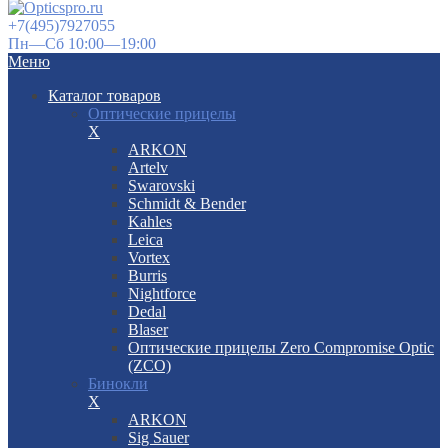
+7(495)7927055
Пн—Сб 10:00—19:00
Меню
Каталог товаров
Оптические прицелы
X
ARKON
Artelv
Swarovski
Schmidt & Bender
Kahles
Leica
Vortex
Burris
Nightforce
Dedal
Blaser
Оптические прицелы Zero Compromise Optic
(ZCO)
Бинокли
X
ARKON
Sig Sauer