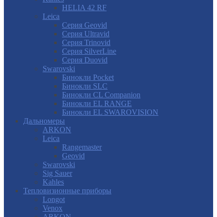
HELIA 42 RF
Leica
Серия Geovid
Серия Ultravid
Серия Trinovid
Серия SilverLine
Серия Duovid
Swarovski
Бинокли Pocket
Бинокли SLC
Бинокли CL Companion
Бинокли EL RANGE
Бинокли EL SWAROVISION
Дальномеры
ARKON
Leica
Rangemaster
Geovid
Swarovski
Sig Sauer
Kahles
Тепловизионные приборы
Longot
Venox
ARKON