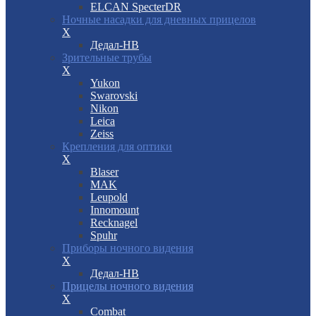
ELCAN SpecterDR
Ночные насадки для дневных прицелов
X
Дедал-НВ
Зрительные трубы
X
Yukon
Swarovski
Nikon
Leica
Zeiss
Крепления для оптики
X
Blaser
MAK
Leupold
Innomount
Recknagel
Spuhr
Приборы ночного видения
X
Дедал-НВ
Прицелы ночного видения
X
Combat