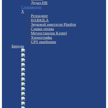
Дедал-НВ
Снаряжение
X
Релоадинг
HARKILA
Звуковой имитатор Plurifon
Сошки опоры
Метеостанции Kestrel
Хронографы
GPS ошейники
Бренды