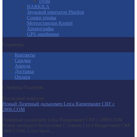
Пули
HARKILA
Звуковой имитатор Plurifon
Сошки опоры
Метеостанции Kestrel
Хронографы
GPS ошейники
Страницы
Контакты
Скидки
Аренда
Доставка
Оплата
Страница Facebook
Последние новости
Новый Лазерный дальномер Leica Rangemaster CRF с
2800.COM
Лазерный дальномер Leica Rangemaster CRF с 2800.COM
Новая свобода в баллистике С новым Leica Rangemaster CRF
2800.COM, Leica Sport...