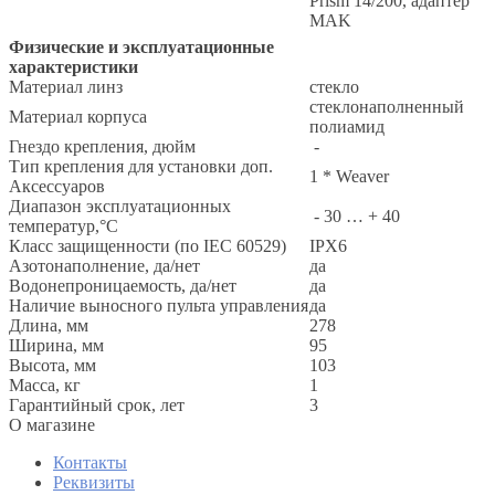
Prism 14/200, адаптер
MAK
Физические и эксплуатационные
характеристики
Материал линз
стекло
стеклонаполненный
Материал корпуса
полиамид
Гнездо крепления, дюйм
-
Тип крепления для установки доп.
1 * Weaver
Аксессуаров
Диапазон эксплуатационных
- 30 … + 40
температур,°С
Класс защищенности (по IEC 60529)
IPX6
Азотонаполнение, да/нет
да
Водонепроницаемость, да/нет
да
Наличие выносного пульта управления
да
Длина, мм
278
Ширина, мм
95
Высота, мм
103
Масса, кг
1
Гарантийный срок, лет
3
O магазине
Контакты
Реквизиты