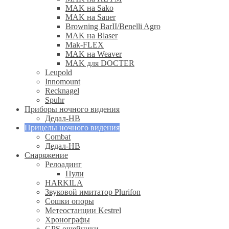
MAK на Sako
MAK на Sauer
Browning BarII/Benelli Agro
MAK на Blaser
Mak-FLEX
MAK на Weaver
MAK для DOCTER
Leupold
Innomount
Recknagel
Spuhr
Приборы ночного видения
Дедал-НВ
Прицелы ночного видения
Combat
Дедал-НВ
Снаряжение
Релоадинг
Пули
HARKILA
Звуковой имитатор Plurifon
Сошки опоры
Метеостанции Kestrel
Хронографы
GPS ошейники