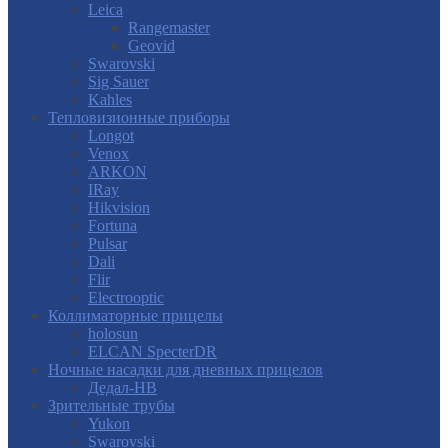
Leica
Rangemaster
Geovid
Swarovski
Sig Sauer
Kahles
Тепловизионные приборы
Longot
Venox
ARKON
IRay
Hikvision
Fortuna
Pulsar
Dali
Flir
Electrooptic
Коллиматорные прицелы
holosun
ELCAN SpecterDR
Ночные насадки для дневных прицелов
Дедал-НВ
Зрительные трубы
Yukon
Swarovski