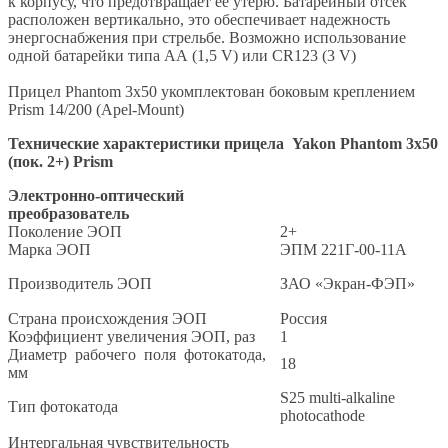
к корпусу, что предотвращает ее утерю. Батарейный отсек
расположен вертикально, это обеспечивает надежность
энергоснабжения при стрельбе. Возможно использование
одной батарейки типа АА (1,5 V) или CR123 (3 V)
Прицел Phantom 3x50 укомплектован боковым креплением
Prism 14/200 (Apel-Mount)
Технические характеристики прицела Yakon Phantom 3x50
(пок. 2+) Prism
Электронно-оптический
преобразователь
Поколение ЭОП
2+
Марка ЭОП
ЭПM 221Г-00-11А
Производитель ЭОП
ЗАО «Экран-ФЭП»
Страна происхождения ЭОП
Россия
Коэффициент увеличения ЭОП, раз
1
Диаметр рабочего поля фотокатода,
18
мм
S25 multi-alkaline
Тип фотокатода
photocathode
Интергальная чувствительность