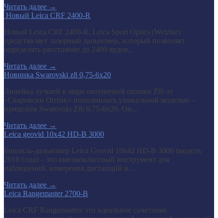
Читать далее
→
​ Новый Leica CRF 2400-R
Новый Leica CRF 2400-R, Leica Sport Optics (Wetzlar)
представляет лазерный дальномер, который позволяет
определять расстояние до 2400 ярдов...
Читать далее
→
Новинка Swarovski z8 0,75-6x20
Линейка лучшей в мире охотничьей оптики Z8i от
«Сваровски Оптик» пополнилась уникальной моделью –
прицелом Swarovski Z8i 0,75-6x20. Он...
Читать далее
→
Leica geovid 10x42 HD-B 3000
Бинокль-дальномер Leica Geovid 10x42 HD-В 3000 (модель
2018 года) – это высококлассный инструмент для
наблюдений, измерения дистанций и...
Читать далее
→
Leica Rangemaster 2700-B
Leica CRF Rangemasters это идеальное сочетание