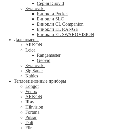
Серия Duovid
Swarovski
Бинокли Pocket
Бинокли SLC
Бинокли CL Companion
Бинокли EL RANGE
Бинокли EL SWAROVISION
Дальномеры
ARKON
Leica
Rangemaster
Geovid
Swarovski
Sig Sauer
Kahles
Тепловизионные приборы
Longot
Venox
ARKON
IRay
Hikvision
Fortuna
Pulsar
Dali
Flir