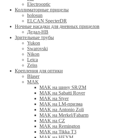
Electrooptic
Коллиматорные прицелы
holosun
ELCAN SpecterDR
Ночные насадки для дневных прицелов
Дедал-НВ
Зрительные трубы
Yukon
Swarovski
Nikon
Leica
Zeiss
Крепления для оптики
Blaser
MAK
MAK на шину SR/ZM
MAK на Sabatti Rover
MAK на Styer
MAK на LM-призма
MAK на Antonio Zoli
MAK на Merkel/Fabarm
MAK на CZ
MAK на Remington
MAK на Tikka T3
MAK на HEYM