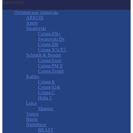
Категории
Оптические прицелы
ARKON
Artelv
Swarovski
Серия Z8i+
Swarovski Ds
Серия Z8i
Серия X5i/X5
Schmidt & Bender
Серия Exos
Серия PM II
Cерия Zenith
Kahles
Серия K
Серия 624i
Серия С
Helia 5
Leica
Magnus
Vortex
Burris
Nightforce
BEAST