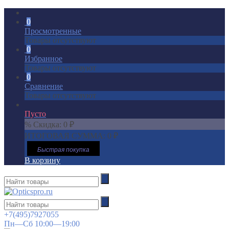
0
Просмотренные
Товары отсутствуют
0
Избранное
Товары отсутствуют
0
Сравнение
Товары отсутствуют
Пусто
% Скидка:
0
₽
ИТОГОВАЯ СУММА:
0
₽
Быстрая покупка
В корзину
+7(495)7927055
Пн—Сб 10:00—19:00