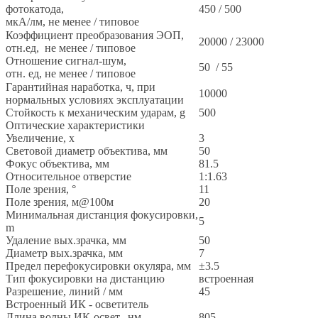
фотокатода,
450 / 500
мкА/лм, не менее / типовое
Коэффициент преобразования ЭОП,
20000 / 23000
отн.ед, не менее / типовое
Отношение сигнал-шум,
50 / 55
отн. ед, не менее / типовое
Гарантийная наработка, ч, при
10000
нормальных условиях эксплуатации
Стойкость к механическим ударам, g
500
Оптические характеристики
Увеличение, x
3
Световой диаметр объектива, мм
50
Фокус объектива, мм
81.5
Относительное отверстие
1:1.63
Поле зрения, °
11
Поле зрения, м@100м
20
Минимальная дистанция фокусировки,
5
m
Удаление вых.зрачка, мм
50
Диаметр вых.зрачка, мм
7
Предел перефокусировки окуляра, мм
±3.5
Тип фокусировки на дистанцию
встроенная
Разрешение, линий / мм
45
Встроенный ИК - осветитель
Длина волны ИК-освет., нм
805