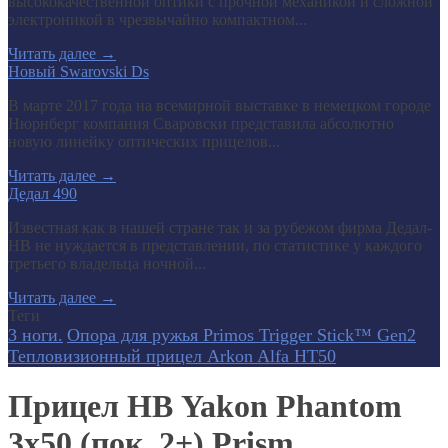
высококачественной оптики с прочной механикой и сложной
электроникой в чрезвычайно компактном...
Читать далее
→
Новый Swarovski Ds
В марте 2017 года на всемирной выставке в немецком городе
Нюрнберг компания Сваровски представила абсолютно
новую линейку оптических прицелов...
Читать далее
→
Дедал 490
Известная как в нашей стране так и за рубежом фирма Дедал-
НВ не нуждается в представлении, по статистике у каждого
третьего владельца ночной...
Читать далее
→
Теги
3 ноги.
Опора для ружья Primos Trigger Stick™ Gen2
Тепловизионный прицел Arkon Alfa HT50
Прицел НВ Yakon Phantom
3x50 (пок. 2+) Prism