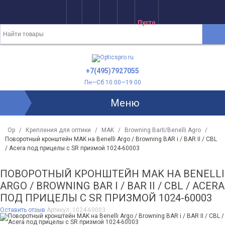
Пусто
+7(495)7927055
Пн—Сб 10:00—19:00
Меню
Op
/
Крепления для оптики
/
MAK
/
Browning BarII/Benelli Agro
/
Поворотный кронштейн MAK на Benelli Argo / Browning BAR i / BAR II / CBL
/ Acera под прицелы с SR призмой 1024-60003
ПОВОРОТНЫЙ КРОНШТЕЙН MAK НА BENELLI
ARGO / BROWNING BAR I / BAR II / CBL / ACERA
ПОД ПРИЦЕЛЫ С SR ПРИЗМОЙ 1024-60003
Оставить отзыв
Артикул:
1024-60003