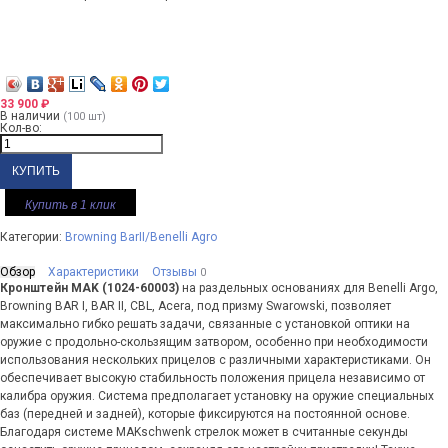
33 900
₽
В наличии
(100 шт)
Кол-во:
Купить в 1 клик
Категории:
Browning BarII/Benelli Agro
Обзор
Характеристики
Отзывы
0
Кронштейн MAK (1024-60003)
на раздельных основаниях для Benelli Argo,
Browning BAR I, BAR II, CBL, Acera, под призму Swarowski, позволяет
максимально гибко решать задачи, связанные с установкой оптики на
оружие с продольно-скользящим затвором, особенно при необходимости
использования нескольких прицелов с различными характеристиками. Он
обеспечивает высокую стабильность положения прицела независимо от
калибра оружия. Система предполагает установку на оружие специальных
баз (передней и задней), которые фиксируются на постоянной основе.
Благодаря системе MAKschwenk стрелок может в считанные секунды