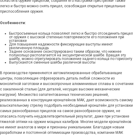
оснастить оружие прицелом, сохраняя его настройки пристрелки! Также
легко и быстро можно снять прицел, освобождая открытые прицельные
приспособления оружия.
Особенности:
Быстросъемные кольца позволяют легко и быстро отсоединить прицел
от оружия с высокой степенью повторяемости его положения при
установке
Для повышения надежности фиксирующие выступы имеют
увеличенную площадь
Заднее основание сконструировано таким образом, что нижнее
полукольцо располагается на эксцентрической шайбе. Вращая эту
шайбу, можно отрегулировать положение заднего кольца по горизонту
Выпускаются сменные шайбы различной высоты
В производстве применяются автоматизированные обрабатывающие
центры, позволяющие отфрезеровать деталь любой сложности из
монолитной заготовки и высокопрочные алюминиевые сплавы в сочетании
с закаленной сталью (для деталей, несущих высокие механические
нагрузки). Множество запатентованных технических решений,
реализованных в конструкции кронштейнов MAK, дает возможность самому
взыскательному стрелку подобрать необходимый кронштейн для установки
самых разнообразных прицелов на самое разнообразное оружие, не
опасаясь получить неудовлетворительный результат, даже при установке
тяжелой оптики на оружие мощных калибров. Многие модели кронштейнов
не имеют аналогов в мире и признаны уникальными. Благодаря новым
разработкам и постоянной оптимизации производства, компании МАК