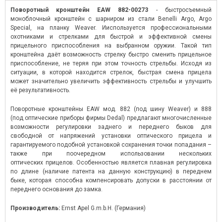
Поворотный кронштейн EAW 882-00273
- быстросъемный
моноблочный кронштейн c шарниром из стали Benelli Argo, Argo
Special, на планку Weaver. Ииспользуется профессиональными
охотниками и стрелками для быстрой и эффективной смены
прицельного приспособления на выбранном оружии. Такой тип
кронштейна даёт возможность стрелку быстро сменить прицельное
приспособление, не теряя при этом точность стрельбы. Исходя из
ситуации, в которой находится стрелок, быстрая смена прицела
может значительно увеличить эффективность стрельбы и улучшить
её результативность.
Поворотные кронштейны EAW мод. 882 (под шину Weaver) и 888
(под оптические приборы фирмы Dedal) предлагают многочисленные
возможности регулировки заднего и переднего быков для
свободной от напряжений установки оптического прицела и
гарантируемого подобной установкой сохранения точки попадания –
также при поочередном использовании нескольких
оптических прицелов. Особенностью является плавная регулировка
по длине (наличие патента на данную конструкцию) в переднем
быке, которая способна компенсировать допуски в расстоянии от
переднего основания до замка.
Производитель:
Ernst Apel G.m.b.H. (Германия)