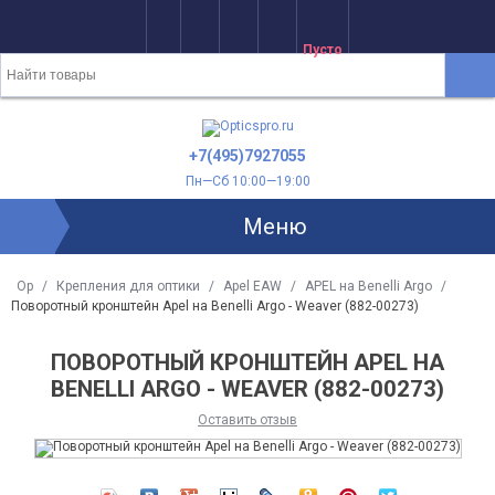
Пусто
+7(495)7927055
Пн—Сб 10:00—19:00
Меню
Op
/
Крепления для оптики
/
Apel EAW
/
APEL на Benelli Argo
/
Поворотный кронштейн Apel на Benelli Argo - Weaver (882-00273)
ПОВОРОТНЫЙ КРОНШТЕЙН APEL НА
BENELLI ARGO - WEAVER (882-00273)
Оставить отзыв