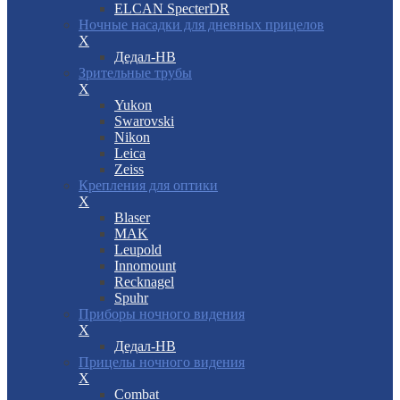
ELCAN SpecterDR
Ночные насадки для дневных прицелов
X
Дедал-НВ
Зрительные трубы
X
Yukon
Swarovski
Nikon
Leica
Zeiss
Крепления для оптики
X
Blaser
MAK
Leupold
Innomount
Recknagel
Spuhr
Приборы ночного видения
X
Дедал-НВ
Прицелы ночного видения
X
Combat