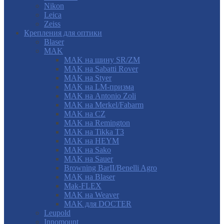
Nikon
Leica
Zeiss
Крепления для оптики
Blaser
MAK
MAK на шину SR/ZM
MAK на Sabatti Rover
MAK на Styer
MAK на LM-призма
MAK на Antonio Zoli
MAK на Merkel/Fabarm
MAK на CZ
MAK на Remington
MAK на Tikka T3
MAK на HEYM
MAK на Sako
MAK на Sauer
Browning BarII/Benelli Agro
MAK на Blaser
Mak-FLEX
MAK на Weaver
MAK для DOCTER
Leupold
Innomount