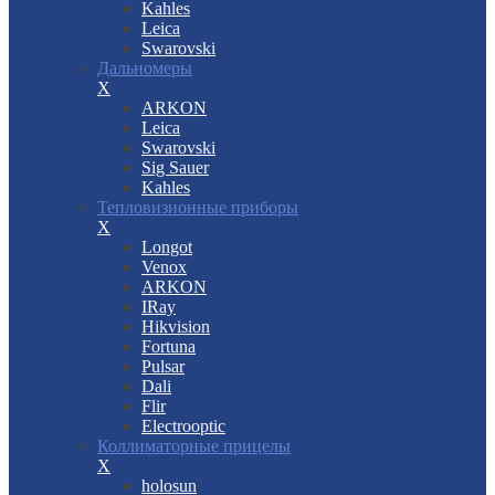
Kahles
Leica
Swarovski
Дальномеры
X
ARKON
Leica
Swarovski
Sig Sauer
Kahles
Тепловизионные приборы
X
Longot
Venox
ARKON
IRay
Hikvision
Fortuna
Pulsar
Dali
Flir
Electrooptic
Коллиматорные прицелы
X
holosun