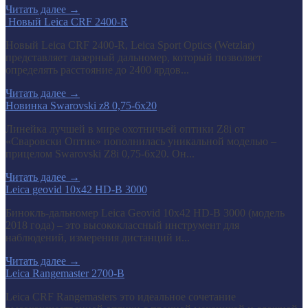
Читать далее
→
​ Новый Leica CRF 2400-R
Новый Leica CRF 2400-R, Leica Sport Optics (Wetzlar)
представляет лазерный дальномер, который позволяет
определять расстояние до 2400 ярдов...
Читать далее
→
Новинка Swarovski z8 0,75-6x20
Линейка лучшей в мире охотничьей оптики Z8i от
«Сваровски Оптик» пополнилась уникальной моделью –
прицелом Swarovski Z8i 0,75-6x20. Он...
Читать далее
→
Leica geovid 10x42 HD-B 3000
Бинокль-дальномер Leica Geovid 10x42 HD-В 3000 (модель
2018 года) – это высококлассный инструмент для
наблюдений, измерения дистанций и...
Читать далее
→
Leica Rangemaster 2700-B
Leica CRF Rangemasters это идеальное сочетание