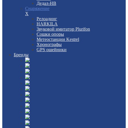
Дедал-НВ
Снаряжение
X
Релоадинг
HARKILA
Звуковой имитатор Plurifon
Сошки опоры
Метеостанции Kestrel
Хронографы
GPS ошейники
Бренды