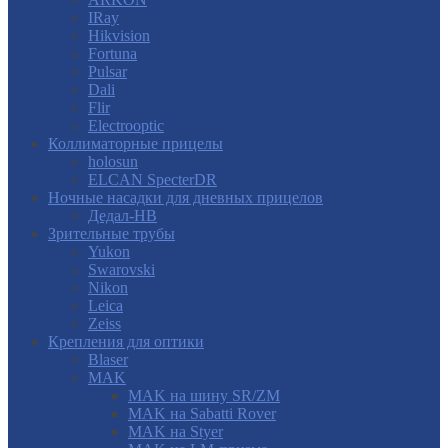
IRay
Hikvision
Fortuna
Pulsar
Dali
Flir
Electrooptic
Коллиматорные прицелы
holosun
ELCAN SpecterDR
Ночные насадки для дневных прицелов
Дедал-НВ
Зрительные трубы
Yukon
Swarovski
Nikon
Leica
Zeiss
Крепления для оптики
Blaser
MAK
MAK на шину SR/ZM
MAK на Sabatti Rover
MAK на Styer