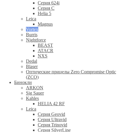
Серия 624i
Серия С
Helia 5
Leica
Magnus
Vortex
Burris
Nightforce
BEAST
ATACR
NXS
Dedal
Blaser
Оптические прицелы Zero Compromise Optic
(ZCO)
Бинокли
ARKON
Sig Sauer
Kahles
HELIA 42 RF
Leica
Серия Geovid
Серия Ultravid
Серия Trinovid
Серия SilverLine