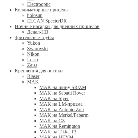
Electrooptic
Коллиматорные прицелы
holosun
ELCAN SpecterDR
Ночные насадки для дневных прицелов
Дедал-НВ
Зрительные трубы
Yukon
Swarovski
Nikon
Leica
Zeiss
Крепления для оптики
Blaser
MAK
MAK на шину SR/ZM
MAK на Sabatti Rover
MAK на Styer
MAK на LM-призма
MAK на Antonio Zoli
MAK на Merkel/Fabarm
MAK на CZ
MAK на Remington
MAK на Tikka T3
MAK на HEYM