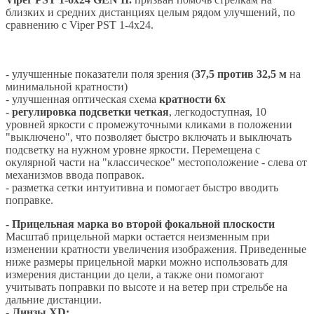
близких и средних дистанциях целым рядом улучшений, по
сравнению с Viper PST 1-4x24.
- улучшенные показатели поля зрения (
37,5 против 32,5 м
на
минимальной кратности)
- улучшенная оптическая схема
кратности 6х
-
регулировка подсветки четкая
, легкодоступная, 10
уровней яркости с промежуточными кликами в положении
"выключено", что позволяет быстро включать и выключать
подсветку на нужном уровне яркости. Перемещена с
окулярной части на "классическое" местоположение - слева от
механизмов ввода поправок.
- разметка сетки интуитивна и помогает быстро вводить
поправке.
- Прицельная марка во второй фокальной плоскости
Масштаб прицельной марки остается неизменным при
изменении кратности увеличения изображения. Приведенные
ниже размеры прицельной марки можно использовать для
измерения дистанции до цели, а также они помогают
учитывать поправки по высоте и на ветер при стрельбе на
дальние дистанции.
- Линзы XD: