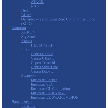
ATACR
NXS
Dedal
Blaser
Оптические прицелы Zero Compromise Optic
(ZCO)
Бинокли
ARKON
Sig Sauer
Kahles
HELIA 42 RF
Leica
Серия Geovid
Серия Ultravid
Серия Trinovid
Серия SilverLine
Серия Duovid
Swarovski
Бинокли Pocket
Бинокли SLC
Бинокли CL Companion
Бинокли EL RANGE
Бинокли EL SWAROVISION
Дальномеры
ARKON