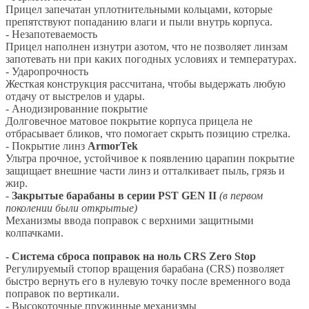
Прицел запечатан уплотнительными кольцами, которые
препятствуют попаданию влаги и пыли внутрь корпуса.
- Незапотеваемость
Прицел наполнен изнутри азотом, что не позволяет линзам
запотевать ни при каких погодных условиях и температурах.
- Ударопрочность
Жесткая конструкция рассчитана, чтобы выдержать любую
отдачу от выстрелов и удары.
- Анодизированние покрытие
Долговечное матовое покрытие корпуса прицела не
отбрасывает бликов, что помогает скрыть позицию стрелка.
- Покрытие линз
ArmorTek
Ультра прочное, устойчивое к появлению царапин покрытие
защищает внешние части линз и отталкивает пыль, грязь и
жир.
-
Закрытые барабаны в серии PST GEN II
(в первом
поколении были открытые)
Механизмы ввода поправок с верхними защитными
колпачками.
- Система сброса поправок на ноль CRS Zero Stop
Регулируемый стопор вращения барабана (CRS) позволяет
быстро вернуть его в нулевую точку после временного вода
поправок по вертикали.
- Высокоточные пружинные механизмы