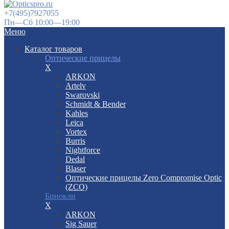
+7(495)7927055
Пн—Сб 10:00—19:00
Меню
Каталог товаров
Оптические прицелы
X
ARKON
Artelv
Swarovski
Schmidt & Bender
Kahles
Leica
Vortex
Burris
Nightforce
Dedal
Blaser
Оптические прицелы Zero Compromise Optic
(ZCO)
Бинокли
X
ARKON
Sig Sauer