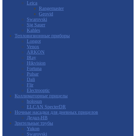
Leica
Rangemaster
Geovid
Swarovski
Sig Sauer
Kahles
Тепловизионные приборы
Longot
Venox
ARKON
IRay
Hikvision
Fortuna
Pulsar
Dali
Flir
Electrooptic
Коллиматорные прицелы
holosun
ELCAN SpecterDR
Ночные насадки для дневных прицелов
Дедал-НВ
Зрительные трубы
Yukon
Swarovski