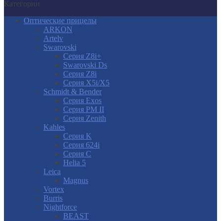
Категории
Оптические прицелы
ARKON
Artelv
Swarovski
Серия Z8i+
Swarovski Ds
Серия Z8i
Серия X5i/X5
Schmidt & Bender
Серия Exos
Серия PM II
Cерия Zenith
Kahles
Серия K
Серия 624i
Серия С
Helia 5
Leica
Magnus
Vortex
Burris
Nightforce
BEAST