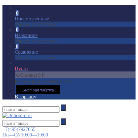
0
Просмотренные
Товары отсутствуют
0
Избранное
Товары отсутствуют
0
Сравнение
Товары отсутствуют
Пусто
% Скидка:
0
₽
ИТОГОВАЯ СУММА:
0
₽
Быстрая покупка
В корзину
+7(495)7927055
Пн—Сб 10:00—19:00