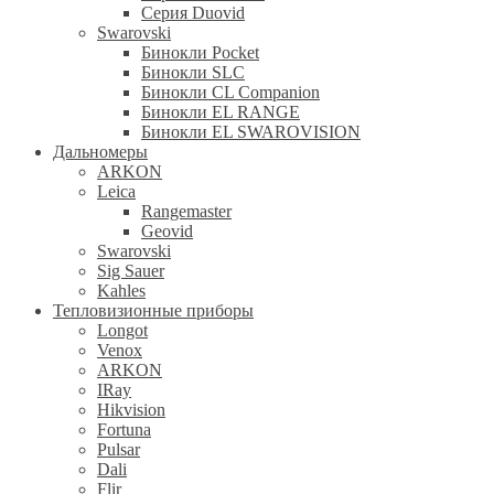
Серия Duovid
Swarovski
Бинокли Pocket
Бинокли SLC
Бинокли CL Companion
Бинокли EL RANGE
Бинокли EL SWAROVISION
Дальномеры
ARKON
Leica
Rangemaster
Geovid
Swarovski
Sig Sauer
Kahles
Тепловизионные приборы
Longot
Venox
ARKON
IRay
Hikvision
Fortuna
Pulsar
Dali
Flir