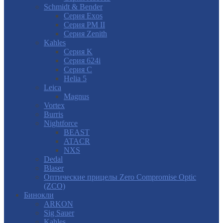
Schmidt & Bender
Серия Exos
Серия PM II
Cерия Zenith
Kahles
Серия K
Серия 624i
Серия С
Helia 5
Leica
Magnus
Vortex
Burris
Nightforce
BEAST
ATACR
NXS
Dedal
Blaser
Оптические прицелы Zero Compromise Optic
(ZCO)
Бинокли
ARKON
Sig Sauer
Kahles