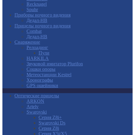
Recknagel
Spuhr
Приборы ночного видения
Дедал-НВ
Прицелы ночного видения
Combat
Дедал-НВ
Снаряжение
Релоадинг
Пули
HARKILA
Звуковой имитатор Plurifon
Сошки опоры
Метеостанции Kestrel
Хронографы
GPS ошейники
Оптические прицелы
ARKON
Artelv
Swarovski
Серия Z8i+
Swarovski Ds
Серия Z8i
Серия X5i/X5