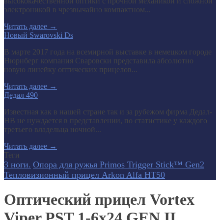
высококачественной оптики с прочной механикой и сложной
электроникой в чрезвычайно компактном...
Читать далее
→
Новый Swarovski Ds
В марте 2017 года на всемирной выставке в немецком городе
Нюрнберг компания Сваровски представила абсолютно
новую линейку оптических прицелов...
Читать далее
→
Дедал 490
Известная как в нашей стране так и за рубежом фирма Дедал-
НВ не нуждается в представлении, по статистике у каждого
третьего владельца ночной...
Читать далее
→
Теги
3 ноги.
Опора для ружья Primos Trigger Stick™ Gen2
Тепловизионный прицел Arkon Alfa HT50
Оптический прицел Vortex
Viper PST 1-6x24 GEN II