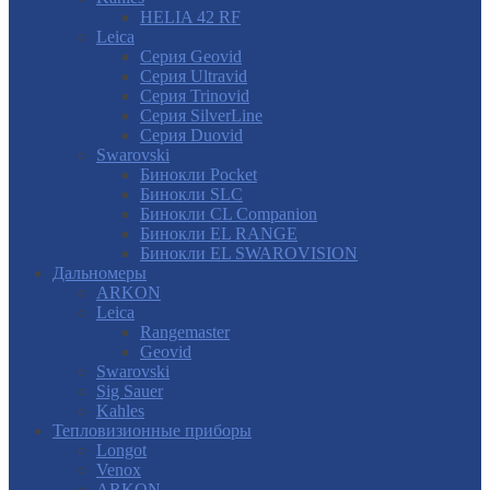
HELIA 42 RF
Leica
Серия Geovid
Серия Ultravid
Серия Trinovid
Серия SilverLine
Серия Duovid
Swarovski
Бинокли Pocket
Бинокли SLC
Бинокли CL Companion
Бинокли EL RANGE
Бинокли EL SWAROVISION
Дальномеры
ARKON
Leica
Rangemaster
Geovid
Swarovski
Sig Sauer
Kahles
Тепловизионные приборы
Longot
Venox
ARKON