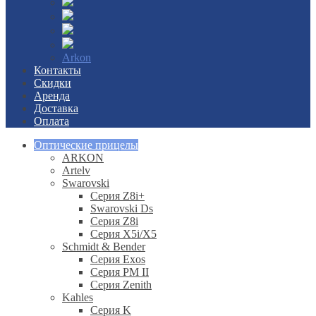
Arkon
Контакты
Скидки
Аренда
Доставка
Оплата
Оптические прицелы
ARKON
Artelv
Swarovski
Серия Z8i+
Swarovski Ds
Серия Z8i
Серия X5i/X5
Schmidt & Bender
Серия Exos
Серия PM II
Cерия Zenith
Kahles
Серия K