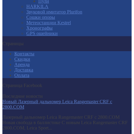
Пули
HARKILA
Звуковой имитатор Plurifon
Сошки опоры
Метеостанции Kestrel
Хронографы
GPS ошейники
Страницы
Контакты
Скидки
Аренда
Доставка
Оплата
Страница Facebook
Последние новости
Новый Лазерный дальномер Leica Rangemaster CRF с
2800.COM
Лазерный дальномер Leica Rangemaster CRF с 2800.COM
Новая свобода в баллистике С новым Leica Rangemaster CRF
2800.COM, Leica Sport...