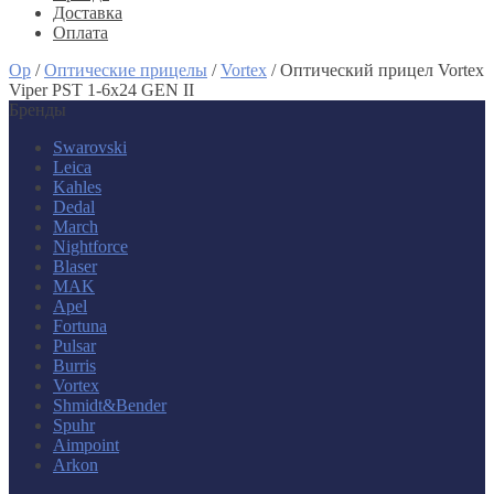
Доставка
Оплата
Op
/
Оптические прицелы
/
Vortex
/
Оптический прицел Vortex
Viper PST 1-6x24 GEN II
Бренды
Swarovski
Leica
Kahles
Dedal
March
Nightforce
Blaser
MAK
Apel
Fortuna
Pulsar
Burris
Vortex
Shmidt&Bender
Spuhr
Aimpoint
Arkon