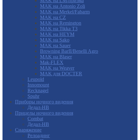
MAK на LM-призма
MAK на Antonio Zoli
MAK на Merkel/Fabarm
MAK на CZ
MAK на Remington
MAK на Tikka T3
MAK на HEYM
MAK на Sako
MAK на Sauer
Browning BarII/Benelli Agro
MAK на Blaser
Mak-FLEX
MAK на Weaver
MAK для DOCTER
Leupold
Innomount
Recknagel
Spuhr
Приборы ночного видения
Дедал-НВ
Прицелы ночного видения
Combat
Дедал-НВ
Снаряжение
Релоадинг