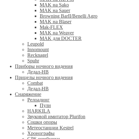
MAK на Sako
MAK на Sauer
Browning BarII/Benelli Agro
MAK на Blaser
Mak-FLEX
MAK на Weaver
MAK для DOCTER
Leupold
Innomount
Recknagel
Spuhr
Приборы ночного видения
Дедал-НВ
Прицелы ночного видения
Combat
Дедал-НВ
Снаряжение
Релоадинг
Пули
HARKILA
Звуковой имитатор Plurifon
Сошки опоры
Метеостанции Kestrel
Хронографы
GPS ошейники