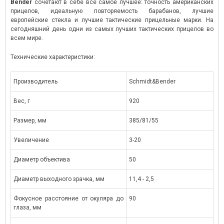
Bender
сочетают в себе все самое лучшее: точность американских
прицелов, идеальную повторяемость барабанов, лучшие
европейские стекла и лучшие тактические прицельные марки. На
сегодняшний день одни из самых лучших тактических прицелов во
всем мире.
Технические характеристики:
Производитель
Schmidt&Bender
Вес, г
920
Размер, мм
385/81/55
Увеличение
3-20
Диаметр объектива
50
Диаметр выходного зрачка, мм
11,4 - 2,5
Фокусное расстояние от окуляра до
90
ОВИНКА SWAROVSKI Z8 0,75-6X20
LEICA GEOVID 10X42 HD-B 3
глаза, мм
инейка лучшей в мире охотничьей оптики Z8i от
Бинокль-дальномер Leica Ge
Сваровски Оптик» пополнилась уникальной
(модель 2018 года) – это 