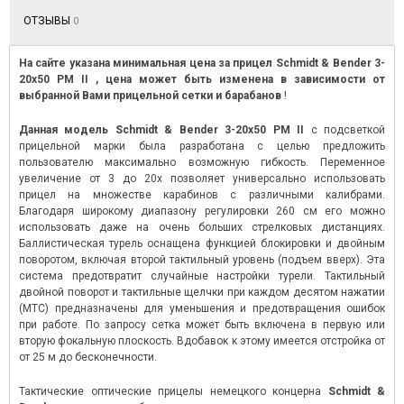
ОТЗЫВЫ
0
На сайте указана минимальная цена за прицел Schmidt & Bender 3-
20x50 PM II , цена может быть изменена в зависимости от
выбранной Вами прицельной сетки и барабанов
!
Данная модель Schmidt & Bender 3-20x50 PM II
с подсветкой
прицельной марки была разработана с целью предложить
пользователю максимально возможную гибкость. Переменное
увеличение от 3 до 20x позволяет универсально использовать
прицел на множестве карабинов с различными калибрами.
Благодаря широкому диапазону регулировки 260 см его можно
использовать даже на очень больших стрелковых дистанциях.
Баллистическая турель оснащена функцией блокировки и двойным
поворотом, включая второй тактильный уровень (подъем вверх). Эта
система предотвратит случайные настройки турели. Тактильный
двойной поворот и тактильные щелчки при каждом десятом нажатии
(MTC) предназначены для уменьшения и предотвращения ошибок
при работе. По запросу сетка может быть включена в первую или
вторую фокальную плоскость. Вдобавок к этому имеется отстройка от
от 25 м до бесконечности.
Тактические оптические прицелы немецкого концерна
Schmidt &