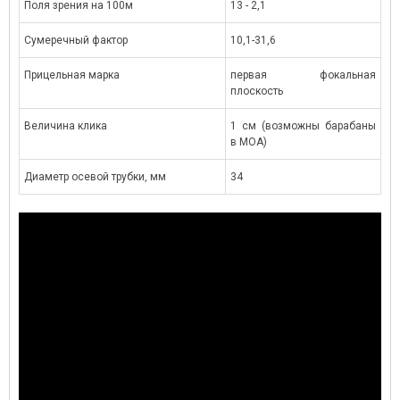
Поля зрения на 100м
13 - 2,1
оделью – прицелом Swarovski Z8i 0,75-6x20. Он...
инструмент для наблюдени
дистанций и...
Сумеречный фактор
10,1-31,6
итать далее
→
Читать далее
→
Прицельная марка
первая фокальная
плоскость
Величина клика
1 см (возможны барабаны
в МОА)
Диаметр осевой трубки, мм
34