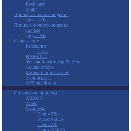
Recknagel
Spuhr
Приборы ночного видения
Дедал-НВ
Прицелы ночного видения
Combat
Дедал-НВ
Снаряжение
Релоадинг
Пули
HARKILA
Звуковой имитатор Plurifon
Сошки опоры
Метеостанции Kestrel
Хронографы
GPS ошейники
Оптические прицелы
ARKON
Artelv
Swarovski
Серия Z8i+
Swarovski Ds
Серия Z8i
Серия X5i/X5