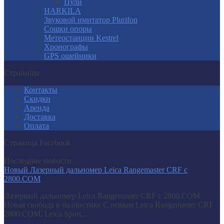
Пули
HARKILA
Звуковой имитатор Plurifon
Сошки опоры
Метеостанции Kestrel
Хронографы
GPS ошейники
Страницы
Контакты
Скидки
Аренда
Доставка
Оплата
Страница Facebook
Последние новости
Новый Лазерный дальномер Leica Rangemaster CRF с
2800.COM
Лазерный дальномер Leica Rangemaster CRF с 2800.COM
Новая свобода в баллистике С новым Leica Rangemaster CRF
2800.COM, Leica Sport...