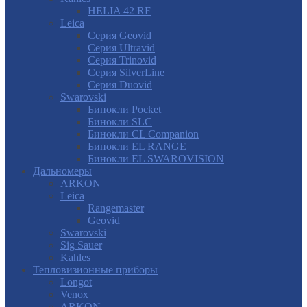
HELIA 42 RF
Leica
Серия Geovid
Серия Ultravid
Серия Trinovid
Серия SilverLine
Серия Duovid
Swarovski
Бинокли Pocket
Бинокли SLC
Бинокли CL Companion
Бинокли EL RANGE
Бинокли EL SWAROVISION
Дальномеры
ARKON
Leica
Rangemaster
Geovid
Swarovski
Sig Sauer
Kahles
Тепловизионные приборы
Longot
Venox
ARKON