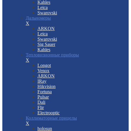
Kahles
Leica
Swarovski
Дальномеры
X
ARKON
Leica
Swarovski
Sig Sauer
Kahles
Тепловизионные приборы
X
Longot
Venox
ARKON
IRay
Hikvision
Fortuna
Pulsar
Dali
Flir
Electrooptic
Коллиматорные прицелы
X
holosun