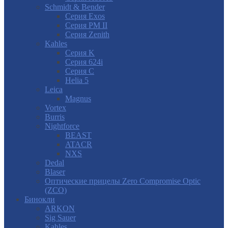
Schmidt & Bender
Серия Exos
Серия PM II
Cерия Zenith
Kahles
Серия K
Серия 624i
Серия С
Helia 5
Leica
Magnus
Vortex
Burris
Nightforce
BEAST
ATACR
NXS
Dedal
Blaser
Оптические прицелы Zero Compromise Optic
(ZCO)
Бинокли
ARKON
Sig Sauer
Kahles