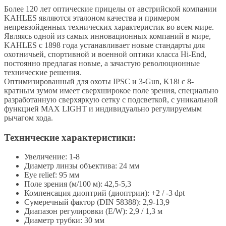
Более 120 лет оптические прицелы от австрийской компании
KAHLES являются эталоном качества и примером
непревзойденных технических характеристик во всем мире.
Являясь одной из самых инновационных компаний в мире,
KAHLES с 1898 года устанавливает новые стандарты для
охотничьей, спортивной и военной оптики класса Hi-End,
постоянно предлагая новые, а зачастую революционные
технические решения.
Оптимизированный для охоты IPSC и 3-Gun, K18i с 8-
кратным зумом имеет сверхширокое поле зрения, специально
разработанную сверхяркую сетку с подсветкой, с уникальной
функцией MAX LIGHT и индивидуально регулируемым
рычагом хода.
Технические характеристики:
Увеличение: 1-8
Диаметр линзы объектива: 24 мм
Eye relief: 95 мм
Поле зрения (м/100 м): 42,5-5,3
Компенсация диоптрий (диоптрии): +2 / -3 dpt
Сумеречный фактор (DIN 58388): 2,9-13,9
Диапазон регулировки (E/W): 2,9 / 1,3 м
Диаметр трубки: 30 мм