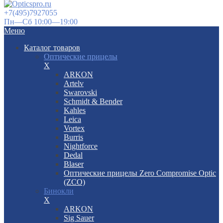
+7(495)7927055
Пн—Сб 10:00—19:00
Меню
Каталог товаров
Оптические прицелы
X
ARKON
Artelv
Swarovski
Schmidt & Bender
Kahles
Leica
Vortex
Burris
Nightforce
Dedal
Blaser
Оптические прицелы Zero Compromise Optic
(ZCO)
Бинокли
X
ARKON
Sig Sauer