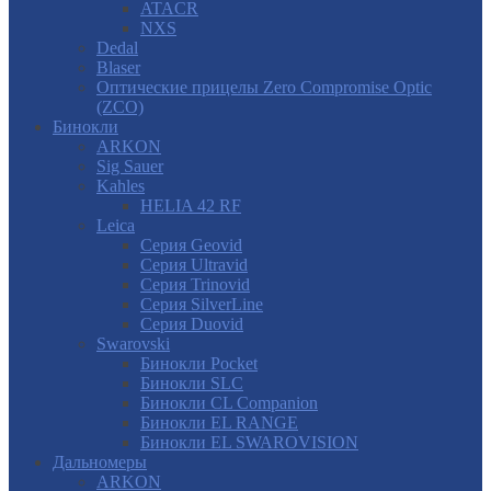
ATACR
NXS
Dedal
Blaser
Оптические прицелы Zero Compromise Optic
(ZCO)
Бинокли
ARKON
Sig Sauer
Kahles
HELIA 42 RF
Leica
Серия Geovid
Серия Ultravid
Серия Trinovid
Серия SilverLine
Серия Duovid
Swarovski
Бинокли Pocket
Бинокли SLC
Бинокли CL Companion
Бинокли EL RANGE
Бинокли EL SWAROVISION
Дальномеры
ARKON