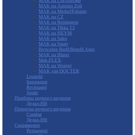
MAK на LM-призма
MAK на Antonio Zoli
MAK на Merkel/Fabarm
MAK на CZ
MAK на Remington
MAK на Tikka T3
MAK на HEYM
MAK на Sako
MAK на Sauer
Browning BarII/Benelli Agro
MAK на Blaser
Mak-FLEX
MAK на Weaver
MAK для DOCTER
Leupold
Innomount
Recknagel
Spuhr
Приборы ночного видения
Дедал-НВ
Прицелы ночного видения
Combat
Дедал-НВ
Снаряжение
Релоадинг