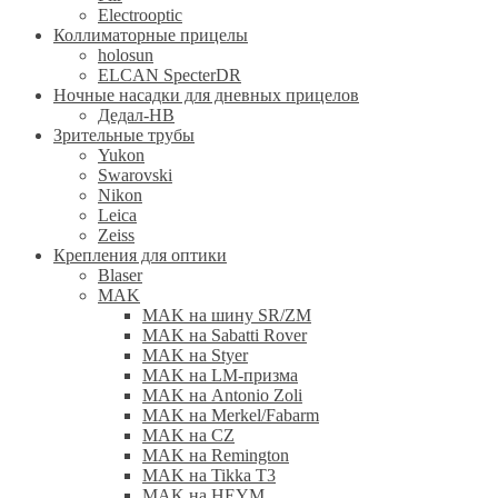
Electrooptic
Коллиматорные прицелы
holosun
ELCAN SpecterDR
Ночные насадки для дневных прицелов
Дедал-НВ
Зрительные трубы
Yukon
Swarovski
Nikon
Leica
Zeiss
Крепления для оптики
Blaser
MAK
MAK на шину SR/ZM
MAK на Sabatti Rover
MAK на Styer
MAK на LM-призма
MAK на Antonio Zoli
MAK на Merkel/Fabarm
MAK на CZ
MAK на Remington
MAK на Tikka T3
MAK на HEYM