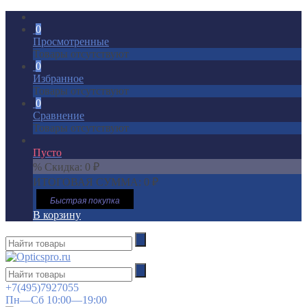
0
Просмотренные
Товары отсутствуют
0
Избранное
Товары отсутствуют
0
Сравнение
Товары отсутствуют
Пусто
% Скидка:
0
₽
ИТОГОВАЯ СУММА:
0
₽
Быстрая покупка
В корзину
+7(495)7927055
Пн—Сб 10:00—19:00