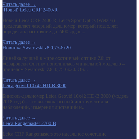
Читать далее
→
​ Новый Leica CRF 2400-R
Новый Leica CRF 2400-R, Leica Sport Optics (Wetzlar)
представляет лазерный дальномер, который позволяет
определять расстояние до 2400 ярдов...
Читать далее
→
Новинка Swarovski z8 0,75-6x20
Линейка лучшей в мире охотничьей оптики Z8i от
«Сваровски Оптик» пополнилась уникальной моделью –
прицелом Swarovski Z8i 0,75-6x20. Он...
Читать далее
→
Leica geovid 10x42 HD-B 3000
Бинокль-дальномер Leica Geovid 10x42 HD-В 3000 (модель
2018 года) – это высококлассный инструмент для
наблюдений, измерения дистанций и...
Читать далее
→
Leica Rangemaster 2700-B
Leica CRF Rangemasters это идеальное сочетание