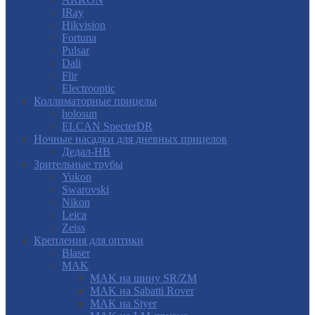
IRay
Hikvision
Fortuna
Pulsar
Dali
Flir
Electrooptic
Коллиматорные прицелы
holosun
ELCAN SpecterDR
Ночные насадки для дневных прицелов
Дедал-НВ
Зрительные трубы
Yukon
Swarovski
Nikon
Leica
Zeiss
Крепления для оптики
Blaser
MAK
MAK на шину SR/ZM
MAK на Sabatti Rover
MAK на Styer