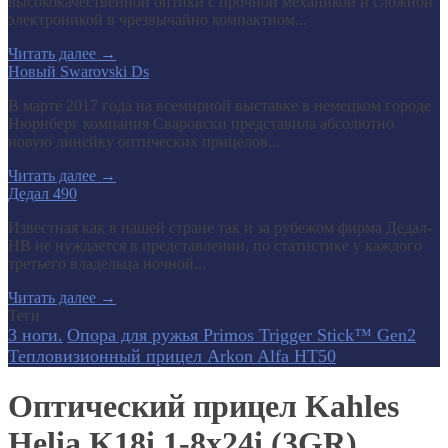
высококачественной оптики с прочной механикой и сложной
электроникой в чрезвычайно компактном...
Читать далее
→
Новый Swarovski Ds
В марте 2017 года на всемирной выставке в немецком городе
Нюрнберг компания Сваровски представила абсолютно
новую линейку оптических прицелов...
Читать далее
→
Дедал 490
Известная как в нашей стране так и за рубежом фирма Дедал-
НВ не нуждается в представлении, по статистике у каждого
третьего владельца ночной...
Читать далее
→
Теги
3 ноги.
Опора для ружья Primos Trigger Stick™ Gen2
Тепловизионный прицел Arkon Alfa HT50
Оптический прицел Kahles
Helia K18i 1-8x24i (3GR)