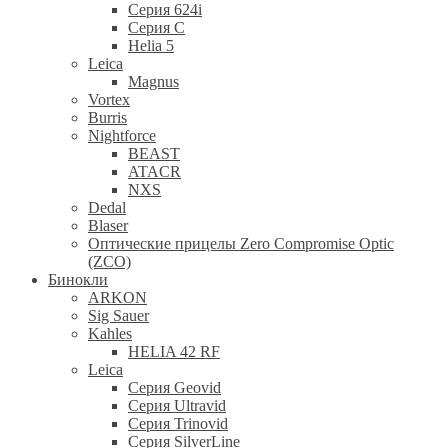
Серия 624i
Серия С
Helia 5
Leica
Magnus
Vortex
Burris
Nightforce
BEAST
ATACR
NXS
Dedal
Blaser
Оптические прицелы Zero Compromise Optic
(ZCO)
Бинокли
ARKON
Sig Sauer
Kahles
HELIA 42 RF
Leica
Серия Geovid
Серия Ultravid
Серия Trinovid
Серия SilverLine