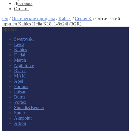
Доставка
Оплата
Op
/
Оптические прицелы
/
Kahles
/
Серия K
/
Оптический
прицел Kahles Helia K18i 1-8x24i (3GR)
Бренды
Swarovski
Leica
Kahles
Dedal
March
Nightforce
Blaser
MAK
Apel
Fortuna
Pulsar
Burris
Vortex
Shmidt&Bender
Spuhr
Aimpoint
Arkon