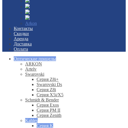
Arkon
Контакты
Скидки
Аренда
Доставка
Оплата
Оптические прицелы
ARKON
Artelv
Swarovski
Серия Z8i+
Swarovski Ds
Серия Z8i
Серия X5i/X5
Schmidt & Bender
Серия Exos
Серия PM II
Cерия Zenith
Kahles
Серия K