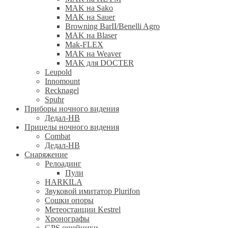
MAK на Sako
MAK на Sauer
Browning BarII/Benelli Agro
MAK на Blaser
Mak-FLEX
MAK на Weaver
MAK для DOCTER
Leupold
Innomount
Recknagel
Spuhr
Приборы ночного видения
Дедал-НВ
Прицелы ночного видения
Combat
Дедал-НВ
Снаряжение
Релоадинг
Пули
HARKILA
Звуковой имитатор Plurifon
Сошки опоры
Метеостанции Kestrel
Хронографы
GPS ошейники