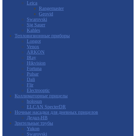
Leica
Rangemaster
Geovid
Swarovski
Sig Sauer
Kahles
Тепловизионные приборы
Longot
Venox
ARKON
IRay
Hikvision
Fortuna
Pulsar
Dali
Flir
Electrooptic
Коллиматорные прицелы
holosun
ELCAN SpecterDR
Ночные насадки для дневных прицелов
Дедал-НВ
Зрительные трубы
Yukon
Swarovski