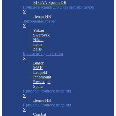
ELCAN SpecterDR
Ночные насадки для дневных прицелов
X
Дедал-НВ
Зрительные трубы
X
Yukon
Swarovski
Nikon
Leica
Zeiss
Крепления для оптики
X
Blaser
MAK
Leupold
Innomount
Recknagel
Spuhr
Приборы ночного видения
X
Дедал-НВ
Прицелы ночного видения
X
Combat