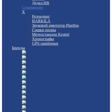
Дедал-НВ
Снаряжение
X
Релоадинг
HARKILA
Звуковой имитатор Plurifon
Сошки опоры
Метеостанции Kestrel
Хронографы
GPS ошейники
Бренды