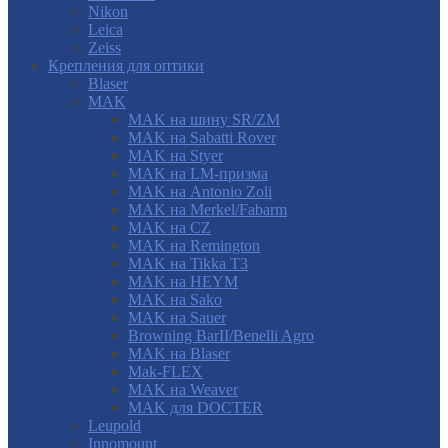
Nikon
Leica
Zeiss
Крепления для оптики
Blaser
MAK
MAK на шину SR/ZM
MAK на Sabatti Rover
MAK на Styer
MAK на LM-призма
MAK на Antonio Zoli
MAK на Merkel/Fabarm
MAK на CZ
MAK на Remington
MAK на Tikka T3
MAK на HEYM
MAK на Sako
MAK на Sauer
Browning BarII/Benelli Agro
MAK на Blaser
Mak-FLEX
MAK на Weaver
MAK для DOCTER
Leupold
Innomount