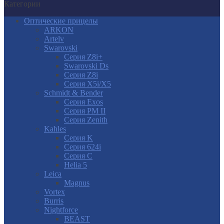
Категории
Оптические прицелы
ARKON
Artelv
Swarovski
Серия Z8i+
Swarovski Ds
Серия Z8i
Серия X5i/X5
Schmidt & Bender
Серия Exos
Серия PM II
Cерия Zenith
Kahles
Серия K
Серия 624i
Серия С
Helia 5
Leica
Magnus
Vortex
Burris
Nightforce
BEAST