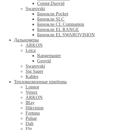
Серия Duovid
Swarovski
Бинокли Pocket
Бинокли SLC
Бинокли CL Companion
Бинокли EL RANGE
Бинокли EL SWAROVISION
Дальномеры
ARKON
Leica
Rangemaster
Geovid
Swarovski
Sig Sauer
Kahles
Тепловизионные приборы
Longot
Venox
ARKON
IRay
Hikvision
Fortuna
Pulsar
Dali
Flir