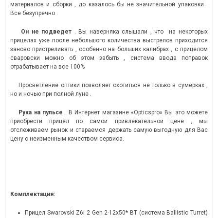
материалов и сборки , до казалось бы не значительной упаковки .
Все безупречно .
Он не подведет
. Вы наверняка слышали , что на некоторых
прицелах уже после небольшого количества выстрелов приходится
заново пристреливать , особенно на больших калибрах , с прицелом
сваровски можно об этом забыть , система ввода поправок
отрабатывает на все 100%
Просветление оптики позволяет охотиться не только в сумерках ,
но и ночью при полной луне .
Рука на пульсе
. В Интернет магазине «Opticspro» Вы это можете
приобрести прицел по самой привлекательной цене , мы
отслеживаем рынок и стараемся держать самую выгодную для Вас
цену с неизменным качеством сервиса.
Комплектация:
Прицел Swarovski Z6i 2 Gen 2-12x50* BT (система Ballistic Turret)