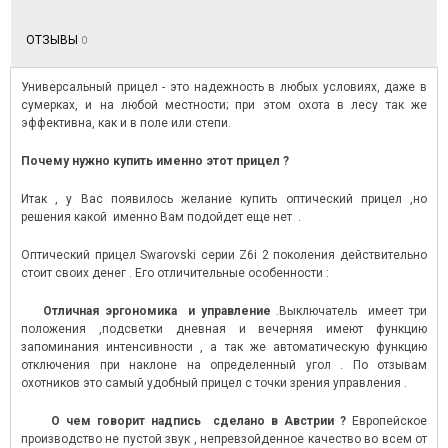
ОТЗЫВЫ
0
Универсальный прицел - это надежность в любых условиях, даже в
сумерках, и на любой местности; при этом охота в лесу так же
эффективна, как и в поле или степи.
Почему нужно купить именно этот прицел ?
Итак , у Вас появилось желание купить оптический прицел ,но
решения какой именно Вам подойдет еще нет .
Оптический прицел Swarovski серии Z6i 2 поколения действительно
стоит своих денег . Его отличительные особенности :
Отличная эргономика и управление
.Выключатель имеет три
положения ,подсветки дневная и вечерняя имеют функцию
запоминания интенсивности , а так же автоматическую функцию
отключения при наклоне на определенный угол . По отзывам
охотников это самый удобный прицел с точки зрения управления .
О чем говорит надпись сделано в Австрии ?
Европейское
производство не пустой звук , непревзойденное качество во всем от