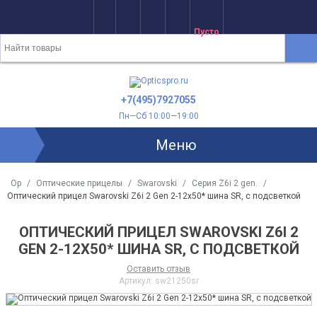
Пусто
+7(495)7927055
Пн—Сб 10:00—19:00
Меню
Op
/
Оптические прицелы
/
Swarovski
/
Серия Z6i 2 gen.
/
Оптический прицел Swarovski Z6i 2 Gen 2-12x50* шина SR, с подсветкой
ОПТИЧЕСКИЙ ПРИЦЕЛ SWAROVSKI Z6I 2
GEN 2-12X50* ШИНА SR, С ПОДСВЕТКОЙ
Оставить отзыв
Артикул:
sw21250sr