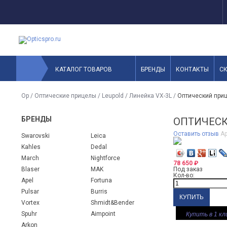
КАТАЛОГ ТОВАРОВ
БРЕНДЫ
КОНТАКТЫ
С
Op
/
Оптические прицелы
/
Leupold
/
Линейка VX-3L
/
Оптический приц
БРЕНДЫ
ОПТИЧЕСК
Оставить отзыв
Ар
Swarovski
Leica
Kahles
Dedal
March
Nightforce
78 650
₽
Blaser
MAK
Под заказ
Кол-во:
Apel
Fortuna
Pulsar
Burris
Vortex
Shmidt&Bender
Spuhr
Aimpoint
Купить в 1 кл
Arkon