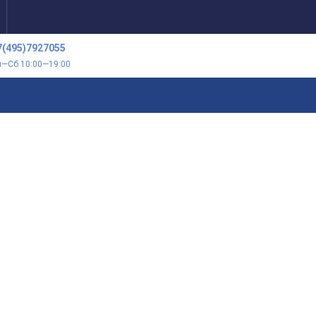
7(495)7927055
н—Сб 10:00—19:00