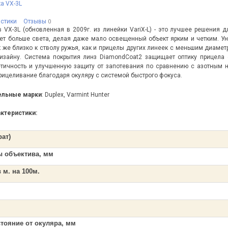
а VX-3L
истики
Отзывы
0
 VX-3L (обновленная в 2009г. из линейки VariX-L) - это лучшее решения
ет больше света, делая даже мало освещенный объект ярким и четким. Уник
к же близко к стволу ружья, как и прицелы других линеек с меньшим диаме
изайну. Система покрытия линз DiamondCoat2 защищает оптику прицела о
етичность и улучшенную защиту от запотевания по сравнению с азотным
прицеливание благодаря окуляру с системой быстрого фокуса.
ельные марки
: Duplex, Varmint Hunter
актеристики:
рат)
ы объектива, мм
 м. на 100м.
тояние от окуляра, мм