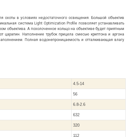
 для охоты в условиях недостаточного освещения. Большой объектив
альная система Light Optimization Profile позволяет устанавливать
тром объектива. А позолоченное кольцо на объективе будет приятным
т царапин. Наполнение трубок прицела смесью криптона и аргона
 наполнением. Полная водонепроницаемость и отталкивающая влагу
4.5-14
56
6.8-2.6
632
320
112