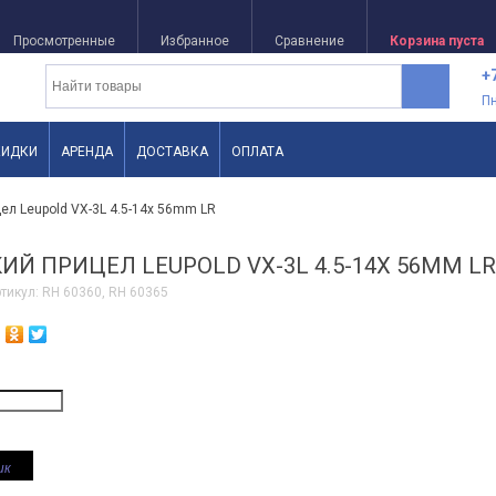
Просмотренные
Избранное
Сравнение
Корзина пуста
+
П
КИДКИ
АРЕНДА
ДОСТАВКА
ОПЛАТА
ел Leupold VX-3L 4.5-14x 56mm LR
ИЙ ПРИЦЕЛ LEUPOLD VX-3L 4.5-14X 56MM LR
тикул:
RH 60360, RH 60365
ик