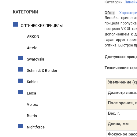
Категории:
Линейк
КАТЕГОРИИ
Обзор
Характер
Линейка прицелов
прицела пропуска
ОПТИЧЕСКИЕ ПРИЦЕЛЫ
прицелы VX-3L та
дополнением к д
ARKON
гарантирует герм
оптика. Быстрое 
Artelv
Доступные приц
Swarovski
Технические хар
Schmidt & Bender
Kahles
Увеличение (к
Диаметр линз
Leica
Поле зрения, в
Vortex
Вес, г.
Burris
Длина, мм
Nightforce
Фокусное расс