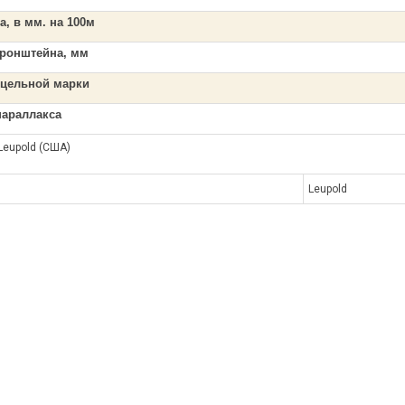
а, в мм. на 100м
кронштейна, мм
ицельной марки
параллакса
 Leupold (США)
Leupold