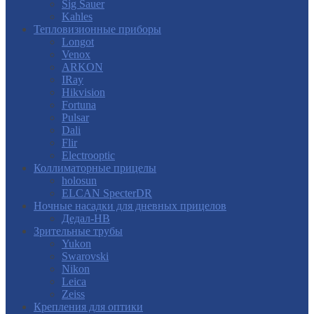
Sig Sauer
Kahles
Тепловизионные приборы
Longot
Venox
ARKON
IRay
Hikvision
Fortuna
Pulsar
Dali
Flir
Electrooptic
Коллиматорные прицелы
holosun
ELCAN SpecterDR
Ночные насадки для дневных прицелов
Дедал-НВ
Зрительные трубы
Yukon
Swarovski
Nikon
Leica
Zeiss
Крепления для оптики