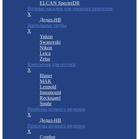
ELCAN SpecterDR
Ночные насадки для дневных прицелов
X
Дедал-НВ
Зрительные трубы
X
Yukon
Swarovski
Nikon
Leica
Zeiss
Крепления для оптики
X
Blaser
MAK
Leupold
Innomount
Recknagel
Spuhr
Приборы ночного видения
X
Дедал-НВ
Прицелы ночного видения
X
Combat