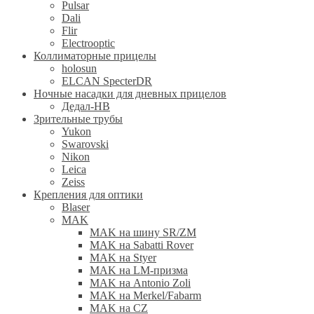
Pulsar
Dali
Flir
Electrooptic
Коллиматорные прицелы
holosun
ELCAN SpecterDR
Ночные насадки для дневных прицелов
Дедал-НВ
Зрительные трубы
Yukon
Swarovski
Nikon
Leica
Zeiss
Крепления для оптики
Blaser
MAK
MAK на шину SR/ZM
MAK на Sabatti Rover
MAK на Styer
MAK на LM-призма
MAK на Antonio Zoli
MAK на Merkel/Fabarm
MAK на CZ