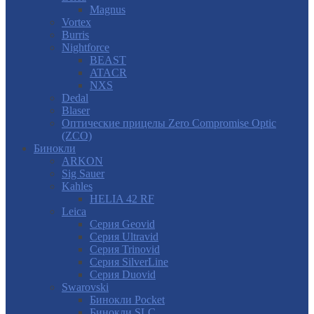
Magnus
Vortex
Burris
Nightforce
BEAST
ATACR
NXS
Dedal
Blaser
Оптические прицелы Zero Compromise Optic
(ZCO)
Бинокли
ARKON
Sig Sauer
Kahles
HELIA 42 RF
Leica
Серия Geovid
Серия Ultravid
Серия Trinovid
Серия SilverLine
Серия Duovid
Swarovski
Бинокли Pocket
Бинокли SLC