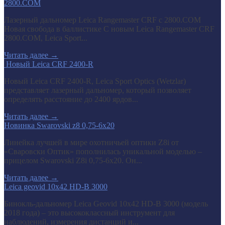
2800.COM
Лазерный дальномер Leica Rangemaster CRF с 2800.COM
Новая свобода в баллистике С новым Leica Rangemaster CRF
2800.COM, Leica Sport...
Читать далее
→
​ Новый Leica CRF 2400-R
Новый Leica CRF 2400-R, Leica Sport Optics (Wetzlar)
представляет лазерный дальномер, который позволяет
определять расстояние до 2400 ярдов...
Читать далее
→
Новинка Swarovski z8 0,75-6x20
Линейка лучшей в мире охотничьей оптики Z8i от
«Сваровски Оптик» пополнилась уникальной моделью –
прицелом Swarovski Z8i 0,75-6x20. Он...
Читать далее
→
Leica geovid 10x42 HD-B 3000
Бинокль-дальномер Leica Geovid 10x42 HD-В 3000 (модель
2018 года) – это высококлассный инструмент для
наблюдений, измерения дистанций и...