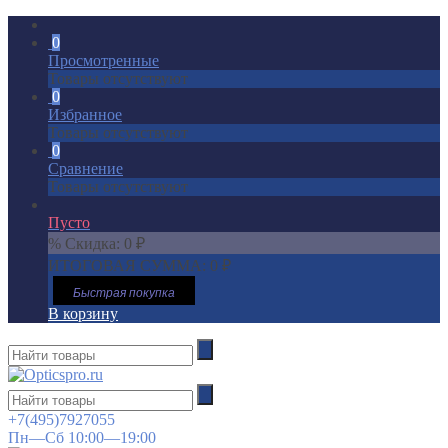
0
Просмотренные
Товары отсутствуют
0
Избранное
Товары отсутствуют
0
Сравнение
Товары отсутствуют
Пусто
% Скидка:
0
₽
ИТОГОВАЯ СУММА:
0
₽
Быстрая покупка
В корзину
+7(495)7927055
Пн—Сб 10:00—19:00