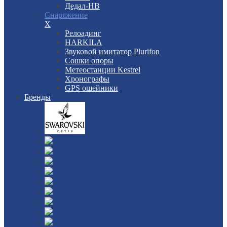
Дедал-НВ
Снаряжение
X
Релоадинг
HARKILA
Звуковой имитатор Plurifon
Сошки опоры
Метеостанции Kestrel
Хронографы
GPS ошейники
Бренды