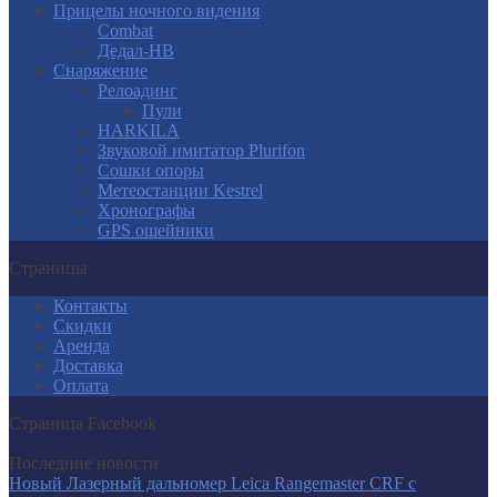
Прицелы ночного видения
Combat
Дедал-НВ
Снаряжение
Релоадинг
Пули
HARKILA
Звуковой имитатор Plurifon
Сошки опоры
Метеостанции Kestrel
Хронографы
GPS ошейники
Страницы
Контакты
Скидки
Аренда
Доставка
Оплата
Страница Facebook
Последние новости
Новый Лазерный дальномер Leica Rangemaster CRF с