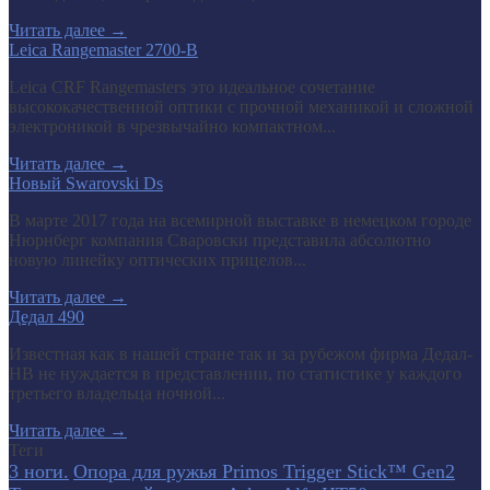
Читать далее
→
Leica Rangemaster 2700-B
Leica CRF Rangemasters это идеальное сочетание
высококачественной оптики с прочной механикой и сложной
электроникой в чрезвычайно компактном...
Читать далее
→
Новый Swarovski Ds
В марте 2017 года на всемирной выставке в немецком городе
Нюрнберг компания Сваровски представила абсолютно
новую линейку оптических прицелов...
Читать далее
→
Дедал 490
Известная как в нашей стране так и за рубежом фирма Дедал-
НВ не нуждается в представлении, по статистике у каждого
третьего владельца ночной...
Читать далее
→
Теги
3 ноги.
Опора для ружья Primos Trigger Stick™ Gen2