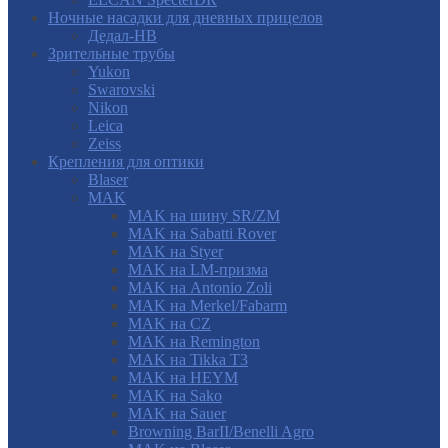
Ночные насадки для дневных прицелов
Дедал-НВ
Зрительные трубы
Yukon
Swarovski
Nikon
Leica
Zeiss
Крепления для оптики
Blaser
MAK
MAK на шину SR/ZM
MAK на Sabatti Rover
MAK на Styer
MAK на LM-призма
MAK на Antonio Zoli
MAK на Merkel/Fabarm
MAK на CZ
MAK на Remington
MAK на Tikka T3
MAK на HEYM
MAK на Sako
MAK на Sauer
Browning BarII/Benelli Agro