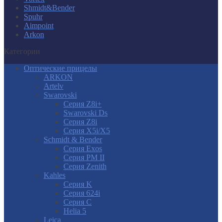
Shmidt&Bender
Spuhr
Aimpoint
Arkon
Категории
Оптические прицелы
ARKON
Artelv
Swarovski
Серия Z8i+
Swarovski Ds
Серия Z8i
Серия X5i/X5
Schmidt & Bender
Серия Exos
Серия PM II
Cерия Zenith
Kahles
Серия K
Серия 624i
Серия С
Helia 5
Leica