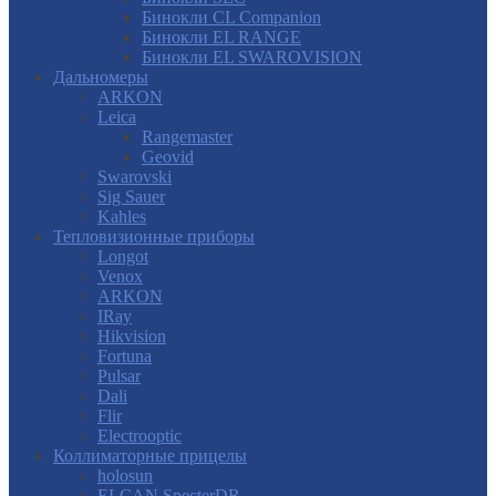
Бинокли CL Companion
Бинокли EL RANGE
Бинокли EL SWAROVISION
Дальномеры
ARKON
Leica
Rangemaster
Geovid
Swarovski
Sig Sauer
Kahles
Тепловизионные приборы
Longot
Venox
ARKON
IRay
Hikvision
Fortuna
Pulsar
Dali
Flir
Electrooptic
Коллиматорные прицелы
holosun
ELCAN SpecterDR