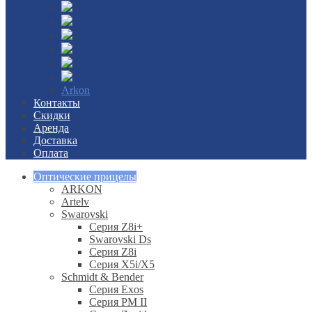
Arkon
Контакты
Скидки
Аренда
Доставка
Оплата
Оптические прицелы
ARKON
Artelv
Swarovski
Серия Z8i+
Swarovski Ds
Серия Z8i
Серия X5i/X5
Schmidt & Bender
Серия Exos
Серия PM II