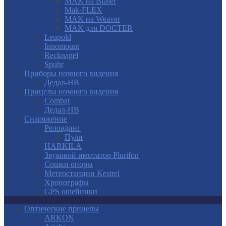
MAK на Blaser
Mak-FLEX
MAK на Weaver
MAK для DOCTER
Leupold
Innomount
Recknagel
Spuhr
Приборы ночного видения
Дедал-НВ
Прицелы ночного видения
Combat
Дедал-НВ
Снаряжение
Релоадинг
Пули
HARKILA
Звуковой имитатор Plurifon
Сошки опоры
Метеостанции Kestrel
Хронографы
GPS ошейники
Оптические прицелы
ARKON