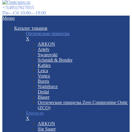
+7(495)7927055
Пн—Сб 10:00—19:00
Меню
Каталог товаров
Оптические прицелы
X
ARKON
Artelv
Swarovski
Schmidt & Bender
Kahles
Leica
Vortex
Burris
Nightforce
Dedal
Blaser
Оптические прицелы Zero Compromise Optic
(ZCO)
Бинокли
X
ARKON
Sig Sauer