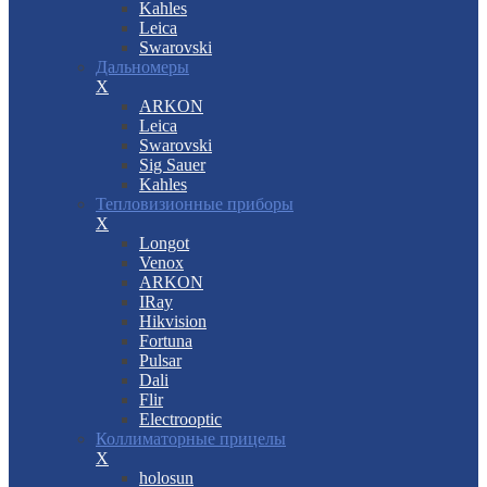
Kahles
Leica
Swarovski
Дальномеры
X
ARKON
Leica
Swarovski
Sig Sauer
Kahles
Тепловизионные приборы
X
Longot
Venox
ARKON
IRay
Hikvision
Fortuna
Pulsar
Dali
Flir
Electrooptic
Коллиматорные прицелы
X
holosun