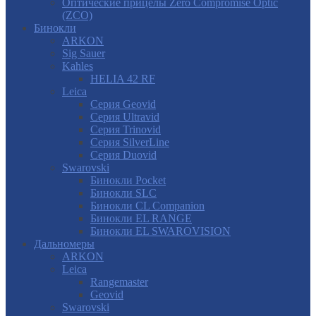
Оптические прицелы Zero Compromise Optic
(ZCO)
Бинокли
ARKON
Sig Sauer
Kahles
HELIA 42 RF
Leica
Серия Geovid
Серия Ultravid
Серия Trinovid
Серия SilverLine
Серия Duovid
Swarovski
Бинокли Pocket
Бинокли SLC
Бинокли CL Companion
Бинокли EL RANGE
Бинокли EL SWAROVISION
Дальномеры
ARKON
Leica
Rangemaster
Geovid
Swarovski