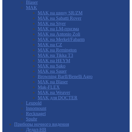
Blaser
MAK
MAK на шину SR/ZM
MAK на Sabatti Rover
MAK на Styer
MAK на LM-призма
MAK на Antonio Zoli
MAK на Merkel/Fabarm
MAK на CZ
MAK на Remington
MAK на Tikka T3
MAK на HEYM
MAK на Sako
MAK на Sauer
Browning BarII/Benelli Agro
MAK на Blaser
Mak-FLEX
MAK на Weaver
MAK для DOCTER
Leupold
Innomount
Recknagel
Spuhr
Приборы ночного видения
Дедал-НВ