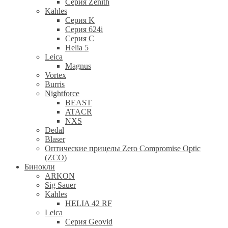
Cерия Zenith
Kahles
Серия K
Серия 624i
Серия С
Helia 5
Leica
Magnus
Vortex
Burris
Nightforce
BEAST
ATACR
NXS
Dedal
Blaser
Оптические прицелы Zero Compromise Optic
(ZCO)
Бинокли
ARKON
Sig Sauer
Kahles
HELIA 42 RF
Leica
Серия Geovid