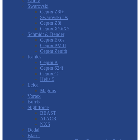
Artelv
Swarovski
Серия Z8i+
Swarovski Ds
Серия Z8i
Серия X5i/X5
Schmidt & Bender
Серия Exos
Серия PM II
Cерия Zenith
Kahles
Серия K
Серия 624i
Серия С
Helia 5
Leica
Magnus
Vortex
Burris
Nightforce
BEAST
ATACR
NXS
Dedal
Blaser