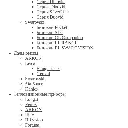
Серия Ultravid
Серия Trinovid
Серия SilverLine
Серия Duovid
Swarovski
Бинокли Pocket
Бинокли SLC
Бинокли CL Companion
Бинокли EL RANGE
Бинокли EL SWAROVISION
Дальномеры
ARKON
Leica
Rangemaster
Geovid
Swarovski
Sig Sauer
Kahles
Тепловизионные приборы
Longot
Venox
ARKON
IRay
Hikvision
Fortuna