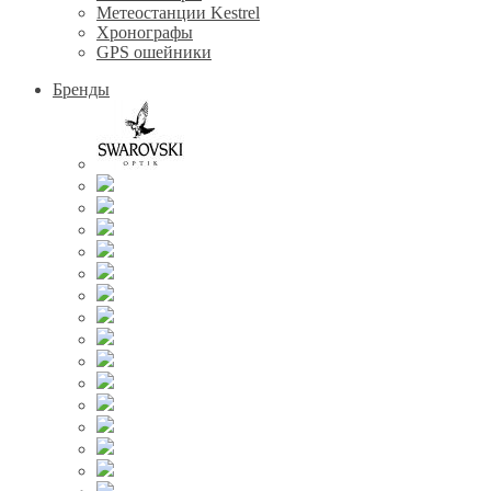
Метеостанции Kestrel
Хронографы
GPS ошейники
Бренды