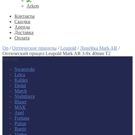
Arkon
Контакты
Скидки
Аренда
Доставка
Оплата
Op
/
Оптические прицелы
/
Leupold
/
Линейка Mark AR
/
Оптический прицел Leupold Mark AR 3-9x 40mm T2
Бренды
Swarovski
Leica
Kahles
Dedal
March
Nightforce
Blaser
MAK
Apel
Fortuna
Pulsar
Burris
Vortex