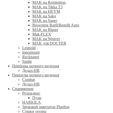
MAK на Remington
MAK на Tikka T3
MAK на HEYM
MAK на Sako
MAK на Sauer
Browning BarII/Benelli Agro
MAK на Blaser
Mak-FLEX
MAK на Weaver
MAK для DOCTER
Leupold
Innomount
Recknagel
Spuhr
Приборы ночного видения
Дедал-НВ
Прицелы ночного видения
Combat
Дедал-НВ
Снаряжение
Релоадинг
Пули
HARKILA
Звуковой имитатор Plurifon
Сошки опоры