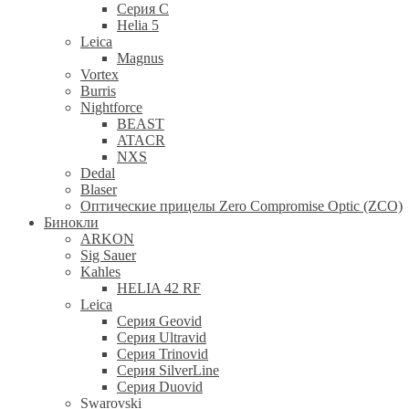
Серия С
Helia 5
Leica
Magnus
Vortex
Burris
Nightforce
BEAST
ATACR
NXS
Dedal
Blaser
Оптические прицелы Zero Compromise Optic (ZCO)
Бинокли
ARKON
Sig Sauer
Kahles
HELIA 42 RF
Leica
Серия Geovid
Серия Ultravid
Серия Trinovid
Серия SilverLine
Серия Duovid
Swarovski