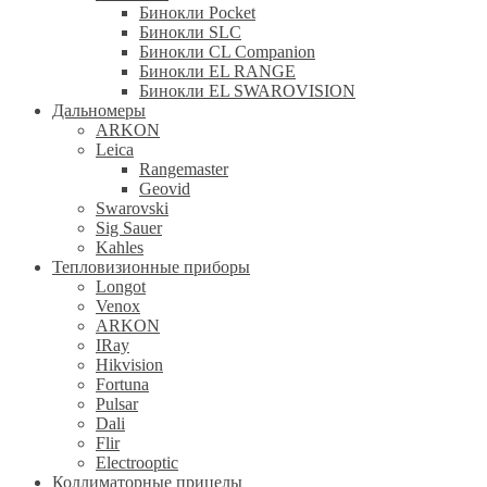
Бинокли Pocket
Бинокли SLC
Бинокли CL Companion
Бинокли EL RANGE
Бинокли EL SWAROVISION
Дальномеры
ARKON
Leica
Rangemaster
Geovid
Swarovski
Sig Sauer
Kahles
Тепловизионные приборы
Longot
Venox
ARKON
IRay
Hikvision
Fortuna
Pulsar
Dali
Flir
Electrooptic
Коллиматорные прицелы