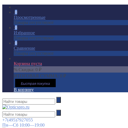
0
Просмотренные
Товары отсутствуют
0
Избранное
Товары отсутствуют
0
Сравнение
Товары отсутствуют
Корзина пуста
% Скидка:
0
₽
ИТОГОВАЯ СУММА:
0
₽
Быстрая покупка
В корзину
+7(495)7927055
Пн—Сб 10:00—19:00