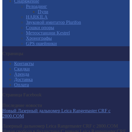
Снаряжение
Релоадинг
Пули
HARKILA
Звуковой имитатор Plurifon
Сошки опоры
Метеостанции Kestrel
Хронографы
GPS ошейники
Страницы
Контакты
Скидки
Аренда
Доставка
Оплата
Страница Facebook
Последние новости
Новый Лазерный дальномер Leica Rangemaster CRF с
2800.COM
Лазерный дальномер Leica Rangemaster CRF с 2800.COM
Новая свобода в баллистике С новым Leica Rangemaster CRF