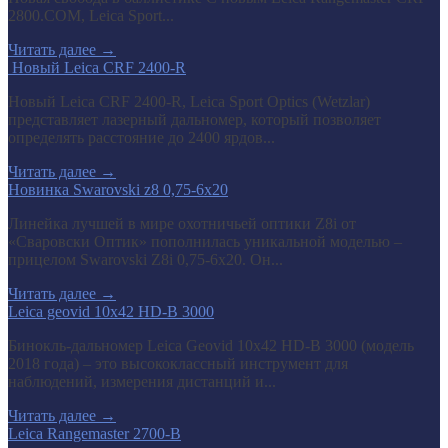
2800.COM, Leica Sport...
Читать далее
→
​ Новый Leica CRF 2400-R
Новый Leica CRF 2400-R, Leica Sport Optics (Wetzlar)
представляет лазерный дальномер, который позволяет
определять расстояние до 2400 ярдов...
Читать далее
→
Новинка Swarovski z8 0,75-6x20
Линейка лучшей в мире охотничьей оптики Z8i от
«Сваровски Оптик» пополнилась уникальной моделью –
прицелом Swarovski Z8i 0,75-6x20. Он...
Читать далее
→
Leica geovid 10x42 HD-B 3000
Бинокль-дальномер Leica Geovid 10x42 HD-В 3000 (модель
2018 года) – это высококлассный инструмент для
наблюдений, измерения дистанций и...
Читать далее
→
Leica Rangemaster 2700-B