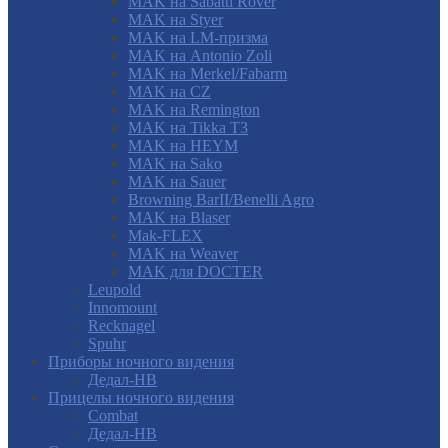
MAK на Sabatti Rover
MAK на Styer
MAK на LM-призма
MAK на Antonio Zoli
MAK на Merkel/Fabarm
MAK на CZ
MAK на Remington
MAK на Tikka T3
MAK на HEYM
MAK на Sako
MAK на Sauer
Browning BarII/Benelli Agro
MAK на Blaser
Mak-FLEX
MAK на Weaver
MAK для DOCTER
Leupold
Innomount
Recknagel
Spuhr
Приборы ночного видения
Дедал-НВ
Прицелы ночного видения
Combat
Дедал-НВ