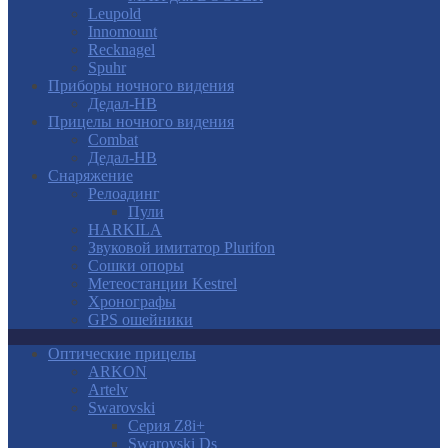
Leupold
Innomount
Recknagel
Spuhr
Приборы ночного видения
Дедал-НВ
Прицелы ночного видения
Combat
Дедал-НВ
Снаряжение
Релоадинг
Пули
HARKILA
Звуковой имитатор Plurifon
Сошки опоры
Метеостанции Kestrel
Хронографы
GPS ошейники
Оптические прицелы
ARKON
Artelv
Swarovski
Серия Z8i+
Swarovski Ds