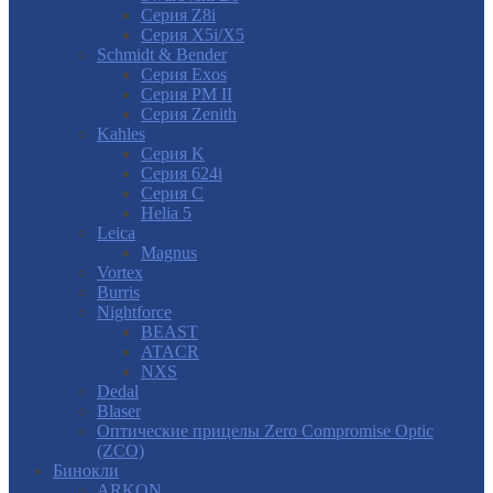
Серия Z8i
Серия X5i/X5
Schmidt & Bender
Серия Exos
Серия PM II
Cерия Zenith
Kahles
Серия K
Серия 624i
Серия С
Helia 5
Leica
Magnus
Vortex
Burris
Nightforce
BEAST
ATACR
NXS
Dedal
Blaser
Оптические прицелы Zero Compromise Optic
(ZCO)
Бинокли
ARKON