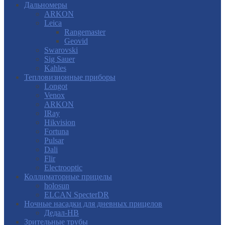
Дальномеры
ARKON
Leica
Rangemaster
Geovid
Swarovski
Sig Sauer
Kahles
Тепловизионные приборы
Longot
Venox
ARKON
IRay
Hikvision
Fortuna
Pulsar
Dali
Flir
Electrooptic
Коллиматорные прицелы
holosun
ELCAN SpecterDR
Ночные насадки для дневных прицелов
Дедал-НВ
Зрительные трубы