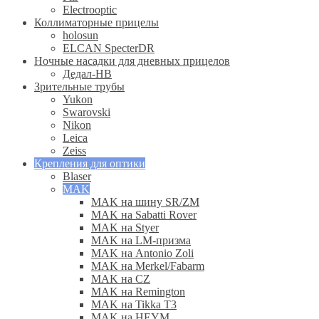
Electrooptic
Коллиматорные прицелы
holosun
ELCAN SpecterDR
Ночные насадки для дневных прицелов
Дедал-НВ
Зрительные трубы
Yukon
Swarovski
Nikon
Leica
Zeiss
Крепления для оптики
Blaser
MAK
MAK на шину SR/ZM
MAK на Sabatti Rover
MAK на Styer
MAK на LM-призма
MAK на Antonio Zoli
MAK на Merkel/Fabarm
MAK на CZ
MAK на Remington
MAK на Tikka T3
MAK на HEYM