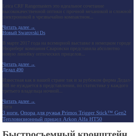
Leica CRF Rangemasters это идеальное сочетание
высококачественной оптики с прочной механикой и сложной
электроникой в чрезвычайно компактном...
Читать далее
→
Новый Swarovski Ds
В марте 2017 года на всемирной выставке в немецком городе
Нюрнберг компания Сваровски представила абсолютно
новую линейку оптических прицелов...
Читать далее
→
Дедал 490
Известная как в нашей стране так и за рубежом фирма Дедал-
НВ не нуждается в представлении, по статистике у каждого
третьего владельца ночной...
Читать далее
→
Теги
3 ноги.
Опора для ружья Primos Trigger Stick™ Gen2
Тепловизионный прицел Arkon Alfa HT50
Быстросъемный кронштейн