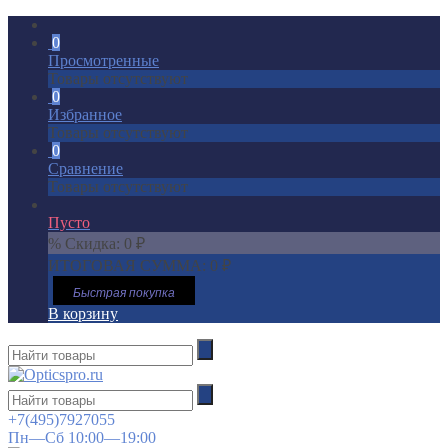
0
Просмотренные
Товары отсутствуют
0
Избранное
Товары отсутствуют
0
Сравнение
Товары отсутствуют
Пусто
% Скидка:
0
₽
ИТОГОВАЯ СУММА:
0
₽
Быстрая покупка
В корзину
+7(495)7927055
Пн—Сб 10:00—19:00