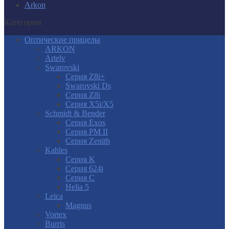
Arkon
Категории
Оптические прицелы
ARKON
Artelv
Swarovski
Серия Z8i+
Swarovski Ds
Серия Z8i
Серия X5i/X5
Schmidt & Bender
Серия Exos
Серия PM II
Cерия Zenith
Kahles
Серия K
Серия 624i
Серия С
Helia 5
Leica
Magnus
Vortex
Burris