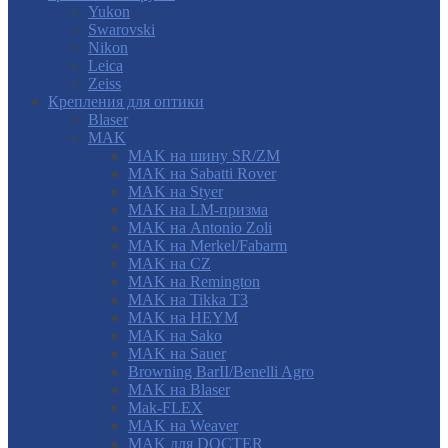
Yukon
Swarovski
Nikon
Leica
Zeiss
Крепления для оптики
Blaser
MAK
MAK на шину SR/ZM
MAK на Sabatti Rover
MAK на Styer
MAK на LM-призма
MAK на Antonio Zoli
MAK на Merkel/Fabarm
MAK на CZ
MAK на Remington
MAK на Tikka T3
MAK на HEYM
MAK на Sako
MAK на Sauer
Browning BarII/Benelli Agro
MAK на Blaser
Mak-FLEX
MAK на Weaver
MAK для DOCTER