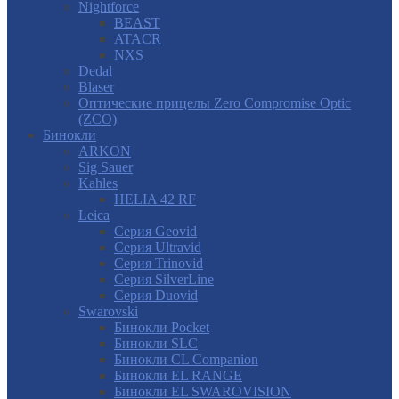
Nightforce
BEAST
ATACR
NXS
Dedal
Blaser
Оптические прицелы Zero Compromise Optic
(ZCO)
Бинокли
ARKON
Sig Sauer
Kahles
HELIA 42 RF
Leica
Серия Geovid
Серия Ultravid
Серия Trinovid
Серия SilverLine
Серия Duovid
Swarovski
Бинокли Pocket
Бинокли SLC
Бинокли CL Companion
Бинокли EL RANGE
Бинокли EL SWAROVISION