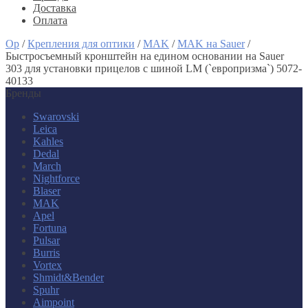
Доставка
Оплата
Op
/
Крепления для оптики
/
MAK
/
MAK на Sauer
/
Быстросъемный кронштейн на едином основании на Sauer
303 для установки прицелов с шиной LM (`европризма`) 5072-
40133
Бренды
Swarovski
Leica
Kahles
Dedal
March
Nightforce
Blaser
MAK
Apel
Fortuna
Pulsar
Burris
Vortex
Shmidt&Bender
Spuhr
Aimpoint