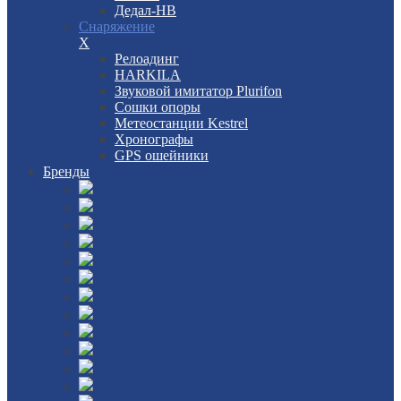
Дедал-НВ
Снаряжение
X
Релоадинг
HARKILA
Звуковой имитатор Plurifon
Сошки опоры
Метеостанции Kestrel
Хронографы
GPS ошейники
Бренды