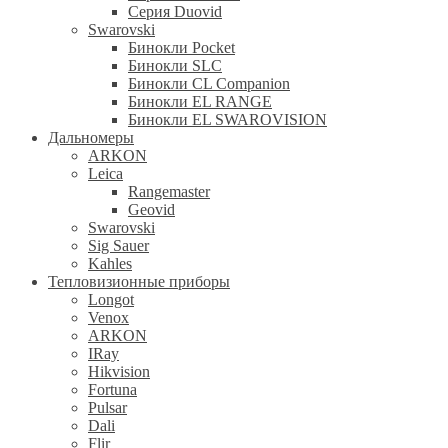
Серия Duovid
Swarovski
Бинокли Pocket
Бинокли SLC
Бинокли CL Companion
Бинокли EL RANGE
Бинокли EL SWAROVISION
Дальномеры
ARKON
Leica
Rangemaster
Geovid
Swarovski
Sig Sauer
Kahles
Тепловизионные приборы
Longot
Venox
ARKON
IRay
Hikvision
Fortuna
Pulsar
Dali
Flir