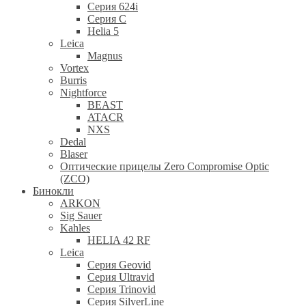
Серия 624i
Серия С
Helia 5
Leica
Magnus
Vortex
Burris
Nightforce
BEAST
ATACR
NXS
Dedal
Blaser
Оптические прицелы Zero Compromise Optic
(ZCO)
Бинокли
ARKON
Sig Sauer
Kahles
HELIA 42 RF
Leica
Серия Geovid
Серия Ultravid
Серия Trinovid
Серия SilverLine