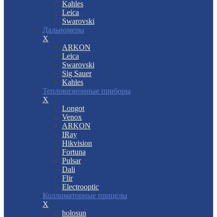
Kahles
Leica
Swarovski
Дальномеры
X
ARKON
Leica
Swarovski
Sig Sauer
Kahles
Тепловизионные приборы
X
Longot
Venox
ARKON
IRay
Hikvision
Fortuna
Pulsar
Dali
Flir
Electrooptic
Коллиматорные прицелы
X
holosun