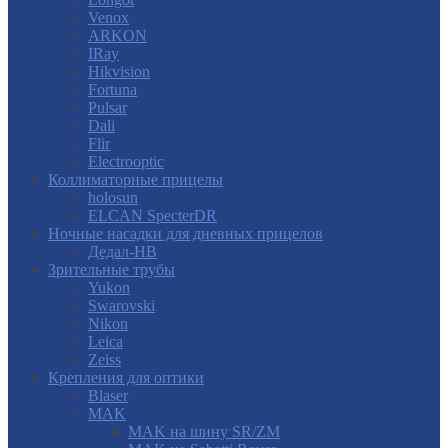
Venox
ARKON
IRay
Hikvision
Fortuna
Pulsar
Dali
Flir
Electrooptic
Коллиматорные прицелы
holosun
ELCAN SpecterDR
Ночные насадки для дневных прицелов
Дедал-НВ
Зрительные трубы
Yukon
Swarovski
Nikon
Leica
Zeiss
Крепления для оптики
Blaser
MAK
MAK на шину SR/ZM