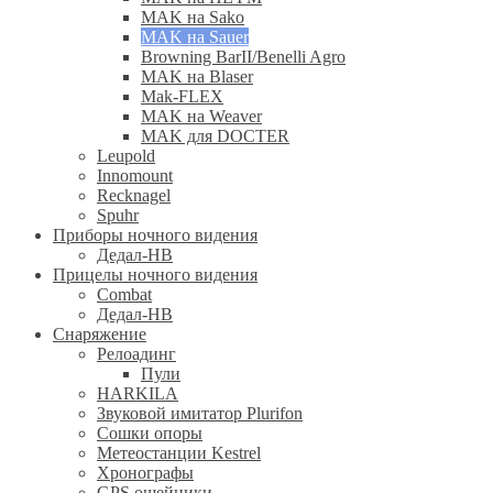
MAK на Sako
MAK на Sauer
Browning BarII/Benelli Agro
MAK на Blaser
Mak-FLEX
MAK на Weaver
MAK для DOCTER
Leupold
Innomount
Recknagel
Spuhr
Приборы ночного видения
Дедал-НВ
Прицелы ночного видения
Combat
Дедал-НВ
Снаряжение
Релоадинг
Пули
HARKILA
Звуковой имитатор Plurifon
Сошки опоры
Метеостанции Kestrel
Хронографы
GPS ошейники