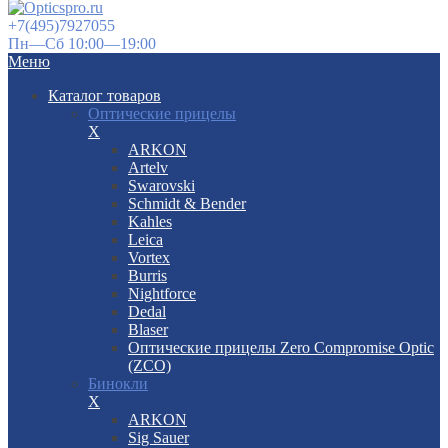
+7(495)7927055
Пн—Сб 10:00—19:00
Меню
Каталог товаров
Оптические прицелы
X
ARKON
Artelv
Swarovski
Schmidt & Bender
Kahles
Leica
Vortex
Burris
Nightforce
Dedal
Blaser
Оптические прицелы Zero Compromise Optic
(ZCO)
Бинокли
X
ARKON
Sig Sauer