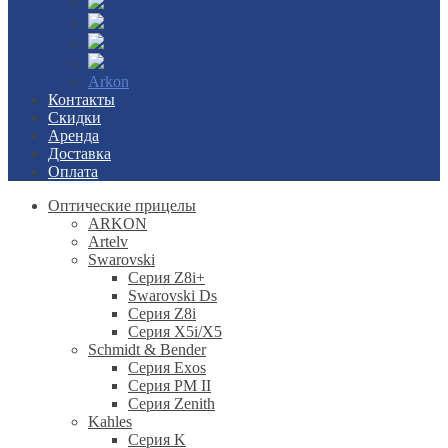
Arkon
Контакты
Скидки
Аренда
Доставка
Оплата
Оптические прицелы
ARKON
Artelv
Swarovski
Серия Z8i+
Swarovski Ds
Серия Z8i
Серия X5i/X5
Schmidt & Bender
Серия Exos
Серия PM II
Cерия Zenith
Kahles
Серия K