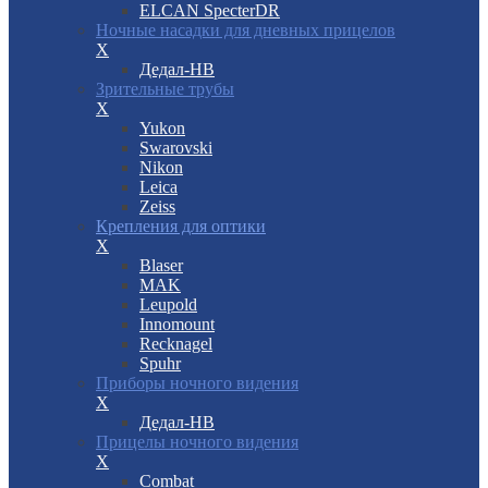
ELCAN SpecterDR
Ночные насадки для дневных прицелов
X
Дедал-НВ
Зрительные трубы
X
Yukon
Swarovski
Nikon
Leica
Zeiss
Крепления для оптики
X
Blaser
MAK
Leupold
Innomount
Recknagel
Spuhr
Приборы ночного видения
X
Дедал-НВ
Прицелы ночного видения
X
Combat