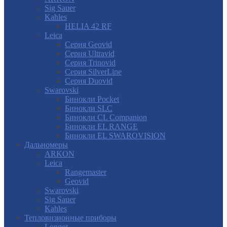
Sig Sauer
Kahles
HELIA 42 RF
Leica
Серия Geovid
Серия Ultravid
Серия Trinovid
Серия SilverLine
Серия Duovid
Swarovski
Бинокли Pocket
Бинокли SLC
Бинокли CL Companion
Бинокли EL RANGE
Бинокли EL SWAROVISION
Дальномеры
ARKON
Leica
Rangemaster
Geovid
Swarovski
Sig Sauer
Kahles
Тепловизионные приборы
Longot