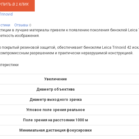
УПИТЬ В 1 КЛИК
rinovid
истики
Отзывы
0
тиции в лучшие материалы привели к появлению поколения биноклей Leica 
четкость изображения.
ю покрытый резиновой защитой, обеспечивает биноклям Leica Trinovid 42 и
компромиссным разрешением и практически неразрушимой конструкцией.
ктеристики
Увеличение
Диаметр объектива
Диаметр выходного зрачка
Угловое поле зрения реальное
Поле зрения на расстоянии 1000 м
Минимальная дистанция фокусировки