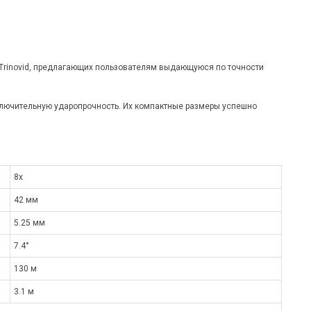
Trinovid, предлагающих пользователям выдающуюся по точности
сключительную ударопрочность. Их компактные размеры успешно
8x
42 мм
5.25 мм
7.4°
130 м
3.1 м