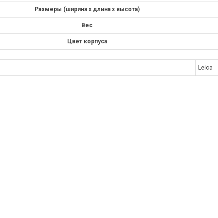
Размеры (ширина x длина x высота)
Вес
Цвет корпуса
Leica