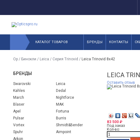
КАТАЛОГ ТОВАРОВ
БРЕНДЫ
КОНТАКТЫ
СК
Op
/
Бинокли
/
Leica
/
Серия Trinovid
/
Leica Trinovid 8x42
БРЕНДЫ
LEICA TRI
Оставить отзыв
Swarovski
Leica
Kahles
Dedal
March
Nightforce
Blaser
MAK
Apel
Fortuna
Pulsar
Burris
83 500
₽
Vortex
Shmidt&Bender
Под заказ
Кол-во:
Spuhr
Aimpoint
Arkon