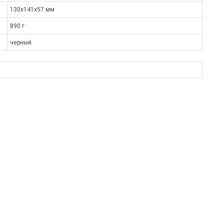
130x141x57 мм
890 г
черный