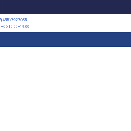
7(495)7927055
н—Сб 10:00—19:00