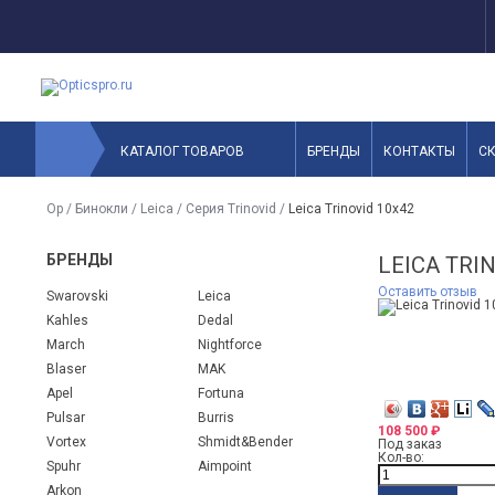
КАТАЛОГ ТОВАРОВ
БРЕНДЫ
КОНТАКТЫ
С
Op
/
Бинокли
/
Leica
/
Серия Trinovid
/
Leica Trinovid 10x42
БРЕНДЫ
LEICA TRI
Оставить отзыв
Swarovski
Leica
Kahles
Dedal
March
Nightforce
Blaser
MAK
Apel
Fortuna
Pulsar
Burris
108 500
₽
Vortex
Shmidt&Bender
Под заказ
Кол-во:
Spuhr
Aimpoint
Arkon