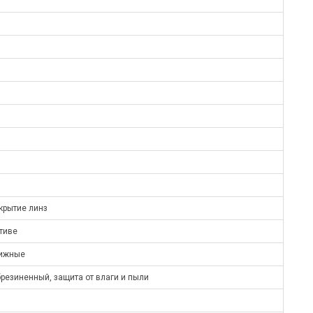
крытие линз
тиве
вижные
резиненный, защита от влаги и пыли