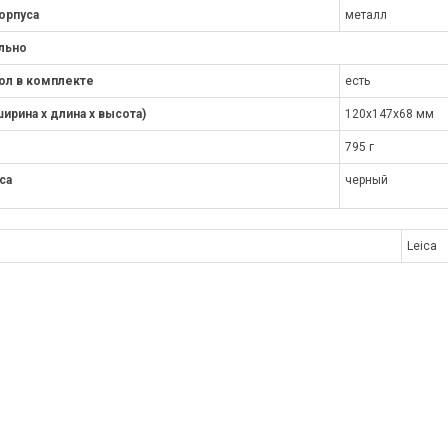
орпуса
металл
льно
ол в комплекте
есть
ирина x длина x высота)
120x147x68 мм
795 г
са
черный
Leica