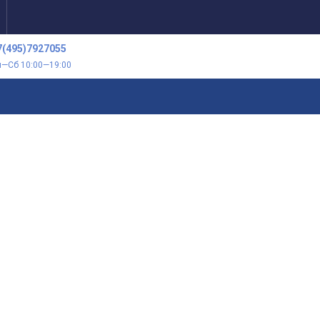
7(495)7927055
н—Сб 10:00—19:00