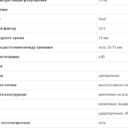
ая дистанция фокусировки
3.5 м
тики
ы
Roof
й фактор
20.5
дного зрачка
16 мм
а расстояния между зрачками
есть, 55-75 мм
я поправка
±4D
ия
ка
центральная
ти оптики
многослойное по
ти конструкции
крепление на шта
резиновые, выд
ударопрочный, об
 азотом/аргоном
есть