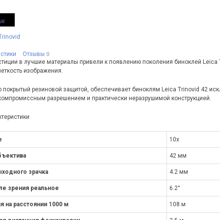
ик
rinovid
истики
Отзывы
0
тиции в лучшие материалы привели к появлению поколения биноклей Leica 
четкость изображения.
ю покрытый резиновой защитой, обеспечивает биноклям Leica Trinovid 42 и
компромиссным разрешением и практически неразрушимой конструкцией.
ктеристики
е
10x
бъектива
42 мм
ходного зрачка
4.2 мм
ле зрения реальное
6.2°
я на расстоянии 1000 м
108 м