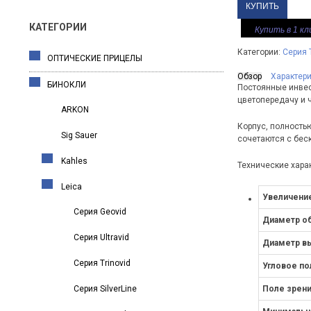
КАТЕГОРИИ
Купить в 1 кл
Категории:
Серия T
ОПТИЧЕСКИЕ ПРИЦЕЛЫ
Обзор
Характер
БИНОКЛИ
Постоянные инвес
цветопередачу и 
ARKON
Корпус, полность
Sig Sauer
сочетаются с бес
Kahles
Технические хара
Leica
Увеличени
Серия Geovid
Диаметр о
Серия Ultravid
Диаметр вы
Серия Trinovid
Угловое по
Серия SilverLine
Поле зрени