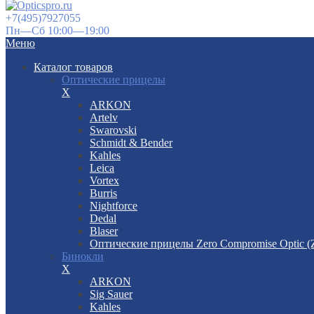
+7(495)7927055
Пн—Сб 10:00—19:00
Меню
Каталог товаров
Оптические прицелы
X
ARKON
Artelv
Swarovski
Schmidt & Bender
Kahles
Leica
Vortex
Burris
Nightforce
Dedal
Blaser
Оптические прицелы Zero Compromise Optic 
Бинокли
X
ARKON
Sig Sauer
Kahles