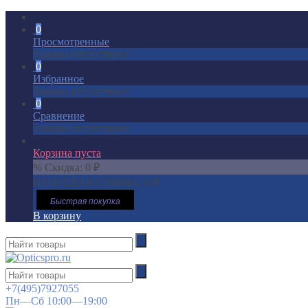
0
Просмотренные
Товары отсутствуют
0
Избранное
Товары отсутствуют
0
Сравнение
Товары отсутствуют
Корзина пуста
% Скидка:
0
₽
ИТОГОВАЯ СУММА:
0
₽
Быстрая покупка
В корзину
+7(495)7927055
Пн—Сб 10:00—19:00