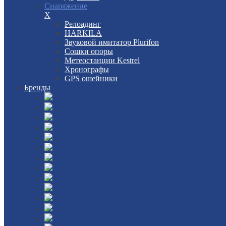
Снаряжение
X
Релоадинг
HARKILA
Звуковой имитатор Plurifon
Сошки опоры
Метеостанции Kestrel
Хронографы
GPS ошейники
Бренды