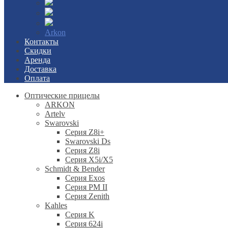
Arkon
Контакты
Скидки
Аренда
Доставка
Оплата
Оптические прицелы
ARKON
Artelv
Swarovski
Серия Z8i+
Swarovski Ds
Серия Z8i
Серия X5i/X5
Schmidt & Bender
Серия Exos
Серия PM II
Cерия Zenith
Kahles
Серия K
Серия 624i