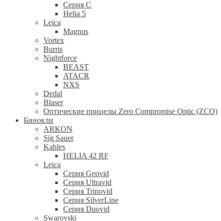
Серия С
Helia 5
Leica
Magnus
Vortex
Burris
Nightforce
BEAST
ATACR
NXS
Dedal
Blaser
Оптические прицелы Zero Compromise Optic (ZCO)
Бинокли
ARKON
Sig Sauer
Kahles
HELIA 42 RF
Leica
Серия Geovid
Серия Ultravid
Серия Trinovid
Серия SilverLine
Серия Duovid
Swarovski