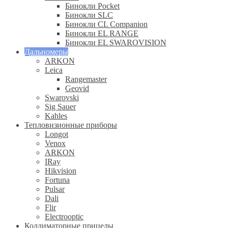
Бинокли Pocket
Бинокли SLC
Бинокли CL Companion
Бинокли EL RANGE
Бинокли EL SWAROVISION
Дальномеры
ARKON
Leica
Rangemaster
Geovid
Swarovski
Sig Sauer
Kahles
Тепловизионные приборы
Longot
Venox
ARKON
IRay
Hikvision
Fortuna
Pulsar
Dali
Flir
Electrooptic
Коллиматорные прицелы