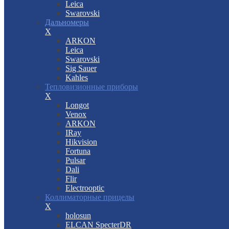
Leica
Swarovski
Дальномеры
X
ARKON
Leica
Swarovski
Sig Sauer
Kahles
Тепловизионные приборы
X
Longot
Venox
ARKON
IRay
Hikvision
Fortuna
Pulsar
Dali
Flir
Electrooptic
Коллиматорные прицелы
X
holosun
ELCAN SpecterDR