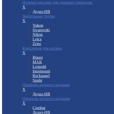
Ночные насадки для дневных прицелов
X
Дедал-НВ
Зрительные трубы
X
Yukon
Swarovski
Nikon
Leica
Zeiss
Крепления для оптики
X
Blaser
MAK
Leupold
Innomount
Recknagel
Spuhr
Приборы ночного видения
X
Дедал-НВ
Прицелы ночного видения
X
Combat
Дедал-НВ