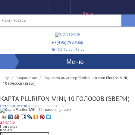
Пусто
+7(495)7927055
Пн—Сб 10:00—19:00
Меню
Op
/
Снаряжение
/
Звуковой имитатор Plurifon
/
Карта Plurifon MINI,
10 голосов (звери)
КАРТА PLURIFON MINI, 10 ГОЛОСОВ (ЗВЕРИ)
Оставить отзыв
Артикул:
неизветсно
42 900
₽
Под заказ
Кол-во: