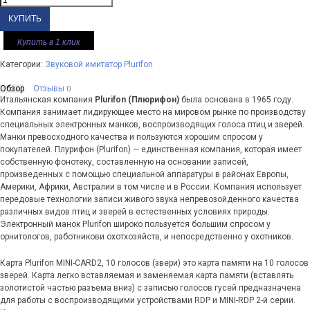
Купить в 1 клик
Категории:
Звуковой имитатор Plurifon
Обзор
Отзывы
0
Итальянская компания
Plurifon (Плюрифон)
была основана в 1965 году.
Компания занимает лидирующее место на мировом рынке по производству
специальных электронных манков, воспроизводящих голоса птиц и зверей.
Манки превосходного качества и пользуются хорошим спросом у
покупателей. Плурифон (Plurifon) — единственная компания, которая имеет
собственную фонотеку, составленную на основании записей,
произведенных с помощью специальной аппаратуры в районах Европы,
Америки, Африки, Австралии в том числе и в России. Компания использует
передовые технологии записи живого звука непревозойденного качества
различных видов птиц и зверей в естественных условиях природы.
Электронный манок Plurifon широко пользуется большим спросом у
орнитологов, работникови охотхозяйств, и непосредственно у охотников.
Карта Plurifon MINI-CARD2, 10 голосов (звери) это карта памяти на 10 голосов
зверей. Карта легко вставляемая и заменяемая карта памяти (вставлять
золотистой частью разъема вниз) с записью голосов гусей предназначена
для работы с воспроизводящими устройствами RDP и MINI-RDP 2-й серии.