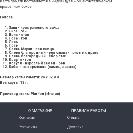
Карта памяти поставляется в индивидуальном антистатическом
прозрачном боксе.
Голоса:
Заяц - крик раненного зайца
Лиса - гон
Волк - стая
Лось - гон
Лось
Лось
Олень Марал - рев самца
Олень благородный - рев самца - призыв к драке
Олень благородный - сбор стаи
Косуля - гон
Косуля - взрослый самец - рев
Кабан - на кормежке (самец и самка)
Размер карты памяти:
24 x 32 мм.
Вес карты:
18 г.
Производитель:
Plurifon (Италия)
O МАГАЗИНЕ
ПРАВИЛА РАБОТЫ
Контакты
Оплата
Реквизиты
Доставка